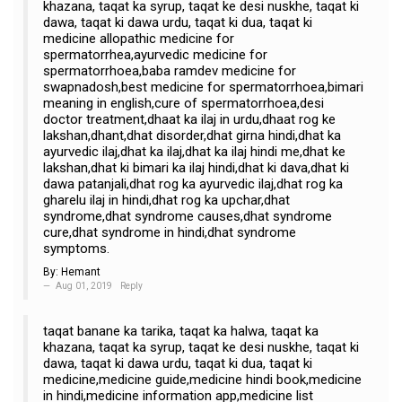
khazana, taqat ka syrup, taqat ke desi nuskhe, taqat ki
dawa, taqat ki dawa urdu, taqat ki dua, taqat ki
medicine allopathic medicine for
spermatorrhea,ayurvedic medicine for
spermatorrhoea,baba ramdev medicine for
swapnadosh,best medicine for spermatorrhoea,bimari
meaning in english,cure of spermatorrhoea,desi
doctor treatment,dhaat ka ilaj in urdu,dhaat rog ke
lakshan,dhant,dhat disorder,dhat girna hindi,dhat ka
ayurvedic ilaj,dhat ka ilaj,dhat ka ilaj hindi me,dhat ke
lakshan,dhat ki bimari ka ilaj hindi,dhat ki dava,dhat ki
dawa patanjali,dhat rog ka ayurvedic ilaj,dhat rog ka
gharelu ilaj in hindi,dhat rog ka upchar,dhat
syndrome,dhat syndrome causes,dhat syndrome
cure,dhat syndrome in hindi,dhat syndrome
symptoms.
By:
Hemant
Aug 01, 2019
Reply
taqat banane ka tarika, taqat ka halwa, taqat ka
khazana, taqat ka syrup, taqat ke desi nuskhe, taqat ki
dawa, taqat ki dawa urdu, taqat ki dua, taqat ki
medicine,medicine guide,medicine hindi book,medicine
in hindi,medicine information app,medicine list