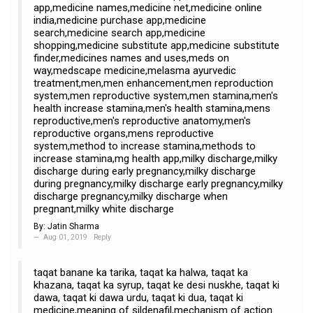
app,medicine names,medicine net,medicine online
india,medicine purchase app,medicine
search,medicine search app,medicine
shopping,medicine substitute app,medicine substitute
finder,medicines names and uses,meds on
way,medscape medicine,melasma ayurvedic
treatment,men,men enhancement,men reproduction
system,men reproductive system,men stamina,men's
health increase stamina,men's health stamina,mens
reproductive,men's reproductive anatomy,men's
reproductive organs,mens reproductive
system,method to increase stamina,methods to
increase stamina,mg health app,milky discharge,milky
discharge during early pregnancy,milky discharge
during pregnancy,milky discharge early pregnancy,milky
discharge pregnancy,milky discharge when
pregnant,milky white discharge
By:
Jatin Sharma
Aug 01, 2019
Reply
taqat banane ka tarika, taqat ka halwa, taqat ka
khazana, taqat ka syrup, taqat ke desi nuskhe, taqat ki
dawa, taqat ki dawa urdu, taqat ki dua, taqat ki
medicine,meaning of sildenafil,mechanism of action