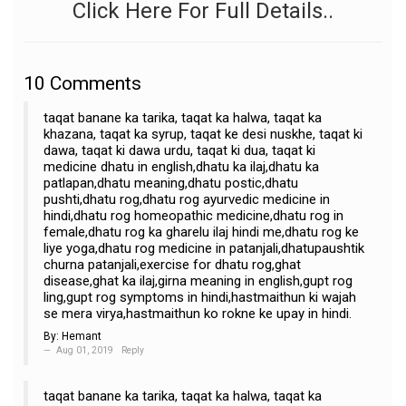
Click Here For Full Details..
10
Comments
taqat banane ka tarika, taqat ka halwa, taqat ka
khazana, taqat ka syrup, taqat ke desi nuskhe, taqat ki
dawa, taqat ki dawa urdu, taqat ki dua, taqat ki
medicine dhatu in english,dhatu ka ilaj,dhatu ka
patlapan,dhatu meaning,dhatu postic,dhatu
pushti,dhatu rog,dhatu rog ayurvedic medicine in
hindi,dhatu rog homeopathic medicine,dhatu rog in
female,dhatu rog ka gharelu ilaj hindi me,dhatu rog ke
liye yoga,dhatu rog medicine in patanjali,dhatupaushtik
churna patanjali,exercise for dhatu rog,ghat
disease,ghat ka ilaj,girna meaning in english,gupt rog
ling,gupt rog symptoms in hindi,hastmaithun ki wajah
se mera virya,hastmaithun ko rokne ke upay in hindi.
By:
Hemant
Aug 01, 2019
Reply
taqat banane ka tarika, taqat ka halwa, taqat ka