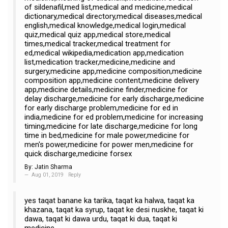
of sildenafil,med list,medical and medicine,medical
dictionary,medical directory,medical diseases,medical
english,medical knowledge,medical login,medical
quiz,medical quiz app,medical store,medical
times,medical tracker,medical treatment for
ed,medical wikipedia,medication app,medication
list,medication tracker,medicine,medicine and
surgery,medicine app,medicine composition,medicine
composition app,medicine content,medicine delivery
app,medicine details,medicine finder,medicine for
delay discharge,medicine for early discharge,medicine
for early discharge problem,medicine for ed in
india,medicine for ed problem,medicine for increasing
timing,medicine for late discharge,medicine for long
time in bed,medicine for male power,medicine for
men's power,medicine for power men,medicine for
quick discharge,medicine forsex
By:
Jatin Sharma
Aug 01, 2019
Reply
yes taqat banane ka tarika, taqat ka halwa, taqat ka
khazana, taqat ka syrup, taqat ke desi nuskhe, taqat ki
dawa, taqat ki dawa urdu, taqat ki dua, taqat ki
medicine.