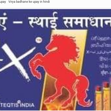
 upay
Virya badhane ke upay in hindi