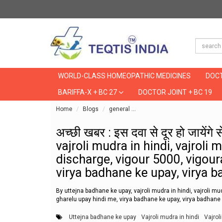
WORLD-CLASS HOMEOPATHIC MEDICINES
DOCT
BARIFFA-X + BC 27
DOCTOR JOINT + BC 19
Home
Blogs
general
अच्छी खबर : इस दवा से दूर हो जा
अच्छी खबर : इस दवा से दूर हो जायेंग
vajroli mudra in hindi, vajroli
discharge, vigour 5000, vigour
virya badhane ke upay, virya b
By uttejna badhane ke upay, vajroli mudra in hindi, vajroli m
gharelu upay hindi me, virya badhane ke upay, virya badhane 
Uttejna badhane ke upay
Vajroli mudra in hindi
Vajrol