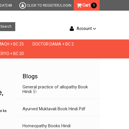
Cart
247248
CLICK TO REGISTER/LOGIN
0
Search
Account
ACH + BC 25
DOCTOR DAMA + BC 2
RYO + BC 20
dra kaise kare, very early pregnancy discharge, vigour 5000, vigoura, virya badhane ke
Blogs
General practice of allopathy Book
,
Hindi 🩺
Ayurved Muktavali Book Hindi Pdf
ne ke
Homeopathy Books Hindi