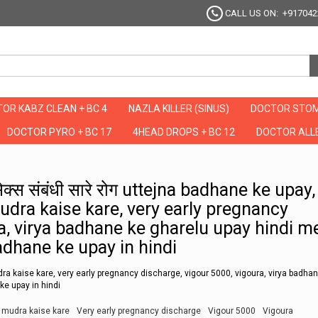
CALL US ON: +917042
OR KABZ CLEAN + BC 4
NAZLA KILLER (SINUS)
DOCTOR STOM
DOCTOR PYRO + BC 17
4HEAD DROPS + BC 12
DOCTOR ALLE
येंगे सेक्स संबंधी सारे रोग uttejna badhane ke upay, vajroli mudra in hindi, vajroli mu
े सेक्स संबंधी सारे रोग uttejna badhane ke upay,
 mudra kaise kare, very early pregnancy
a, virya badhane ke gharelu upay hindi me
adhane ke upay in hindi
udra kaise kare, very early pregnancy discharge, vigour 5000, vigoura, virya badha
ke upay in hindi
i mudra kaise kare
Very early pregnancy discharge
Vigour 5000
Vigoura