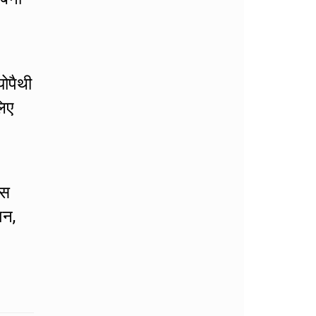
योपैथी
लिए
इस
शन,