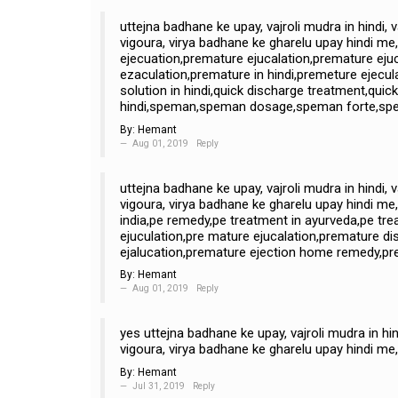
uttejna badhane ke upay, vajroli mudra in hindi, 
vigoura, virya badhane ke gharelu upay hindi me
ejecuation,premature ejucalation,premature ej
ezaculation,premature in hindi,premeture ejecul
solution in hindi,quick discharge treatment,quick
hindi,speman,speman dosage,speman forte,spem
By:
Hemant
Aug 01, 2019
Reply
uttejna badhane ke upay, vajroli mudra in hindi, 
vigoura, virya badhane ke gharelu upay hindi me,
india,pe remedy,pe treatment in ayurveda,pe t
ejuculation,pre mature ejucalation,premature d
ejalucation,premature ejection home remedy,pre
By:
Hemant
Aug 01, 2019
Reply
yes uttejna badhane ke upay, vajroli mudra in hin
vigoura, virya badhane ke gharelu upay hindi me,
By:
Hemant
Jul 31, 2019
Reply