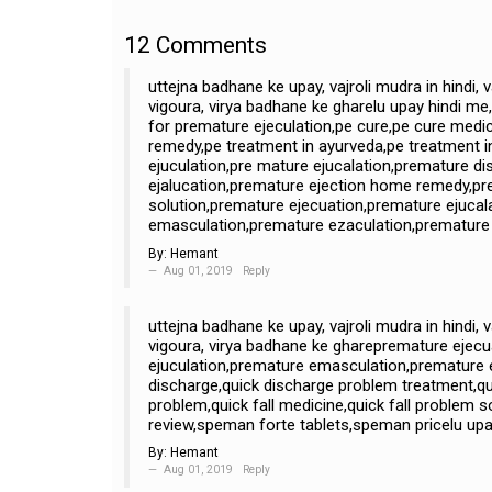
12
Comments
uttejna badhane ke upay, vajroli mudra in hindi, 
vigoura, virya badhane ke gharelu upay hindi me,
for premature ejeculation,pe cure,pe cure medi
remedy,pe treatment in ayurveda,pe treatment
ejuculation,pre mature ejucalation,premature d
ejalucation,premature ejection home remedy,pr
solution,premature ejecuation,premature ejucal
emasculation,premature ezaculation,premature i
By:
Hemant
Aug 01, 2019
Reply
uttejna badhane ke upay, vajroli mudra in hindi, 
vigoura, virya badhane ke gharepremature ejecu
ejuculation,premature emasculation,premature e
discharge,quick discharge problem treatment,qui
problem,quick fall medicine,quick fall problem
review,speman forte tablets,speman pricelu upay
By:
Hemant
Aug 01, 2019
Reply