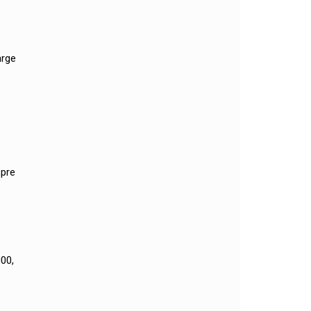
arge
,pre
000,