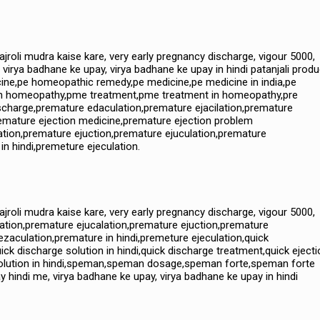
vajroli mudra kaise kare, very early pregnancy discharge, vigour 5000,
 virya badhane ke upay, virya badhane ke upay in hindi patanjali prod
cine,pe homeopathic remedy,pe medicine,pe medicine in india,pe
 in homeopathy,pme treatment,pme treatment in homeopathy,pre
ischarge,premature edaculation,premature ejacilation,premature
emature ejection medicine,premature ejection problem
ation,premature ejuction,premature ejuculation,premature
n hindi,premeture ejeculation.
vajroli mudra kaise kare, very early pregnancy discharge, vigour 5000,
ation,premature ejucalation,premature ejuction,premature
zaculation,premature in hindi,premeture ejeculation,quick
ck discharge solution in hindi,quick discharge treatment,quick ejecti
 solution in hindi,speman,speman dosage,speman forte,speman forte
 hindi me, virya badhane ke upay, virya badhane ke upay in hindi