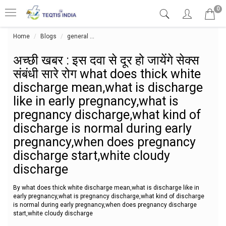
0
Home
Blogs
general
अच्छी खबर : इस दवा से दूर हो जायेंगे सेक्स संब
अच्छी खबर : इस दवा से दूर हो जायेंगे सेक्स
संबंधी सारे रोग what does thick white
discharge mean,what is discharge
like in early pregnancy,what is
pregnancy discharge,what kind of
discharge is normal during early
pregnancy,when does pregnancy
discharge start,white cloudy
discharge
By what does thick white discharge mean,what is discharge like in
early pregnancy,what is pregnancy discharge,what kind of discharge
is normal during early pregnancy,when does pregnancy discharge
start,white cloudy discharge