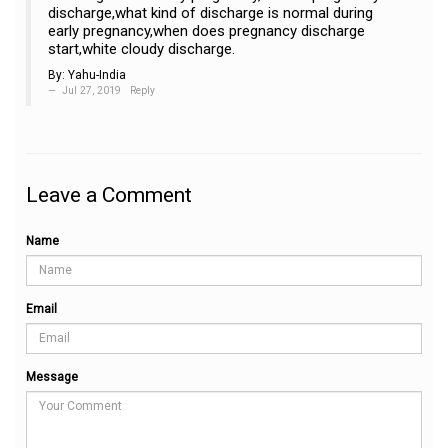
discharge,what kind of discharge is normal during
early pregnancy,when does pregnancy discharge
start,white cloudy discharge.
By:
Yahu-India
Jul 27, 2019
Reply
Leave a Comment
Name
Email
Message