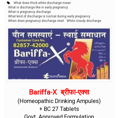
What does thick white discharge mean
What is discharge like in early pregnancy
What is pregnancy discharge
What kind of discharge is normal during early pregnancy
When does pregnancy discharge start
White cloudy discharge
Bariffa-X ब्रीफा-एक्स
(Homeopathic Drinking Ampules)
+ BC 27 Tablets
Govt. Approved Formulation