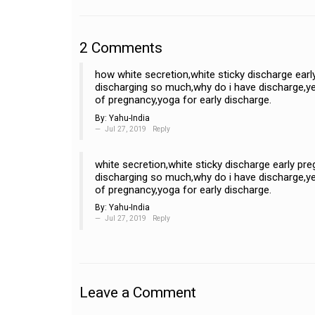
2
Comments
how white secretion,white sticky discharge ear
discharging so much,why do i have discharge,ye
of pregnancy,yoga for early discharge.
By:
Yahu-India
Jul 27, 2019
Reply
white secretion,white sticky discharge early pr
discharging so much,why do i have discharge,ye
of pregnancy,yoga for early discharge.
By:
Yahu-India
Jul 27, 2019
Reply
Leave a Comment