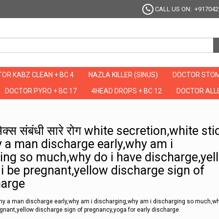
CALL US ON: +917042
OR KABZ CLEAN + BC 4
NAZLA KILLER (SINUS)
DOCTOR STOM
DOCTOR PYRO + BC 17
4HEAD DROPS + BC 12
DOCTOR ALLE
ायेंगे सेक्स संबंधी सारे रोग white secretion,white sticky discharge early pregnancy
े सेक्स संबंधी सारे रोग white secretion,white st
 a man discharge early,why am i
ing so much,why do i have discharge,yel
i be pregnant,yellow discharge sign of
harge
why a man discharge early,why am i discharging,why am i discharging so much,wh
egnant,yellow discharge sign of pregnancy,yoga for early discharge