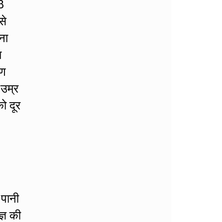
8
से
ना
ा
रण
 उम्र
ो दूर
 पानी
्ञ की