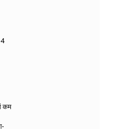
-4
ां कम
ा-