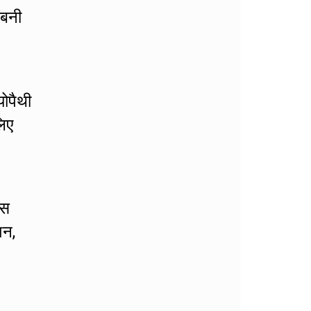
 बनी
योपैथी
लिए
इस
शन,