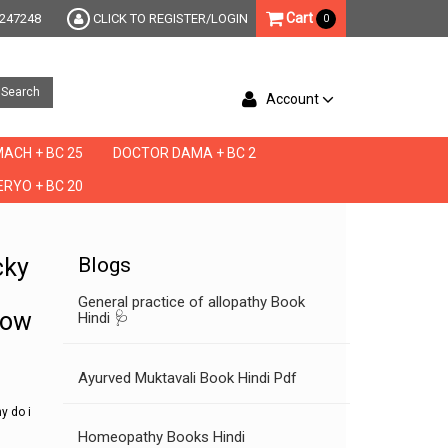
Cart
247248
CLICK TO REGISTER/LOGIN
0
Search
Account
ACH + BC 25
DOCTOR DAMA + BC 2
RYO + BC 20
,why a man discharge early,why am i discharging,why am i discharging so much,why do
icky
Blogs
General practice of allopathy Book
low
Hindi 🩺
Ayurved Muktavali Book Hindi Pdf
y do i
Homeopathy Books Hindi