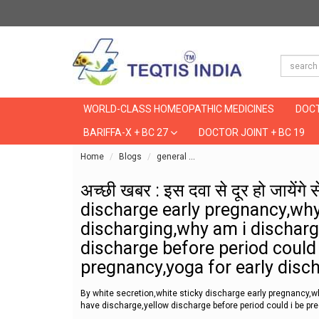
WORLD-CLASS HOMEOPATHIC MEDICINES
DOCT
BARIFFA-X + BC 27
DOCTOR JOINT + BC 19
Home
Blogs
general
अच्छी खबर : इस दवा से दूर हो ज
अच्छी खबर : इस दवा से दूर हो जायेंग
discharge early pregnancy,why
discharging,why am i discharg
discharge before period could 
pregnancy,yoga for early disc
By white secretion,white sticky discharge early pregnancy,
have discharge,yellow discharge before period could i be pr