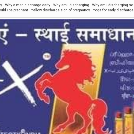
cy
Why a man discharge early
Why am i discharging
Why am i discharging s
uld i be pregnant
Yellow discharge sign of pregnancy
Yoga for early discharge