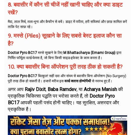
8. बवासीर में कौन सी चीजें नहीं खानी चाहिए और क्या डाइट
रखें?
मैदा, लाल मिर्च, तला-भुना और कैफीन से बचें। डाइट में पपीता, हरी सब्जियां और छाछ शामिल करें
ताकि पेट साफ़ रहे।
9. मस्से (Piles) सूखाने के लिए सबसे बेस्ट इलाज कौन सा
है?
Doctor Pyro BC17
मस्से सुखाने के लिए
M Bhattacharya (Emami Group)
द्वारा
निर्मित फॉर्मूला वर्ल्ड-फेमस है, जो बिना किसी साइड-इफेक्ट के काम करता है।
10. क्या बवासीर बिना ऑपरेशन पूरी तरह ठीक हो सकती है?
Doctor Pyro BC17
बिल्कुल! सही दवा और संयम से बवासीर बिना ऑपरेशन (No Surgery)
पूरी तरह ठीक हो सकती है। हजारों मरीज इस
वर्ल्ड क्लास होम्योपैथी
से स्वस्थ हुए हैं।
अगर आप
Rajiv Dixit
,
Baba Ramdev
, या
Acharya Manish
की
प्राकृतिक चिकित्सा पद्धति पर भरोसा करते हैं, तो
Doctor Pyro
BC17
आपकी पहली पसंद होनी चाहिए। यह सुरक्षित, असरदार और
प्राकृतिक है।