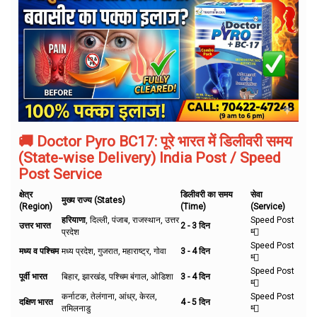
🚚 Doctor Pyro BC17: पूरे भारत में डिलीवरी समय
(State-wise Delivery) India Post / Speed
Post Service
क्षेत्र
डिलीवरी का समय
सेवा
मुख्य राज्य (States)
(Region)
(Time)
(Service)
हरियाणा
, दिल्ली, पंजाब, राजस्थान, उत्तर
Speed Post
उत्तर भारत
2 - 3 दिन
प्रदेश
📮
Speed Post
मध्य व पश्चिम
मध्य प्रदेश, गुजरात, महाराष्ट्र, गोवा
3 - 4 दिन
📮
Speed Post
पूर्वी भारत
बिहार, झारखंड, पश्चिम बंगाल, ओडिशा
3 - 4 दिन
📮
कर्नाटक, तेलंगाना, आंध्र, केरल,
Speed Post
दक्षिण भारत
4 - 5 दिन
तमिलनाडु
📮