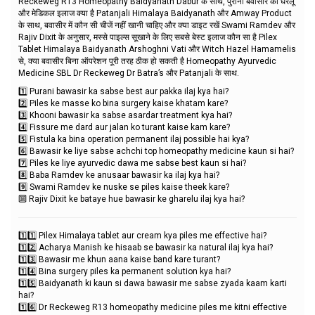
Reckeweg R13 Homeopathy Baidyanath Dabur के साथ, पुरानी बवासीर का घरेलू
और मेडिकल इलाज क्या है Patanjali Himalaya Baidyanath और Amway Product
के साथ, बवासीर में कौन सी चीजें नहीं खानी चाहिए और क्या डाइट रखें Swami Ramdev और
Rajiv Dixit के अनुसार, मस्से पाइल्स सूखाने के लिए सबसे बेस्ट इलाज कौन सा है Pilex
Tablet Himalaya Baidyanath Arshoghni Vati और Witch Hazel Hamamelis
से, क्या बवासीर बिना ऑपरेशन पूरी तरह ठीक हो सकती है Homeopathy Ayurvedic
Medicine SBL Dr Reckeweg Dr Batra’s और Patanjali के साथ.
1️⃣ Purani bawasir ka sabse best aur pakka ilaj kya hai?
2️⃣ Piles ke masse ko bina surgery kaise khatam kare?
3️⃣ Khooni bawasir ka sabse asardar treatment kya hai?
4️⃣ Fissure me dard aur jalan ko turant kaise kam kare?
5️⃣ Fistula ka bina operation permanent ilaj possible hai kya?
6️⃣ Bawasir ke liye sabse achchi top homeopathy medicine kaun si hai?
7️⃣ Piles ke liye ayurvedic dawa me sabse best kaun si hai?
8️⃣ Baba Ramdev ke anusaar bawasir ka ilaj kya hai?
9️⃣ Swami Ramdev ke nuske se piles kaise theek kare?
🔟 Rajiv Dixit ke bataye hue bawasir ke gharelu ilaj kya hai?
1️⃣1️⃣ Pilex Himalaya tablet aur cream kya piles me effective hai?
1️⃣2️⃣ Acharya Manish ke hisaab se bawasir ka natural ilaj kya hai?
1️⃣3️⃣ Bawasir me khun aana kaise band kare turant?
1️⃣4️⃣ Bina surgery piles ka permanent solution kya hai?
1️⃣5️⃣ Baidyanath ki kaun si dawa bawasir me sabse zyada kaam karti
hai?
1️⃣6️⃣ Dr Reckeweg R13 homeopathy medicine piles me kitni effective