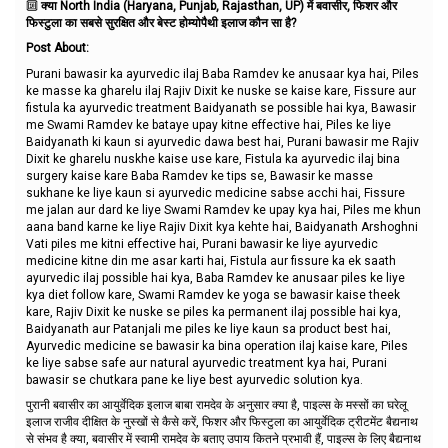
🔟
क्या North India (Haryana, Punjab, Rajasthan, UP) में बवासीर, फिशर और
फिस्टुला का सबसे सुरक्षित और बेस्ट होम्योपैथी इलाज कौन सा है?
Post About:
Purani bawasir ka ayurvedic ilaj Baba Ramdev ke anusaar kya hai, Piles
ke masse ka gharelu ilaj Rajiv Dixit ke nuske se kaise kare, Fissure aur
fistula ka ayurvedic treatment Baidyanath se possible hai kya, Bawasir
me Swami Ramdev ke bataye upay kitne effective hai, Piles ke liye
Baidyanath ki kaun si ayurvedic dawa best hai, Purani bawasir me Rajiv
Dixit ke gharelu nuskhe kaise use kare, Fistula ka ayurvedic ilaj bina
surgery kaise kare Baba Ramdev ke tips se, Bawasir ke masse
sukhane ke liye kaun si ayurvedic medicine sabse acchi hai, Fissure
me jalan aur dard ke liye Swami Ramdev ke upay kya hai, Piles me khun
aana band karne ke liye Rajiv Dixit kya kehte hai, Baidyanath Arshoghni
Vati piles me kitni effective hai, Purani bawasir ke liye ayurvedic
medicine kitne din me asar karti hai, Fistula aur fissure ka ek saath
ayurvedic ilaj possible hai kya, Baba Ramdev ke anusaar piles ke liye
kya diet follow kare, Swami Ramdev ke yoga se bawasir kaise theek
kare, Rajiv Dixit ke nuske se piles ka permanent ilaj possible hai kya,
Baidyanath aur Patanjali me piles ke liye kaun sa product best hai,
Ayurvedic medicine se bawasir ka bina operation ilaj kaise kare, Piles
ke liye sabse safe aur natural ayurvedic treatment kya hai, Purani
bawasir se chutkara pane ke liye best ayurvedic solution kya.
पुरानी बवासीर का आयुर्वेदिक इलाज बाबा रामदेव के अनुसार क्या है, पाइल्स के मस्सों का घरेलू
इलाज राजीव दीक्षित के नुस्खों से कैसे करें, फिशर और फिस्टुला का आयुर्वेदिक ट्रीटमेंट बैद्यनाथ
से संभव है क्या, बवासीर में स्वामी रामदेव के बताए उपाय कितने प्रभावी हैं, पाइल्स के लिए बैद्यनाथ