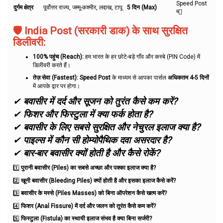
Speed Post
दुर्गम क्षेत्र
पूर्वोत्तर राज्य, जम्मू-कश्मीर, लद्दाख, टापू
5 दिन (Max)
📮
🛡️ India Post (सरकारी डाक) के साथ सुरक्षित
डिलीवरी:
100% पहुंच (Reach):
हम भारत के हर छोटे-बड़े गाँव और कस्बे (PIN Code) में
डिलीवरी करते हैं।
तेज़ सेवा (Fastest):
Speed Post
के माध्यम से आपका पार्सल
अधिकतम 4-5 दिनों
में आपके द्वार पर होगा।
✔
बवासीर में दर्द और सूजन को तुरंत कैसे कम करें?
✔
फिशर और फिस्टुला में क्या फर्क होता है?
✔
बवासीर के लिए सबसे सुरक्षित और नेचुरल इलाज क्या है?
✔
पाइल्स में कौन सी होम्योपैथिक दवा असरदार है?
✔
बार-बार बवासीर क्यों होती है और कैसे रोकें?
1️⃣
पुरानी बवासीर (Piles) का सबसे अच्छा और पक्का इलाज क्या है?
2️⃣
खूनी बवासीर (Bleeding Piles) क्यों होती है और इसका इलाज कैसे करें?
3️⃣
बवासीर के मस्से (Piles Masses) को बिना ऑपरेशन कैसे खत्म करें?
4️⃣
फिशर (Anal Fissure) में दर्द और जलन को तुरंत कैसे कम करें?
5️⃣
फिस्टुला (Fistula) का स्थायी इलाज संभव है क्या बिना सर्जरी?