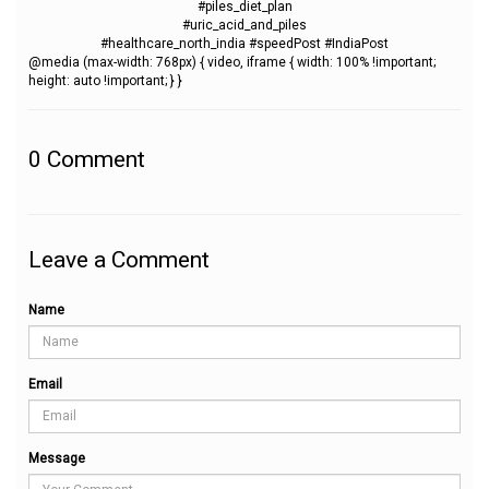
#piles_diet_plan
#uric_acid_and_piles
#healthcare_north_india #speedPost #IndiaPost
@media (max-width: 768px) { video, iframe { width: 100% !important;
height: auto !important; } }
0
Comment
Leave a Comment
Name
Email
Message