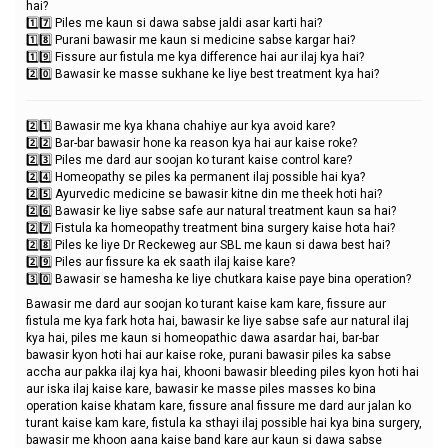
hai?
1️⃣7️⃣ Piles me kaun si dawa sabse jaldi asar karti hai?
1️⃣8️⃣ Purani bawasir me kaun si medicine sabse kargar hai?
1️⃣9️⃣ Fissure aur fistula me kya difference hai aur ilaj kya hai?
2️⃣0️⃣ Bawasir ke masse sukhane ke liye best treatment kya hai?
2️⃣1️⃣ Bawasir me kya khana chahiye aur kya avoid kare?
2️⃣2️⃣ Bar-bar bawasir hone ka reason kya hai aur kaise roke?
2️⃣3️⃣ Piles me dard aur soojan ko turant kaise control kare?
2️⃣4️⃣ Homeopathy se piles ka permanent ilaj possible hai kya?
2️⃣5️⃣ Ayurvedic medicine se bawasir kitne din me theek hoti hai?
2️⃣6️⃣ Bawasir ke liye sabse safe aur natural treatment kaun sa hai?
2️⃣7️⃣ Fistula ka homeopathy treatment bina surgery kaise hota hai?
2️⃣8️⃣ Piles ke liye Dr Reckeweg aur SBL me kaun si dawa best hai?
2️⃣9️⃣ Piles aur fissure ka ek saath ilaj kaise kare?
3️⃣0️⃣ Bawasir se hamesha ke liye chutkara kaise paye bina operation?
Bawasir me dard aur soojan ko turant kaise kam kare, fissure aur
fistula me kya fark hota hai, bawasir ke liye sabse safe aur natural ilaj
kya hai, piles me kaun si homeopathic dawa asardar hai, bar-bar
bawasir kyon hoti hai aur kaise roke, purani bawasir piles ka sabse
accha aur pakka ilaj kya hai, khooni bawasir bleeding piles kyon hoti hai
aur iska ilaj kaise kare, bawasir ke masse piles masses ko bina
operation kaise khatam kare, fissure anal fissure me dard aur jalan ko
turant kaise kam kare, fistula ka sthayi ilaj possible hai kya bina surgery,
bawasir me khoon aana kaise band kare aur kaun si dawa sabse