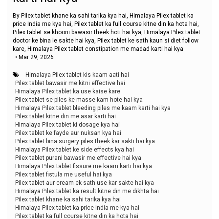
By Pilex tablet khane ka sahi tarika kya hai, Himalaya Pilex tablet ka
price India me kya hai, Pilex tablet ka full course kitne din ka hota hai,
Pilex tablet se khooni bawasir theek hoti hai kya, Himalaya Pilex tablet
doctor ke bina le sakte hai kya, Pilex tablet ke sath kaun si diet follow
kare, Himalaya Pilex tablet constipation me madad karti hai kya
•
Mar 29, 2026
Himalaya Pilex tablet kis kaam aati hai
Pilex tablet bawasir me kitni effective hai
Himalaya Pilex tablet ka use kaise kare
Pilex tablet se piles ke masse kam hote hai kya
Himalaya Pilex tablet bleeding piles me kaam karti hai kya
Pilex tablet kitne din me asar karti hai
Himalaya Pilex tablet ki dosage kya hai
Pilex tablet ke fayde aur nuksan kya hai
Pilex tablet bina surgery piles theek kar sakti hai kya
Himalaya Pilex tablet ke side effects kya hai
Pilex tablet purani bawasir me effective hai kya
Himalaya Pilex tablet fissure me kaam karti hai kya
Pilex tablet fistula me useful hai kya
Pilex tablet aur cream ek sath use kar sakte hai kya
Himalaya Pilex tablet ka result kitne din me dikhta hai
Pilex tablet khane ka sahi tarika kya hai
Himalaya Pilex tablet ka price India me kya hai
Pilex tablet ka full course kitne din ka hota hai