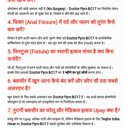
कैसे खत्म करें?
ऑपरेशन की कोई ज़रूरत नहीं है (
No Surgery
)।
Doctor Pyro BC17
का नियमित सेवन
मस्सों को अंदरूनी रूप से सुखा देता है, जिससे वे धीरे-धीरे झड़ जाते हैं।
4. फिशर (Anal Fissure) में दर्द और जलन को तुरंत कैसे
कम करें?
फिशर में होने वाली जलन और कांटे चुभने जैसा दर्द
Doctor Pyro BC17
के बायोकेमिक
कॉम्बिनेशन से तुरंत शांत होता है। यह गुदा मार्ग की त्वचा को हील (Heal) करता है।
5. फिस्टुला (Fistula) का स्थायी इलाज संभव है क्या बिना
सर्जरी?
जी हाँ, फिस्टुला में बनने वाली मवाद और नली को होम्योपैथी के जरिए सुखाया जा सकता है।
इसके लिए आपको
Doctor Pyro BC17
का
3 महीने का पूरा कोर्स
करना होगा।
6. बवासीर में खून आना कैसे बंद करें और कौन सी दवा सबसे
असरदार है?
खून रोकने के लिए सबसे असरदार दवा
Doctor Pyro BC17
है। यह वर्ल्ड क्लास होम्योपैथी
सॉल्यूशन है जो रक्तस्राव को प्राकृतिक रूप से नियंत्रित करता है।
7. पुरानी बवासीर का घरेलू और मेडिकल इलाज Upay क्या है?
घरेलू तौर पर Upay अधिक पानी और फाइबर लें, लेकिन मेडिकल इलाज के लिए
Teqtis India
Hisar
का
Doctor Pyro BC17
सबसे सुरक्षित और भरोसेमंद विकल्प है।