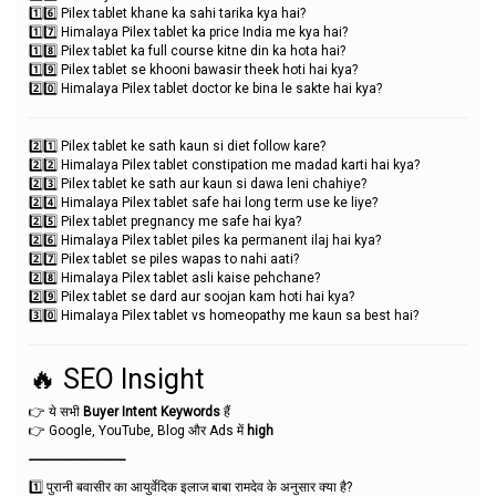
1️⃣6️⃣ Pilex tablet khane ka sahi tarika kya hai?
1️⃣7️⃣ Himalaya Pilex tablet ka price India me kya hai?
1️⃣8️⃣ Pilex tablet ka full course kitne din ka hota hai?
1️⃣9️⃣ Pilex tablet se khooni bawasir theek hoti hai kya?
2️⃣0️⃣ Himalaya Pilex tablet doctor ke bina le sakte hai kya?
2️⃣1️⃣ Pilex tablet ke sath kaun si diet follow kare?
2️⃣2️⃣ Himalaya Pilex tablet constipation me madad karti hai kya?
2️⃣3️⃣ Pilex tablet ke sath aur kaun si dawa leni chahiye?
2️⃣4️⃣ Himalaya Pilex tablet safe hai long term use ke liye?
2️⃣5️⃣ Pilex tablet pregnancy me safe hai kya?
2️⃣6️⃣ Himalaya Pilex tablet piles ka permanent ilaj hai kya?
2️⃣7️⃣ Pilex tablet se piles wapas to nahi aati?
2️⃣8️⃣ Himalaya Pilex tablet asli kaise pehchane?
2️⃣9️⃣ Pilex tablet se dard aur soojan kam hoti hai kya?
3️⃣0️⃣ Himalaya Pilex tablet vs homeopathy me kaun sa best hai?
🔥 SEO Insight
👉 ये सभी
Buyer Intent Keywords
हैं
👉 Google, YouTube, Blog और Ads में
high
-----------------------------
1️⃣ पुरानी बवासीर का आयुर्वेदिक इलाज बाबा रामदेव के अनुसार क्या है?