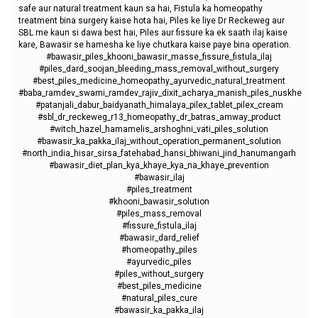
safe aur natural treatment kaun sa hai, Fistula ka homeopathy
treatment bina surgery kaise hota hai, Piles ke liye Dr Reckeweg aur
SBL me kaun si dawa best hai, Piles aur fissure ka ek saath ilaj kaise
kare, Bawasir se hamesha ke liye chutkara kaise paye bina operation.
#bawasir_piles_khooni_bawasir_masse_fissure_fistula_ilaj
#piles_dard_soojan_bleeding_mass_removal_without_surgery
#best_piles_medicine_homeopathy_ayurvedic_natural_treatment
#baba_ramdev_swami_ramdev_rajiv_dixit_acharya_manish_piles_nuskhe
#patanjali_dabur_baidyanath_himalaya_pilex_tablet_pilex_cream
#sbl_dr_reckeweg_r13_homeopathy_dr_batras_amway_product
#witch_hazel_hamamelis_arshoghni_vati_piles_solution
#bawasir_ka_pakka_ilaj_without_operation_permanent_solution
#north_india_hisar_sirsa_fatehabad_hansi_bhiwani_jind_hanumangarh
#bawasir_diet_plan_kya_khaye_kya_na_khaye_prevention
#bawasir_ilaj
#piles_treatment
#khooni_bawasir_solution
#piles_mass_removal
#fissure_fistula_ilaj
#bawasir_dard_relief
#homeopathy_piles
#ayurvedic_piles
#piles_without_surgery
#best_piles_medicine
#natural_piles_cure
#bawasir_ka_pakka_ilaj