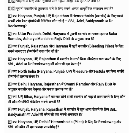
1️⃣9️⃣ पाइल्स के लिए सबसे सुरक्षित और नेचुरल आयुर्वेदिक ट्रीटमेंट क्या है?
2️⃣0️⃣ पुरानी बवासीर से छुटकारा पाने के लिए सबसे अच्छा आयुर्वेदिक समाधान क्या है?
1️⃣
क्या Haryana, Punjab, UP, Rajasthan में Hemorrhoids (बवासीर) के लिए सबसे
अच्छी टॉप बेस्ट होम्योपैथी मेडिसिन कौन सी है – SBL, Adel, Baidyanath या Dr
Reckeweg?
2️⃣
क्या Uttar Pradesh, Delhi, Haryana में पुरानी बवासीर का पक्का इलाज Baba
Ramdev, Acharya Manish या Rajiv Dixit के अनुसार क्या है?
3️⃣
क्या Punjab, Rajasthan और Haryana में खूनी बवासीर (Bleeding Piles) के लिए
सबसे असरदार होम्योपैथी दवा कौन सी है?
4️⃣
क्या Haryana, UP, Rajasthan में बवासीर के मस्से बिना ऑपरेशन खत्म करने के लिए
SBL, Adel या Dr Reckeweg की कौन सी दवा बेस्ट है?
5️⃣
क्या North India (Haryana, Punjab, UP) में Fissure और Fistula का बिना सर्जरी
होम्योपैथी इलाज संभव है?
6️⃣
क्या Delhi, Haryana, Rajasthan में Swami Ramdev और Rajiv Dixit के
अनुसार बवासीर का नेचुरल और पक्का इलाज क्या है?
7️⃣
क्या UP, Bihar, Haryana में बार-बार होने वाली बवासीर को जड़ से खत्म करने के लिए कौन
सी टॉप होम्योपैथी मेडिसिन सबसे अच्छी है?
8️⃣
क्या Punjab, Haryana, Rajasthan में बवासीर में खून आना रोकने के लिए SBL,
Baidyanath या Adel की कौन सी दवा सबसे असरदार है?
9️⃣
क्या Haryana, UP, Delhi में Hemorrhoids (Piles) के लिए Dr Reckeweg और
SBL की कौन सी दवा ज्यादा फायदेमंद है?