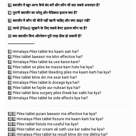
6️⃣
बवासीर में खून आना कैसे बंद करें और कौन सी दवा सबसे असरदार है?
7️⃣
पुरानी बवासीर का घरेलू और मेडिकल इलाज क्या है?
8️⃣
बवासीर में कौन सी चीजें नहीं खानी चाहिए और क्या डाइट रखें?
9️⃣
मस्से (Piles) सूखाने के लिए सबसे बेस्ट इलाज कौन सा है?
🔟
क्या बवासीर बिना ऑपरेशन पूरी तरह ठीक हो सकती है?
-----------------------------
1️⃣ Himalaya Pilex tablet kis kaam aati hai?
2️⃣ Pilex tablet bawasir me kitni effective hai?
3️⃣ Himalaya Pilex tablet ka use kaise kare?
4️⃣ Pilex tablet se piles ke masse kam hote hai kya?
5️⃣ Himalaya Pilex tablet bleeding piles me kaam karti hai kya?
6️⃣ Pilex tablet kitne din me asar karti hai?
7️⃣ Himalaya Pilex tablet ki dosage kya hai?
8️⃣ Pilex tablet ke fayde aur nuksan kya hai?
9️⃣ Pilex tablet bina surgery piles theek kar sakti hai kya?
🔟 Himalaya Pilex tablet ke side effects kya hai?
1️⃣1️⃣ Pilex tablet purani bawasir me effective hai kya?
1️⃣2️⃣ Himalaya Pilex tablet fissure me kaam karti hai kya?
1️⃣3️⃣ Pilex tablet fistula me useful hai kya?
1️⃣4️⃣ Pilex tablet aur cream ek sath use kar sakte hai kya?
1️⃣5️⃣ Himalaya Pilex tablet ka result kitne din me dikhta hai?