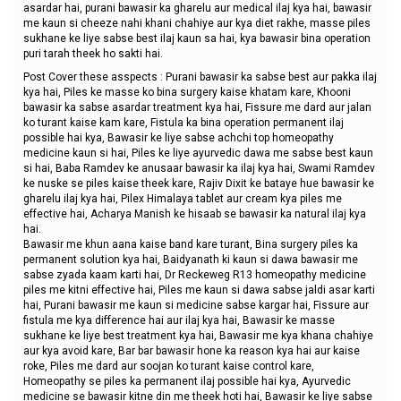
asardar hai, purani bawasir ka gharelu aur medical ilaj kya hai, bawasir
me kaun si cheeze nahi khani chahiye aur kya diet rakhe, masse piles
sukhane ke liye sabse best ilaj kaun sa hai, kya bawasir bina operation
puri tarah theek ho sakti hai.
Post Cover these asspects : Purani bawasir ka sabse best aur pakka ilaj
kya hai, Piles ke masse ko bina surgery kaise khatam kare, Khooni
bawasir ka sabse asardar treatment kya hai, Fissure me dard aur jalan
ko turant kaise kam kare, Fistula ka bina operation permanent ilaj
possible hai kya, Bawasir ke liye sabse achchi top homeopathy
medicine kaun si hai, Piles ke liye ayurvedic dawa me sabse best kaun
si hai, Baba Ramdev ke anusaar bawasir ka ilaj kya hai, Swami Ramdev
ke nuske se piles kaise theek kare, Rajiv Dixit ke bataye hue bawasir ke
gharelu ilaj kya hai, Pilex Himalaya tablet aur cream kya piles me
effective hai, Acharya Manish ke hisaab se bawasir ka natural ilaj kya
hai.
Bawasir me khun aana kaise band kare turant, Bina surgery piles ka
permanent solution kya hai, Baidyanath ki kaun si dawa bawasir me
sabse zyada kaam karti hai, Dr Reckeweg R13 homeopathy medicine
piles me kitni effective hai, Piles me kaun si dawa sabse jaldi asar karti
hai, Purani bawasir me kaun si medicine sabse kargar hai, Fissure aur
fistula me kya difference hai aur ilaj kya hai, Bawasir ke masse
sukhane ke liye best treatment kya hai, Bawasir me kya khana chahiye
aur kya avoid kare, Bar bar bawasir hone ka reason kya hai aur kaise
roke, Piles me dard aur soojan ko turant kaise control kare,
Homeopathy se piles ka permanent ilaj possible hai kya, Ayurvedic
medicine se bawasir kitne din me theek hoti hai, Bawasir ke liye sabse