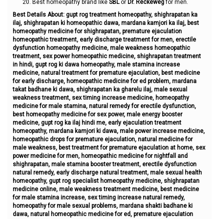
Best homeopathy brand like
SBL
or
Dr. Reckeweg
for men.
Best Details About: gupt rog treatment homeopathy, shighrapatan ka
ilaj, shighrapatan ki homeopathic dawa, mardana kamjori ka ilaj, best
homeopathy medicine for shighrapatan, premature ejaculation
homeopathic treatment, early discharge treatment for men, erectile
dysfunction homeopathy medicine, male weakness homeopathic
treatment, sex power homeopathic medicine, shighrapatan treatment
in hindi, gupt rog ki dawa homeopathy, male stamina increase
medicine, natural treatment for premature ejaculation, best medicine
for early discharge, homeopathic medicine for ed problem, mardana
takat badhane ki dawa, shighrapatan ka gharelu ilaj, male sexual
weakness treatment, sex timing increase medicine, homeopathy
medicine for male stamina, natural remedy for erectile dysfunction,
best homeopathy medicine for sex power, male energy booster
medicine, gupt rog ka ilaj hindi me, early ejaculation treatment
homeopathy, mardana kamjori ki dawa, male power increase medicine,
homeopathic drops for premature ejaculation, natural medicine for
male weakness, best treatment for premature ejaculation at home, sex
power medicine for men, homeopathic medicine for nightfall and
shighrapatan, male stamina booster treatment, erectile dysfunction
natural remedy, early discharge natural treatment, male sexual health
homeopathy, gupt rog specialist homeopathy medicine, shighrapatan
medicine online, male weakness treatment medicine, best medicine
for male stamina increase, sex timing increase natural remedy,
homeopathy for male sexual problems, mardana shakti badhane ki
dawa, natural homeopathic medicine for ed, premature ejaculation