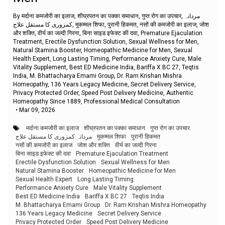
By मर्दाना कमजोरी का इलाज, शीघ्रपतन का पक्का समाधान, गुप्त रोग का उपचार, مردانہ
کمزوری کا مستقل علاج, मुकम्मल शिफा, पुरानी हिकमत, नसों की कमजोरी का इलाज, जोश
और शक्ति, वीर्य का जल्दी गिरना, बिना साइड इफेक्ट की दवा, Premature Ejaculation
Treatment, Erectile Dysfunction Solution, Sexual Wellness for Men,
Natural Stamina Booster, Homeopathic Medicine for Men, Sexual
Health Expert, Long Lasting Timing, Performance Anxiety Cure, Male
Vitality Supplement, Best ED Medicine India, Bariffa X BC 27, Teqtis
India, M. Bhattacharya Emami Group, Dr. Ram Krishan Mishra
Homeopathy, 136 Years Legacy Medicine, Secret Delivery Service,
Privacy Protected Order, Speed Post Delivery Medicine, Authentic
Homeopathy Since 1889, Professional Medical Consultation
•
Mar 09, 2026
मर्दाना कमजोरी का इलाज
शीघ्रपतन का पक्का समाधान
गुप्त रोग का उपचार
مردانہ کمزوری کا مستقل علاج
मुकम्मल शिफा
पुरानी हिकमत
नसों की कमजोरी का इलाज
जोश और शक्ति
वीर्य का जल्दी गिरना
बिना साइड इफेक्ट की दवा
Premature Ejaculation Treatment
Erectile Dysfunction Solution
Sexual Wellness for Men
Natural Stamina Booster
Homeopathic Medicine for Men
Sexual Health Expert
Long Lasting Timing
Performance Anxiety Cure
Male Vitality Supplement
Best ED Medicine India
Bariffa X BC 27
Teqtis India
M. Bhattacharya Emami Group
Dr. Ram Krishan Mishra Homeopathy
136 Years Legacy Medicine
Secret Delivery Service
Privacy Protected Order
Speed Post Delivery Medicine