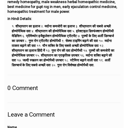
remedy homeopathy, male weakness herbal homeopathic medicine,
best medicine for gupt rog in men, early ejaculation control medicine,
homeopathic treatment for male power.
in Hindi Details:
१.
शीघ्रपतन का इलाज
२.
मर्दाना कमजोरी का इलाज
३.
शीघ्रपतन की सबसे अच्छी
होम्योपैथिक दवा
४.
शीघ्रपतन की होम्योपैथिक दवा
५.
इरेक्टाइल डिस्फंक्शन होम्योपैथी
मेडिसिन
६.
प्रीमैच्योर इजैकुलेशन होम्योपैथिक ट्रीटमेंट
७.
पुरुषों के लिए अर्ली डिस्चार्ज
का उपचार
८.
गुप्त रोग ट्रीटमेंट होम्योपैथी
९.
सेक्स टाइमिंग बढ़ाने की दवा
१०.
मर्दाना
ताकत बढ़ाने की दवा
११.
यौन शक्ति के लिए सबसे अच्छी होम्योपैथिक दवा
१२.
शीघ्रपतन का इलाज हिंदी में
१३.
गुप्त रोग की दवा होम्योपैथी
१४.
पुरुषों की कमजोरी का
होम्योपैथिक उपचार
१५.
शीघ्रपतन का प्राकृतिक उपचार
१६.
मर्दाना शक्ति बढ़ाने की
दवा
१७.
जल्दी स्खलन का होम्योपैथी उपचार
१८.
स्टैमिना बढ़ाने वाली दवा
१९.
अर्ली
डिस्चार्ज के लिए सबसे अच्छी दवा
२०.
गुप्त रोग विशेषज्ञ होम्योपैथी दवा.
0
Comment
Leave a Comment
Name