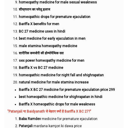
homeopathy medicine for male sexual weakness
शीघ्रपतन का घरेलू इलाज
homeopathic drops for premature ejaculation
Bariffa X benefits for men
BC 27 medicine uses in hindi
best medicine for early ejaculation in men
male stamina homeopathy medicine
शारीरिक कमजोरी की होम्योपैथिक दवा
sex power homeopathy medicine for men
Bariffa X vs BC 27 medicine
homeopathic medicine for night fall and shighrapatan
natural medicine for male stamina increase
Bariffa X BC 27 medicine for premature ejaculation price 299
best homeopathic medicine for shighrapatan in hindi
Bariffa X homeopathic drops for male weakness
"Patanjali या Baidyanath से बेहतर क्यों है Bariffa X BC 27?"
Baba Ramdev
medicine for premature ejaculation
Patanjali
mardana kamjori ki dawa price