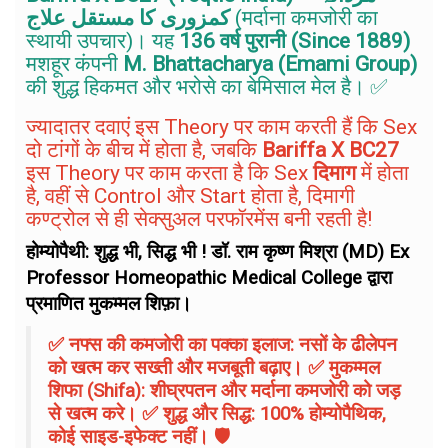
کمزوری کا مستقل علاج
(मर्दाना कमजोरी का
स्थायी उपचार)। यह
136 वर्ष पुरानी (Since 1889)
मशहूर कंपनी
M. Bhattacharya (Emami Group)
की शुद्ध हिकमत और भरोसे का बेमिसाल मेल है। ✅
ज्यादातर दवाएं इस Theory पर काम करती हैं कि Sex
दो टांगों के बीच में होता है, जबकि
Bariffa X BC27
इस Theory पर काम करता है कि Sex
दिमाग
में होता
है, वहीं से Control और Start होता है, दिमागी
कण्ट्रोल से ही सेक्सुअल परफॉरमेंस बनी रहती है!
होम्योपैथी: शुद्ध भी, सिद्ध भी ! डॉ. राम कृष्ण मिश्रा (MD) Ex
Professor Homeopathic Medical College द्वारा
प्रमाणित मुकम्मल शिफ़ा।
✅ नफ्स की कमजोरी का पक्का इलाज: नसों के ढीलेपन
को खत्म कर सख्ती और मजबूती बढ़ाए। ✅ मुकम्मल
शिफा (Shifa): शीघ्रपतन और मर्दाना कमजोरी को जड़
से खत्म करे। ✅ शुद्ध और सिद्ध: 100% होम्योपैथिक,
कोई साइड-इफेक्ट नहीं। 🛡️