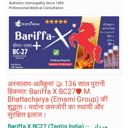
Authentic Homeopathy Since 1889
Professional Medical Consultation
अस्सलाम-अलैकुम! 🤝 136 साल पुरानी
हिकमत: Bariffa X BC27🛡️ M.
Bhattacharya (Emami Group) की
शुद्धता। मर्दाना कमजोरी का स्थायी और
सुरक्षित इलाज।
Bariffa X BC27 (Teqtis India)
—
مردانہ