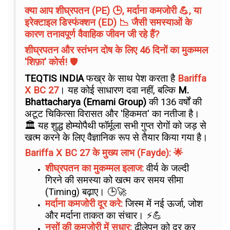
क्या आप शीघ्रपतन (PE) 🕒, मर्दाना कमजोरी 💪, या
इरेक्टाइल डिस्फंक्शन (ED) 📉 जैसी समस्याओं के
कारण तनावपूर्ण वैवाहिक जीवन जी रहे हैं?
शीघ्रपतन और स्तंभन दोष के लिए 46 दिनों का मुकम्मल
'शिफ़ा' कोर्स!
🛡️
TEQTIS INDIA
फख्र के साथ पेश करता है
Bariffa
X BC 27
। यह कोई साधारण दवा नहीं, बल्कि
M.
Bhattacharya (Emami Group)
की 136 वर्षों की
अटूट चिकित्सा विरासत और 'हिकमत' का नतीजा है।
🏛️ यह शुद्ध होम्योपैथी फॉर्मूला सभी गुप्त रोगों को जड़ से
खत्म करने के लिए वैज्ञानिक रूप से तैयार किया गया है।
Bariffa X BC 27 के मुख्य लाभ (Fayde): 🌟
शीघ्रपतन का मुकम्मल इलाज:
वीर्य के जल्दी
गिरने की समस्या को खत्म कर समय सीमा
(Timing) बढ़ाए। 🕒🚀
मर्दाना कमजोरी दूर करे:
जिस्म में नई ऊर्जा, जोश
और मर्दाना ताकत का संचार। ⚡💪
नसों की कमजोरी में सुधार:
ढीलेपन को दूर कर