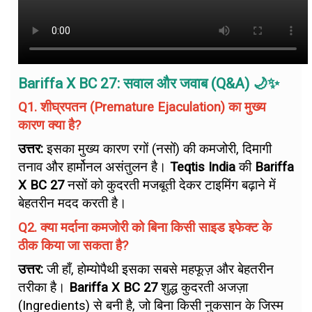
Bariffa X BC 27: सवाल और जवाब (Q&A) 🌙✨
Q1. शीघ्रपतन (Premature Ejaculation) का मुख्य
कारण क्या है?
उत्तर:
इसका मुख्य कारण रगों (नसों) की कमजोरी, दिमागी
तनाव और हार्मोनल असंतुलन है।
Teqtis India
की
Bariffa
X BC 27
नसों को कुदरती मजबूती देकर टाइमिंग बढ़ाने में
बेहतरीन मदद करती है।
Q2. क्या मर्दाना कमजोरी को बिना किसी साइड इफेक्ट के
ठीक किया जा सकता है?
उत्तर:
जी हाँ, होम्योपैथी इसका सबसे महफूज़ और बेहतरीन
तरीका है।
Bariffa X BC 27
शुद्ध कुदरती अजज़ा
(Ingredients) से बनी है, जो बिना किसी नुकसान के जिस्म