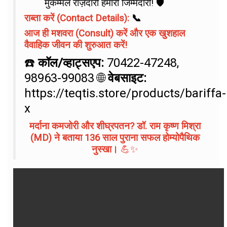
मुकम्मल राज़दारी हमारी जिम्मेदारी! 🛡️
राब्ता करें (Contact Details):
📞
आज ही मशवरा (Consult) करें और एक खुशहाल
वैवाहिक जीवन की शुरुआत करें!
☎️
कॉल/व्हाट्सएप:
70422-47248,
98963-99083 🌐
वेबसाइट:
https://teqtis.store/products/bariffa-
x
मर्दाना कमजोरी और शीघ्रपतन? डॉ. राम कृष्ण मिश्रा
(MD) ने बताया 136 साल पुराना सफल होम्योपैथिक
नुस्खा।
💪✨