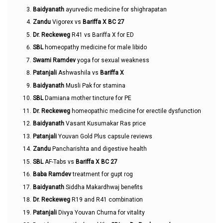
Baidyanath
ayurvedic medicine for shighrapatan
Zandu
Vigorex vs
Bariffa X BC 27
Dr. Reckeweg
R41 vs Bariffa X for ED
SBL
homeopathy medicine for male libido
Swami Ramdev
yoga for sexual weakness
Patanjali
Ashwashila vs
Bariffa X
Baidyanath
Musli Pak for stamina
SBL
Damiana mother tincture for PE
Dr. Reckeweg
homeopathic medicine for erectile dysfunction
Baidyanath
Vasant Kusumakar Ras price
Patanjali
Youvan Gold Plus capsule reviews
Zandu
Pancharishta and digestive health
SBL
AF-Tabs vs
Bariffa X BC 27
Baba Ramdev
treatment for gupt rog
Baidyanath
Siddha Makardhwaj benefits
Dr. Reckeweg
R19 and R41 combination
Patanjali
Divya Youvan Churna for vitality