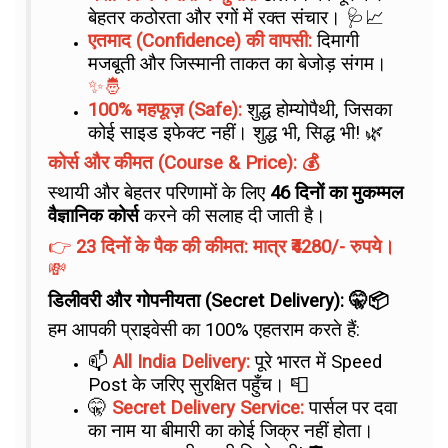
बेहतर कठोरता और रगों में रक्त संचार। 🩺📈
एतमाद (Confidence) की वापसी:
दिमागी
मजबूती और जिस्मानी ताकत का बेजोड़ संगम।
✨🤴
100% महफूज़ (Safe):
शुद्ध होम्योपैथी, जिसका
कोई साइड इफेक्ट नहीं। शुद्ध भी, सिद्ध भी! 🌿
कोर्स और कीमत (Course & Price): 💰
स्थायी और बेहतर परिणामों के लिए
46 दिनों का मुकम्मल
वैज्ञानिक कोर्स
करने की सलाह दी जाती है।
👉
23 दिनों के पैक की कीमत: मात्र ₹4280/- रुपये।
💸
डिलीवरी और गोपनीयता (Secret Delivery): 🤫📦
हम आपकी प्राइवेसी का 100% एहतराम करते हैं:
📫
All India Delivery:
पूरे भारत में Speed
Post के जरिए सुरक्षित पहुँच। 📮
🤫
Secret Delivery Service:
पार्सल पर दवा
का नाम या बीमारी का कोई जिक्र नहीं होता।