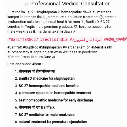
Professional Medical Consultation
Gupt rog ka ilaj 🩺, shighrapatan ki homeopathic dawa 💊, mardana
kamjori ka ramban ilaj 💪, premature ejaculation treatment 🕒, erectile
dysfunction solution 📉, sexual health for men 👔, Bariffa X BC 27
benefits ✨, Teqtis India premium products 🏆, best homeopathy for
male weakness 🧪, mardana takat ki dawa ⚡.
#BariffaX #GuptRog #Shighrapatan #MardanaKamjori #MensHealth
#Homeopathy #TeqtisIndia #SexualWellness #SpeedPost
#EmamiGroup #NaturalCure 🌿
Post and Video About :
शीघ्रपतन की होम्योपैथिक दवा
Bariffa X medicine for shighrapatan
BC 27 homeopathic medicine benefits
premature ejaculation homeopathic treatment
best homeopathic medicine for early discharge
शीघ्रपतन की दवा Bariffa X
BC 27 medicine for male weakness
natural treatment for premature ejaculation