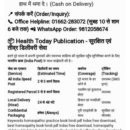
हाथ में थमा दे। (Cash on Delivery)
📍 संपर्क करें (Order/Inquiry):
📞 Office Helpline: 01662-283072 (सुबह 10 से शाम
6 बजे तक) 📲 WhatsApp Order: 9812058674
📦 Health Today Publication - सुरक्षित एवं
तीव्र डिलीवरी सेवा
हमने पूरे भारत में अपनी पुस्तकों और स्वास्थ्य साहित्य की सुरक्षित पहुँच सुनिश्चित करने के लिए
भारतीय डाक (India Post)
के साथ साझेदारी की है।
सेवा का प्रकार
डिलीवरी का समय
कवरेज
ट्रैकिंग
(Service)
(Estimated Time)
(Coverage)
(Tracking)
All India Speed
पूरे भारत के हर
उपलब्ध (SMS
2 से 5 कार्य दिवस
Post
कोने में
द्वारा)
ग्रामीण एवं दूरदराज
Registered Parcel
5 से 8 कार्य दिवस
उपलब्ध
क्षेत्र
Local Delivery
हिसार एवं नजदीकी
24 से 48 घंटे
उपलब्ध
(Hisar)
क्षेत्र
Confidential
पूरी प्राइवेसी के
सुरक्षित एवं
हमेशा (Always)
Packaging
साथ
सीलबंद
Keywords:homeopathic practice book hindi pdf Index free download,
best homeopathy book hindi pdf Index free download, homeopathy