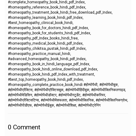
#complete_homeopathy_book_hindi_pdf_Index,
#homeopathy_reference_book_hindi_pdf_Index,
#homeopathy_treatment_book_hindi_free_download_pdf_Index,
#homeopathy_learning_book_hindi_pdf_Index,
#best_homeopathy_clinical_book_hindi,
#homeopathy_book_for_doctors_hindi_pdf_Index,
#homeopathy_book_for_students_hindi_pdf_Index,
#homeopathy_pdf_Index_books_hindi_free,
#homeopathy_medical_book_hindi_pdf_Index,
#homeopathy_chikitsa_pustak_hindi_pdf_Index,
#homeopathy_practice_manual_hindi,
#advanced_homeopathy_book_hindi_pdf_Index,
#homeopathy_book_in_hindi_language_pdf_Index,
#homeopathy_book_hindi_online_download_pdf_Index,
#homeopathy_book_hindi_pdf_Index_with_treatment,
#best_top_homeopathy_book_hindi_pdf_Index,
#homeopathy_complete_practice_book_hindi #होम्योपैथी, #होम्योपैथीबुक,
#होम्योपैथीप्रैक्टिस, #होम्योपैथीप्रैक्टिसबुक, #होम्योपैथीहिंदीबुक, #होम्योपैथीक्लिनिकलगाइड,
#होम्योपैथीमेडिसिन, #होम्योपैथीडॉक्टर, #होम्योपैथीस्टूडेंट, #होम्योपैथीकरियर,
#होम्योपैथीप्रैक्टिसटिप्स, #होम्योपैथीमेंसफलता, #होम्योपैथीक्लिनिक, #होम्योपैथीक्लिनिकग्रोथ,
#होम्योपैथीपीडीएफ, #होम्योपैथीईबुक, #होम्योपैथीशिक्षा, #होम्योपैथीट्रेनिंग
0
Comment