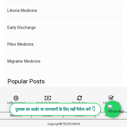
Likoria Medicine
Early Discharge
Piles Medicine
Migraine Medicine
Popular Posts
100% Original
Cash On Delivery
Free & easy
100% Buyers
Product
Returns
Protection
पुस्तक का आर्डर या जानकारी के लिए यहाँ मैसेज करें 👇
About Us
Contact
Policies
Feedback
Copyright©
TEQTIS INDIA