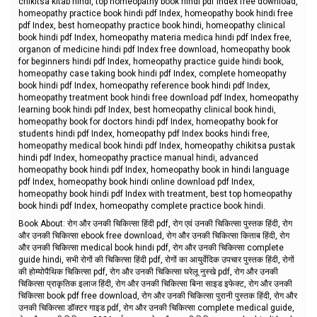
chikitsa kitab hindi, top homeopathy book hindi pdf Index free download,
homeopathy practice book hindi pdf Index, homeopathy book hindi free
pdf Index, best homeopathy practice book hindi, homeopathy clinical
book hindi pdf Index, homeopathy materia medica hindi pdf Index free,
organon of medicine hindi pdf Index free download, homeopathy book
for beginners hindi pdf Index, homeopathy practice guide hindi book,
homeopathy case taking book hindi pdf Index, complete homeopathy
book hindi pdf Index, homeopathy reference book hindi pdf Index,
homeopathy treatment book hindi free download pdf Index, homeopathy
learning book hindi pdf Index, best homeopathy clinical book hindi,
homeopathy book for doctors hindi pdf Index, homeopathy book for
students hindi pdf Index, homeopathy pdf Index books hindi free,
homeopathy medical book hindi pdf Index, homeopathy chikitsa pustak
hindi pdf Index, homeopathy practice manual hindi, advanced
homeopathy book hindi pdf Index, homeopathy book in hindi language
pdf Index, homeopathy book hindi online download pdf Index,
homeopathy book hindi pdf Index with treatment, best top homeopathy
book hindi pdf Index, homeopathy complete practice book hindi.
Book About: रोग और उनकी चिकित्सा हिंदी pdf, रोग एवं उनकी चिकित्सा पुस्तक हिंदी, रोग
और उनकी चिकित्सा ebook free download, रोग और उनकी चिकित्सा किताब हिंदी, रोग
और उनकी चिकित्सा medical book hindi pdf, रोग और उनकी चिकित्सा complete
guide hindi, सभी रोगों की चिकित्सा हिंदी pdf, रोगों का आयुर्वेदिक उपचार पुस्तक हिंदी, रोगों
की होम्योपैथिक चिकित्सा pdf, रोग और उनकी चिकित्सा घरेलू नुस्खे pdf, रोग और उनकी
चिकित्सा प्राकृतिक इलाज हिंदी, रोग और उनकी चिकित्सा बिना साइड इफेक्ट, रोग और उनकी
चिकित्सा book pdf free download, रोग और उनकी चिकित्सा पुरानी पुस्तक हिंदी, रोग और
उनकी चिकित्सा डॉक्टर गाइड pdf, रोग और उनकी चिकित्सा complete medical guide,