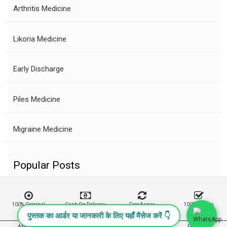
Arthritis Medicine
Likoria Medicine
Early Discharge
Piles Medicine
Migraine Medicine
Popular Posts
100% Original
Cash On Delivery
Free & easy
100% Buyers
Product
Returns
Protection
पुस्तक का आर्डर या जानकारी के लिए यहाँ मैसेज करें 👇
About Us
Contact
Policies
Feedback