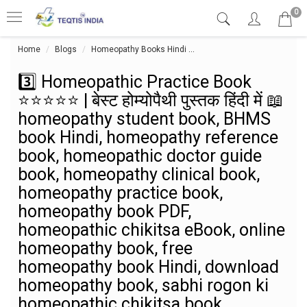
0
Home
Blogs
Homeopathy Books Hindi
3️⃣ Homeopathic Practice Bo
3️⃣ Homeopathic Practice Book
⭐⭐⭐⭐⭐ | बेस्ट होम्योपैथी पुस्तक हिंदी में 📖
homeopathy student book, BHMS
book Hindi, homeopathy reference
book, homeopathic doctor guide
book, homeopathy clinical book,
homeopathy practice book,
homeopathy book PDF,
homeopathic chikitsa eBook, online
homeopathy book, free
homeopathy book Hindi, download
homeopathy book, sabhi rogon ki
homeopathic chikitsa book