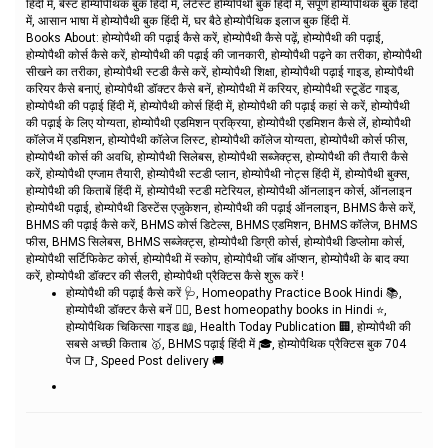
हिंदी में, बेस्ट होम्योपैथिक बुक हिंदी में, लेटेस्ट होम्योपैथी बुक हिंदी में, संपूर्ण होम्योपैथिक बुक हिंदी
में, आसान भाषा में होम्योपैथी बुक हिंदी में, घर बैठे होम्योपैथिक इलाज बुक हिंदी में.
Books About: होम्योपैथी की पढ़ाई कैसे करें, होम्योपैथी कैसे पढ़ें, होम्योपैथी की पढ़ाई,
होम्योपैथी कोर्स कैसे करें, होम्योपैथी की पढ़ाई की जानकारी, होम्योपैथी पढ़ने का तरीका, होम्योपैथी
सीखने का तरीका, होम्योपैथी स्टडी कैसे करें, होम्योपैथी शिक्षा, होम्योपैथी पढ़ाई गाइड, होम्योपैथी
करियर कैसे बनाएं, होम्योपैथी डॉक्टर कैसे बनें, होम्योपैथी में करियर, होम्योपैथी स्टूडेंट गाइड,
होम्योपैथी की पढ़ाई हिंदी में, होम्योपैथी कोर्स हिंदी में, होम्योपैथी की पढ़ाई कहां से करें, होम्योपैथी
की पढ़ाई के लिए योग्यता, होम्योपैथी एडमिशन प्रक्रिया, होम्योपैथी एडमिशन कैसे लें, होम्योपैथी
कॉलेज में एडमिशन, होम्योपैथी कॉलेज लिस्ट, होम्योपैथी कॉलेज योग्यता, होम्योपैथी कोर्स फीस,
होम्योपैथी कोर्स की अवधि, होम्योपैथी सिलेबस, होम्योपैथी सब्जेक्ट्स, होम्योपैथी की तैयारी कैसे
करें, होम्योपैथी एग्जाम तैयारी, होम्योपैथी स्टडी प्लान, होम्योपैथी नोट्स हिंदी में, होम्योपैथी बुक्स,
होम्योपैथी की किताबें हिंदी में, होम्योपैथी स्टडी मटेरियल, होम्योपैथी ऑनलाइन कोर्स, ऑनलाइन
होम्योपैथी पढ़ाई, होम्योपैथी डिस्टेंस एजुकेशन, होम्योपैथी की पढ़ाई ऑनलाइन, BHMS कैसे करें,
BHMS की पढ़ाई कैसे करें, BHMS कोर्स डिटेल्स, BHMS एडमिशन, BHMS कॉलेज, BHMS
फीस, BHMS सिलेबस, BHMS सब्जेक्ट्स, होम्योपैथी डिग्री कोर्स, होम्योपैथी डिप्लोमा कोर्स,
होम्योपैथी सर्टिफिकेट कोर्स, होम्योपैथी में स्कोप, होम्योपैथी जॉब ऑप्शन, होम्योपैथी के बाद क्या
करें, होम्योपैथी डॉक्टर की सैलरी, होम्योपैथी प्रैक्टिस कैसे शुरू करें !
होम्योपैथी की पढ़ाई कैसे करें 🩺, Homeopathy Practice Book Hindi 📚,
होम्योपैथी डॉक्टर कैसे बनें 👨‍⚕️, Best homeopathy books in Hindi ⭐,
होम्योपैथिक चिकित्सा गाइड 📖, Health Today Publication 🏢, होम्योपैथी की
सबसे अच्छी किताब 🥇, BHMS पढ़ाई हिंदी में 🎓, होम्योपैथिक प्रैक्टिस बुक 704
पेज 📑, Speed Post delivery 🚚