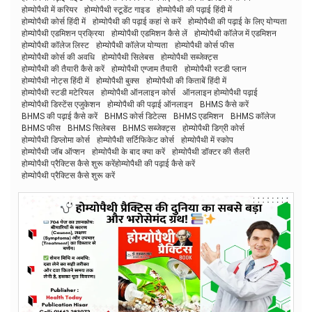
होम्योपैथी में करियर
होम्योपैथी स्टूडेंट गाइड
होम्योपैथी की पढ़ाई हिंदी में
होम्योपैथी कोर्स हिंदी में
होम्योपैथी की पढ़ाई कहां से करें
होम्योपैथी की पढ़ाई के लिए योग्यता
होम्योपैथी एडमिशन प्रक्रिया
होम्योपैथी एडमिशन कैसे लें
होम्योपैथी कॉलेज में एडमिशन
होम्योपैथी कॉलेज लिस्ट
होम्योपैथी कॉलेज योग्यता
होम्योपैथी कोर्स फीस
होम्योपैथी कोर्स की अवधि
होम्योपैथी सिलेबस
होम्योपैथी सब्जेक्ट्स
होम्योपैथी की तैयारी कैसे करें
होम्योपैथी एग्जाम तैयारी
होम्योपैथी स्टडी प्लान
होम्योपैथी नोट्स हिंदी में
होम्योपैथी बुक्स
होम्योपैथी की किताबें हिंदी में
होम्योपैथी स्टडी मटेरियल
होम्योपैथी ऑनलाइन कोर्स
ऑनलाइन होम्योपैथी पढ़ाई
होम्योपैथी डिस्टेंस एजुकेशन
होम्योपैथी की पढ़ाई ऑनलाइन
BHMS कैसे करें
BHMS की पढ़ाई कैसे करें
BHMS कोर्स डिटेल्स
BHMS एडमिशन
BHMS कॉलेज
BHMS फीस
BHMS सिलेबस
BHMS सब्जेक्ट्स
होम्योपैथी डिग्री कोर्स
होम्योपैथी डिप्लोमा कोर्स
होम्योपैथी सर्टिफिकेट कोर्स
होम्योपैथी में स्कोप
होम्योपैथी जॉब ऑप्शन
होम्योपैथी के बाद क्या करें
होम्योपैथी डॉक्टर की सैलरी
होम्योपैथी प्रैक्टिस कैसे शुरू करेंहोम्योपैथी की पढ़ाई कैसे करें
होम्योपैथी प्रैक्टिस कैसे शुरू करें