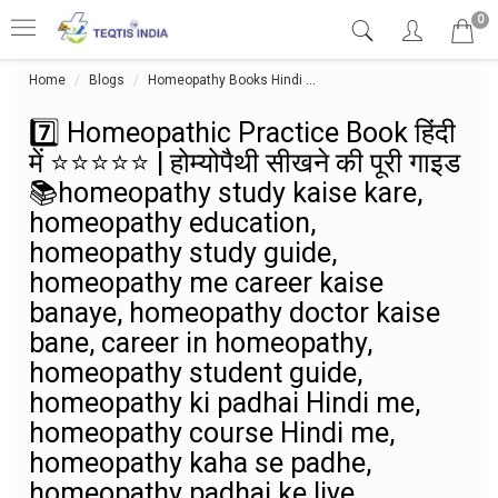
0
Home
Blogs
Homeopathy Books Hindi
7️⃣ Homeopathic Practice Bo
7️⃣ Homeopathic Practice Book हिंदी
में ⭐⭐⭐⭐⭐ | होम्योपैथी सीखने की पूरी गाइड
📚homeopathy study kaise kare,
homeopathy education,
homeopathy study guide,
homeopathy me career kaise
banaye, homeopathy doctor kaise
bane, career in homeopathy,
homeopathy student guide,
homeopathy ki padhai Hindi me,
homeopathy course Hindi me,
homeopathy kaha se padhe,
homeopathy padhai ke liye