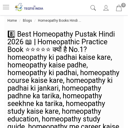
0
Home
Blogs
Homeopathy Books Hindi
8️⃣ Best Homeopathy Pustak
8️⃣ Best Homeopathy Pustak Hindi
2026 📖 | Homeopathic Practice
Book ⭐⭐⭐⭐⭐ क्यों है No.1?
homeopathy ki padhai kaise kare,
homeopathy kaise padhe,
homeopathy ki padhai, homeopathy
course kaise kare, homeopathy ki
padhai ki jankari, homeopathy
padhne ka tarika, homeopathy
seekhne ka tarika, homeopathy
study kaise kare, homeopathy
education, homeopathy study
guide, homeopathy me career kaise