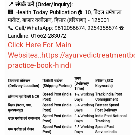
📍 संपर्क करें (Order/Inquiry):
🏢 Health Today Publication🏠 10, बिंदल धर्मशाला
मार्केट, बाजार वकीलान, हिसार (हरियाणा) - 125001
📞 Call/WhatsApp: 9812058674, 9254358674 ☎️
Landline: 01662-283072
Click Here For Main
Websites..https://ayurvedictreatment
practice-book-hindi
समय
डिलीवरी लोकेशन
डिलीवरी पार्टनर
ट्रैकिंग (SEO
(Delivery
(Delivery Location)
(Shipping Partner)
Keywords)
Time)
Speed Post (India
1-2 Working
Track India Post
हरियाणा एवं दिल्ली NCR
Post)
Days
Consignment
बिहार (पटना, गया,
Speed Post (India
3-4 Working
Fastest Speed
मुजफ्फरपुर)
Post)
Days
Post Delivery
Speed Post (India
3-4 Working
India Post National
उत्तर प्रदेश एवं राजस्थान
Post)
Days
Tracking
Speed Post (India
3-5 Working
Speed Post
मध्य प्रदेश एवं पंजाब
Post)
Days
Service India