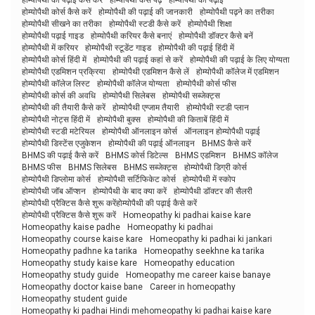
होम्योपैथी कोर्स कैसे करें
होम्योपैथी की पढ़ाई की जानकारी
होम्योपैथी पढ़ने का तरीका
होम्योपैथी सीखने का तरीका
होम्योपैथी स्टडी कैसे करें
होम्योपैथी शिक्षा
होम्योपैथी पढ़ाई गाइड
होम्योपैथी करियर कैसे बनाएं
होम्योपैथी डॉक्टर कैसे बनें
होम्योपैथी में करियर
होम्योपैथी स्टूडेंट गाइड
होम्योपैथी की पढ़ाई हिंदी में
होम्योपैथी कोर्स हिंदी में
होम्योपैथी की पढ़ाई कहां से करें
होम्योपैथी की पढ़ाई के लिए योग्यता
होम्योपैथी एडमिशन प्रक्रिया
होम्योपैथी एडमिशन कैसे लें
होम्योपैथी कॉलेज में एडमिशन
होम्योपैथी कॉलेज लिस्ट
होम्योपैथी कॉलेज योग्यता
होम्योपैथी कोर्स फीस
होम्योपैथी कोर्स की अवधि
होम्योपैथी सिलेबस
होम्योपैथी सब्जेक्ट्स
होम्योपैथी की तैयारी कैसे करें
होम्योपैथी एग्जाम तैयारी
होम्योपैथी स्टडी प्लान
होम्योपैथी नोट्स हिंदी में
होम्योपैथी बुक्स
होम्योपैथी की किताबें हिंदी में
होम्योपैथी स्टडी मटेरियल
होम्योपैथी ऑनलाइन कोर्स
ऑनलाइन होम्योपैथी पढ़ाई
होम्योपैथी डिस्टेंस एजुकेशन
होम्योपैथी की पढ़ाई ऑनलाइन
BHMS कैसे करें
BHMS की पढ़ाई कैसे करें
BHMS कोर्स डिटेल्स
BHMS एडमिशन
BHMS कॉलेज
BHMS फीस
BHMS सिलेबस
BHMS सब्जेक्ट्स
होम्योपैथी डिग्री कोर्स
होम्योपैथी डिप्लोमा कोर्स
होम्योपैथी सर्टिफिकेट कोर्स
होम्योपैथी में स्कोप
होम्योपैथी जॉब ऑप्शन
होम्योपैथी के बाद क्या करें
होम्योपैथी डॉक्टर की सैलरी
होम्योपैथी प्रैक्टिस कैसे शुरू करेंहोम्योपैथी की पढ़ाई कैसे करें
होम्योपैथी प्रैक्टिस कैसे शुरू करें
Homeopathy ki padhai kaise kare
Homeopathy kaise padhe
Homeopathy ki padhai
Homeopathy course kaise kare
Homeopathy ki padhai ki jankari
Homeopathy padhne ka tarika
Homeopathy seekhne ka tarika
Homeopathy study kaise kare
Homeopathy education
Homeopathy study guide
Homeopathy me career kaise banaye
Homeopathy doctor kaise bane
Career in homeopathy
Homeopathy student guide
Homeopathy ki padhai Hindi mehomeopathy ki padhai kaise kare