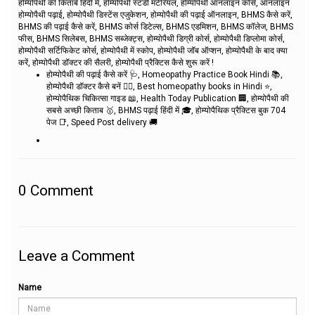
होम्योपैथी की किताबें हिंदी में, होम्योपैथी स्टडी मटेरियल, होम्योपैथी ऑनलाइन कोर्स, ऑनलाइन
होम्योपैथी पढ़ाई, होम्योपैथी डिस्टेंस एजुकेशन, होम्योपैथी की पढ़ाई ऑनलाइन, BHMS कैसे करें,
BHMS की पढ़ाई कैसे करें, BHMS कोर्स डिटेल्स, BHMS एडमिशन, BHMS कॉलेज, BHMS
फीस, BHMS सिलेबस, BHMS सब्जेक्ट्स, होम्योपैथी डिग्री कोर्स, होम्योपैथी डिप्लोमा कोर्स,
होम्योपैथी सर्टिफिकेट कोर्स, होम्योपैथी में स्कोप, होम्योपैथी जॉब ऑप्शन, होम्योपैथी के बाद क्या
करें, होम्योपैथी डॉक्टर की सैलरी, होम्योपैथी प्रैक्टिस कैसे शुरू करें !
होम्योपैथी की पढ़ाई कैसे करें 🩺, Homeopathy Practice Book Hindi 📚,
होम्योपैथी डॉक्टर कैसे बनें 👨‍⚕️, Best homeopathy books in Hindi ⭐,
होम्योपैथिक चिकित्सा गाइड 📖, Health Today Publication 🏢, होम्योपैथी की
सबसे अच्छी किताब 🥇, BHMS पढ़ाई हिंदी में 🎓, होम्योपैथिक प्रैक्टिस बुक 704
पेज 📑, Speed Post delivery 🚚
0
Comment
Leave a Comment
Name