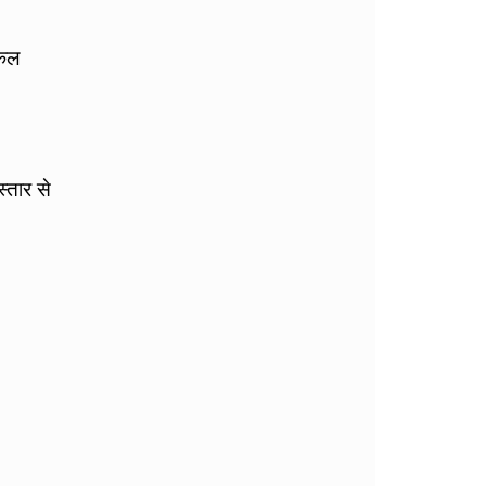
िकल
्तार से