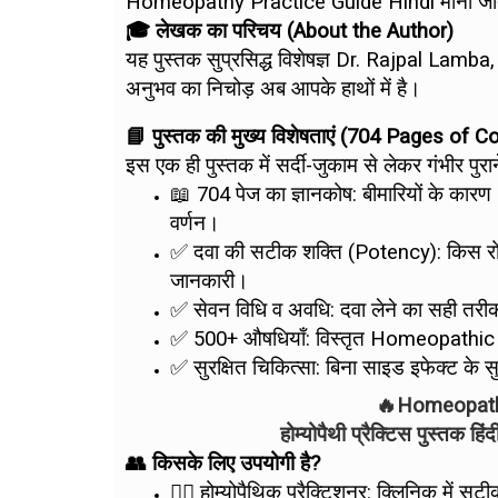
Homeopathy Practice Guide Hindi माना जात
🎓 लेखक का परिचय (About the Author)
यह पुस्तक सुप्रसिद्ध विशेषज्ञ Dr. Rajpal Lamb
अनुभव का निचोड़ अब आपके हाथों में है।
📘 पुस्तक की मुख्य विशेषताएं (704 Pages of
इस एक ही पुस्तक में सर्दी-जुकाम से लेकर गंभीर पु
📖 704 पेज का ज्ञानकोष: बीमारियों के क
वर्णन।
✅ दवा की सटीक शक्ति (Potency): किस रोग
जानकारी।
✅ सेवन विधि व अवधि: दवा लेने का सही तरी
✅ 500+ औषधियाँ: विस्तृत Homeopathic
✅ सुरक्षित चिकित्सा: बिना साइड इफेक्ट के स
🔥Homeopathy
होम्योपैथी प्रैक्टिस पुस्तक ह
👥 किसके लिए उपयोगी है?
👨‍⚕️ होम्योपैथिक प्रैक्टिशनर: क्लिनिक में 