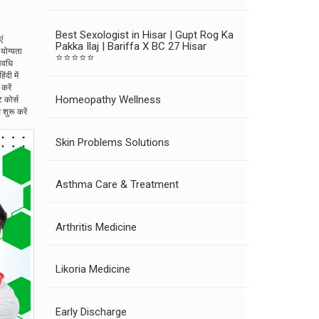
Best Sexologist in Hisar | Gupt Rog Ka
ं
Pakka Ilaj | Bariffa X BC 27 Hisar
 योग्यता
⭐⭐⭐⭐⭐
 अवधि
िंदी में
करें
Homeopathy Wellness
ट कोर्स
 शुरू करें
Skin Problems Solutions
Asthma Care & Treatment
Arthritis Medicine
Likoria Medicine
Early Discharge