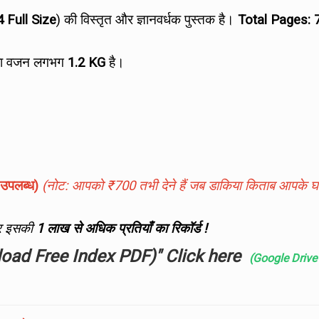
 Full Size
) की विस्तृत और ज्ञानवर्धक पुस्तक है।
Total Pages: 
का वजन लगभग
1.2 KG
है।
उपलब्ध)
(नोट: आपको ₹700 तभी देने हैं जब डाकिया किताब आपके 
और इसकी
1 लाख से अधिक प्रतियाँ का रिकॉर्ड !
oad Free Index PDF)" Click here
(Google Driv