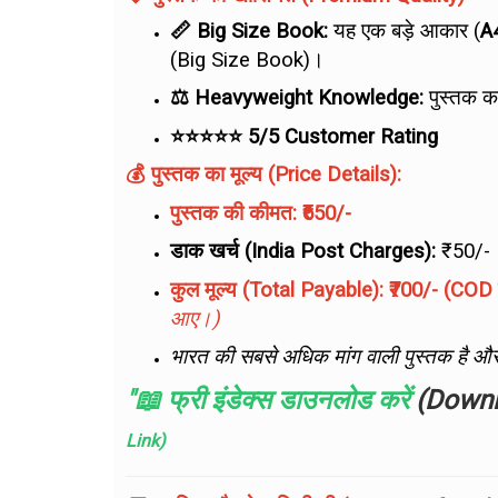
📏 Big Size Book:
यह एक बड़े आकार (
A4
(Big Size Book)।
⚖️ Heavyweight Knowledge:
पुस्तक 
⭐⭐⭐⭐⭐ 5/5 Customer Rating
💰 पुस्तक का मूल्य (Price Details):
पुस्तक की कीमत:
₹650/-
डाक खर्च (India Post Charges):
₹50/-
कुल मूल्य (Total Payable):
₹700/- (COD 
आए।)
भारत की सबसे अधिक मांग वाली पुस्तक है 
"📖 फ्री इंडेक्स डाउनलोड करें
(Downl
Link)