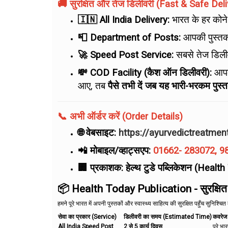
🚚 सुरक्षित और तेज डिलीवरी (Fast & Safe Deli
🇮🇳 All India Delivery:
भारत के हर कोने
📮 Department of Posts:
आपकी पुस्त
🚀 Speed Post Service:
सबसे तेज डिली
💸 COD Facility (कैश ऑन डिलीवरी):
आपको
आए, तब
पैसे तभी दें जब यह भारी-भरकम पुस्
📞 अभी ऑर्डर करें (Order Details)
🌐 वेबसाइट:
https://ayurvedictreatme
📲 मोबाइल/व्हाट्सएप:
01662- 283072, 9
🏢 प्रकाशक: हेल्थ टुडे पब्लिकेशन (Heal
📦 Health Today Publication - सुरक्षित एव
हमने पूरे भारत में अपनी पुस्तकों और स्वास्थ्य साहित्य की सुरक्षित पहुँच सुनिश्चि
सेवा का प्रकार (Service)
डिलीवरी का समय (Estimated Time)
कवरेज
All India Speed Post
2 से 5 कार्य दिवस
पूरे भा