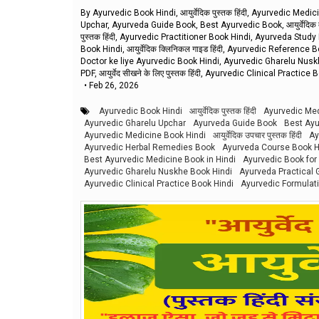
By Ayurvedic Book Hindi, आयुर्वेदिक पुस्तक हिंदी, Ayurvedic Me
Upchar, Ayurveda Guide Book, Best Ayurvedic Book, आयुर्वेदिक द
पुस्तक हिंदी, Ayurvedic Practitioner Book Hindi, Ayurveda Stud
Book Hindi, आयुर्वेदिक क्लिनिकल गाइड हिंदी, Ayurvedic Referenc
Doctor ke liye Ayurvedic Book Hindi, Ayurvedic Gharelu Nusk
PDF, आयुर्वेद सीखने के लिए पुस्तक हिंदी, Ayurvedic Clinical Prac
•
Feb 26, 2026
Ayurvedic Book Hindi
आयुर्वेदिक पुस्तक हिंदी
Ayurvedic Me
Ayurvedic Gharelu Upchar
Ayurveda Guide Book
Best Ayu
Ayurvedic Medicine Book Hindi
आयुर्वेदिक उपचार पुस्तक हिंदी
Ay
Ayurvedic Herbal Remedies Book
Ayurveda Course Book H
Best Ayurvedic Medicine Book in Hindi
Ayurvedic Book for
Ayurvedic Gharelu Nuskhe Book Hindi
Ayurveda Practical 
Ayurvedic Clinical Practice Book Hindi
Ayurvedic Formulat