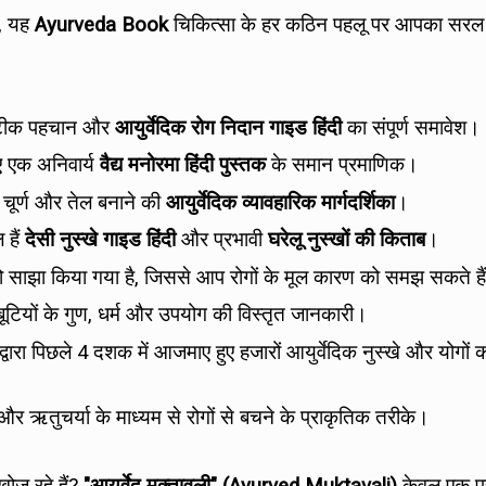
ी, यह
Ayurveda Book
चिकित्सा के हर कठिन पहलू पर आपका सरल
सटीक पहचान और
आयुर्वेदिक रोग निदान गाइड हिंदी
का संपूर्ण समावेश।
िए एक अनिवार्य
वैद्य मनोरमा हिंदी पुस्तक
के समान प्रमाणिक।
 चूर्ण और तेल बनाने की
आयुर्वेदिक व्यावहारिक मार्गदर्शिका
।
 हैं
देसी नुस्खे गाइड हिंदी
और प्रभावी
घरेलू नुस्खों की किताब
।
यों को साझा किया गया है, जिससे आप रोगों के मूल कारण को समझ सकते है
ूटियों के गुण, धर्म और उपयोग की विस्तृत जानकारी।
 द्वारा पिछले 4 दशक में आजमाए हुए हजारों आयुर्वेदिक नुस्खे और योगों 
 ऋतुचर्या के माध्यम से रोगों से बचने के प्राकृतिक तरीके।