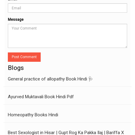
Message
Post Comment
Blogs
General practice of allopathy Book Hindi 🩺
Ayurved Muktavali Book Hindi Pdf
Homeopathy Books Hindi
Best Sexologist in Hisar | Gupt Rog Ka Pakka Ilaj | Bariffa X