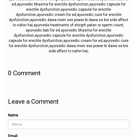
ed,ayurvedic bhasma for erectile dysfunction,ayurvedic capsule for
erectile dysfunction,ayurvedic capsule for erectile
dysfunction,ayurvedic cream for ed,ayurvedic cure for erectile
dysfunction,ayurvedic dawa mein sex power ki dawa se koi side effect
to nahin hai,ayurveda treatments of shirgrh patan or sperm count,
ayurvedic bati for ed,ayurvedic bhasma for erectile
dysfunction,ayurvedic capsule for erectile dysfunction,ayurvedic
capsule for erectile dysfunction,ayurvedic cream for ed,ayurvedic cure
for erectile dysfunction,ayurvedic dawa mein sex power ki dawa se koi
side effect to nahin hai,
0
Comment
Leave a Comment
Name
Email