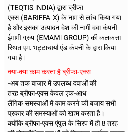
(TEQTIS INDIA) द्वारा ब्रीफा-
एक्स (BARIFFA-X) के नाम से लांच किया गया
है और इसका उत्पादन देश की नामी दवा कंपनी
ईमामी ग्रुप (EMAMI GROUP) की कलकत्ता
स्थित एम. भट्टाचार्या एंड कंपनी केे द्वारा किया
गया है।
क्या-क्या काम करता है ब्रीफा-एक्स
-अब तक बाजार में उपलब्ध दवाओं की
तरह ब्रीफा-एक्स केवल एक-आध
लैंगिक समस्याओं में काम करने की बजाय सभी
प्रकार की समस्याओं को खत्म करता है।
क्योंकि ब्रीफा-एक्स एंपुल के सिरप में ही 8 तरह