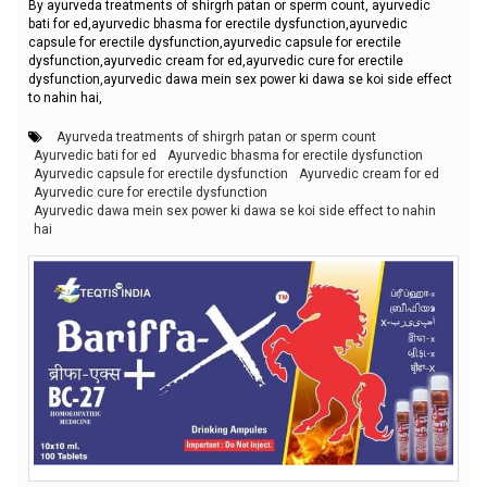
By ayurveda treatments of shirgrh patan or sperm count, ayurvedic
bati for ed,ayurvedic bhasma for erectile dysfunction,ayurvedic
capsule for erectile dysfunction,ayurvedic capsule for erectile
dysfunction,ayurvedic cream for ed,ayurvedic cure for erectile
dysfunction,ayurvedic dawa mein sex power ki dawa se koi side effect
to nahin hai,
Ayurveda treatments of shirgrh patan or sperm count
Ayurvedic bati for ed
Ayurvedic bhasma for erectile dysfunction
Ayurvedic capsule for erectile dysfunction
Ayurvedic cream for ed
Ayurvedic cure for erectile dysfunction
Ayurvedic dawa mein sex power ki dawa se koi side effect to nahin
hai