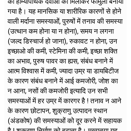
की होम्यापैथिक दवाओं को मिलाकर फार्मुला बनाया
गया है। यह मानसिक या शारीरिक कारणों से होने
वाली मर्दाना समस्याओं, पुरुषों में तनाव की समस्या
(उत्थान कम होना या न होना), समय न लगना
(जल्द डिस्चार्ज हो जाना), रुकावट न होना, उन
इच्छाओ की कमी, स्टेमिना की कमी, इच्छा शक्ति
का अभाव, पुरुष पावर का ह्यस, संबंध बनाने में
आत्म विश्वास में कमी, ज्यादा उम्र या डायबिटीज
के कारण संबंध बनाने में आई कमजोरी, जोश का
न आना, नसों की कमजोरी इत्यादि उन सभी
समस्याओं में हर उम्र में कारगर है ! तनाव न आने
के कारण छोटापन, शुक्राणु उत्पादन स्थान
(अंडकोष) की समस्याओं को दूर करने में सहायक
है ! शुक्राणु निर्माण को बढ़ाता है। मुख्यतया यह