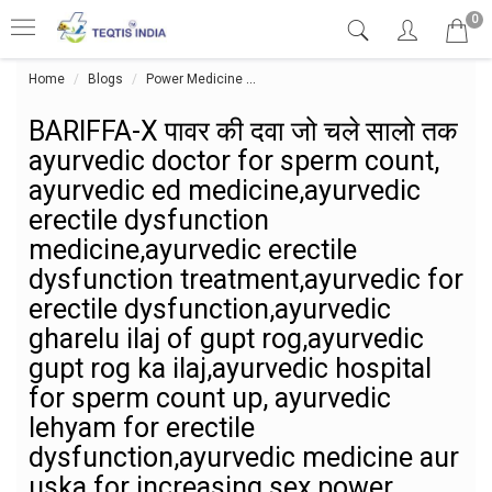
0
Home
Blogs
Power Medicine
BARIFFA-X पावर की दवा जो चले सालो तक 
BARIFFA-X पावर की दवा जो चले सालो तक
ayurvedic doctor for sperm count,
ayurvedic ed medicine,ayurvedic
erectile dysfunction
medicine,ayurvedic erectile
dysfunction treatment,ayurvedic for
erectile dysfunction,ayurvedic
gharelu ilaj of gupt rog,ayurvedic
gupt rog ka ilaj,ayurvedic hospital
for sperm count up, ayurvedic
lehyam for erectile
dysfunction,ayurvedic medicine aur
uska for increasing sex power,