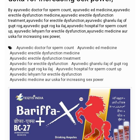
By ayurvedic doctor for sperm count, ayurvedic ed medicine,ayurvedic
erectile dysfunction medicine,ayurvedic erectile dysfunction
treatment,ayurvedic for erectile dysfunction,ayurvedic gharelu ilaj of
gupt rog,ayurvedic gupt rog ka ilaj,ayurvedic hospital for sperm count
up, ayurvedic lehyam for erectile dysfunction,ayurvedic medicine aur
uska for increasing sex power,
Ayurvedic doctor for sperm count
Ayurvedic ed medicine
Ayurvedic erectile dysfunction medicine
Ayurvedic erectile dysfunction treatment
Ayurvedic for erectile dysfunction
Ayurvedic gharelu ilaj of gupt rog
Ayurvedic gupt rog ka ilaj
Ayurvedic hospital for sperm count up
Ayurvedic lehyam for erectile dysfunction
Ayurvedic medicine aur uska for increasing sex power