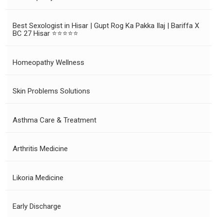
Best Sexologist in Hisar | Gupt Rog Ka Pakka Ilaj | Bariffa X
BC 27 Hisar ⭐⭐⭐⭐⭐
Homeopathy Wellness
Skin Problems Solutions
Asthma Care & Treatment
Arthritis Medicine
Likoria Medicine
Early Discharge