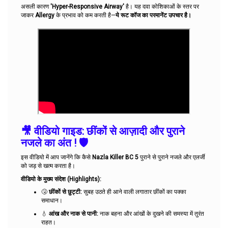
असली कारण
'Hyper-Responsive Airway'
है। यह दवा कोशिकाओं के स्तर पर
जाकर
Allergy
के प्रभाव को कम करती है—
ये रूट कॉज का परमानेंट उपचार है।
🎥 वीडियो गाइड: छींकों से आज़ादी और पुराने
नजले का अंत ! 🛡️
इस वीडियो में आप जानेंगे कि कैसे
Nazla Killer BC 5
पुराने से पुराने नजले और एलर्जी
को जड़ से खत्म करता है।
वीडियो के मुख्य संदेश (Highlights):
🤧
छींकों से छुट्टी:
सुबह उठते ही आने वाली लगातार छींकों का पक्का
समाधान।
💧
आंख और नाक से पानी:
नाक बहना और आंखों के दुखने की समस्या में तुरंत
राहत।