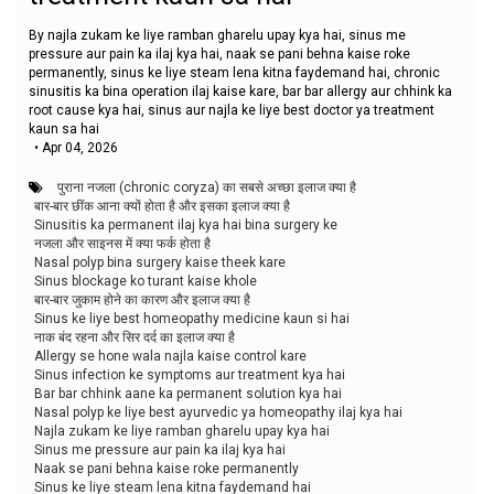
By najla zukam ke liye ramban gharelu upay kya hai, sinus me
pressure aur pain ka ilaj kya hai, naak se pani behna kaise roke
permanently, sinus ke liye steam lena kitna faydemand hai, chronic
sinusitis ka bina operation ilaj kaise kare, bar bar allergy aur chhink ka
root cause kya hai, sinus aur najla ke liye best doctor ya treatment
kaun sa hai
•
Apr 04, 2026
पुराना नजला (chronic coryza) का सबसे अच्छा इलाज क्या है
बार-बार छींक आना क्यों होता है और इसका इलाज क्या है
Sinusitis ka permanent ilaj kya hai bina surgery ke
नजला और साइनस में क्या फर्क होता है
Nasal polyp bina surgery kaise theek kare
Sinus blockage ko turant kaise khole
बार-बार जुकाम होने का कारण और इलाज क्या है
Sinus ke liye best homeopathy medicine kaun si hai
नाक बंद रहना और सिर दर्द का इलाज क्या है
Allergy se hone wala najla kaise control kare
Sinus infection ke symptoms aur treatment kya hai
Bar bar chhink aane ka permanent solution kya hai
Nasal polyp ke liye best ayurvedic ya homeopathy ilaj kya hai
Najla zukam ke liye ramban gharelu upay kya hai
Sinus me pressure aur pain ka ilaj kya hai
Naak se pani behna kaise roke permanently
Sinus ke liye steam lena kitna faydemand hai