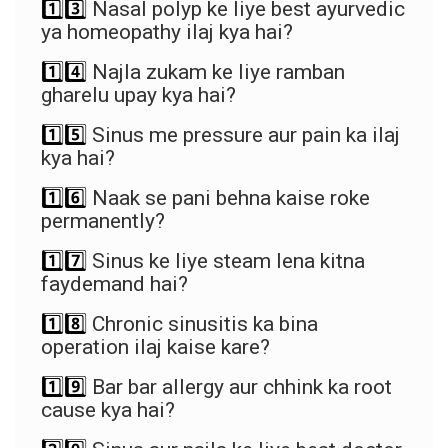
1️⃣3️⃣
Nasal polyp ke liye best ayurvedic
ya homeopathy ilaj kya hai?
1️⃣4️⃣
Najla zukam ke liye ramban
gharelu upay kya hai?
1️⃣5️⃣
Sinus me pressure aur pain ka ilaj
kya hai?
1️⃣6️⃣
Naak se pani behna kaise roke
permanently?
1️⃣7️⃣
Sinus ke liye steam lena kitna
faydemand hai?
1️⃣8️⃣
Chronic sinusitis ka bina
operation ilaj kaise kare?
1️⃣9️⃣
Bar bar allergy aur chhink ka root
cause kya hai?