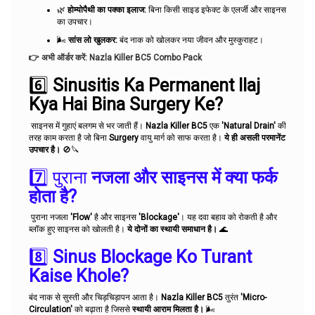
🌿
होम्योपैथी का पक्का इलाज:
बिना किसी साइड इफेक्ट के एलर्जी और साइनस
का उपचार।
🌬️
सांस लो खुलकर:
बंद नाक को खोलकर नया जीवन और मुस्कुराहट।
👉 अभी ऑर्डर करें: Nazla Killer BC5 Combo Pack
6️⃣
Sinusitis Ka Permanent Ilaj
Kya Hai Bina Surgery Ke?
साइनस में गुहाएं बलगम से भर जाती हैं।
Nazla Killer BC5
एक
'Natural Drain'
की
तरह काम करता है जो बिना
Surgery
वायु मार्ग को साफ करता है।
ये ही असली परमानेंट
उपचार है।
🚫🔪
7️⃣ पुराना
नजला और साइनस में क्या फर्क
होता है?
पुराना नजला
'Flow'
है और साइनस
'Blockage'
। यह दवा बहाव को रोकती है और
ब्लॉक हुए साइनस को खोलती है।
ये दोनों का स्थायी समाधान है।
🌊
8️⃣
Sinus Blockage Ko Turant
Kaise Khole?
बंद नाक से सुस्ती और चिड़चिड़ापन आता है।
Nazla Killer BC5
तुरंत
'Micro-
Circulation'
को बढ़ाता है जिससे
स्थायी आराम मिलता है।
🌬️