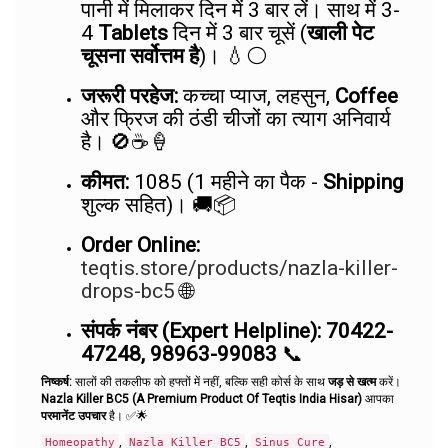
पानी में मिलाकर दिन में 3 बार लें। साथ में 3-
4
Tablets
दिन में 3 बार चूसें (
खाली पेट
चूसना सर्वोत्तम है
)। 💧⚪
जरूरी परहेज:
कच्चा प्याज, लहसुन,
Coffee
और फ्रिज की ठंडी चीजों का त्याग अनिवार्य
है। 🚫☕🍦
कीमत:
₹1085 (1 महीने का पैक -
Shipping
शुल्क सहित)। 🚚📦
Order Online:
teqtis.store/products/nazla-killer-
drops-bc5
🌐
संपर्क नंबर (Expert Helpline):
70422-
47248, 98963-99083
📞
निष्कर्ष:
सालों की तकलीफ को हफ्तों में नहीं, बल्कि सही कोर्स के साथ
जड़ से खत्म
करें।
Nazla Killer BC5 (A Premium Product Of Teqtis India Hisar)
आपका
परमानेंट उपचार
है। ✅🌟
,
,
,
Homeopathy
Nazla Killer BC5
Sinus Cure