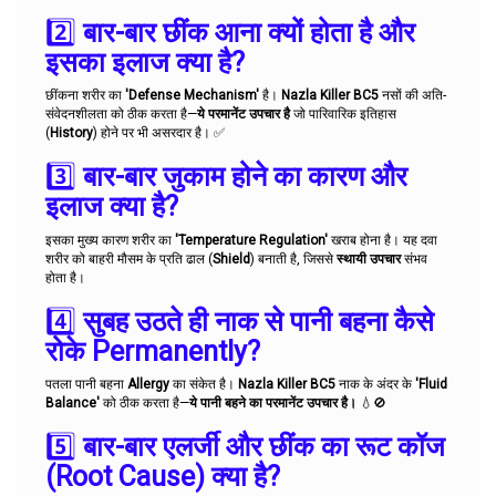
2️⃣
बार-बार छींक आना क्यों होता है और
इसका इलाज क्या है?
छींकना शरीर का
'Defense Mechanism'
है।
Nazla Killer BC5
नसों की अति-
संवेदनशीलता को ठीक करता है—
ये परमानेंट उपचार है
जो पारिवारिक इतिहास
(
History
) होने पर भी असरदार है। ✅
3️⃣
बार-बार जुकाम होने का कारण और
इलाज क्या है?
इसका मुख्य कारण शरीर का
'Temperature Regulation'
खराब होना है। यह दवा
शरीर को बाहरी मौसम के प्रति ढाल (
Shield
) बनाती है, जिससे
स्थायी उपचार
संभव
होता है।
4️⃣
सुबह उठते ही नाक से पानी बहना कैसे
रोके Permanently?
पतला पानी बहना
Allergy
का संकेत है।
Nazla Killer BC5
नाक के अंदर के
'Fluid
Balance'
को ठीक करता है—
ये पानी बहने का परमानेंट उपचार है।
💧🚫
5️⃣
बार-बार एलर्जी और छींक का रूट कॉज
(Root Cause) क्या है?