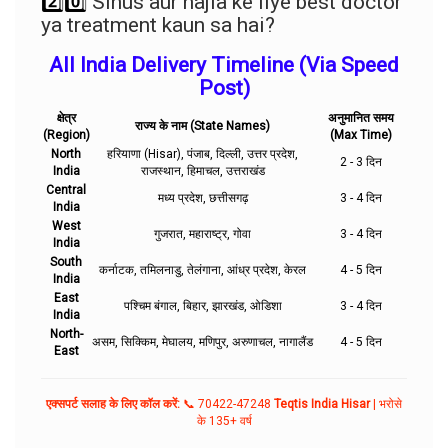
2️⃣0️⃣
Sinus aur najla ke liye best doctor
ya treatment kaun sa hai?
All India Delivery Timeline (Via Speed
Post)
क्षेत्र
अनुमानित समय
राज्य के नाम (State Names)
(Region)
(Max Time)
North
हरियाणा (Hisar), पंजाब, दिल्ली, उत्तर प्रदेश,
2 - 3 दिन
India
राजस्थान, हिमाचल, उत्तराखंड
Central
मध्य प्रदेश, छत्तीसगढ़
3 - 4 दिन
India
West
गुजरात, महाराष्ट्र, गोवा
3 - 4 दिन
India
South
कर्नाटक, तमिलनाडु, तेलंगाना, आंध्र प्रदेश, केरल
4 - 5 दिन
India
East
पश्चिम बंगाल, बिहार, झारखंड, ओडिशा
3 - 4 दिन
India
North-
असम, सिक्किम, मेघालय, मणिपुर, अरुणाचल, नागालैंड
4 - 5 दिन
East
एक्सपर्ट सलाह के लिए कॉल करें:
📞 70422-47248
Teqtis India Hisar
| भरोसे
के 135+ वर्ष