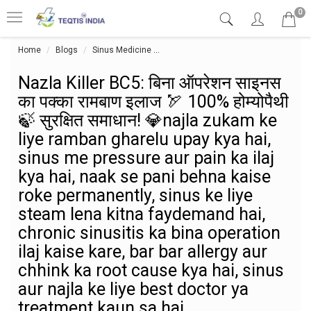
0
Home
Blogs
Sinus Medicine
Nazla Killer BC5: बिना ऑपरेशन साइनस का 
Nazla Killer BC5: बिना ऑपरेशन साइनस
का पक्का रामबाण इलाज 🏹 100% होम्योपैथी
🍃 सुरक्षित समाधान! 💎najla zukam ke
liye ramban gharelu upay kya hai,
sinus me pressure aur pain ka ilaj
kya hai, naak se pani behna kaise
roke permanently, sinus ke liye
steam lena kitna faydemand hai,
chronic sinusitis ka bina operation
ilaj kaise kare, bar bar allergy aur
chhink ka root cause kya hai, sinus
aur najla ke liye best doctor ya
treatment kaun sa hai