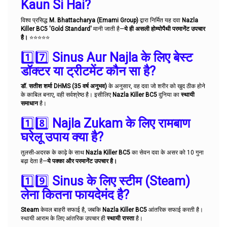
Kaun Si Hai?
विश्व प्रसिद्ध
M. Bhattacharya (Emami Group)
द्वारा निर्मित यह दवा
Nazla
Killer BC5
'Gold Standard'
मानी जाती है—
ये ही असली होम्योपैथी परमानेंट उपचार
है।
⭐⭐⭐⭐⭐
1️⃣7️⃣
Sinus Aur Najla के लिए बेस्ट
डॉक्टर या ट्रीटमेंट कौन सा है?
डॉ. सतीश शर्मा DHMS (35 वर्ष अनुभव)
के अनुसार, वह दवा जो शरीर को खुद ठीक होने
के काबिल बनाए, वही सर्वश्रेष्ठ है। इसीलिए
Nazla Killer BC5
दुनिया का
स्थायी
समाधान
है।
1️⃣8️⃣
Najla Zukam के लिए रामबाण
घरेलू उपाय क्या है?
तुलसी-अदरक के काढ़े के साथ
Nazla Killer BC5
का सेवन दवा के असर को 10 गुना
बढ़ा देता है—
ये पक्का और परमानेंट उपचार है।
1️⃣9️⃣
Sinus के लिए स्टीम (Steam)
लेना कितना फायदेमंद है?
Steam
केवल बाहरी सफाई है, जबकि
Nazla Killer BC5
आंतरिक सफाई करती है।
स्थायी आराम के लिए आंतरिक उपचार ही
स्थायी रास्ता
है।