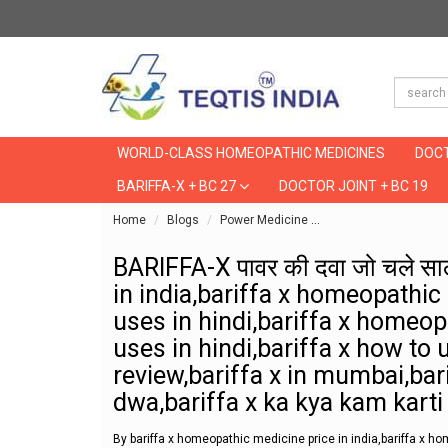
WORLD-CLASS HOMEOPATHIC MEDICINES
DOCT
BARIFFA-X + BC 27
DOCTOR JOINT + BC 19
Home
Blogs
Power Medicine
BARIFFA-X पावर की दवा 
BARIFFA-X पावर की दवा जो चले स
in india,bariffa x homeopathic
uses in hindi,bariffa x homeo
uses in hindi,bariffa x how to u
review,bariffa x in mumbai,bari
dwa,bariffa x ka kya kam karti 
By bariffa x homeopathic medicine price in india,bariffa x h