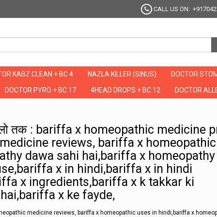
CALL US ON: +917042
OR KABZ CLEAN + BC 4
NAZLA KILLER (SINUS)
DOCTOR STOM
DOCTOR PYRO + BC 17
4HEAD DROPS + BC 12
DOCTOR ALLE
जो चले सालो तक : bariffa x homeopathic medicine price in india,bariffa x homeopathic
ालो तक : bariffa x homeopathic medicine p
 medicine reviews, bariffa x homeopathic
pathy dawa sahi hai,bariffa x homeopathy
se,bariffa x in hindi,bariffa x in hindi
ffa x ingredients,bariffa x k takkar ki
hai,bariffa x ke fayde,
omeopathic medicine reviews, bariffa x homeopathic uses in hindi,bariffa x homeo