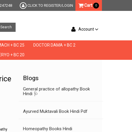
Cart
247248
CLICK TO REGISTER/LOGIN
0
Search
Account
ACH + BC 25
DOCTOR DAMA + BC 2
RYO + BC 20
 medicine reviews, bariffa x homeopathic uses in hindi,bariffa x homeopathy dawa sahi
rice
Blogs
General practice of allopathy Book
Hindi 🩺
Ayurved Muktavali Book Hindi Pdf
Homeopathy Books Hindi
pathy