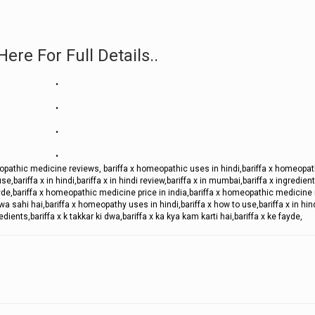
Here For Full Details..
.
.
.
.
eopathic medicine reviews, bariffa x homeopathic uses in hindi,bariffa x homeopa
e,bariffa x in hindi,bariffa x in hindi review,bariffa x in mumbai,bariffa x ingredient
 fayde,bariffa x homeopathic medicine price in india,bariffa x homeopathic medicine
 sahi hai,bariffa x homeopathy uses in hindi,bariffa x how to use,bariffa x in hind
edients,bariffa x k takkar ki dwa,bariffa x ka kya kam karti hai,bariffa x ke fayde,