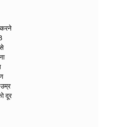
 करने
8
से
ना
ा
रण
 उम्र
ो दूर