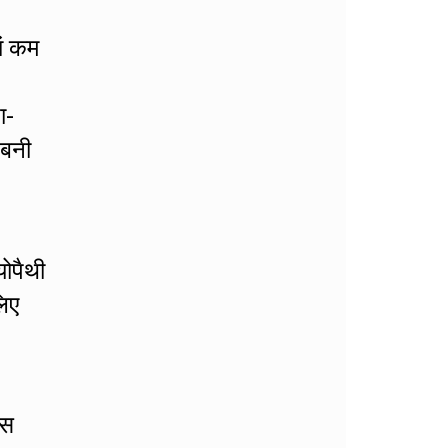
ां कम
ा-
 बनी
योपैथी
लिए
इस