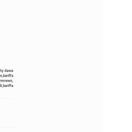
thy dawa
s,bariffa
 reviews,
i,bariffa