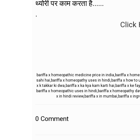
थ्योरी पर काम करता है......
.
Click 
bariffa x homeopathic medicine price in india,bariffa x hom
sahi hai,bariffa x homeopathy uses in hindi,bariffa x how to us
x k takkar ki dwa,bariffa x ka kya kam karti hai,bariffa x ke
bariffa x homeopathic uses in hindi,bariffa x homeopathy dawa
x in hindi review,bariffa x in mumbai,bariffa x ingr
0
Comment