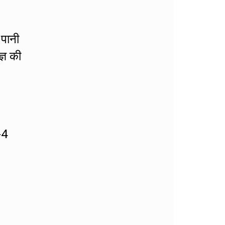
 पानी
्ञ की
-4