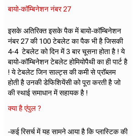
बायो-कॉम्बिनेशन नंबर 27
इसके अतिरिक्त इसके पैक में बायो-कॉम्बिनेशन
नंबर 27 की 100 टेबलेट का पैक भी है जिसकी
4-4 टेबलेट को दिन में 3 बार चूसना होता है ! ये
बायो-कॉम्बिनेशन टेबलेट होमियोपैथी का ही पार्ट है
! ये टेबलेट जिन साल्ट्स की कमी से प्रॉब्लम
होती है उनकी डेफिशियेंसी को पूरा करती है जो
की स्थाई समाधान में सहायक है !
क्या है एंपुल ?
-कई रिसर्च में यह सामने आया है कि प्लास्टिक की