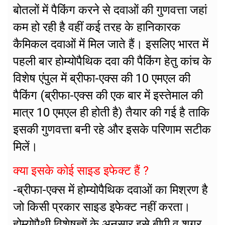
बोतलों में पैकिंग करने से दवाओं की गुणवत्ता जहां
कम हो रही है वहीं कई तरह के हानिकारक
कैमिकल दवाओं में मिल जाते हैं। इसलिए भारत में
पहली बार होम्योपैथिक दवा की पैकिंग हेतु कांच के
विशेष एंपुल में ब्रीफा-एक्स की 10 एमएल की
पैकिंग (ब्रीफा-एक्स की एक बार में इस्तेमाल की
मात्र 10 एमएल ही होती है) तैयार की गई है ताकि
इसकी गुणवत्ता बनी रहे और इसके परिणाम सटीक
मिलें।
क्या इसके कोई साइड इफेक्ट हैं ?
-ब्रीफा-एक्स में होम्योपैथिक दवाओं का मिश्रण है
जो किसी प्रकार साइड इफेक्ट नहीं करता।
होम्योपैथी विशेषज्ञों के अनुसार इसे बीपी व शुगर