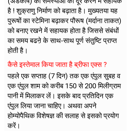
(अंडकोष) की समस्याओं को दूर करने में सहायक
है ! शुक्राणु निर्माण को बढ़ाता है। मुख्यतया यह
पुरूषों का स्टेमिना बढ़ाकर पौरूष (मर्दाना ताकत)
को बनाए रखने में सहायक होता है जिससे संबंधों
का समय बढऩे के साथ-साथ पूर्ण संतुष्टि प्राप्त
होती है।
कैसे इस्तेमाल किया जाता है ब्रीफा एक्स ?
पहले एक सप्ताह (7 दिन) तक एक एंपुल सुबह व
एक एंपुल शाम को करीब 150 से 200 मिलीग्राम
पानी में मिलाकर लें। इसके बाद प्रतिदिन एक
एंपुल लिया जाना चाहिए। अथवा अपने
होम्योपैथिक विशेषज्ञ की सलाह से इसको प्रयोग
करें।