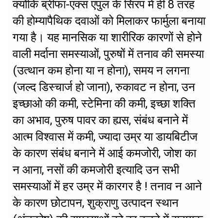
क्योंकि ब्रीफा-एक्स एंपुल के सिरप में ही 8 तरह
की होम्यापैथिक दवाओं को मिलाकर फार्मुला बनाया
गया है। यह मानसिक या शारीरिक कारणों से होने
वाली मर्दाना समस्याओं, पुरुषों में तनाव की समस्या
(उत्थान कम होना या न होना), समय न लगना
(जल्द डिस्चार्ज हो जाना), रुकावट न होना, उन
इच्छाओ की कमी, स्टेमिना की कमी, इच्छा शक्ति
का अभाव, पुरुष पावर का ह्यस, संबंध बनाने में
आत्म विश्वास में कमी, ज्यादा उम्र या डायबिटीज
के कारण संबंध बनाने में आई कमजोरी, जोश का
न आना, नसों की कमजोरी इत्यादि उन सभी
समस्याओं में हर उम्र में कारगर है ! तनाव न आने
के कारण छोटापन, शुक्राणु उत्पादन स्थान