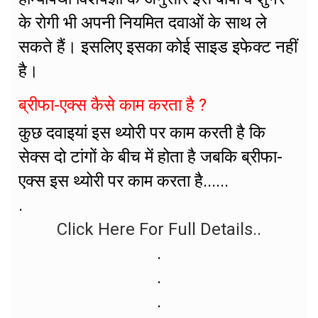
के रोगी भी अपनी नियमित दवाओं के साथ ले
सकते हैं। इसलिए इसका कोई साइड इफेक्ट नहीं
है।
ब्रीफा-एक्स कैसे काम करता है ?
कुछ दवाइयां इस थ्योरी पर काम करती है कि
सेक्स दो टांगों के बीच में होता है जबकि ब्रीफा-
एक्स इस थ्योरी पर काम करता है......
.
Click Here For Full Details..
.
.
.