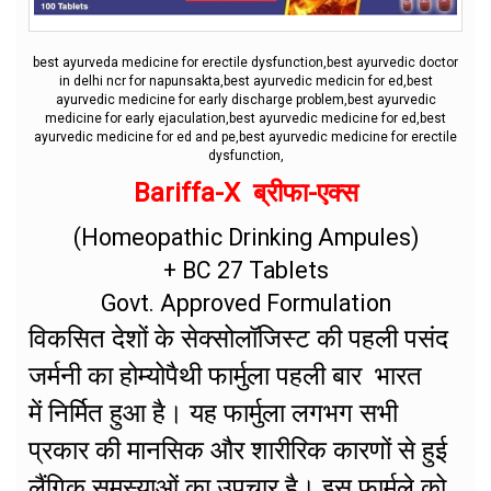
best ayurveda medicine for erectile dysfunction,best ayurvedic doctor
in delhi ncr for napunsakta,best ayurvedic medicin for ed,best
ayurvedic medicine for early discharge problem,best ayurvedic
medicine for early ejaculation,best ayurvedic medicine for ed,best
ayurvedic medicine for ed and pe,best ayurvedic medicine for erectile
dysfunction,
Bariffa-X ब्रीफा-एक्स
(Homeopathic Drinking Ampules)
+ BC 27 Tablets
Govt. Approved Formulation
विकसित देशों के सेक्सोलॉजिस्ट की पहली पसंद
जर्मनी का होम्योपैथी फार्मुला पहली बार भारत
में निर्मित हुआ है। यह फार्मुला लगभग सभी
प्रकार की मानसिक और शारीरिक कारणों से हुई
लैंगिक समस्याओं का उपचार है। इस फार्मुले को