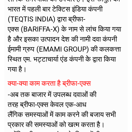
भारत में पहली बार टेक्टिस इंडिया कंपनी
(TEQTIS INDIA) द्वारा ब्रीफा-
एक्स (BARIFFA-X) के नाम से लांच किया गया
है और इसका उत्पादन देश की नामी दवा कंपनी
ईमामी ग्रुप (EMAMI GROUP) की कलकत्ता
स्थित एम. भट्टाचार्या एंड कंपनी केे द्वारा किया
गया है।
क्या-क्या काम करता है ब्रीफा-एक्स
-अब तक बाजार में उपलब्ध दवाओं की
तरह ब्रीफा-एक्स केवल एक-आध
लैंगिक समस्याओं में काम करने की बजाय सभी
प्रकार की समस्याओं को खत्म करता है।