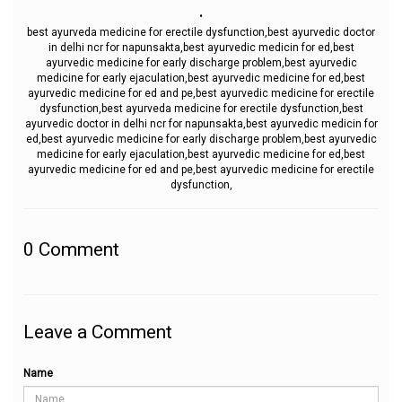
.
best ayurveda medicine for erectile dysfunction,best ayurvedic doctor
in delhi ncr for napunsakta,best ayurvedic medicin for ed,best
ayurvedic medicine for early discharge problem,best ayurvedic
medicine for early ejaculation,best ayurvedic medicine for ed,best
ayurvedic medicine for ed and pe,best ayurvedic medicine for erectile
dysfunction,best ayurveda medicine for erectile dysfunction,best
ayurvedic doctor in delhi ncr for napunsakta,best ayurvedic medicin for
ed,best ayurvedic medicine for early discharge problem,best ayurvedic
medicine for early ejaculation,best ayurvedic medicine for ed,best
ayurvedic medicine for ed and pe,best ayurvedic medicine for erectile
dysfunction,
0
Comment
Leave a Comment
Name