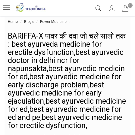
0
Home
Blogs
Power Medicine
BARIFFA-X पावर की दवा जो चले सालो तक 
BARIFFA-X पावर की दवा जो चले सालो तक
: best ayurveda medicine for
erectile dysfunction,best ayurvedic
doctor in delhi ncr for
napunsakta,best ayurvedic medicin
for ed,best ayurvedic medicine for
early discharge problem,best
ayurvedic medicine for early
ejaculation,best ayurvedic medicine
for ed,best ayurvedic medicine for
ed and pe,best ayurvedic medicine
for erectile dysfunction,