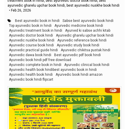
treatment book in hindi, best ayurvedic doctor book hindi, best
ayurvedic gharelu upchar book hindi, best ayurvedic nuskhe book hindi
•
Feb 26, 2026
Best ayurvedic book in hindi
Sabse best ayurvedic book hindi
Top ayurvedic book in hindi
Ayurvedic medicine book hindi
Ayurvedic treatment book in hindi
Ayurved ki sabse achhi kitab
Ayurvedic doctor book hindi
Ayurvedic gharelu upchar book hindi
Ayurvedic nuskhe book hindi
Ayurvedic reference book hindi
Ayurvedic course book hindi
Ayurvedic study book hindi
Ayurvedic practical guide hindi
Ayurvedic chikitsa pustak hindi
Ayurvedic dawa book hindi
Best ayurvedic pdf book hindi
Ayurvedic book hindi pdf free download
Ayurvedic complete book in hindi
Ayurvedic clinical book hindi
Ayurvedic health book hindibest ayurvedic book in hindi
Ayurvedic health book hindi
Ayurvedic book hindi amazon
Ayurvedic book hindi flipcart