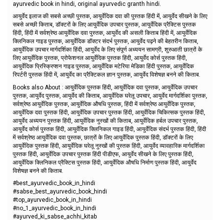
ayurvedic book in hindi, original ayurvedic granth hindi.
आयुर्वेद इलाज की सबसे अच्छी पुस्तक, आयुर्वेदिक दवा की पुस्तक हिंदी में, आयुर्वेद सीखने के लिए
सबसे अच्छी किताब, डॉक्टरों के लिए आयुर्वेदिक उपचार पुस्तक, आयुर्वेदिक प्रैक्टिस पुस्तक
हिंदी, हिंदी में सर्वश्रेष्ठ आयुर्वेदिक दवा पुस्तक, आयुर्वेद की असली किताब हिंदी में, आयुर्वेदिक
क्लिनिकल गाइड पुस्तक, आयुर्वेदिक डॉक्टर संदर्भ पुस्तक, आयुर्वेद पढ़ने की बेहतरीन किताब,
आयुर्वेदिक उपचार मार्गदर्शिका हिंदी, आयुर्वेद के लिए संपूर्ण अध्ययन सामग्री, शुरुआती छात्रों के
लिए आयुर्वेदिक पुस्तक, प्रोफेशनल आयुर्वेदिक पुस्तक हिंदी, आयुर्वेद कोर्स पुस्तक हिंदी,
आयुर्वेदिक प्रिस्क्रिप्शन गाइड पुस्तक, आयुर्वेदिक मटेरिया मेडिका हिंदी पुस्तक, आयुर्वेदिक
रिपर्टरी पुस्तक हिंदी में, आयुर्वेद का प्रैक्टिकल ज्ञान पुस्तक, आयुर्वेद विशेषज्ञ बनने की किताब.
Books also About : आयुर्वेदिक पुस्तक हिंदी, आयुर्वेदिक दवा पुस्तक, आयुर्वेदिक उपचार
पुस्तक, आयुर्वेद पुस्तक, आयुर्वेद की किताब, आयुर्वेदिक घरेलू उपचार, आयुर्वेद मार्गदर्शिका पुस्तक,
सर्वश्रेष्ठ आयुर्वेदिक पुस्तक, आयुर्वेदिक औषधि पुस्तक, हिंदी में सर्वश्रेष्ठ आयुर्वेदिक पुस्तक,
आयुर्वेदिक दवा पुस्तक हिंदी, आयुर्वेदिक उपचार पुस्तक हिंदी, आयुर्वेदिक चिकित्सक पुस्तक हिंदी,
आयुर्वेद अध्ययन पुस्तक हिंदी, आयुर्वेदिक नुस्खों की किताब, आयुर्वेदिक हर्बल उपचार पुस्तक,
आयुर्वेद कोर्स पुस्तक हिंदी, आयुर्वेदिक क्लिनिकल गाइड हिंदी, आयुर्वेदिक संदर्भ पुस्तक हिंदी, हिंदी
में सर्वश्रेष्ठ आयुर्वेदिक दवा पुस्तक, छात्रों के लिए आयुर्वेदिक पुस्तक हिंदी, डॉक्टरों के लिए
आयुर्वेदिक पुस्तक हिंदी, आयुर्वेदिक घरेलू नुस्खों की पुस्तक हिंदी, आयुर्वेद व्यावहारिक मार्गदर्शिका
पुस्तक हिंदी, आयुर्वेदिक उपचार पुस्तक हिंदी पीडीएफ, आयुर्वेद सीखने के लिए पुस्तक हिंदी,
आयुर्वेदिक क्लिनिकल प्रैक्टिस पुस्तक हिंदी, आयुर्वेदिक औषधि निर्माण पुस्तक हिंदी, आयुर्वेद
विशेषज्ञ बनने की किताब.
#best_ayurvedic_book_in_hindi
#sabse_best_ayurvedic_book_hindi
#top_ayurvedic_book_in_hindi
#no_1_ayurvedic_book_in_hindi
#ayurved_ki_sabse_achhi_kitab