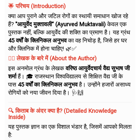
🌟 परिचय (Introduction)
क्या आप पुराने और जटिल रोगों का स्थायी समाधान खोज रहे
हैं?
"आयुर्वेद मुक्तावली" (Ayurved Muktavali)
केवल एक
पुस्तक नहीं, बल्कि आयुर्वेद की शक्ति का प्रमाण है। यह ग्रंथ
45 वर्षों के क्लिनिकल अनुभव
का वह निचोड़ है, जिसे हर घर
और क्लिनिक में होना चाहिए! 🌿✅
👨‍⚕️ लेखक के बारे में (About the Author)
इस अनमोल ग्रंथ के लेखक
वरिष्ठ आयुर्वेदचार्य वैद्य सुभाष जी
शर्मा
हैं। 🎓 राजस्थान विश्वविद्यालय से शिक्षित वैद्य जी के
पास
45 वर्षों का क्लिनिकल अनुभव
है। उन्होंने हजारों असाध्य
रोगियों को नया जीवन दिया है। 🩺🙌
🔍 किताब के अंदर क्या है? (Detailed Knowledge
Inside)
यह पुस्तक ज्ञान का एक विशाल भंडार है, जिसमें आपको मिलता
है: