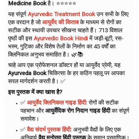
Medicine Book
है। ⭐⭐⭐⭐⭐
यह संपूर्ण
Ayurvedic Treatment Book
उन सभी के लिए
एक वरदान है जो
आयुर्वेद की किताब
के माध्यम से रोगों का
सटीक और स्थायी उपचार सीखना चाहते हैं। 713 विशाल
पृष्ठों की इस
Ayurvedic Book Hindi
में जड़ी-बूटी, रस-
भस्म, गुटिका और विशेष तेलों के निर्माण का 45 वर्षों का
क्लिनिकल अनुभव समाहित है। 🌿📚
चाहे आप एक प्रोफेशनल डॉक्टर हों या आयुर्वेद प्रेमी, यह
Ayurveda Book
चिकित्सा के हर कठिन पहलू पर आपका
सरल मार्गदर्शन करती है। ✅
इस पुस्तक में क्या खास है?
✅
आयुर्वेद क्लिनिकल गाइड हिंदी:
रोगों की सटीक
पहचान और
आयुर्वेदिक रोग निदान गाइड हिंदी
का संपूर्ण
समावेश।
✅
वैद्य संदर्भ पुस्तक हिंदी:
अनुभवी वैद्यों के लिए एक
अनिवार्य
वैद्य मनोरमा हिंदी पुस्तक
के समान प्रमाणिक।