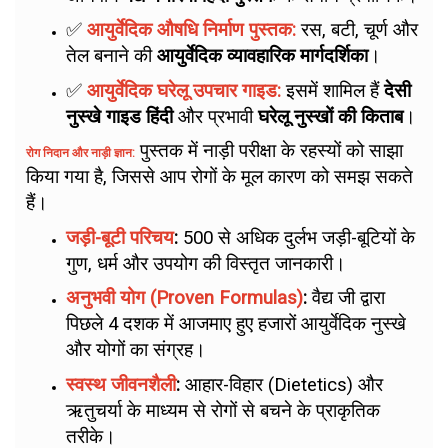
✅
आयुर्वेदिक औषधि निर्माण पुस्तक:
रस, बटी, चूर्ण और
तेल बनाने की
आयुर्वेदिक व्यावहारिक मार्गदर्शिका
।
✅
आयुर्वेदिक घरेलू उपचार गाइड:
इसमें शामिल हैं
देसी
नुस्खे गाइड हिंदी
और प्रभावी
घरेलू नुस्खों की किताब
।
पुस्तक में नाड़ी परीक्षा के रहस्यों को साझा
रोग निदान और नाड़ी ज्ञान:
किया गया है, जिससे आप रोगों के मूल कारण को समझ सकते
हैं।
जड़ी-बूटी परिचय
:
500 से अधिक दुर्लभ जड़ी-बूटियों के
गुण, धर्म और उपयोग की विस्तृत जानकारी।
अनुभवी योग (Proven Formulas)
:
वैद्य जी द्वारा
पिछले 4 दशक में आजमाए हुए हजारों आयुर्वेदिक नुस्खे
और योगों का संग्रह।
स्वस्थ जीवनशैली
:
आहार-विहार (Dietetics) और
ऋतुचर्या के माध्यम से रोगों से बचने के प्राकृतिक
तरीके।