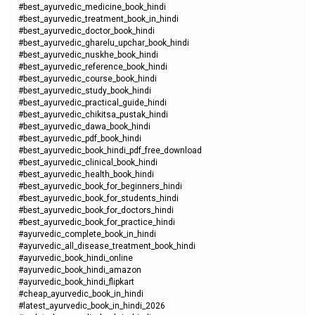
#best_ayurvedic_medicine_book_hindi
#best_ayurvedic_treatment_book_in_hindi
#best_ayurvedic_doctor_book_hindi
#best_ayurvedic_gharelu_upchar_book_hindi
#best_ayurvedic_nuskhe_book_hindi
#best_ayurvedic_reference_book_hindi
#best_ayurvedic_course_book_hindi
#best_ayurvedic_study_book_hindi
#best_ayurvedic_practical_guide_hindi
#best_ayurvedic_chikitsa_pustak_hindi
#best_ayurvedic_dawa_book_hindi
#best_ayurvedic_pdf_book_hindi
#best_ayurvedic_book_hindi_pdf_free_download
#best_ayurvedic_clinical_book_hindi
#best_ayurvedic_health_book_hindi
#best_ayurvedic_book_for_beginners_hindi
#best_ayurvedic_book_for_students_hindi
#best_ayurvedic_book_for_doctors_hindi
#best_ayurvedic_book_for_practice_hindi
#ayurvedic_complete_book_in_hindi
#ayurvedic_all_disease_treatment_book_hindi
#ayurvedic_book_hindi_online
#ayurvedic_book_hindi_amazon
#ayurvedic_book_hindi_flipkart
#cheap_ayurvedic_book_in_hindi
#latest_ayurvedic_book_in_hindi_2026