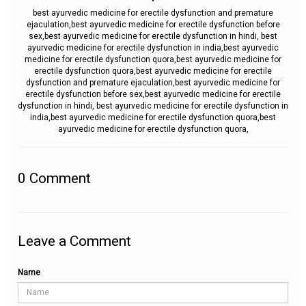
best ayurvedic medicine for erectile dysfunction and premature
ejaculation,best ayurvedic medicine for erectile dysfunction before
sex,best ayurvedic medicine for erectile dysfunction in hindi, best
ayurvedic medicine for erectile dysfunction in india,best ayurvedic
medicine for erectile dysfunction quora,best ayurvedic medicine for
erectile dysfunction quora,best ayurvedic medicine for erectile
dysfunction and premature ejaculation,best ayurvedic medicine for
erectile dysfunction before sex,best ayurvedic medicine for erectile
dysfunction in hindi, best ayurvedic medicine for erectile dysfunction in
india,best ayurvedic medicine for erectile dysfunction quora,best
ayurvedic medicine for erectile dysfunction quora,
0
Comment
Leave a Comment
Name