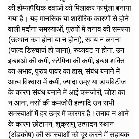
की होम्यापैथिक दवाओं को मिलाकर फार्मुला बनाया
गया है। यह मानसिक या शारीरिक कारणों से होने
वाली मर्दाना समस्याओं, पुरुषों में तनाव की समस्या
(उत्थान कम होना या न होना), समय न लगना
(जल्द डिस्चार्ज हो जाना), रुकावट न होना, उन
इच्छाओ की कमी, स्टेमिना की कमी, इच्छा शक्ति
का अभाव, पुरुष पावर का ह्यस, संबंध बनाने में
आत्म विश्वास में कमी, ज्यादा उम्र या डायबिटीज
के कारण संबंध बनाने में आई कमजोरी, जोश का
न आना, नसों की कमजोरी इत्यादि उन सभी
समस्याओं में हर उम्र में कारगर है ! तनाव न आने
के कारण छोटापन, शुक्राणु उत्पादन स्थान
(अंडकोष) की समस्याओं को दूर करने में सहायक