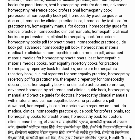
books for practitioners, best homeopathy texts for doctors, advanced
homeopathy reference book, professional homeopathy book,
professional homeopathy book pdf, homeopathy practice guide for
doctors, homeopathy clinical practice book, homeopathy textbook for
practitioners, homeopathy manual for doctors, homeopathy guide for
clinical practice, homeopathic clinical manuals, homeopathic clinical
books for professionals, clinical homeopathy book for doctors,
homeopathy books pdf for practitioners, homeopathic practice guide
book pdf, advanced homeopathy pdf book, homeopathic materia
medica for clinicians, homeopathic materia medica pdf, advanced
materia medica for homeopathy practitioners, best homeopathic
materia medica books, homeopathy repertory books for practice,
homeopathy repertory book for doctors, complete homeopathic
repertory book, clinical repertory for homeopathy practice, homeopathy
repertory pdf for practitioners, therapeutic repertory for homeopathy
doctors, best homeopathy books for clinical practice and reference,
advanced homeopathy reference and clinical guide book, homeopathy
manual and practice guide for doctors, homeopathy clinical manuals
with materia medica, homeopathic books for practitioners pdf
download, homeopathy books for doctors with repertory and materia
medica, clinical homeopathy practice guide book for professionals, top
homeopathy books for practitioners, homeopathy book for doctors
clinical case taking, डॉ राजपाल लांबा होम्योपैथी पुस्तक, होम्योपैथी पुस्तक डॉ राजपाल
लांबा, होम्योपैथी प्रैक्टिस गाइड हिंदी, बेस्ट होम्योपैथी बुक हिंदी, होम्योपैथी किताब प्रैक्टिशनर्स के
लिए, होम्योपैथी मटीरिया मेडिका पुस्तक हिंदी, होम्योपैथी रेपर्टरी बुक हिंदी, होम्योपैथी क्लिनिकल
मैनुअल हिंदी, होम्योपैथी बुक pdf हिंदी, हेल्थ टुडे पब्लिकेशन होम्योपैथी पुस्तक, Health Today