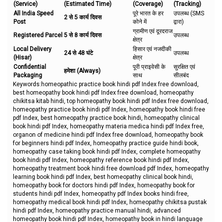
(Service)
(Estimated Time)
(Coverage)
(Tracking)
All India Speed
पूरे भारत के हर
उपलब्ध (SMS
2 से 5 कार्य दिवस
Post
कोने में
द्वारा)
ग्रामीण एवं दूरदराज
Registered Parcel
5 से 8 कार्य दिवस
उपलब्ध
क्षेत्र
Local Delivery
हिसार एवं नजदीकी
24 से 48 घंटे
उपलब्ध
(Hisar)
क्षेत्र
Confidential
पूरी प्राइवेसी के
सुरक्षित एवं
हमेशा (Always)
Packaging
साथ
सीलबंद
Keywords:homeopathic practice book hindi pdf Index free download,
best homeopathy book hindi pdf Index free download, homeopathy
chikitsa kitab hindi, top homeopathy book hindi pdf Index free download,
homeopathy practice book hindi pdf Index, homeopathy book hindi free
pdf Index, best homeopathy practice book hindi, homeopathy clinical
book hindi pdf Index, homeopathy materia medica hindi pdf Index free,
organon of medicine hindi pdf Index free download, homeopathy book
for beginners hindi pdf Index, homeopathy practice guide hindi book,
homeopathy case taking book hindi pdf Index, complete homeopathy
book hindi pdf Index, homeopathy reference book hindi pdf Index,
homeopathy treatment book hindi free download pdf Index, homeopathy
learning book hindi pdf Index, best homeopathy clinical book hindi,
homeopathy book for doctors hindi pdf Index, homeopathy book for
students hindi pdf Index, homeopathy pdf Index books hindi free,
homeopathy medical book hindi pdf Index, homeopathy chikitsa pustak
hindi pdf Index, homeopathy practice manual hindi, advanced
homeopathy book hindi pdf Index, homeopathy book in hindi language