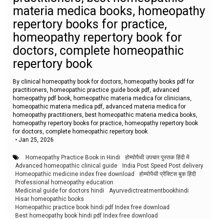
materia medica books, homeopathy
repertory books for practice,
homeopathy repertory book for
doctors, complete homeopathic
repertory book
By clinical homeopathy book for doctors, homeopathy books pdf for
practitioners, homeopathic practice guide book pdf, advanced
homeopathy pdf book, homeopathic materia medica for clinicians,
homeopathic materia medica pdf, advanced materia medica for
homeopathy practitioners, best homeopathic materia medica books,
homeopathy repertory books for practice, homeopathy repertory book
for doctors, complete homeopathic repertory book
•
Jan 25, 2026
Homeopathy Practice Book in Hindi
होम्योपैथी उपचार पुस्तक हिंदी में
Advanced homeopathic clinical guide
India Post Speed Post delivery
Homeopathic medicine index free download
होम्योपैथी प्रैक्टिस बुक हिंदी
Professional homeopathy education
Medicinal guide for doctors hindi
Ayurvedictreatmentbookhindi
Hisar homeopathic books
Homeopathic practice book hindi pdf Index free download
Best homeopathy book hindi pdf Index free download