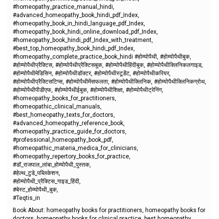
#homeopathy_practice_manual_hindi,
#advanced_homeopathy_book_hindi_pdf_Index,
#homeopathy_book_in_hindi_language_pdf_Index,
#homeopathy_book_hindi_online_download_pdf_Index,
#homeopathy_book_hindi_pdf_Index_with_treatment,
#best_top_homeopathy_book_hindi_pdf_Index,
#homeopathy_complete_practice_book_hindi #होम्योपैथी, #होम्योपैथीबुक,
#होम्योपैथीप्रैक्टिस, #होम्योपैथीप्रैक्टिसबुक, #होम्योपैथीहिंदीबुक, #होम्योपैथीक्लिनिकलगाइड,
#होम्योपैथीमेडिसिन, #होम्योपैथीडॉक्टर, #होम्योपैथीस्टूडेंट, #होम्योपैथीकरियर,
#होम्योपैथीप्रैक्टिसटिप्स, #होम्योपैथीमेंसफलता, #होम्योपैथीक्लिनिक, #होम्योपैथीक्लिनिकग्रोथ,
#होम्योपैथीपीडीएफ, #होम्योपैथीईबुक, #होम्योपैथीशिक्षा, #होम्योपैथीट्रेनिंग,
#homeopathy_books_for_practitioners,
#homeopathic_clinical_manuals,
#best_homeopathy_texts_for_doctors,
#advanced_homeopathy_reference_book,
#homeopathy_practice_guide_for_doctors,
#professional_homeopathy_book_pdf,
#homeopathic_materia_medica_for_clinicians,
#homeopathy_repertory_books_for_practice,
#डॉ_राजपाल_लांबा_होम्योपैथी_पुस्तक,
#हेल्थ_टुडे_पब्लिकेशन,
#होम्योपैथी_प्रैक्टिस_गाइड_हिंदी,
#बेस्ट_होम्योपैथी_बुक,
#Teqtis_in
Book About: homeopathy books for practitioners, homeopathy books for
doctors, homeopathy books for clinical practice, best homeopathy