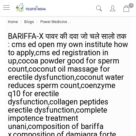
0
Home
Blogs
Power Medicine
BARIFFA-X पावर की दवा जो चले सालो तक
BARIFFA-X पावर की दवा जो चले सालो तक
: cms ed open my own institute how
to apply,cms ed registration in
up,cocoa powder good for sperm
count,coconut oil massage for
erectile dysfunction,coconut water
reduces sperm count,coenzyme
q10 for erectile
dysfunction,collagen peptides
erectile dysfunction,complete
impotence treatment
unani,composition of bariffa
x,composition of damiagra forte,