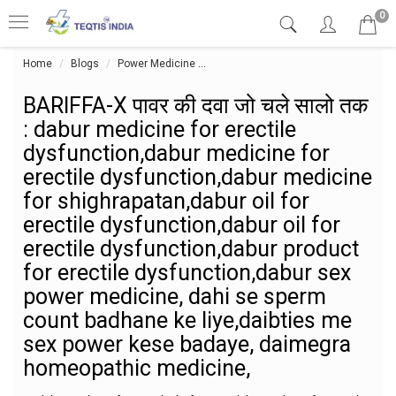
0
Home
Blogs
Power Medicine
BARIFFA-X पावर की दवा जो चले सालो तक 
BARIFFA-X पावर की दवा जो चले सालो तक
: dabur medicine for erectile
dysfunction,dabur medicine for
erectile dysfunction,dabur medicine
for shighrapatan,dabur oil for
erectile dysfunction,dabur oil for
erectile dysfunction,dabur product
for erectile dysfunction,dabur sex
power medicine, dahi se sperm
count badhane ke liye,daibties me
sex power kese badaye, daimegra
homeopathic medicine,