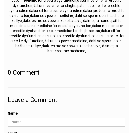
dabur medicine for erectile dysfunction,dabur medicine for erectile
dysfunction,dabur medicine for shighrapatan,dabur oil for erectile
dysfunction,dabur oil for erectile dysfunction,dabur product for erectile
dysfunction,dabur sex power medicine, dahi se sperm count badhane
ke liye,daibties me sex power kese badaye, daimegra homeopathic
medicine,dabur medicine for erectile dysfunction,dabur medicine for
erectile dysfunction,dabur medicine for shighrapatan,dabur oil for
erectile dysfunction,dabur oil for erectile dysfunction,dabur product for
erectile dysfunction,dabur sex power medicine, dahi se sperm count
badhane ke liye,daibties me sex power kese badaye, daimegra
homeopathic medicine,
0
Comment
Leave a Comment
Name