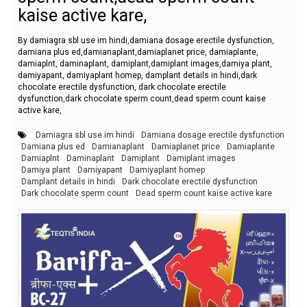
kaise active kare,
By damiagra sbl use im hindi,damiana dosage erectile dysfunction,
damiana plus ed,damianaplant,damiaplanet price, damiaplante,
damiaplnt, daminaplant, damiplant,damiplant images,damiya plant,
damiyapant, damiyaplant homep, damplant details in hindi,dark
chocolate erectile dysfunction, dark chocolate erectile
dysfunction,dark chocolate sperm count,dead sperm count kaise
active kare,
Damiagra sbl use im hindi
Damiana dosage erectile dysfunction
Damiana plus ed
Damianaplant
Damiaplanet price
Damiaplante
Damiaplnt
Daminaplant
Damiplant
Damiplant images
Damiya plant
Damiyapant
Damiyaplant homep
Damplant details in hindi
Dark chocolate erectile dysfunction
Dark chocolate sperm count
Dead sperm count kaise active kare