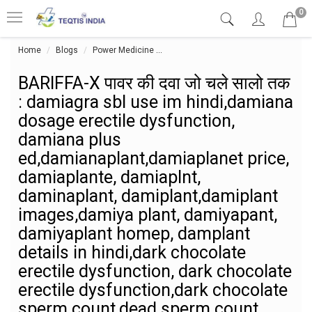
0
Home
Blogs
Power Medicine
BARIFFA-X पावर की दवा जो चले सालो तक
BARIFFA-X पावर की दवा जो चले सालो तक
: damiagra sbl use im hindi,damiana
dosage erectile dysfunction,
damiana plus
ed,damianaplant,damiaplanet price,
damiaplante, damiaplnt,
daminaplant, damiplant,damiplant
images,damiya plant, damiyapant,
damiyaplant homep, damplant
details in hindi,dark chocolate
erectile dysfunction, dark chocolate
erectile dysfunction,dark chocolate
sperm count,dead sperm count