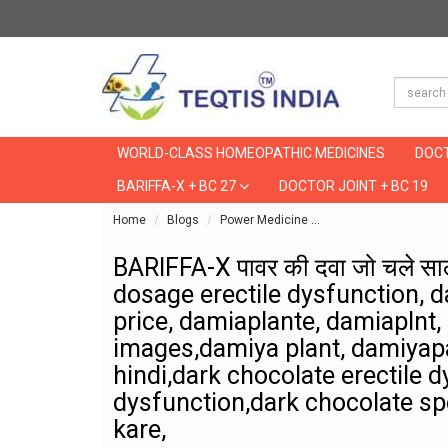
WORLD-CLASS HOMEOPATHIC MEDICINES
DOCT
BARIFFA-X + BC 27
DOCTOR JOINT + BC 19
Home
Blogs
Power Medicine
BARIFFA-X पावर की दवा
BARIFFA-X पावर की दवा जो चले स
dosage erectile dysfunction, 
price, damiaplante, damiaplnt
images,damiya plant, damiyapa
hindi,dark chocolate erectile d
dysfunction,dark chocolate s
kare,