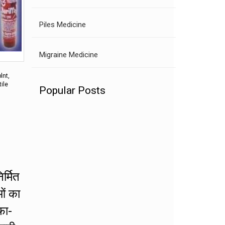
Piles Medicine
Migraine Medicine
lnt,
ile
Popular Posts
र्मित
ओं का
फा-