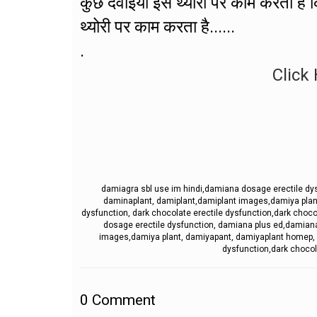
कुछ दवाइयां इस थ्योरी पर काम करती है कि
थ्योरी पर काम करता है......
.
Click 
damiagra sbl use im hindi,damiana dosage erectile dys
daminaplant, damiplant,damiplant images,damiya plant
dysfunction, dark chocolate erectile dysfunction,dark cho
dosage erectile dysfunction, damiana plus ed,damiana
images,damiya plant, damiyapant, damiyaplant homep, da
dysfunction,dark chocol
0
Comment