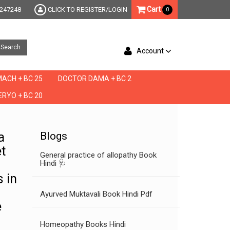
Cart
247248
CLICK TO REGISTER/LOGIN
0
Search
Account
ACH + BC 25
DOCTOR DAMA + BC 2
RYO + BC 20
, damiana plus ed,damianaplant,damiaplanet price, damiaplante, damiaplnt, damin
a
Blogs
t
General practice of allopathy Book
Hindi 🩺
 in
Ayurved Muktavali Book Hindi Pdf
e
Homeopathy Books Hindi