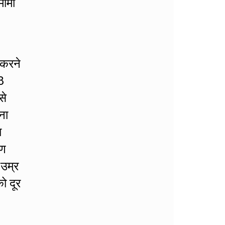
मामी
 करने
8
से
ना
ा
रण
 उम्र
ो दूर