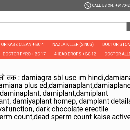
CALL US ON: +917042
OR KABZ CLEAN + BC 4
NAZLA KILLER (SINUS)
DOCTOR STOM
DOCTOR PYRO + BC 17
4HEAD DROPS + BC 12
DOCTOR ALLE
 जो चले सालो तक : damiagra sbl use im hindi,damiana dosage erectile dysfunction
ालो तक : damiagra sbl use im hindi,damian
damiana plus ed,damianaplant,damiaplane
, daminaplant, damiplant,damiplant
nt, damiyaplant homep, damplant details
ysfunction, dark chocolate erectile
perm count,dead sperm count kaise activ