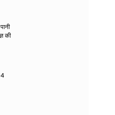
 पानी
्ञ की
-4