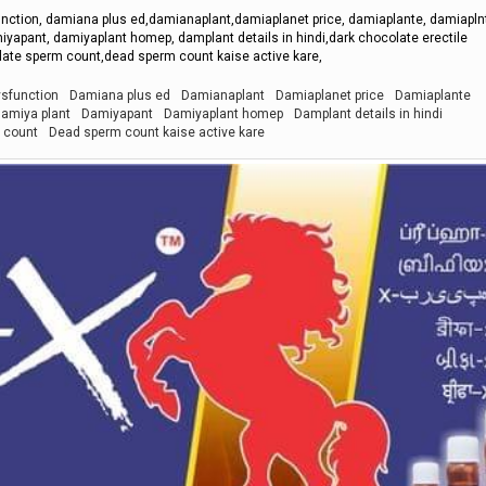
nction, damiana plus ed,damianaplant,damiaplanet price, damiaplante, damiapln
yapant, damiyaplant homep, damplant details in hindi,dark chocolate erectile
olate sperm count,dead sperm count kaise active kare,
ysfunction
Damiana plus ed
Damianaplant
Damiaplanet price
Damiaplante
amiya plant
Damiyapant
Damiyaplant homep
Damplant details in hindi
 count
Dead sperm count kaise active kare