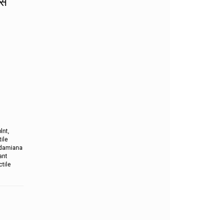
इस
lnt,
ile
i,damiana
ant
tile