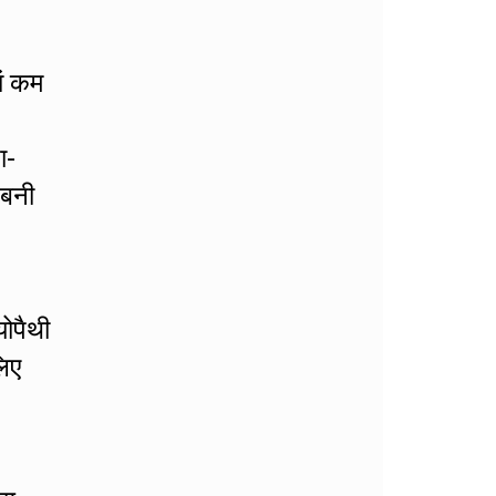
ां कम
ा-
 बनी
योपैथी
लिए