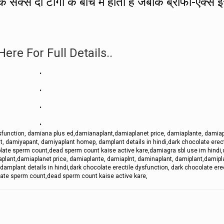
 सेक्स दो टांगों के बीच में होता है जबकि ब्रीफा-एक्स 
Here For Full Details..
.
.
.
.
function, damiana plus ed,damianaplant,damiaplanet price, damiaplante, damiap
, damiyapant, damiyaplant homep, damplant details in hindi,dark chocolate erect
colate sperm count,dead sperm count kaise active kare,damiagra sbl use im hind
plant,damiaplanet price, damiaplante, damiaplnt, daminaplant, damiplant,damipl
mplant details in hindi,dark chocolate erectile dysfunction, dark chocolate erec
ate sperm count,dead sperm count kaise active kare,