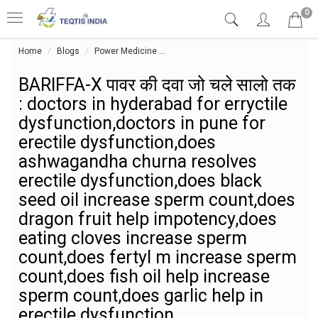
0
Home
Blogs
Power Medicine
BARIFFA-X पावर की दवा जो चले सालो तक 
BARIFFA-X पावर की दवा जो चले सालो तक
: doctors in hyderabad for erryctile
dysfunction,doctors in pune for
erectile dysfunction,does
ashwagandha churna resolves
erectile dysfunction,does black
seed oil increase sperm count,does
dragon fruit help impotency,does
eating cloves increase sperm
count,does fertyl m increase sperm
count,does fish oil help increase
sperm count,does garlic help in
erectile dysfunction,