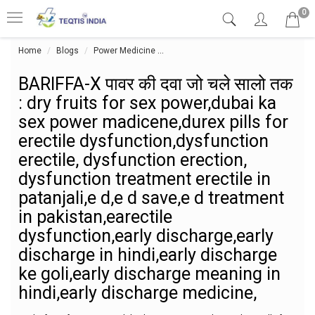
0
Home
Blogs
Power Medicine
BARIFFA-X पावर की दवा जो चले सालो तक :
BARIFFA-X पावर की दवा जो चले सालो तक
: dry fruits for sex power,dubai ka
sex power madicene,durex pills for
erectile dysfunction,dysfunction
erectile, dysfunction erection,
dysfunction treatment erectile in
patanjali,e d,e d save,e d treatment
in pakistan,earectile
dysfunction,early discharge,early
discharge in hindi,early discharge
ke goli,early discharge meaning in
hindi,early discharge medicine,