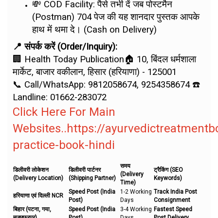
💸 COD Facility: पैसे तभी दें जब पोस्टमैन
(Postman) 704 पेज की यह शानदार पुस्तक आपके
हाथ में थमा दे। (Cash on Delivery)
📍 संपर्क करें (Order/Inquiry):
🏢 Health Today Publication🏠 10, बिंदल धर्मशाला
मार्केट, बाजार वकीलान, हिसार (हरियाणा) - 125001
📞 Call/WhatsApp: 9812058674, 9254358674 ☎️
Landline: 01662-283072
Click Here For Main
Websites..https://ayurvedictreatment
practice-book-hindi
समय
डिलीवरी लोकेशन
डिलीवरी पार्टनर
ट्रैकिंग (SEO
(Delivery
(Delivery Location)
(Shipping Partner)
Keywords)
Time)
Speed Post (India
1-2 Working
Track India Post
हरियाणा एवं दिल्ली NCR
Post)
Days
Consignment
बिहार (पटना, गया,
Speed Post (India
3-4 Working
Fastest Speed
मुजफ्फरपुर)
Post)
Days
Post Delivery