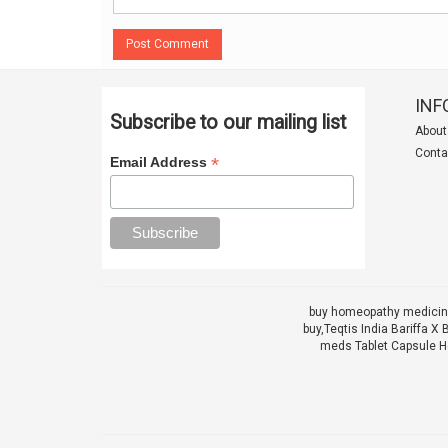
Post Comment
INF
Subscribe to our mailing list
About
Conta
*
Email Address
buy homeopathy medicine
buy,
Teqtis India Bariffa
meds Tablet Capsule He