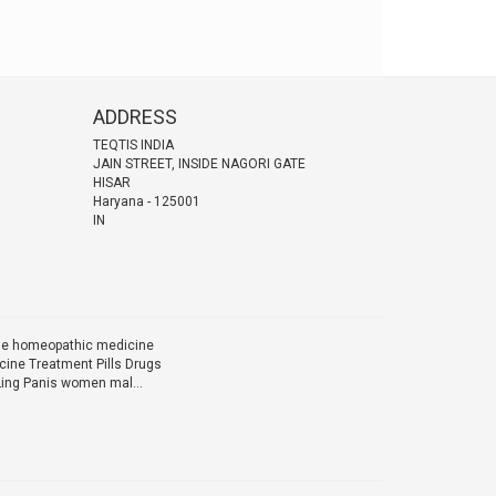
ADDRESS
TEQTIS INDIA
JAIN STREET, INSIDE NAGORI GATE
HISAR
Haryana
-
125001
IN
ine homeopathic medicine
ine Treatment Pills Drugs
Ling Panis women mal...