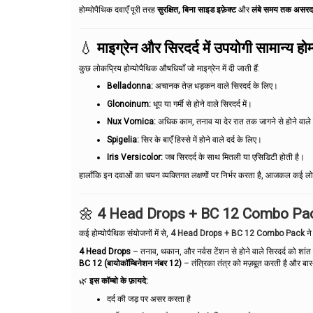
होम्योपैथिक दवाएँ पूरी तरह
सुरक्षित, बिना साइड इफ़ेक्ट
और
लंबे समय तक असरद
💧
माइग्रेन और सिरदर्द में उपयोगी सामान्य होम
कुछ लोकप्रिय होम्योपैथिक औषधियाँ जो माइग्रेन में दी जाती हैं:
Belladonna:
अचानक तेज़ धड़कन वाले सिरदर्द के लिए।
Glonoinum:
धूप या गर्मी से होने वाले सिरदर्द में।
Nux Vomica:
अधिक काम, तनाव या देर रात तक जागने से होने वाले सि
Spigelia:
सिर के बाएँ हिस्से में होने वाले दर्द के लिए।
Iris Versicolor:
जब सिरदर्द के साथ मितली या एसिडिटी होती है।
हालाँकि इन दवाओं का चयन व्यक्तिगत लक्षणों पर निर्भर करता है, आजकल कई ल
🌼
4 Head Drops + BC 12 Combo Pa
कई होम्योपैथिक संयोजनों में से,
4 Head Drops + BC 12 Combo Pack
ने
4 Head Drops
– तनाव, थकान, और नर्वस टेंशन से होने वाले सिरदर्द को शांत
BC 12 (बायोकॉम्बिनेशन नंबर 12)
– तंत्रिका तंत्र को मज़बूत करती है और बार-बा
🌿
इस कॉम्बो के फ़ायदे:
दर्द की जड़ पर असर करता है