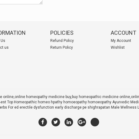
ORMATION
POLICIES
ACCOUNT
 Us
Refund Policy
My Account
ct us
Return Policy
Wishlist
 online,online homeopathy medicine buy,
buy homeopathic medicine online,onl
 X Best Top Homeopathic homeo hpathy homoeopathy homoeopathy Ayurvedic Medic
rbs For ed erectile dysfunction early discharge pe shighrapatan Male Wellness 