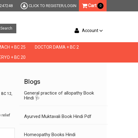
Cart
247248
CLICK TO REGISTER/LOGIN
0
Search
Account
ACH + BC 25
DOCTOR DAMA + BC 2
RYO + BC 20
Blogs
General practice of allopathy Book
s, BC 12,
Hindi 🩺
relief
Ayurved Muktavali Book Hindi Pdf
Homeopathy Books Hindi