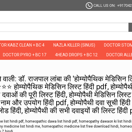
CALL US ON: +917042
OR KABZ CLEAN + BC 4
NAZLA KILLER (SINUS)
DOCTOR STOM
DOCTOR PYRO + BC 17
4HEAD DROPS + BC 12
DOCTOR ALLE
 ज्यादा सर्च की जाने वाली: डॉ. राजपाल लांबा की 'होम्योपैथिक मेडिसिन लिस्ट हिंदी PDF' | निशुल्क डाउनलोड
वाली: डॉ. राजपाल लांबा की 'होम्योपैथिक मेडिसिन ल
 होम्योपैथिक मेडिसिन लिस्ट हिंदी pdf, होम्योपैथ
 दवाओं की पूरी लिस्ट हिंदी, होम्योपैथी मेडिसिन लिस्ट
ाम और उपयोग हिंदी pdf, होम्योपैथी दवा सूची हिंदी म
ड हिंदी, होम्योपैथी की सभी दवाइयों की लिस्ट हिंदी
list hindi pdf, homeopathic dawa list hindi pdf, homeopathy dawaon ki list hindi 
 medicine list hindi me, homeopathic medicine list free download hindi, homeo
o Z hindi