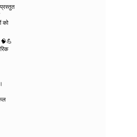
 प्रस्तुत
ं को
। 🧠💪
परिक
ै।
िकल