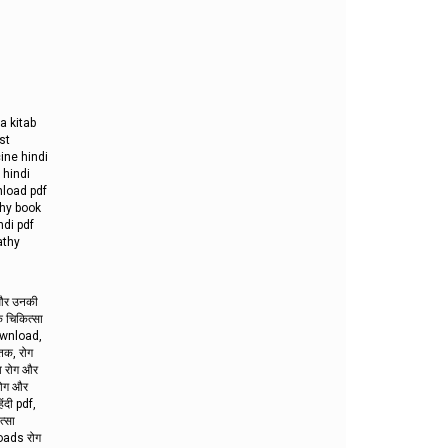
a kitab
st
ine hindi
 hindi
nload pdf
thy book
ndi pdf
athy
 और उनकी
क चिकित्सा
download,
तक, रोग
ेव रोग और
 रोग और
ंदी pdf,
्सा
oads रोग