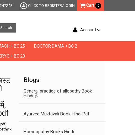
Cart
247248
CLICK TO REGISTER/LOGIN
0
Search
Account
ACH + BC 25
DOCTOR DAMA + BC 2
RYO + BC 20
" ⭐⭐⭐⭐⭐ होम्योपैथिक मेडिसिन लिस्ट हिंदी pdf, होम्योपैथी दवाइयों की सूची हिंदी pdf, होम्योपैथिक दवाओं की
िस्ट
Blogs
ी
General practice of allopathy Book
Hindi 🩺
ें,
 pdf
Ayurved Muktavali Book Hindi Pdf
pdf,
pathy ki
Homeopathy Books Hindi