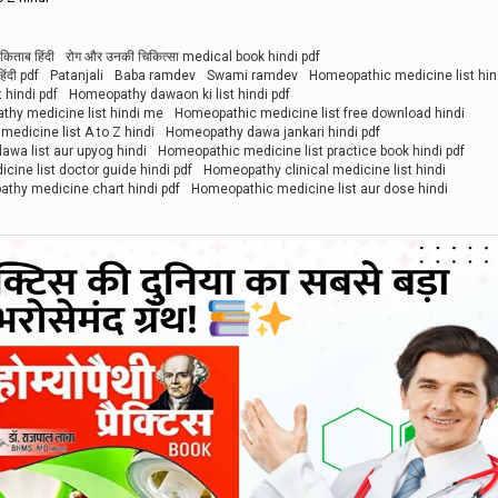
किताब हिंदी
रोग और उनकी चिकित्सा medical book hindi pdf
हिंदी pdf
Patanjali
Baba ramdev
Swami ramdev
Homeopathic medicine list hin
 hindi pdf
Homeopathy dawaon ki list hindi pdf
hy medicine list hindi me
Homeopathic medicine list free download hindi
edicine list A to Z hindi
Homeopathy dawa jankari hindi pdf
wa list aur upyog hindi
Homeopathic medicine list practice book hindi pdf
ine list doctor guide hindi pdf
Homeopathy clinical medicine list hindi
thy medicine chart hindi pdf
Homeopathic medicine list aur dose hindi