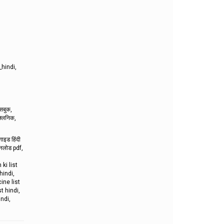
,
hindi,
सबुक,
क्लिनिक,
गाइड हिंदी
ाउनलोड pdf,
ki list
hindi,
ine list
t hindi,
ndi,