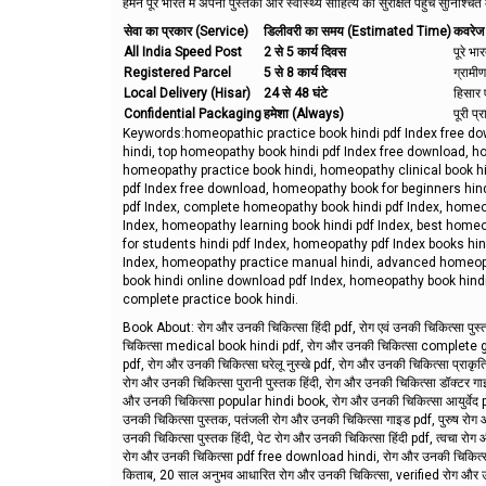
हमने पूरे भारत में अपनी पुस्तकों और स्वास्थ्य साहित्य की सुरक्षित पहुँच सुनिश्चि
सेवा का प्रकार (Service)
डिलीवरी का समय (Estimated Time)
कवरेज
All India Speed Post
2 से 5 कार्य दिवस
पूरे भा
Registered Parcel
5 से 8 कार्य दिवस
ग्रामीण
Local Delivery (Hisar)
24 से 48 घंटे
हिसार ए
Confidential Packaging
हमेशा (Always)
पूरी प्
Keywords:homeopathic practice book hindi pdf Index free do
hindi, top homeopathy book hindi pdf Index free download, h
homeopathy practice book hindi, homeopathy clinical book hi
pdf Index free download, homeopathy book for beginners hin
pdf Index, complete homeopathy book hindi pdf Index, homeo
Index, homeopathy learning book hindi pdf Index, best homeo
for students hindi pdf Index, homeopathy pdf Index books hi
Index, homeopathy practice manual hindi, advanced homeopa
book hindi online download pdf Index, homeopathy book hindi
complete practice book hindi.
Book About: रोग और उनकी चिकित्सा हिंदी pdf, रोग एवं उनकी चिकित्सा पु
चिकित्सा medical book hindi pdf, रोग और उनकी चिकित्सा complete guide hin
pdf, रोग और उनकी चिकित्सा घरेलू नुस्खे pdf, रोग और उनकी चिकित्सा प्रा
रोग और उनकी चिकित्सा पुरानी पुस्तक हिंदी, रोग और उनकी चिकित्सा डॉक्
और उनकी चिकित्सा popular hindi book, रोग और उनकी चिकित्सा आयुर्वेद pdf, 
उनकी चिकित्सा पुस्तक, पतंजली रोग और उनकी चिकित्सा गाइड pdf, पुरुष रोग और 
उनकी चिकित्सा पुस्तक हिंदी, पेट रोग और उनकी चिकित्सा हिंदी pdf, त्वचा र
रोग और उनकी चिकित्सा pdf free download hindi, रोग और उनकी चिकित्सा
किताब, 20 साल अनुभव आधारित रोग और उनकी चिकित्सा, verified रोग और