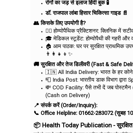
रोगों का जड़ से इलाज हिंदी बुक 🧪
डॉ. राजपाल लांबा हिसार चिकित्सा गाइड 📄
👥 किसके लिए उपयोगी है?
👨‍⚕️ होम्योपैथिक प्रैक्टिशनर: क्लिनिक में 
🎓 मेडिकल स्टूडेंट: होम्योपैथी की गहरी और
🏠 आम पाठक: घर पर सुरक्षित प्राथमिक उपचा
👨‍👩‍👧‍👦✨
🚚 सुरक्षित और तेज डिलीवरी (Fast & Safe Deli
🇮🇳 All India Delivery: भारत के हर कोन
📮 India Post: भारतीय डाक विभाग द्वारा S
💸 COD Facility: पैसे तभी दें जब पोस्टम
(Cash on Delivery)
📍 संपर्क करें (Order/Inquiry):
📞 Office Helpline: 01662-283072 (सुबह 1
📦 Health Today Publication - सुरक्षित एव