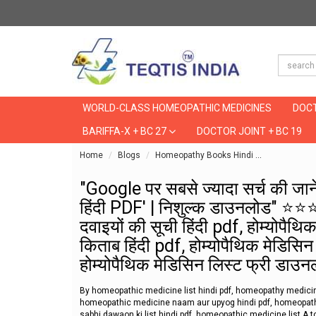
WORLD-CLASS HOMEOPATHIC MEDICINES
DOCT
BARIFFA-X + BC 27
DOCTOR JOINT + BC 19
Home
Blogs
Homeopathy Books Hindi
"Google पर सबसे
"Google पर सबसे ज्यादा सर्च की जाने 
हिंदी PDF' | निशुल्क डाउनलोड" ⭐⭐⭐⭐⭐
दवाइयों की सूची हिंदी pdf, होम्योपैथिक
किताब हिंदी pdf, होम्योपैथिक मेडिसिन न
होम्योपैथिक मेडिसिन लिस्ट फ्री डाउनलो
By homeopathic medicine list hindi pdf, homeopathy medicine 
homeopathic medicine naam aur upyog hindi pdf, homeopathy
sabhi dawaon ki list hindi pdf, homeopathic medicine list A t