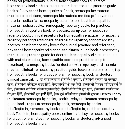
books for professionals, clinical homeopathy book for doctors,
homeopathy books pdf for practitioners, homeopathic practice guide
book pdf, advanced homeopathy pdf book, homeopathic materia
medica for clinicians, homeopathic materia medica pdf, advanced
materia medica for homeopathy practitioners, best homeopathic
materia medica books, homeopathy repertory books for practice,
homeopathy repertory book for doctors, complete homeopathic
repertory book, clinical repertory for homeopathy practice, homeopathy
repertory pdf for practitioners, therapeutic repertory for homeopathy
doctors, best homeopathy books for clinical practice and reference,
advanced homeopathy reference and clinical guide book, homeopathy
manual and practice guide for doctors, homeopathy clinical manuals
with materia medica, homeopathic books for practitioners pdf
download, homeopathy books for doctors with repertory and materia
medica, clinical homeopathy practice guide book for professionals, top
homeopathy books for practitioners, homeopathy book for doctors
clinical case taking, डॉ राजपाल लांबा होम्योपैथी पुस्तक, होम्योपैथी पुस्तक डॉ राजपाल
लांबा, होम्योपैथी प्रैक्टिस गाइड हिंदी, बेस्ट होम्योपैथी बुक हिंदी, होम्योपैथी किताब प्रैक्टिशनर्स के
लिए, होम्योपैथी मटीरिया मेडिका पुस्तक हिंदी, होम्योपैथी रेपर्टरी बुक हिंदी, होम्योपैथी क्लिनिकल
मैनुअल हिंदी, होम्योपैथी बुक pdf हिंदी, हेल्थ टुडे पब्लिकेशन होम्योपैथी पुस्तक, Health Today
Publication homeopathy books, Health Today Publication homeopathy
guide book, Teqtis.in homeopathy book, homeopathy books
site:Teqtis.in, homeopathy book pdf site:Teqtis.in, best homeopathy
book Teqtis.in, homeopathy books online india, buy homeopathy books
for practitioners, latest homeopathy books for doctors, advanced
homeopathy books india.