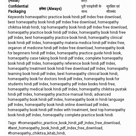
(Hisar)
क्षेत्र
Confidential
पूरी प्राइवेसी के
सुरक्षित एवं
हमेशा (Always)
Packaging
साथ
सीलबंद
Keywords:homeopathic practice book hindi pdf Index free download,
best homeopathy book hindi pdf Index free download, homeopathy
chikitsa kitab hindi, top homeopathy book hindi pdf Index free download,
homeopathy practice book hindi pdf Index, homeopathy book hindi free
pdf Index, best homeopathy practice book hindi, homeopathy clinical
book hindi pdf Index, homeopathy materia medica hindi pdf Index free,
organon of medicine hindi pdf Index free download, homeopathy book
for beginners hindi pdf Index, homeopathy practice guide hindi book,
homeopathy case taking book hindi pdf Index, complete homeopathy
book hindi pdf Index, homeopathy reference book hindi pdf Index,
homeopathy treatment book hindi free download pdf Index, homeopathy
learning book hindi pdf Index, best homeopathy clinical book hindi,
homeopathy book for doctors hindi pdf Index, homeopathy book for
students hindi pdf Index, homeopathy pdf Index books hindi free,
homeopathy medical book hindi pdf Index, homeopathy chikitsa pustak
hindi pdf Index, homeopathy practice manual hindi, advanced
homeopathy book hindi pdf Index, homeopathy book in hindi language
pdf Index, homeopathy book hindi online download pdf Index,
homeopathy book hindi pdf Index with treatment, best top homeopathy
book hindi pdf Index, homeopathy complete practice book hindi.
Tags: #homeopathic_practice_book_hindi_pdf_Index_free_download,
#best_homeopathy_book_hindi_pdf_Index_free_download,
#homeopathy_chikitsa_kitab_hindi,