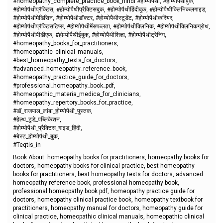
#homeopathy_complete_practice_book_hindi #होम्योपैथी, #होम्योपैथीबुक,
#होम्योपैथीप्रैक्टिस, #होम्योपैथीप्रैक्टिसबुक, #होम्योपैथीहिंदीबुक, #होम्योपैथीक्लिनिकलगाइड,
#होम्योपैथीमेडिसिन, #होम्योपैथीडॉक्टर, #होम्योपैथीस्टूडेंट, #होम्योपैथीकरियर,
#होम्योपैथीप्रैक्टिसटिप्स, #होम्योपैथीमेंसफलता, #होम्योपैथीक्लिनिक, #होम्योपैथीक्लिनिकग्रोथ,
#होम्योपैथीपीडीएफ, #होम्योपैथीईबुक, #होम्योपैथीशिक्षा, #होम्योपैथीट्रेनिंग,
#homeopathy_books_for_practitioners,
#homeopathic_clinical_manuals,
#best_homeopathy_texts_for_doctors,
#advanced_homeopathy_reference_book,
#homeopathy_practice_guide_for_doctors,
#professional_homeopathy_book_pdf,
#homeopathic_materia_medica_for_clinicians,
#homeopathy_repertory_books_for_practice,
#डॉ_राजपाल_लांबा_होम्योपैथी_पुस्तक,
#हेल्थ_टुडे_पब्लिकेशन,
#होम्योपैथी_प्रैक्टिस_गाइड_हिंदी,
#बेस्ट_होम्योपैथी_बुक,
#Teqtis_in
Book About: homeopathy books for practitioners, homeopathy books for
doctors, homeopathy books for clinical practice, best homeopathy
books for practitioners, best homeopathy texts for doctors, advanced
homeopathy reference book, professional homeopathy book,
professional homeopathy book pdf, homeopathy practice guide for
doctors, homeopathy clinical practice book, homeopathy textbook for
practitioners, homeopathy manual for doctors, homeopathy guide for
clinical practice, homeopathic clinical manuals, homeopathic clinical