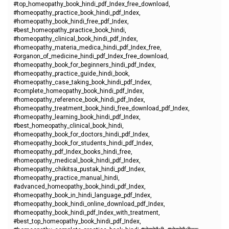
#top_homeopathy_book_hindi_pdf_Index_free_download,
#homeopathy_practice_book_hindi_pdf_Index,
#homeopathy_book_hindi_free_pdf_Index,
#best_homeopathy_practice_book_hindi,
#homeopathy_clinical_book_hindi_pdf_Index,
#homeopathy_materia_medica_hindi_pdf_Index_free,
#organon_of_medicine_hindi_pdf_Index_free_download,
#homeopathy_book_for_beginners_hindi_pdf_Index,
#homeopathy_practice_guide_hindi_book,
#homeopathy_case_taking_book_hindi_pdf_Index,
#complete_homeopathy_book_hindi_pdf_Index,
#homeopathy_reference_book_hindi_pdf_Index,
#homeopathy_treatment_book_hindi_free_download_pdf_Index,
#homeopathy_learning_book_hindi_pdf_Index,
#best_homeopathy_clinical_book_hindi,
#homeopathy_book_for_doctors_hindi_pdf_Index,
#homeopathy_book_for_students_hindi_pdf_Index,
#homeopathy_pdf_Index_books_hindi_free,
#homeopathy_medical_book_hindi_pdf_Index,
#homeopathy_chikitsa_pustak_hindi_pdf_Index,
#homeopathy_practice_manual_hindi,
#advanced_homeopathy_book_hindi_pdf_Index,
#homeopathy_book_in_hindi_language_pdf_Index,
#homeopathy_book_hindi_online_download_pdf_Index,
#homeopathy_book_hindi_pdf_Index_with_treatment,
#best_top_homeopathy_book_hindi_pdf_Index,