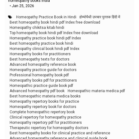
homeopathy books india
•
Jan 25, 2026
Homeopathy Practice Book in Hindi
होम्योपैथी उपचार पुस्तक हिंदी में
Best homeopathy book hindi pdf Index free download
Homeopathy chikitsa kitab hindi
Top homeopathy book hindi pdf Index free download
Homeopathy practice book hindi pdf Index
Best homeopathy practice book hindi
Homeopathy clinical book hindi pdf Index
Homeopathy books for practitioners
Best homeopathy texts for doctors
Advanced homeopathy reference book
Homeopathy practice guide for doctors
Professional homeopathy book pdf
Homeopathy books pdf for practitioners
Homeopathic practice guide book pdf
Advanced homeopathy pdf book
Homeopathic materia medica pdf
Best homeopathic materia medica books
Homeopathy repertory books for practice
Homeopathy repertory book for doctors
Complete homeopathic repertory book
Clinical repertory for homeopathy practice
Homeopathy repertory pdf for practitioners
Therapeutic repertory for homeopathy doctors
Best homeopathy books for clinical practice and reference
Advanced homeopathy reference and clinical guide book