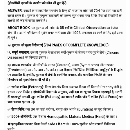
(होम्योपैथी दवाओं के उपयोग की कौन सी बुक है?)
ANSWER:
दवाओं के व्यावहारिक उपयोग के लिए डॉ. राजपाल लांबा की 704 पेज वाली गाइड ही
सबसे श्रेष्ठ है। पुस्तक में प्रयुक्त शब्दावली को इतना सुलभ रखा गया है कि विद्यार्थी बीमारियों के
लक्षणों को जड़ से समझ सकते हैं।
ABOUT BOOK:
यह पुस्तक डॉ. लांबा के
35 वर्षों के Clinical Observation
का बेजोड़
संगम है। अपनी प्रैक्टिस में प्रोफेशनल सटीकता और 100% सफलता दर लाने के लिए इसे आज
ही चुनें।
💎
पुस्तक की मुख्य विशेषताएं (704 PAGES OF COMPLETE KNOWLEDGE):
🔍
संपूर्ण समाधान:
एक ही पुस्तक में साधारण सर्दी-जुकाम से लेकर गंभीर पुराने रोगों (Chronic
Diseases) का विस्तृत इलाज।
📖
व्यापक ज्ञानकोष:
बीमारियों के कारण (Causes), लक्षण (Symptoms) और उपचार
(Treatment) का स्टेप-बाय-स्टेप वर्णन।
यह विज्ञान 'सिमिलिया सिमिलिबस क्यूरेंटुर' के सिद्धांत
पर आधारित है, इसलिए पुस्तक में रोगी के शारीरिक बनावट और मानसिक स्थिति के गहन
विश्लेषण को प्राथमिकता दी गई है।
✅
सटीक शक्ति (Potency):
किस रोग और किस अवस्था में दवा की कितनी Potency देनी है,
इसका स्पष्ट निर्देश।
होम्योपैथी विज्ञान के अनुसार, सही दवा का चुनाव जितना महत्वपूर्ण है, उतनी
ही महत्वपूर्ण उसकी सूक्ष्म शक्ति (Potency) का चयन है ताकि जीवनी शक्ति (Vital Force) पर
सकारात्मक प्रभाव पड़े।
✅
सेवन विधि:
दवा लेने का सही तरीका, मात्रा और अवधि (Duration) का पूरा विवरण।
✅
500+ औषधियाँ:
एक विशाल Homeopathic Materia Medica (Hindi) के साथ।
🛡️
प्राकृतिक उपचार:
बिना किसी Side Effect के 100% सुरक्षित और प्रभावी चिकित्सा
पद्धति।