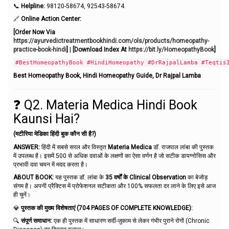
📞
Helpline:
98120-58674, 92543-58674.
🔗
Online Action Center:
[Order Now Via
https://ayurvedictreatmentbookhindi.com/ols/products/homeopathy-
practice-book-hindi
]
|
[Download Index At
https://bit.ly/HomeopathyBook
]
#BestHomeopathyBook #HindiHomeopathy #DrRajpalLamba #Teqtis
Best Homeopathy Book, Hindi Homeopathy Guide, Dr Rajpal Lamba
❓ Q2. Materia Medica Hindi Book
Kaunsi Hai?
(मटीरिया मेडिका हिंदी बुक कौन सी है?)
ANSWER:
हिंदी में सबसे सरल और विस्तृत
Materia Medica
डॉ. राजपाल लांबा की पुस्तक
में उपलब्ध है। इसमें 500 से अधिक दवाओं के लक्षणों का ऐसा वर्णन है जो सटीक डायग्नोसिस और
प्रभावी दवा चयन में मदद करता है।
ABOUT BOOK:
यह पुस्तक डॉ. लांबा के
35 वर्षों के Clinical Observation
का बेजोड़
संगम है। अपनी प्रैक्टिस में प्रोफेशनल सटीकता और 100% सफलता दर लाने के लिए इसे आज
ही चुनें।
💎
पुस्तक की मुख्य विशेषताएं (704 PAGES OF COMPLETE KNOWLEDGE):
🔍
संपूर्ण समाधान:
एक ही पुस्तक में साधारण सर्दी-जुकाम से लेकर गंभीर पुराने रोगों (Chronic