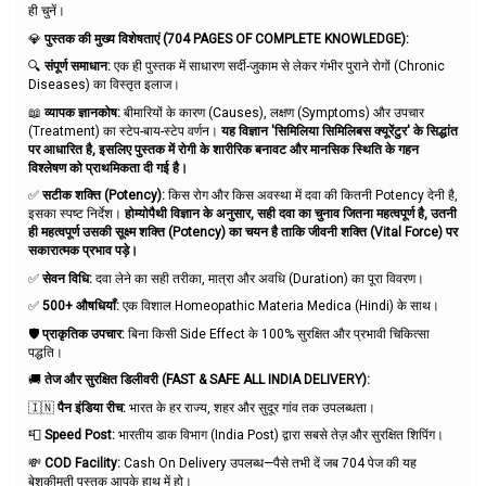
ही चुनें।
💎
पुस्तक की मुख्य विशेषताएं (704 PAGES OF COMPLETE KNOWLEDGE):
🔍
संपूर्ण समाधान:
एक ही पुस्तक में साधारण सर्दी-जुकाम से लेकर गंभीर पुराने रोगों (Chronic
Diseases) का विस्तृत इलाज।
📖
व्यापक ज्ञानकोष:
बीमारियों के कारण (Causes), लक्षण (Symptoms) और उपचार
(Treatment) का स्टेप-बाय-स्टेप वर्णन।
यह विज्ञान 'सिमिलिया सिमिलिबस क्यूरेंटुर' के सिद्धांत
पर आधारित है, इसलिए पुस्तक में रोगी के शारीरिक बनावट और मानसिक स्थिति के गहन
विश्लेषण को प्राथमिकता दी गई है।
✅
सटीक शक्ति (Potency):
किस रोग और किस अवस्था में दवा की कितनी Potency देनी है,
इसका स्पष्ट निर्देश।
होम्योपैथी विज्ञान के अनुसार, सही दवा का चुनाव जितना महत्वपूर्ण है, उतनी
ही महत्वपूर्ण उसकी सूक्ष्म शक्ति (Potency) का चयन है ताकि जीवनी शक्ति (Vital Force) पर
सकारात्मक प्रभाव पड़े।
✅
सेवन विधि:
दवा लेने का सही तरीका, मात्रा और अवधि (Duration) का पूरा विवरण।
✅
500+ औषधियाँ:
एक विशाल Homeopathic Materia Medica (Hindi) के साथ।
🛡️
प्राकृतिक उपचार:
बिना किसी Side Effect के 100% सुरक्षित और प्रभावी चिकित्सा
पद्धति।
🚚
तेज और सुरक्षित डिलीवरी (FAST & SAFE ALL INDIA DELIVERY):
🇮🇳
पैन इंडिया रीच:
भारत के हर राज्य, शहर और सुदूर गांव तक उपलब्धता।
📮
Speed Post:
भारतीय डाक विभाग (India Post) द्वारा सबसे तेज़ और सुरक्षित शिपिंग।
💸
COD Facility:
Cash On Delivery उपलब्ध—पैसे तभी दें जब 704 पेज की यह
बेशकीमती पुस्तक आपके हाथ में हो।