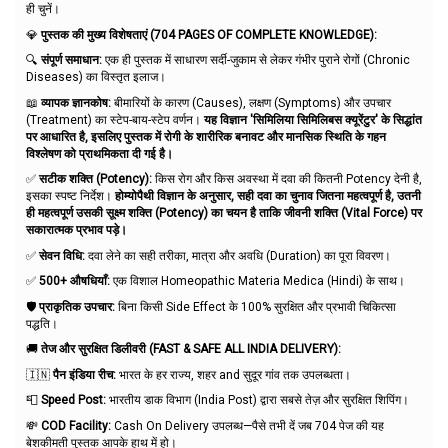
ही चुनें।
💎
पुस्तक की मुख्य विशेषताएं (704 PAGES OF COMPLETE KNOWLEDGE):
🔍
संपूर्ण समाधान:
एक ही पुस्तक में साधारण सर्दी-जुकाम से लेकर गंभीर पुराने रोगों (Chronic
Diseases) का विस्तृत इलाज।
📖
व्यापक ज्ञानकोष:
बीमारियों के कारण (Causes), लक्षण (Symptoms) और उपचार
(Treatment) का स्टेप-बाय-स्टेप वर्णन।
यह विज्ञान 'सिमिलिया सिमिलिबस क्यूरेंटुर' के सिद्धांत
पर आधारित है, इसलिए पुस्तक में रोगी के शारीरिक बनावट और मानसिक स्थिति के गहन
विश्लेषण को प्राथमिकता दी गई है।
✅
सटीक शक्ति (Potency):
किस रोग और किस अवस्था में दवा की कितनी Potency देनी है,
इसका स्पष्ट निर्देश।
होम्योपैथी विज्ञान के अनुसार, सही दवा का चुनाव जितना महत्वपूर्ण है, उतनी
ही महत्वपूर्ण उसकी सूक्ष्म शक्ति (Potency) का चयन है ताकि जीवनी शक्ति (Vital Force) पर
सकारात्मक प्रभाव पड़े।
✅
सेवन विधि:
दवा लेने का सही तरीका, मात्रा और अवधि (Duration) का पूरा विवरण।
✅
500+ औषधियाँ:
एक विशाल Homeopathic Materia Medica (Hindi) के साथ।
🛡️
प्राकृतिक उपचार:
बिना किसी Side Effect के 100% सुरक्षित और प्रभावी चिकित्सा
पद्धति।
🚚
तेज और सुरक्षित डिलीवरी (FAST & SAFE ALL INDIA DELIVERY):
🇮🇳
पैन इंडिया रीच:
भारत के हर राज्य, शहर and सुदूर गांव तक उपलब्धता।
📮
Speed Post:
भारतीय डाक विभाग (India Post) द्वारा सबसे तेज़ और सुरक्षित शिपिंग।
💸
COD Facility:
Cash On Delivery उपलब्ध—पैसे तभी दें जब 704 पेज की यह
बेशकीमती पुस्तक आपके हाथ में हो।