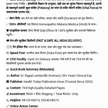
इसका स्पष्ट निर्देश।
होम्योपैथी विज्ञान के अनुसार, सही दवा का चुनाव जितना महत्वपूर्ण है, उतनी
ही महत्वपूर्ण उसकी सूक्ष्म शक्ति (Potency) का चयन है ताकि जीवनी शक्ति (Vital Force) पर
सकारात्मक प्रभाव पड़े।
✅
सेवन विधि:
दवा लेने का सही तरीका, मात्रा और अवधि (Duration) का पूरा विवरण।
✅
500+ औषधियाँ:
एक विशाल Homeopathic Materia Medica (Hindi) के साथ।
🛡️
प्राकृतिक उपचार:
बिना किसी Side Effect के 100% सुरक्षित और प्रभावी चिकित्सा
पद्धति।
🚚
तेज और सुरक्षित डिलीवरी (FAST & SAFE ALL INDIA DELIVERY):
🇮🇳
पैन इंडिया रीच:
भारत के हर राज्य, शहर और सुदूर गांव तक उपलब्धता।
📮
Speed Post:
भारतीय डाक विभाग (India Post) द्वारा सबसे तेज़ और सुरक्षित शिपिंग।
💸
COD Facility:
Cash On Delivery उपलब्ध—पैसे तभी दें जब 704 पेज की यह
बेशकीमती पुस्तक आपके हाथ में हो।
📊
Quick Book Summary (Metadata):
✍️
Author:
Dr. Rajpal Lamba MD (Homeo) | 35+ Years Clinical Exp.
🏢
Publisher:
Health Today Publication Hisar (Trusted Since 2002).
📖
Content:
704 High-Quality Detailed Pages.
💰
Investment:
₹600 + ₹50 Shipping = Total ₹650/- Only.
📞
Helpline:
98120-58674, 92543-58674.
🔗
Online Action Center: