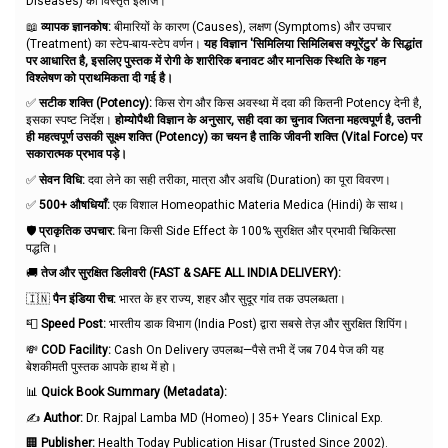
Diseases) का विस्तृत इलाज।
📖
व्यापक ज्ञानकोष:
बीमारियों के कारण (Causes), लक्षण (Symptoms) और उपचार
(Treatment) का स्टेप-बाय-स्टेप वर्णन।
यह विज्ञान 'सिमिलिया सिमिलिबस क्यूरेंटुर' के सिद्धांत
पर आधारित है, इसलिए पुस्तक में रोगी के शारीरिक बनावट और मानसिक स्थिति के गहन
विश्लेषण को प्राथमिकता दी गई है।
✅
सटीक शक्ति (Potency):
किस रोग और किस अवस्था में दवा की कितनी Potency देनी है,
इसका स्पष्ट निर्देश।
होम्योपैथी विज्ञान के अनुसार, सही दवा का चुनाव जितना महत्वपूर्ण है, उतनी
ही महत्वपूर्ण उसकी सूक्ष्म शक्ति (Potency) का चयन है ताकि जीवनी शक्ति (Vital Force) पर
सकारात्मक प्रभाव पड़े।
✅
सेवन विधि:
दवा लेने का सही तरीका, मात्रा और अवधि (Duration) का पूरा विवरण।
✅
500+ औषधियाँ:
एक विशाल Homeopathic Materia Medica (Hindi) के साथ।
🛡️
प्राकृतिक उपचार:
बिना किसी Side Effect के 100% सुरक्षित और प्रभावी चिकित्सा
पद्धति।
🚚
तेज और सुरक्षित डिलीवरी (FAST & SAFE ALL INDIA DELIVERY):
🇮🇳
पैन इंडिया रीच:
भारत के हर राज्य, शहर और सुदूर गांव तक उपलब्धता।
📮
Speed Post:
भारतीय डाक विभाग (India Post) द्वारा सबसे तेज़ और सुरक्षित शिपिंग।
💸
COD Facility:
Cash On Delivery उपलब्ध—पैसे तभी दें जब 704 पेज की यह
बेशकीमती पुस्तक आपके हाथ में हो।
📊
Quick Book Summary (Metadata):
✍️
Author:
Dr. Rajpal Lamba MD (Homeo) | 35+ Years Clinical Exp.
🏢
Publisher:
Health Today Publication Hisar (Trusted Since 2002).