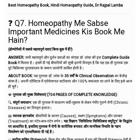
Best Homeopathy Book, Hindi Homeopathy Guide, Dr Rajpal Lamba
❓ Q7. Homeopathy Me Sabse
Important Medicines Kis Book Me
Hain?
(होम्योपैथी में सबसे महत्वपूर्ण दवाएं किस बुक में हैं?)
ANSWER:
सभी महत्वपूर्ण और दुर्लभ दवाओं का संग्रह डॉ. लांबा की इस
Complete Guide
Book
में मिलता है। इसमें दी गई बीमारियों की सूची इतनी विस्तृत है कि यह एक ही पुस्तक एक
पूरे चिकित्सा पुस्तकालय के समान उपयोगी साबित होती है।
ABOUT BOOK:
यह पुस्तक डॉ. लांबा के
35 वर्षों के Clinical Observation
का बेजोड़
संगम है। अपनी प्रैक्टिस में प्रोफेशनल सटीकता और 100% सफलता दर लाने के लिए इसे आज
ही चुनें।
💎
पुस्तक की मुख्य विशेषताएं (704 PAGES OF COMPLETE KNOWLEDGE):
🔍
संपूर्ण समाधान:
एक ही पुस्तक में साधारण सर्दी-जुकाम से लेकर गंभीर पुराने रोगों (Chronic
Diseases) का विस्तृत इलाज।
📖
व्यापक ज्ञानकोष:
बीमारियों के कारण (Causes), लक्षण (Symptoms) और उपचार
(Treatment) का स्टेप-बाय-स्टेप वर्णन।
यह विज्ञान 'सिमिलिया सिमिलिबस क्यूरेंटुर' के सिद्धांत
पर आधारित है, इसलिए पुस्तक में रोगी के शारीरिक बनावट और मानसिक स्थिति के गहन
विश्लेषण को प्राथमिकता दी गई है।
✅
सटीक शक्ति (Potency):
किस रोग और किस अवस्था में दवा की कितनी Potency देनी है,