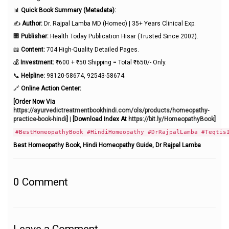
📊
Quick Book Summary (Metadata):
✍️
Author:
Dr. Rajpal Lamba MD (Homeo) | 35+ Years Clinical Exp.
🏢
Publisher:
Health Today Publication Hisar (Trusted Since 2002).
📖
Content:
704 High-Quality Detailed Pages.
💰
Investment:
₹600 + ₹50 Shipping = Total ₹650/- Only.
📞
Helpline:
98120-58674, 92543-58674.
🔗
Online Action Center:
[Order Now Via
https://ayurvedictreatmentbookhindi.com/ols/products/homeopathy-
practice-book-hindi
]
|
[Download Index At
https://bit.ly/HomeopathyBook
]
#BestHomeopathyBook #HindiHomeopathy #DrRajpalLamba #Teqtis
Best Homeopathy Book, Hindi Homeopathy Guide, Dr Rajpal Lamba
0
Comment