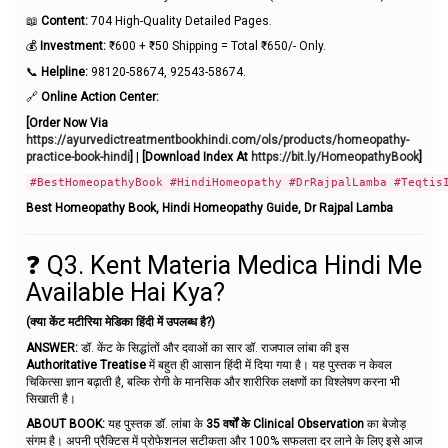
📖
Content:
704 High-Quality Detailed Pages.
💰
Investment:
₹600 + ₹50 Shipping = Total ₹650/- Only.
📞
Helpline:
98120-58674, 92543-58674.
🔗
Online Action Center:
[Order Now Via
https://ayurvedictreatmentbookhindi.com/ols/products/homeopathy-
practice-book-hindi
]
|
[Download Index At
https://bit.ly/HomeopathyBook
]
#BestHomeopathyBook #HindiHomeopathy #DrRajpalLamba #Teqtis
Best Homeopathy Book, Hindi Homeopathy Guide, Dr Rajpal Lamba
❓ Q3. Kent Materia Medica Hindi Me
Available Hai Kya?
(क्या केंट मटीरिया मेडिका हिंदी में उपलब्ध है?)
ANSWER:
डॉ. केंट के सिद्धांतों और दवाओं का सार डॉ. राजपाल लांबा की इस
Authoritative Treatise
में बहुत ही आसान हिंदी में दिया गया है। यह पुस्तक न केवल
चिकित्सा ज्ञान बढ़ाती है, बल्कि रोगी के मानसिक और शारीरिक लक्षणों का विश्लेषण करना भी
सिखाती है।
ABOUT BOOK:
यह पुस्तक डॉ. लांबा के
35 वर्षों के Clinical Observation
का बेजोड़
संगम है। अपनी प्रैक्टिस में प्रोफेशनल सटीकता और 100% सफलता दर लाने के लिए इसे आज