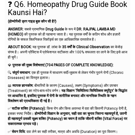
❓ Q6. Homeopathy Drug Guide Book
Kaunsi Hai?
(होम्योपैथी ड्रग गाइड बुक कौन सी है?)
ANSWER:
सबसे प्रामाणिक
Drug Guide
के रूप में
DR. RAJPAL LAMBA MD
(HOMEO)
की पुस्तक को ही पहचाना जाता है। यह पुस्तक वर्षों के कठिन शोध और हज़ारों
रोगियों के सफल क्लिनिकल रिकॉर्ड्स का एक आधिकारिक दस्तावेज है।
ABOUT BOOK:
यह पुस्तक डॉ. लांबा के
35 वर्षों के Clinical Observation
का बेजोड़
संगम है। अपनी प्रैक्टिस में प्रोफेशनल सटीकता और 100% सफलता दर लाने के लिए इसे आज
ही चुनें।
💎
पुस्तक की मुख्य विशेषताएं (704 PAGES OF COMPLETE KNOWLEDGE):
🔍
संपूर्ण समाधान:
एक ही पुस्तक में साधारण सर्दी-जुकाम से लेकर गंभीर पुराने रोगों (Chronic
Diseases) का विस्तृत इलाज।
📖
व्यापक ज्ञानकोष:
बीमारियों के कारण (Causes), लक्षण (Symptoms) और उपचार
(Treatment) का स्टेप-बाय-स्टेप वर्णन।
यह विज्ञान 'सिमिलिया सिमिलिबस क्यूरेंटुर' के सिद्धांत
पर आधारित है, इसलिए पुस्तक में रोगी के शारीरिक बनावट और मानसिक स्थिति के गहन
विश्लेषण को प्राथमिकता दी गई है।
✅
सटीक शक्ति (Potency):
किस रोग और किस अवस्था में दवा की कितनी Potency देनी है,
इसका स्पष्ट निर्देश।
होम्योपैथी विज्ञान के अनुसार, सही दवा का चुनाव जितना महत्वपूर्ण है, उतनी
ही महत्वपूर्ण उसकी सूक्ष्म शक्ति (Potency) का चयन है ताकि जीवनी शक्ति (Vital Force) पर
सकारात्मक प्रभाव पड़े।
✅
सेवन विधि:
दवा लेने का सही तरीका, मात्रा और अवधि (Duration) का पूरा विवरण।