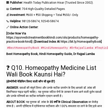
🏢
Publisher:
Health Today Publication Hisar (Trusted Since 2002).
📖
Content:
704 High-Quality Detailed Pages.
💰
Investment:
₹600 + ₹50 Shipping = Total ₹650/- Only.
📞
Helpline:
98120-58674, 92543-58674.
🔗
Online Action Center:
[Order Now Via
https://ayurvedictreatmentbookhindi.com/ols/products/homeopathy-
practice-book-hindi
]
|
[Download Index At
https://bit.ly/HomeopathyBook
]
#BestHomeopathyBook #HindiHomeopathy #DrRajpalLamba #Teqtis
Best Homeopathy Book, Hindi Homeopathy Guide, Dr Rajpal Lamba
❓ Q10. Homeopathy Medicine List
Wali Book Kaunsi Hai?
(होम्योपैथी मेडिसिन लिस्ट वाली कौन सी बुक है?)
ANSWER:
दवाओं की संपूर्ण लिस्ट और उनके सटीक उपयोग के लिए आपको डॉ. लांबा की
क्लिनिकल गाइड पढ़नी चाहिए। यह पुस्तक जटिल रोगों के उपचार में काम आने वाली दुर्लभ दवाओं
और उनके परिणामों का सटीक मार्गदर्शन प्रदान करती है।
ABOUT BOOK:
यह पुस्तक डॉ. लांबा के
35 वर्षों के Clinical Observation
का बेजोड़
संगम है। अपनी प्रैक्टिस में प्रोफेशनल सटीकता और 100% सफलता दर लाने के लिए इसे आज