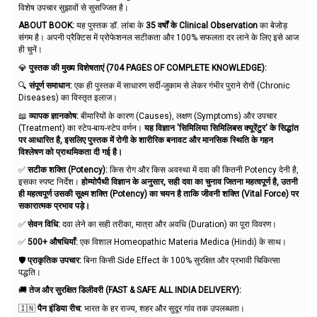
विशेष उपचार सुझावों से सुसज्जित है।
ABOUT BOOK:
यह पुस्तक डॉ. लांबा के
35 वर्षों के Clinical Observation
का बेजोड़
संगम है। अपनी प्रैक्टिस में प्रोफेशनल सटीकता और 100% सफलता दर लाने के लिए इसे आज
ही चुनें।
💎
पुस्तक की मुख्य विशेषताएं (704 PAGES OF COMPLETE KNOWLEDGE):
🔍
संपूर्ण समाधान:
एक ही पुस्तक में साधारण सर्दी-जुकाम से लेकर गंभीर पुराने रोगों (Chronic
Diseases) का विस्तृत इलाज।
📖
व्यापक ज्ञानकोष:
बीमारियों के कारण (Causes), लक्षण (Symptoms) और उपचार
(Treatment) का स्टेप-बाय-स्टेप वर्णन।
यह विज्ञान 'सिमिलिया सिमिलिबस क्यूरेंटुर' के सिद्धांत
पर आधारित है, इसलिए पुस्तक में रोगी के शारीरिक बनावट और मानसिक स्थिति के गहन
विश्लेषण को प्राथमिकता दी गई है।
✅
सटीक शक्ति (Potency):
किस रोग और किस अवस्था में दवा की कितनी Potency देनी है,
इसका स्पष्ट निर्देश।
होम्योपैथी विज्ञान के अनुसार, सही दवा का चुनाव जितना महत्वपूर्ण है, उतनी
ही महत्वपूर्ण उसकी सूक्ष्म शक्ति (Potency) का चयन है ताकि जीवनी शक्ति (Vital Force) पर
सकारात्मक प्रभाव पड़े।
✅
सेवन विधि:
दवा लेने का सही तरीका, मात्रा और अवधि (Duration) का पूरा विवरण।
✅
500+ औषधियाँ:
एक विशाल Homeopathic Materia Medica (Hindi) के साथ।
🛡️
प्राकृतिक उपचार:
बिना किसी Side Effect के 100% सुरक्षित और प्रभावी चिकित्सा
पद्धति।
🚚
तेज और सुरक्षित डिलीवरी (FAST & SAFE ALL INDIA DELIVERY):
🇮🇳
पैन इंडिया रीच:
भारत के हर राज्य, शहर और सुदूर गांव तक उपलब्धता।