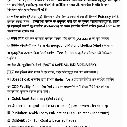
पर आधारित है, इसलिए पुस्तक में रोगी के शारीरिक बनावट और मानसिक स्थिति के गहन
विश्लेषण को प्राथमिकता दी गई है।
✅
सटीक शक्ति (Potency):
किस रोग और किस अवस्था में दवा की कितनी Potency देनी है,
इसका स्पष्ट निर्देश।
होम्योपैथी विज्ञान के अनुसार, सही दवा का चुनाव जितना महत्वपूर्ण है, उतनी
ही महत्वपूर्ण उसकी सूक्ष्म शक्ति (Potency) का चयन है ताकि जीवनी शक्ति (Vital Force) पर
सकारात्मक प्रभाव पड़े।
✅
सेवन विधि:
दवा लेने का सही तरीका, मात्रा और अवधि (Duration) का पूरा विवरण।
✅
500+ औषधियाँ:
एक विशाल Homeopathic Materia Medica (Hindi) के साथ।
🛡️
प्राकृतिक उपचार:
बिना किसी Side Effect के 100% सुरक्षित और प्रभावी चिकित्सा
पद्धति।
🚚
तेज और सुरक्षित डिलीवरी (FAST & SAFE ALL INDIA DELIVERY):
🇮🇳
पैन इंडिया रीच:
भारत के हर राज्य, शहर और सुदूर गांव तक उपलब्धता।
📮
Speed Post:
भारतीय डाक विभाग (India Post) द्वारा सबसे तेज़ और सुरक्षित शिपिंग।
💸
COD Facility:
Cash On Delivery उपलब्ध—पैसे तभी दें जब 704 पेज की यह
बेशकीमती पुस्तक आपके हाथ में हो।
📊
Quick Book Summary (Metadata):
✍️
Author:
Dr. Rajpal Lamba MD (Homeo) | 35+ Years Clinical Exp.
🏢
Publisher:
Health Today Publication Hisar (Trusted Since 2002).
📖
Content:
704 High-Quality Detailed Pages.