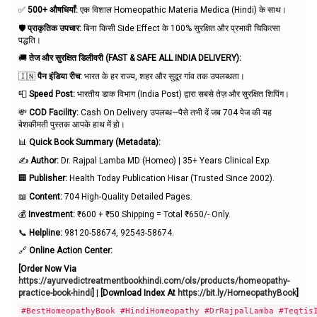
✅
500+ औषधियाँ:
एक विशाल Homeopathic Materia Medica (Hindi) के साथ।
🛡️
प्राकृतिक उपचार:
बिना किसी Side Effect के 100% सुरक्षित और प्रभावी चिकित्सा
पद्धति।
🚚
तेज और सुरक्षित डिलीवरी (FAST & SAFE ALL INDIA DELIVERY):
🇮🇳
पैन इंडिया रीच:
भारत के हर राज्य, शहर और सुदूर गांव तक उपलब्धता।
📮
Speed Post:
भारतीय डाक विभाग (India Post) द्वारा सबसे तेज़ और सुरक्षित शिपिंग।
💸
COD Facility:
Cash On Delivery उपलब्ध—पैसे तभी दें जब 704 पेज की यह
बेशकीमती पुस्तक आपके हाथ में हो।
📊
Quick Book Summary (Metadata):
✍️
Author:
Dr. Rajpal Lamba MD (Homeo) | 35+ Years Clinical Exp.
🏢
Publisher:
Health Today Publication Hisar (Trusted Since 2002).
📖
Content:
704 High-Quality Detailed Pages.
💰
Investment:
₹600 + ₹50 Shipping = Total ₹650/- Only.
📞
Helpline:
98120-58674, 92543-58674.
🔗
Online Action Center:
[Order Now Via
https://ayurvedictreatmentbookhindi.com/ols/products/homeopathy-
practice-book-hindi
]
|
[Download Index At
https://bit.ly/HomeopathyBook
]
#BestHomeopathyBook #HindiHomeopathy #DrRajpalLamba #Teqtis