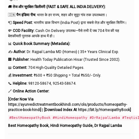
🚚
तेज और सुरक्षित डिलीवरी (FAST & SAFE ALL INDIA DELIVERY):
🇮🇳
पैन इंडिया रीच:
भारत के हर राज्य, शहर और सुदूर गांव तक उपलब्धता।
📮
Speed Post:
भारतीय डाक विभाग (India Post) द्वारा सबसे तेज़ और सुरक्षित शिपिंग।
💸
COD Facility:
Cash On Delivery उपलब्ध—पैसे तभी दें जब 704 पेज की यह
बेशकीमती पुस्तक आपके हाथ में हो।
📊
Quick Book Summary (Metadata):
✍️
Author:
Dr. Rajpal Lamba MD (Homeo) | 35+ Years Clinical Exp.
🏢
Publisher:
Health Today Publication Hisar (Trusted Since 2002).
📖
Content:
704 High-Quality Detailed Pages.
💰
Investment:
₹600 + ₹50 Shipping = Total ₹650/- Only.
📞
Helpline:
98120-58674, 92543-58674.
🔗
Online Action Center:
[Order Now Via
https://ayurvedictreatmentbookhindi.com/ols/products/homeopathy-
practice-book-hindi
]
|
[Download Index At
https://bit.ly/HomeopathyBook
]
#BestHomeopathyBook #HindiHomeopathy #DrRajpalLamba #Teqtis
Best Homeopathy Book, Hindi Homeopathy Guide, Dr Rajpal Lamba