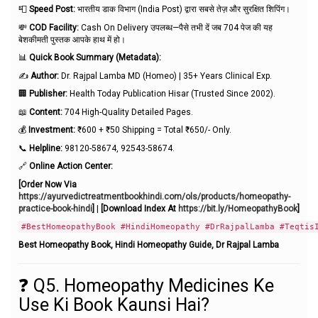
📮
Speed Post:
भारतीय डाक विभाग (India Post) द्वारा सबसे तेज़ और सुरक्षित शिपिंग।
💸
COD Facility:
Cash On Delivery उपलब्ध—पैसे तभी दें जब 704 पेज की यह
बेशकीमती पुस्तक आपके हाथ में हो।
📊
Quick Book Summary (Metadata):
✍️
Author:
Dr. Rajpal Lamba MD (Homeo) | 35+ Years Clinical Exp.
🏢
Publisher:
Health Today Publication Hisar (Trusted Since 2002).
📖
Content:
704 High-Quality Detailed Pages.
💰
Investment:
₹600 + ₹50 Shipping = Total ₹650/- Only.
📞
Helpline:
98120-58674, 92543-58674.
🔗
Online Action Center:
[Order Now Via
https://ayurvedictreatmentbookhindi.com/ols/products/homeopathy-
practice-book-hindi
]
|
[Download Index At
https://bit.ly/HomeopathyBook
]
#BestHomeopathyBook #HindiHomeopathy #DrRajpalLamba #Teqtis
Best Homeopathy Book, Hindi Homeopathy Guide, Dr Rajpal Lamba
❓ Q5. Homeopathy Medicines Ke
Use Ki Book Kaunsi Hai?