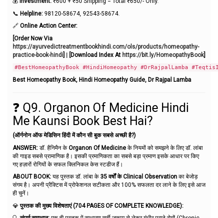
💰
Investment:
₹600 + ₹50 Shipping = Total ₹650/- Only.
📞
Helpline:
98120-58674, 92543-58674.
🔗
Online Action Center:
[Order Now Via
https://ayurvedictreatmentbookhindi.com/ols/products/homeopathy-
practice-book-hindi
]
|
[Download Index At
https://bit.ly/HomeopathyBook
]
#BestHomeopathyBook #HindiHomeopathy #DrRajpalLamba #Teqtis
Best Homeopathy Book, Hindi Homeopathy Guide, Dr Rajpal Lamba
❓ Q9. Organon Of Medicine Hindi
Me Kaunsi Book Best Hai?
(ऑर्गनोन ऑफ मेडिसिन हिंदी में कौन सी बुक सबसे अच्छी है?)
ANSWER:
डॉ. हैनिमैन के
Organon Of Medicine
के नियमों को समझने के लिए डॉ. लांबा
की गाइड सबसे प्रामाणिक है। इसकी प्रमाणिकता का सबसे बड़ा प्रमाण इसके आधार पर किए
गए हज़ारों रोगियों के सफल क्लिनिकल केस स्टडीज हैं।
ABOUT BOOK:
यह पुस्तक डॉ. लांबा के
35 वर्षों के Clinical Observation
का बेजोड़
संगम है। अपनी प्रैक्टिस में प्रोफेशनल सटीकता और 100% सफलता दर लाने के लिए इसे आज
ही चुनें।
💎
पुस्तक की मुख्य विशेषताएं (704 PAGES OF COMPLETE KNOWLEDGE):