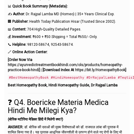
📊
Quick Book Summary (Metadata):
✍️
Author:
Dr. Rajpal Lamba MD (Homeo) | 35+ Years Clinical Exp.
🏢
Publisher:
Health Today Publication Hisar (Trusted Since 2002).
📖
Content:
704 High-Quality Detailed Pages.
💰
Investment:
₹600 + ₹50 Shipping = Total ₹650/- Only.
📞
Helpline:
98120-58674, 92543-58674.
🔗
Online Action Center:
[Order Now Via
https://ayurvedictreatmentbookhindi.com/ols/products/homeopathy-
practice-book-hindi
]
|
[Download Index At
https://bit.ly/HomeopathyBook
]
#BestHomeopathyBook #HindiHomeopathy #DrRajpalLamba #Teqtis
Best Homeopathy Book, Hindi Homeopathy Guide, Dr Rajpal Lamba
❓ Q4. Boericke Materia Medica
Hindi Me Milegi Kya?
(बोरिक मटीरिया मेडिका हिंदी में मिलेगी क्या?)
ANSWER:
डॉ. बोरिक की दवाओं की मुख्य विशेषताओं को डॉ. राजपाल लांबा की पुस्तक में
शामिल किया गया है। यह पुस्तक आधुनिक जीवनशैली से उत्पन्न होने वाले नए रोगों के लिए भी