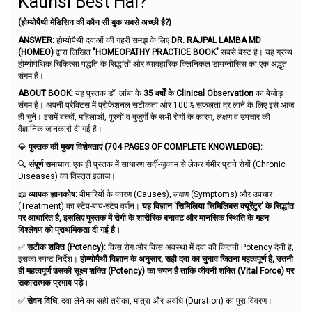
Kaunsi Best Hai?
(होम्योपैथी मेडिसिन की कौन सी बुक सबसे अच्छी है?)
ANSWER:
होम्योपैथी दवाओं की गहरी समझ के लिए
DR. RAJPAL LAMBA MD
(HOMEO)
द्वारा लिखित
"HOMEOPATHY PRACTICE BOOK"
सबसे बेस्ट है। यह ग्रन्थ
होम्योपैथिक चिकित्सा पद्धति के सिद्धांतों और व्यावहारिक क्लिनिकल डायग्नोसिस का एक अद्भुत
संगम है।
ABOUT BOOK:
यह पुस्तक डॉ. लांबा के
35 वर्षों के Clinical Observation
का बेजोड़
संगम है। अपनी प्रैक्टिस में प्रोफेशनल सटीकता और 100% सफलता दर लाने के लिए इसे आज
ही चुनें। इसमें बच्चों, महिलाओं, पुरुषों व बुजुर्गों के सभी रोगों के कारण, लक्षण व उपचार की
वैज्ञानिक जानकारी दी गई है।
💎
पुस्तक की मुख्य विशेषताएं (704 PAGES OF COMPLETE KNOWLEDGE):
🔍
संपूर्ण समाधान:
एक ही पुस्तक में साधारण सर्दी-जुकाम से लेकर गंभीर पुराने रोगों (Chronic
Diseases) का विस्तृत इलाज।
📖
व्यापक ज्ञानकोष:
बीमारियों के कारण (Causes), लक्षण (Symptoms) और उपचार
(Treatment) का स्टेप-बाय-स्टेप वर्णन।
यह विज्ञान 'सिमिलिया सिमिलिबस क्यूरेंटुर' के सिद्धांत
पर आधारित है, इसलिए पुस्तक में रोगी के शारीरिक बनावट और मानसिक स्थिति के गहन
विश्लेषण को प्राथमिकता दी गई है।
✅
सटीक शक्ति (Potency):
किस रोग और किस अवस्था में दवा की कितनी Potency देनी है,
इसका स्पष्ट निर्देश।
होम्योपैथी विज्ञान के अनुसार, सही दवा का चुनाव जितना महत्वपूर्ण है, उतनी
ही महत्वपूर्ण उसकी सूक्ष्म शक्ति (Potency) का चयन है ताकि जीवनी शक्ति (Vital Force) पर
सकारात्मक प्रभाव पड़े।
✅
सेवन विधि:
दवा लेने का सही तरीका, मात्रा और अवधि (Duration) का पूरा विवरण।