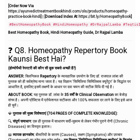
[Order Now Via
https://ayurvedictreatmentbookhindi.com/ols/products/homeopathy-
practice-book-hindi
]
|
[Download Index At
https://bit.ly/HomeopathyBook
]
#BestHomeopathyBook #HindiHomeopathy #DrRajpalLamba #Teqtis
Best Homeopathy Book, Hindi Homeopathy Guide, Dr Rajpal Lamba
❓ Q8. Homeopathy Repertory Book
Kaunsi Best Hai?
(होम्योपैथी रेपरटरी की कौन सी बुक सबसे अच्छी है?)
ANSWER:
क्लिनिकल
Repertory
के व्यावहारिक उपयोग के लिए डॉ. राजपाल लांबा की
पुस्तक को ही सर्वश्रेष्ठ माना जाता है। यह विज्ञान 'सिमिलिया सिमिलिबस क्यूरेंटुर' के सिद्धांत पर
आधारित है, इसलिए इसमें लक्षणों के आधार पर दवा चयन की सटीक विधि दी गई है।
ABOUT BOOK:
यह पुस्तक डॉ. लांबा के
35 वर्षों के Clinical Observation
का बेजोड़
संगम है। अपनी प्रैक्टिस में प्रोफेशनल सटीकता और 100% सफलता दर लाने के लिए इसे आज
ही चुनें।
💎
पुस्तक की मुख्य विशेषताएं (704 PAGES OF COMPLETE KNOWLEDGE):
🔍
संपूर्ण समाधान:
एक ही पुस्तक में साधारण सर्दी-जुकाम से लेकर गंभीर पुराने रोगों (Chronic
Diseases) का विस्तृत इलाज।
📖
व्यापक ज्ञानकोष:
बीमारियों के कारण (Causes), लक्षण (Symptoms) और उपचार
(Treatment) का स्टेप-बाय-स्टेप वर्णन।
यह विज्ञान 'सिमिलिया सिमिलिबस क्यूरेंटुर' के सिद्धांत