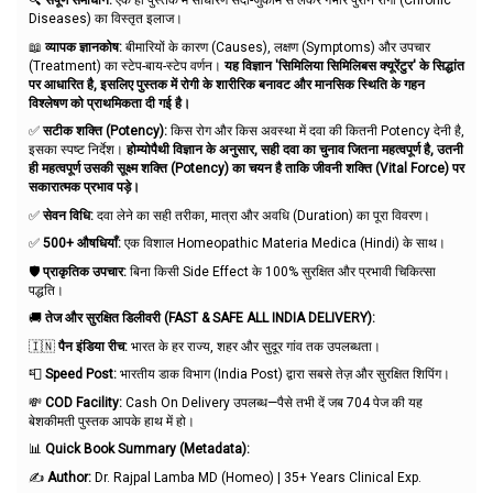
🔍
संपूर्ण समाधान:
एक ही पुस्तक में साधारण सर्दी-जुकाम से लेकर गंभीर पुराने रोगों (Chronic
Diseases) का विस्तृत इलाज।
📖
व्यापक ज्ञानकोष:
बीमारियों के कारण (Causes), लक्षण (Symptoms) और उपचार
(Treatment) का स्टेप-बाय-स्टेप वर्णन।
यह विज्ञान 'सिमिलिया सिमिलिबस क्यूरेंटुर' के सिद्धांत
पर आधारित है, इसलिए पुस्तक में रोगी के शारीरिक बनावट और मानसिक स्थिति के गहन
विश्लेषण को प्राथमिकता दी गई है।
✅
सटीक शक्ति (Potency):
किस रोग और किस अवस्था में दवा की कितनी Potency देनी है,
इसका स्पष्ट निर्देश।
होम्योपैथी विज्ञान के अनुसार, सही दवा का चुनाव जितना महत्वपूर्ण है, उतनी
ही महत्वपूर्ण उसकी सूक्ष्म शक्ति (Potency) का चयन है ताकि जीवनी शक्ति (Vital Force) पर
सकारात्मक प्रभाव पड़े।
✅
सेवन विधि:
दवा लेने का सही तरीका, मात्रा और अवधि (Duration) का पूरा विवरण।
✅
500+ औषधियाँ:
एक विशाल Homeopathic Materia Medica (Hindi) के साथ।
🛡️
प्राकृतिक उपचार:
बिना किसी Side Effect के 100% सुरक्षित और प्रभावी चिकित्सा
पद्धति।
🚚
तेज और सुरक्षित डिलीवरी (FAST & SAFE ALL INDIA DELIVERY):
🇮🇳
पैन इंडिया रीच:
भारत के हर राज्य, शहर और सुदूर गांव तक उपलब्धता।
📮
Speed Post:
भारतीय डाक विभाग (India Post) द्वारा सबसे तेज़ और सुरक्षित शिपिंग।
💸
COD Facility:
Cash On Delivery उपलब्ध—पैसे तभी दें जब 704 पेज की यह
बेशकीमती पुस्तक आपके हाथ में हो।
📊
Quick Book Summary (Metadata):
✍️
Author:
Dr. Rajpal Lamba MD (Homeo) | 35+ Years Clinical Exp.