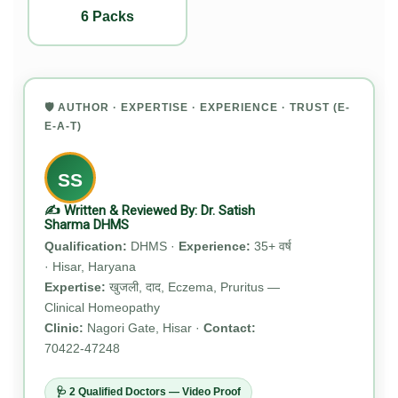
6 Packs
🛡️ AUTHOR · EXPERTISE · EXPERIENCE · TRUST (E-
E-A-T)
SS
✍️ Written & Reviewed By: Dr. Satish
Sharma DHMS
Qualification:
DHMS ·
Experience:
35+ वर्ष
· Hisar, Haryana
Expertise:
खुजली, दाद, Eczema, Pruritus —
Clinical Homeopathy
Clinic:
Nagori Gate, Hisar ·
Contact:
70422-47248
🩺 2 Qualified Doctors — Video Proof