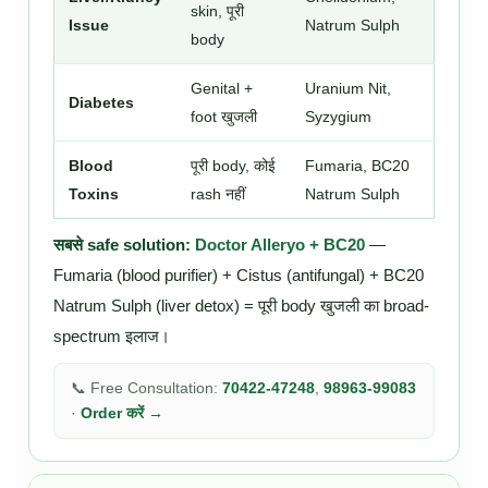
skin, पूरी
Issue
Natrum Sulph
body
Genital +
Uranium Nit,
Diabetes
foot खुजली
Syzygium
Blood
पूरी body, कोई
Fumaria, BC20
Toxins
rash नहीं
Natrum Sulph
सबसे safe solution:
Doctor Alleryo + BC20
—
Fumaria (blood purifier) + Cistus (antifungal) + BC20
Natrum Sulph (liver detox) = पूरी body खुजली का broad-
spectrum इलाज।
📞 Free Consultation:
70422-47248
,
98963-99083
·
Order करें →