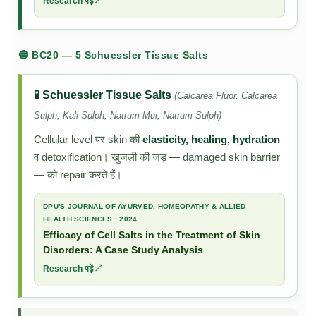
Research पढ़ें ↗
🔵 BC20 — 5 Schuessler Tissue Salts
🧪 Schuessler Tissue Salts
(Calcarea Fluor, Calcarea
Sulph, Kali Sulph, Natrum Mur, Natrum Sulph)
Cellular level पर skin की
elasticity, healing, hydration
व detoxification। खुजली की जड़ — damaged skin barrier
— को repair करते हैं।
DPU'S JOURNAL OF AYURVED, HOMEOPATHY & ALLIED
HEALTH SCIENCES · 2024
Efficacy of Cell Salts in the Treatment of Skin
Disorders: A Case Study Analysis
Research पढ़ें ↗