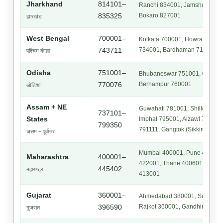
Jharkhand
814101–
Ranchi 834001, Jamshedpur 
Bokaro 827001
835325
झारखंड
West Bengal
700001–
Kolkata 700001, Howrah 711101
734001, Bardhaman 713101
743711
पश्चिम बंगाल
Odisha
751001–
Bhubaneswar 751001, Cuttack
Berhampur 760001
770076
ओडिशा
Assam + NE
Guwahati 781001, Shillong 79
737101–
States
Imphal 795001, Aizawl 796001
799350
791111, Gangtok (Sikkim) 737
असम + पूर्वोत्तर
Mumbai 400001, Pune 411001,
Maharashtra
400001–
422001, Thane 400601, Auran
445402
महाराष्ट्र
413001
Gujarat
360001–
Ahmedabad 380001, Surat 395
Rajkot 360001, Gandhinagar 
396590
गुजरात