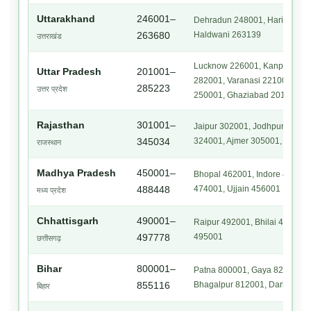
Uttarakhand
246001–
Dehradun 248001, Haridwar 24
Haldwani 263139
263680
उत्तराखंड
Lucknow 226001, Kanpur 2080
Uttar Pradesh
201001–
282001, Varanasi 221001, Pra
285223
उत्तर प्रदेश
250001, Ghaziabad 201001
Rajasthan
301001–
Jaipur 302001, Jodhpur 34200
324001, Ajmer 305001, Bikane
345034
राजस्थान
Madhya Pradesh
450001–
Bhopal 462001, Indore 452001
474001, Ujjain 456001
488448
मध्य प्रदेश
Chhattisgarh
490001–
Raipur 492001, Bhilai 490001,
495001
497778
छत्तीसगढ़
Bihar
800001–
Patna 800001, Gaya 823001, M
Bhagalpur 812001, Darbhang
855116
बिहार