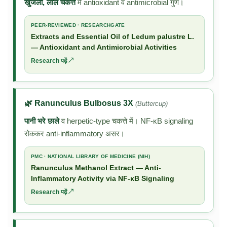
खुजली, लाल चकत्ते
में antioxidant व antimicrobial गुण।
PEER-REVIEWED · RESEARCHGATE
Extracts and Essential Oil of Ledum palustre L.
— Antioxidant and Antimicrobial Activities
Research पढ़ें ↗
🌿 Ranunculus Bulbosus 3X
(Buttercup)
पानी भरे छाले
व herpetic-type चकत्ते में। NF-κB signaling
रोककर anti-inflammatory असर।
PMC · NATIONAL LIBRARY OF MEDICINE (NIH)
Ranunculus Methanol Extract — Anti-
Inflammatory Activity via NF-κB Signaling
Research पढ़ें ↗