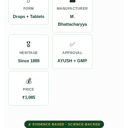
💧
🏭
FORM
MANUFACTURER
Drops + Tablets
M.
Bhattacharyya
🎖️
✅
HERITAGE
APPROVAL
Since 1889
AYUSH + GMP
💰
PRICE
₹1,085
🔬 EVIDENCE-BASED · SCIENCE-BACKED