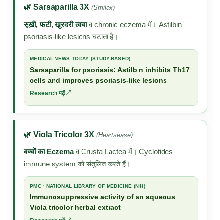
🌿 Sarsaparilla 3X
(Smilax)
सूखी, फटी, खुरदरी त्वचा
व chronic eczema में। Astilbin
psoriasis-like lesions घटाता है।
MEDICAL NEWS TODAY (STUDY-BASED)
Sarsaparilla for psoriasis: Astilbin inhibits Th17
cells and improves psoriasis-like lesions
Research पढ़ें ↗
🌿 Viola Tricolor 3X
(Heartsease)
बच्चों का Eczema
व Crusta Lactea में। Cyclotides
immune system को संतुलित करते हैं।
PMC · NATIONAL LIBRARY OF MEDICINE (NIH)
Immunosuppressive activity of an aqueous
Viola tricolor herbal extract