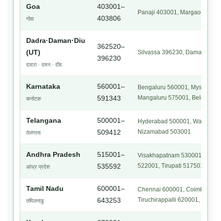
Goa
403001–
Panaji 403001, Margao 40360
403806
गोवा
Dadra·Daman·Diu
362520–
(UT)
Silvassa 396230, Daman 3962
396230
दादरा · दमन · दीव
Karnataka
560001–
Bengaluru 560001, Mysuru 570
Mangaluru 575001, Belgaum 
591343
कर्नाटक
Telangana
500001–
Hyderabad 500001, Warangal 
Nizamabad 503001
509412
तेलंगाना
Andhra Pradesh
515001–
Visakhapatnam 530001, Vijay
522001, Tirupati 517501
535592
आंध्र प्रदेश
Tamil Nadu
600001–
Chennai 600001, Coimbatore 
Tiruchirappalli 620001, Vellor
643253
तमिलनाडु