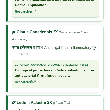
Dermal Application
Research पढ़ें ↗
🌿 Cistus Canadensis 3X
(Rock Rose — Main
Antifungal)
फंगल इन्फेक्शन व दाद
में Antifungal व anti-inflammatory गुण
— proven।
EUROPEAN JOURNAL OF BIOLOGICAL RESEARCH · 2022
Biological properties of Cistus salviifolius L. —
antibacterial & antifungal activity
Research पढ़ें ↗
🌿 Ledum Palustre 3X
(Marsh Tea)