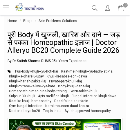
0
Home
Blogs
Skin Problems Solutions
पूरी Body में खुजली, खारिश और 
पूरी Body में खुजली, खारिश और दाने — जड़
से पक्का Homeopathic इलाज | Doctor
Alleryo BC20 Complete Guide 2026
By Dr Satish Sharma DHMS 35+ Years Experience
Puri-body-khujli-kyu-hoti-hai
Raat-mein-khujli-kyu-badh-jati-hai
Khujli-ka-gharelu-upay
Khujli-ki-sabse-achi-dawa
Khujli-kharish-pakka-ilaj
Private-part-khujli-ilaj
Khujli-mitane-ke-liye-kya-kare
Body-khujli-dane-ilaj
Homeopathic-medicine-body-itching
Bc20-tablet-khujli
Sulphur-30-khujli
Apis-mellifica-khujli
Fungal-infection-khujli-dawa
Raat-ko-khujli-homeopathy
Daad-failne-se-rokein
Gym-fungal-infection
Nami-mausam-daad-khatra
Doctor-alleryo-bc20
Teqtis-india
Ayush-approved-homeopathy