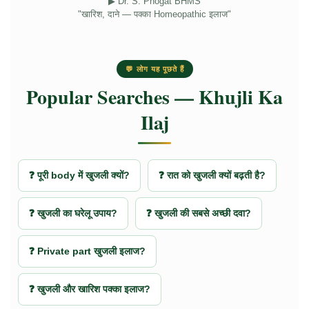
▶ Dr. S. Phogat BHMS
"खारिश, दाने — पक्का Homeopathic इलाज"
💬 लोग यह पूछते हैं
Popular Searches — Khujli Ka
Ilaj
❓ पूरी body में खुजली क्यों?
❓ रात को खुजली क्यों बढ़ती है?
❓ खुजली का घरेलू उपाय?
❓ खुजली की सबसे अच्छी दवा?
❓ Private part खुजली इलाज?
❓ खुजली और खारिश पक्का इलाज?