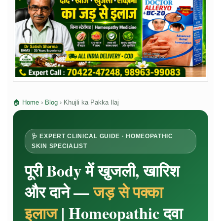
🏠 Home
›
Blog
›
Khujli ka Pakka Ilaj
🩺 EXPERT CLINICAL GUIDE · HOMEOPATHIC
SKIN SPECIALIST
पूरी Body में खुजली, खारिश
और दाने —
जड़ से पक्का
इलाज
| Homeopathic दवा