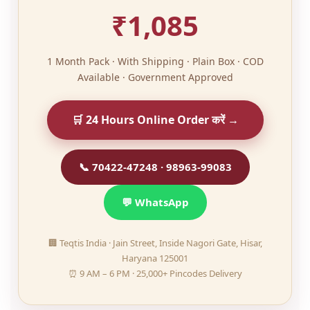
₹1,085
1 Month Pack · With Shipping · Plain Box · COD
Available · Government Approved
🛒 24 Hours Online Order करें →
📞
70422-47248
·
98963-99083
💬 WhatsApp
🏢 Teqtis India · Jain Street, Inside Nagori Gate, Hisar,
Haryana 125001
⏰ 9 AM – 6 PM · 25,000+ Pincodes Delivery