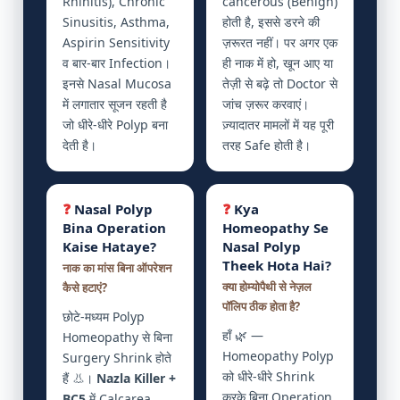
Rhinitis), Chronic
cancerous (Benign)
Sinusitis, Asthma,
होती है, इससे डरने की
Aspirin Sensitivity
ज़रूरत नहीं। पर अगर एक
व बार-बार Infection।
ही नाक में हो, खून आए या
इनसे Nasal Mucosa
तेज़ी से बढ़े तो Doctor से
में लगातार सूजन रहती है
जांच ज़रूर करवाएं।
जो धीरे-धीरे Polyp बना
ज़्यादातर मामलों में यह पूरी
देती है।
तरह Safe होती है।
❓
Nasal Polyp
❓
Kya
Bina Operation
Homeopathy Se
Kaise Hataye?
Nasal Polyp
Theek Hota Hai?
नाक का मांस बिना ऑपरेशन
क्या होम्योपैथी से नेज़ल
कैसे हटाएं?
पॉलिप ठीक होता है?
छोटे-मध्यम Polyp
हाँ 🌿 —
Homeopathy से बिना
Homeopathy Polyp
Surgery Shrink होते
को धीरे-धीरे Shrink
हैं 👃।
Nazla Killer +
करके बिना Operation
BC5
में Calcarea