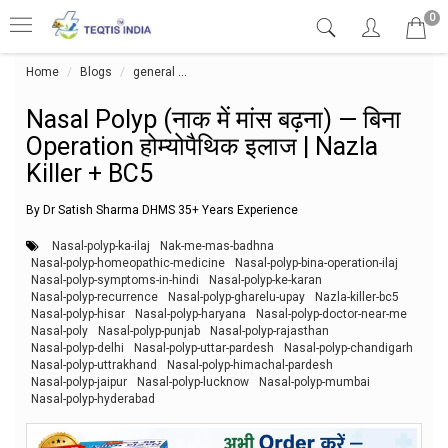
0
Home
Blogs
general
Nasal Polyp (नाक में मांस बढ़ना) — बिना Operation ह
Nasal Polyp (नाक में मांस बढ़ना) — बिना
Operation होम्योपैथिक इलाज | Nazla
Killer + BC5
By Dr Satish Sharma DHMS 35+ Years Experience
Nasal-polyp-ka-ilaj
Nak-me-mas-badhna
Nasal-polyp-homeopathic-medicine
Nasal-polyp-bina-operation-ilaj
Nasal-polyp-symptoms-in-hindi
Nasal-polyp-ke-karan
Nasal-polyp-recurrence
Nasal-polyp-gharelu-upay
Nazla-killer-bc5
Nasal-polyp-hisar
Nasal-polyp-haryana
Nasal-polyp-doctor-near-me
Nasal-poly
Nasal-polyp-punjab
Nasal-polyp-rajasthan
Nasal-polyp-delhi
Nasal-polyp-uttar-pardesh
Nasal-polyp-chandigarh
Nasal-polyp-uttrakhand
Nasal-polyp-himachal-pardesh
Nasal-polyp-jaipur
Nasal-polyp-lucknow
Nasal-polyp-mumbai
Nasal-polyp-hyderabad