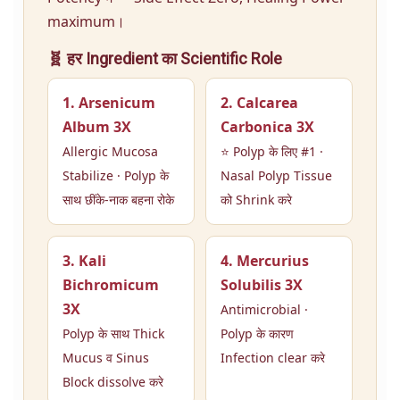
maximum।
🧬 हर Ingredient का Scientific Role
1. Arsenicum
2. Calcarea
Album 3X
Carbonica 3X
Allergic Mucosa
⭐ Polyp के लिए #1 ·
Stabilize · Polyp के
Nasal Polyp Tissue
साथ छींके-नाक बहना रोके
को Shrink करे
3. Kali
4. Mercurius
Bichromicum
Solubilis 3X
3X
Antimicrobial ·
Polyp के साथ Thick
Polyp के कारण
Mucus व Sinus
Infection clear करे
Block dissolve करे