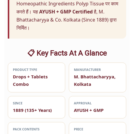
Homeopathic Ingredients Polyp Tissue पर काम
करते हैं। यह
AYUSH + GMP Certified
है, M.
Bhattacharyya & Co. Kolkata (Since 1889) द्वारा
निर्मित।
📋 Key Facts At A Glance
PRODUCT TYPE
MANUFACTURER
Drops + Tablets
M. Bhattacharyya,
Combo
Kolkata
SINCE
APPROVAL
1889 (135+ Years)
AYUSH + GMP
PACK CONTENTS
PRICE