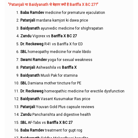
"Patanjali या Baidyanath से बेहतर क्यों है Bariffa X BC 27?"
Baba Ramdev
medicine for premature ejaculation
Patanjali
mardana kamjori ki dawa price
Baidyanath
ayurvedic medicine for shighrapatan
Zandu
Vigorex vs
Bariffa X BC 27
Dr. Reckeweg
R41 vs Bariffa X for ED
SBL
homeopathy medicine for male libido
Swami Ramdev
yoga for sexual weakness
Patanjali
Ashwashila vs
Bariffa X
Baidyanath
Musli Pak for stamina
SBL
Damiana mother tincture for PE
Dr. Reckeweg
homeopathic medicine for erectile dysfunction
Baidyanath
Vasant Kusumakar Ras price
Patanjali
Youvan Gold Plus capsule reviews
Zandu
Pancharishta and digestive health
SBL
AF-Tabs vs
Bariffa X BC 27
Baba Ramdev
treatment for gupt rog