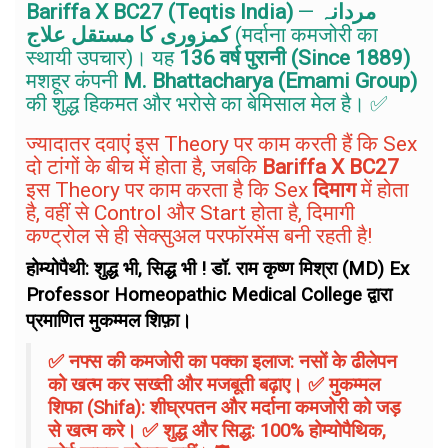
Bariffa X BC27 (Teqtis India)
—
مردانہ
کمزوری کا مستقل علاج
(मर्दाना कमजोरी का
स्थायी उपचार)। यह
136 वर्ष पुरानी (Since 1889)
मशहूर कंपनी
M. Bhattacharya (Emami Group)
की शुद्ध हिकमत और भरोसे का बेमिसाल मेल है। ✅
ज्यादातर दवाएं इस Theory पर काम करती हैं कि Sex
दो टांगों के बीच में होता है, जबकि
Bariffa X BC27
इस Theory पर काम करता है कि Sex
दिमाग
में होता
है, वहीं से Control और Start होता है, दिमागी
कण्ट्रोल से ही सेक्सुअल परफॉरमेंस बनी रहती है!
होम्योपैथी: शुद्ध भी, सिद्ध भी ! डॉ. राम कृष्ण मिश्रा (MD) Ex
Professor Homeopathic Medical College द्वारा
प्रमाणित मुकम्मल शिफ़ा।
✅ नफ्स की कमजोरी का पक्का इलाज: नसों के ढीलेपन
को खत्म कर सख्ती और मजबूती बढ़ाए। ✅ मुकम्मल
शिफा (Shifa): शीघ्रपतन और मर्दाना कमजोरी को जड़
से खत्म करे। ✅ शुद्ध और सिद्ध: 100% होम्योपैथिक,