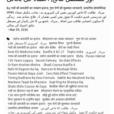
By नसों की कमजोरी का रामबाण इलाज, गुप्त रोगों की मुकम्मल जानकारी, प्रमाणित होम्योपैथिक
उपचार, مردانہ طاقت کا خاص کورس, نفس کی کمزوری سے نجات, مکمل شفاء
اور تندرستی, قدیم حکمت کا نچوڑ, بغیر کسی نقصان کے علاج, شادی شدہ زندگی
کا سکون, اعصابی طاقت میں اضافہ, مردانہ بانجھ پن کا حل, پائیدار اور مستقل
نتائج, اعتماد کی بحالی
•
Mar 09, 2026
मर्दाना कमजोरी का इलाज
शीघ्रपतन का पक्का समाधान
गुप्त रोग का उपचार
مردانہ کمزوری کا مستقل علاج
मुकम्मल शिफा
पुरानी हिकमत
नसों की कमजोरी का इलाज
जोश और शक्ति
वीर्य का जल्दी गिरना
Best ED Medicine India
Bariffa X BC 27
Teqtis India
مردانہ کمزوری
नफ्स की कमजोरी का इलाज
मर्दाना कमजोरी का पक्का इलाज
Shifa
Purani Hikmat
136 Years Legacy
Secret Delivery
No Side Effects
Dr Ram Krishan Mishra.
Shadi Course Bariffa X
Nafs Ki Ragoon Ka Ilaj
Kamzori Ki Mustaqil Shifa
Purani Hikmat Naya Josh
Zero Side Effect Treatment
Timing Badhane Ka Desi Formula
Sakhti Aur Mazbooti Ka Ilaj
Mardana Taqat Ka Khazana
Gupt Rog Ka Shartiya Ilaj
Shahi Shifa Course 46 Days
वैवाहिक जीवन की खुशियां वापस पाएं
नसों का ढीलापन जड़ से खत्म
शीघ्रपतन रोकने का प्राकृतिक तरीका
136 साल पुरानी भरोसेमंद दवा
खोई हुई मर्दाना शक्ति वापस लाएं
बिना नुकसान के टाइमिंग बढ़ाएं
सुरक्षित और असरदार होम्योपैथी
नसों की कमजोरी का रामबाण इलाज
गुप्त रोगों की मुकम्मल जानकारी
प्रमाणित होम्योपैथिक उपचार
مردانہ طاقت کا خاص کورس
قدیم حکمت کا نچوڑ
مکمل شفاء اور تندرستی
نفس کی کمزوری سے نجات