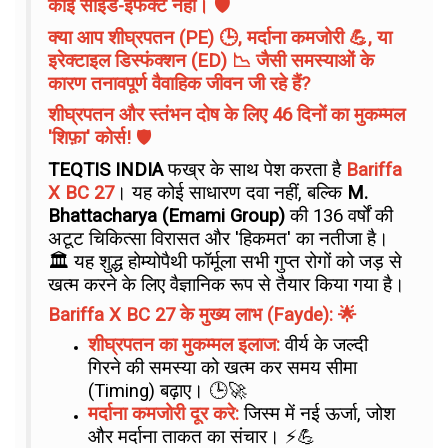
कोई साइड-इफेक्ट नहीं। 🛡️
क्या आप शीघ्रपतन (PE) 🕒, मर्दाना कमजोरी 💪, या
इरेक्टाइल डिस्फंक्शन (ED) 📉 जैसी समस्याओं के
कारण तनावपूर्ण वैवाहिक जीवन जी रहे हैं?
शीघ्रपतन और स्तंभन दोष के लिए 46 दिनों का मुकम्मल
'शिफ़ा' कोर्स!
🛡️
TEQTIS INDIA
फख्र के साथ पेश करता है
Bariffa
X BC 27
। यह कोई साधारण दवा नहीं, बल्कि
M.
Bhattacharya (Emami Group)
की 136 वर्षों की
अटूट चिकित्सा विरासत और 'हिकमत' का नतीजा है।
🏛️ यह शुद्ध होम्योपैथी फॉर्मूला सभी गुप्त रोगों को जड़ से
खत्म करने के लिए वैज्ञानिक रूप से तैयार किया गया है।
Bariffa X BC 27 के मुख्य लाभ (Fayde): 🌟
शीघ्रपतन का मुकम्मल इलाज:
वीर्य के जल्दी
गिरने की समस्या को खत्म कर समय सीमा
(Timing) बढ़ाए। 🕒🚀
मर्दाना कमजोरी दूर करे:
जिस्म में नई ऊर्जा, जोश
और मर्दाना ताकत का संचार। ⚡💪