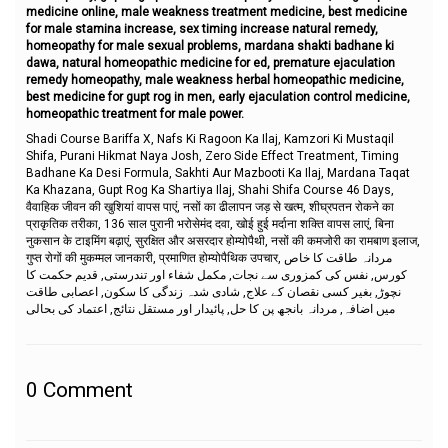
medicine online, male weakness treatment medicine, best medicine
for male stamina increase, sex timing increase natural remedy,
homeopathy for male sexual problems, mardana shakti badhane ki
dawa, natural homeopathic medicine for ed, premature ejaculation
remedy homeopathy, male weakness herbal homeopathic medicine,
best medicine for gupt rog in men, early ejaculation control medicine,
homeopathic treatment for male power.
Shadi Course Bariffa X, Nafs Ki Ragoon Ka Ilaj, Kamzori Ki Mustaqil
Shifa, Purani Hikmat Naya Josh, Zero Side Effect Treatment, Timing
Badhane Ka Desi Formula, Sakhti Aur Mazbooti Ka Ilaj, Mardana Taqat
Ka Khazana, Gupt Rog Ka Shartiya Ilaj, Shahi Shifa Course 46 Days,
वैवाहिक जीवन की खुशियां वापस पाएं, नसों का ढीलापन जड़ से खत्म, शीघ्रपतन रोकने का
प्राकृतिक तरीका, 136 साल पुरानी भरोसेमंद दवा, खोई हुई मर्दाना शक्ति वापस लाएं, बिना
नुकसान के टाइमिंग बढ़ाएं, सुरक्षित और असरदार होम्योपैथी, नसों की कमजोरी का रामबाण इलाज,
गुप्त रोगों की मुकम्मल जानकारी, प्रमाणित होम्योपैथिक उपचार, مردانہ طاقت کا خاص
کورس, نفس کی کمزوری سے نجات, مکمل شفاء اور تندرستی, قدیم حکمت کا
نچوڑ, بغیر کسی نقصان کے علاج, شادی شدہ زندگی کا سکون, اعصابی طاقت
میں اضافہ, مردانہ بانجھ پن کا حل, پائیدار اور مستقل نتائج, اعتماد کی بحالی
0
Comment