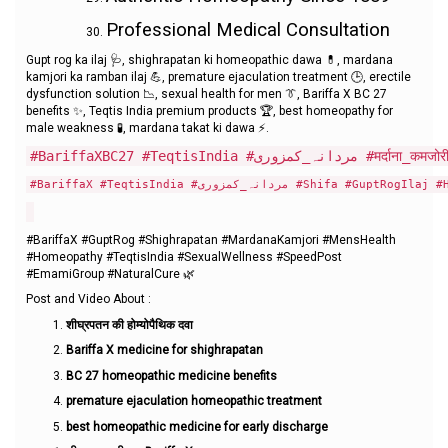
Professional Medical Consultation
Gupt rog ka ilaj 🩺, shighrapatan ki homeopathic dawa 💊, mardana
kamjori ka ramban ilaj 💪, premature ejaculation treatment 🕒, erectile
dysfunction solution 📉, sexual health for men 👔, Bariffa X BC 27
benefits ✨, Teqtis India premium products 🏆, best homeopathy for
male weakness 🧪, mardana takat ki dawa ⚡.
#BariffaX #TeqtisIndia #نہ_کمزوری
#BariffaX #GuptRog #Shighrapatan #MardanaKamjori #MensHealth
#Homeopathy #TeqtisIndia #SexualWellness #SpeedPost
#EmamiGroup #NaturalCure 🌿
Post and Video About :
शीघ्रपतन की होम्योपैथिक दवा
Bariffa X medicine for shighrapatan
BC 27 homeopathic medicine benefits
premature ejaculation homeopathic treatment
best homeopathic medicine for early discharge