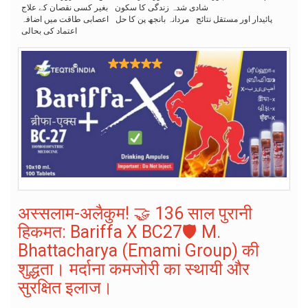
شادی شدہ زندگی کا سکون
بغیر کسی نقصان کے علاج
پائیدار اور مستقل نتائج
مردانہ بانجھ پن کا حل
اعصابی طاقت میں اضافہ
اعتماد کی بحالی
अस्सलाम-अलैकुम! 🤝 136 साल पुरानी
हिकमत: Bariffa X BC27🛡️ M.
Bhattacharya (Emami Group) की
शुद्धता। मर्दाना कमजोरी का स्थायी और
सुरक्षित इलाज।