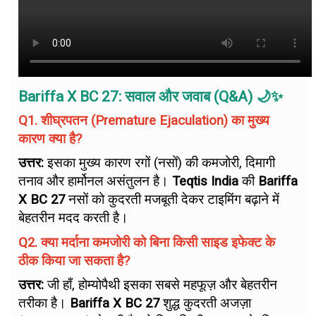
Bariffa X BC 27: सवाल और जवाब (Q&A) 🌙✨
Q1. शीघ्रपतन (Premature Ejaculation) का मुख्य
कारण क्या है?
उत्तर:
इसका मुख्य कारण रगों (नसों) की कमजोरी, दिमागी
तनाव और हार्मोनल असंतुलन है।
Teqtis India
की
Bariffa
X BC 27
नसों को कुदरती मजबूती देकर टाइमिंग बढ़ाने में
बेहतरीन मदद करती है।
Q2. क्या मर्दाना कमजोरी को बिना किसी साइड इफेक्ट के
ठीक किया जा सकता है?
उत्तर:
जी हाँ, होम्योपैथी इसका सबसे महफूज़ और बेहतरीन
तरीका है।
Bariffa X BC 27
शुद्ध कुदरती अजज़ा