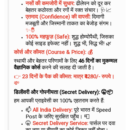
नसों की कमजोरी में सुधार:
ढीलेपन को दूर कर
बेहतर कठोरता और रगों में रक्त संचार। 🩺📈
एतमाद (Confidence) की वापसी:
दिमागी
मजबूती और जिस्मानी ताकत का बेजोड़ संगम।
✨🤴
100% महफूज़ (Safe):
शुद्ध होम्योपैथी, जिसका
कोई साइड इफेक्ट नहीं। शुद्ध भी, सिद्ध भी! 🌿
कोर्स और कीमत (Course & Price): 💰
स्थायी और बेहतर परिणामों के लिए
46 दिनों का मुकम्मल
वैज्ञानिक कोर्स
करने की सलाह दी जाती है।
👉
23 दिनों के पैक की कीमत: मात्र ₹4280/- रुपये।
💸
डिलीवरी और गोपनीयता (Secret Delivery): 🤫📦
हम आपकी प्राइवेसी का 100% एहतराम करते हैं:
📫
All India Delivery:
पूरे भारत में Speed
Post के जरिए सुरक्षित पहुँच। 📮
🤫
Secret Delivery Service:
पार्सल पर दवा
का नाम या बीमारी का कोई जिक्र नहीं होता।