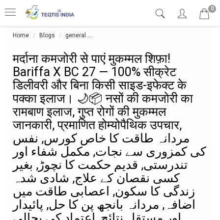
0
Home
Blogs
general
मर्दाना कमजोरी से पाएं मुकम्मल शिफ़ा!
Bariffa X BC 27 — 100% सीक्रेट
डिलीवरी और बिना किसी साइड-इफेक्ट के
पक्का इलाज। 🌙📦 नसों की कमजोरी का
रामबाण इलाज, गुप्त रोगों की मुकम्मल
जानकारी, प्रमाणित होम्योपैथिक उपचार,
مردانہ طاقت کا خاص کورس, نفس
کی کمزوری سے نجات, مکمل شفاء اور
تندرستی, قدیم حکمت کا نچوڑ, بغیر
کسی نقصان کے علاج, شادی شدہ
زندگی کا سکون, اعصابی طاقت میں
اضافہ, مردانہ بانجھ پن کا حل, پائیدار
اور مستقل نتائج, اعتماد کی بحالی