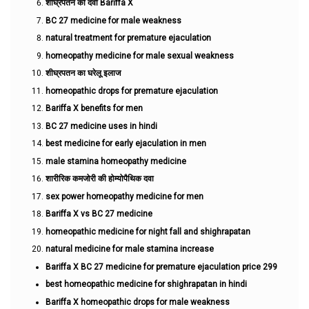
शीघ्रपतन की दवा Bariffa X
BC 27 medicine for male weakness
natural treatment for premature ejaculation
homeopathy medicine for male sexual weakness
शीघ्रपतन का घरेलू इलाज
homeopathic drops for premature ejaculation
Bariffa X benefits for men
BC 27 medicine uses in hindi
best medicine for early ejaculation in men
male stamina homeopathy medicine
शारीरिक कमजोरी की होम्योपैथिक दवा
sex power homeopathy medicine for men
Bariffa X vs BC 27 medicine
homeopathic medicine for night fall and shighrapatan
natural medicine for male stamina increase
Bariffa X BC 27 medicine for premature ejaculation price 299
best homeopathic medicine for shighrapatan in hindi
Bariffa X homeopathic drops for male weakness