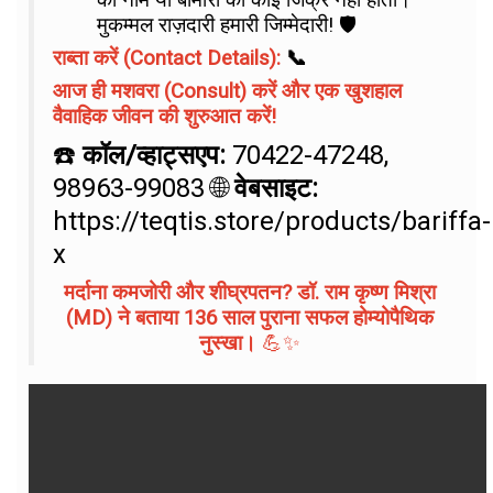
मुकम्मल राज़दारी हमारी जिम्मेदारी! 🛡️
राब्ता करें (Contact Details):
📞
आज ही मशवरा (Consult) करें और एक खुशहाल
वैवाहिक जीवन की शुरुआत करें!
☎️
कॉल/व्हाट्सएप:
70422-47248,
98963-99083 🌐
वेबसाइट:
https://teqtis.store/products/bariffa-
x
मर्दाना कमजोरी और शीघ्रपतन? डॉ. राम कृष्ण मिश्रा
(MD) ने बताया 136 साल पुराना सफल होम्योपैथिक
नुस्खा।
💪✨