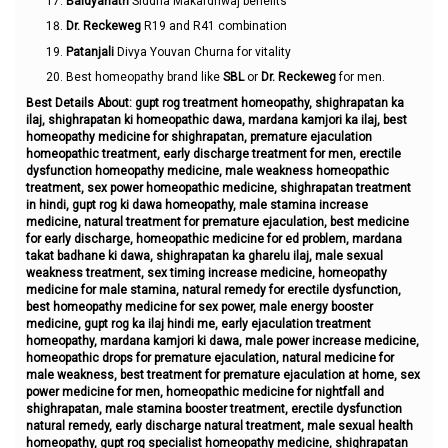
Baidyanath
Siddha Makardhwaj benefits
Dr. Reckeweg
R19 and R41 combination
Patanjali
Divya Youvan Churna for vitality
Best homeopathy brand like
SBL
or
Dr. Reckeweg
for men.
Best Details About: gupt rog treatment homeopathy, shighrapatan ka
ilaj, shighrapatan ki homeopathic dawa, mardana kamjori ka ilaj, best
homeopathy medicine for shighrapatan, premature ejaculation
homeopathic treatment, early discharge treatment for men, erectile
dysfunction homeopathy medicine, male weakness homeopathic
treatment, sex power homeopathic medicine, shighrapatan treatment
in hindi, gupt rog ki dawa homeopathy, male stamina increase
medicine, natural treatment for premature ejaculation, best medicine
for early discharge, homeopathic medicine for ed problem, mardana
takat badhane ki dawa, shighrapatan ka gharelu ilaj, male sexual
weakness treatment, sex timing increase medicine, homeopathy
medicine for male stamina, natural remedy for erectile dysfunction,
best homeopathy medicine for sex power, male energy booster
medicine, gupt rog ka ilaj hindi me, early ejaculation treatment
homeopathy, mardana kamjori ki dawa, male power increase medicine,
homeopathic drops for premature ejaculation, natural medicine for
male weakness, best treatment for premature ejaculation at home, sex
power medicine for men, homeopathic medicine for nightfall and
shighrapatan, male stamina booster treatment, erectile dysfunction
natural remedy, early discharge natural treatment, male sexual health
homeopathy, gupt rog specialist homeopathy medicine, shighrapatan