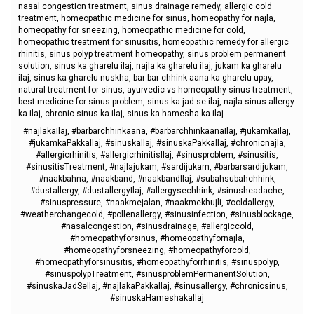
nasal congestion treatment, sinus drainage remedy, allergic cold
treatment, homeopathic medicine for sinus, homeopathy for najla,
homeopathy for sneezing, homeopathic medicine for cold,
homeopathic treatment for sinusitis, homeopathic remedy for allergic
rhinitis, sinus polyp treatment homeopathy, sinus problem permanent
solution, sinus ka gharelu ilaj, najla ka gharelu ilaj, jukam ka gharelu
ilaj, sinus ka gharelu nuskha, bar bar chhink aana ka gharelu upay,
natural treatment for sinus, ayurvedic vs homeopathy sinus treatment,
best medicine for sinus problem, sinus ka jad se ilaj, najla sinus allergy
ka ilaj, chronic sinus ka ilaj, sinus ka hamesha ka ilaj.
#najlakaIlaj, #barbarchhinkaana, #barbarchhinkaanaIlaj, #jukamkaIlaj,
#jukamkaPakkaIlaj, #sinuskaIlaj, #sinuskaPakkaIlaj, #chronicnajla,
#allergicrhinitis, #allergicrhinitisIlaj, #sinusproblem, #sinusitis,
#sinusitisTreatment, #najlajukam, #sardijukam, #barbarsardijukam,
#naakbahna, #naakband, #naakbandIlaj, #subahsubahchhink,
#dustallergy, #dustallergyIlaj, #allergysechhink, #sinusheadache,
#sinuspressure, #naakmejalan, #naakmekhujli, #coldallergy,
#weatherchangecold, #pollenallergy, #sinusinfection, #sinusblockage,
#nasalcongestion, #sinusdrainage, #allergiccold,
#homeopathyforsinus, #homeopathyfornajla,
#homeopathyforsneezing, #homeopathyforcold,
#homeopathyforsinusitis, #homeopathyforrhinitis, #sinuspolyp,
#sinuspolypTreatment, #sinusproblemPermanentSolution,
#sinuskaJadSeIlaj, #najlakaPakkaIlaj, #sinusallergy, #chronicsinus,
#sinuskaHameshakaIlaj