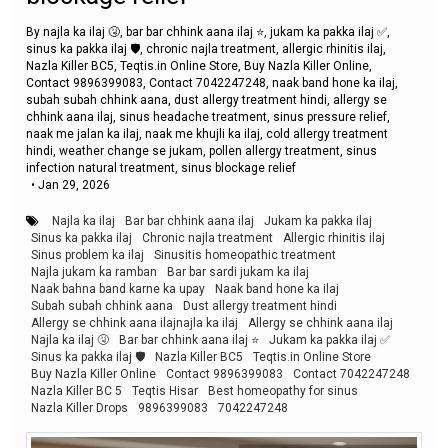
By najla ka ilaj 🤧, bar bar chhink aana ilaj ⭐, jukam ka pakka ilaj ✅,
sinus ka pakka ilaj 🛡️, chronic najla treatment, allergic rhinitis ilaj,
Nazla Killer BC5, Teqtis.in Online Store, Buy Nazla Killer Online,
Contact 9896399083, Contact 7042247248, naak band hone ka ilaj,
subah subah chhink aana, dust allergy treatment hindi, allergy se
chhink aana ilaj, sinus headache treatment, sinus pressure relief,
naak me jalan ka ilaj, naak me khujli ka ilaj, cold allergy treatment
hindi, weather change se jukam, pollen allergy treatment, sinus
infection natural treatment, sinus blockage relief
•
Jan 29, 2026
Najla ka ilaj
Bar bar chhink aana ilaj
Jukam ka pakka ilaj
Sinus ka pakka ilaj
Chronic najla treatment
Allergic rhinitis ilaj
Sinus problem ka ilaj
Sinusitis homeopathic treatment
Najla jukam ka ramban
Bar bar sardi jukam ka ilaj
Naak bahna band karne ka upay
Naak band hone ka ilaj
Subah subah chhink aana
Dust allergy treatment hindi
Allergy se chhink aana ilajnajla ka ilaj
Allergy se chhink aana ilaj
Najla ka ilaj 🤧
Bar bar chhink aana ilaj ⭐
Jukam ka pakka ilaj ✅
Sinus ka pakka ilaj 🛡️
Nazla Killer BC5
Teqtis.in Online Store
Buy Nazla Killer Online
Contact 9896399083
Contact 7042247248
Nazla Killer BC 5
Teqtis Hisar
Best homeopathy for sinus
Nazla Killer Drops
9896399083
7042247248