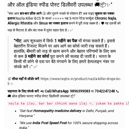
और ऑल इंडिया स्पीड पोस्ट डिलीवरी उपलब्ध! 🚚📦✨"
"क्या आप
बार-बार छींक आने
🤧 और पुराने नजले से परेशान हैं? अब पाइए
जुकाम का पक्का
इलाज
Nazla Killer BC5 के साथ! ⭐⭐⭐⭐⭐ यह 5-स्टार रेटेड फार्मूला
Chronic Najla
,
Allergic Rhinitis
और
Sinus का पक्का इलाज
करने में पूरी तरह सक्षम है। 🛡️ यह एलर्जी को
जड़ से मिटाता है और बंद नाक में तुरंत राहत देता है। ✅
"नोट:
आप शुरुआत में सिर्फ
1 महीने का पैक
भी मंगवा सकते हैं। इससे
बेहतरीन रिजल्ट मिलने पर आप आगे का कोर्स जारी रख सकते हैं।
हालांकि, बीमारी को जड़ से खत्म करने और बेहतर परिणामों के लिए कम
से कम
3 महीने का कोर्स
पूरा करने की सलाह दी जाती है। भारत के
किसी भी कोने से दवा घर बैठे मंगवाने के लिए हमारे हेल्पलाइन नंबर पर
संपर्क करें।" ✅
🛒
सीधा यहाँ से ऑर्डर करें:
https://www.teqtis.in/product/nazla-killer-drops-bc-
5
✨
सहायता के लिए संपर्क करें:
📲
Call/WhatsApp:
9896399083
या
7042247248
📞
🚚 ऑल इंडिया फास्ट स्पीड पोस्ट डिलीवरी उपलब्ध! 📦"
najla ka ilaj, bar bar chhink aana ilaj ⭐, jukam ka pakka il
"Get fast
Homeopathy medicine delivery
in Delhi, Punjab, and
Haryana."
"We use
India Post Speed Post
for 100% secure shipping across
India."