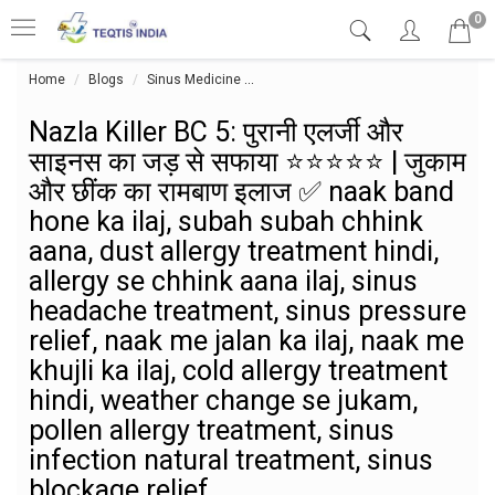
0
Home
Blogs
Sinus Medicine
Nazla Killer BC 5: पुरानी एलर्जी और साइ
Nazla Killer BC 5: पुरानी एलर्जी और
साइनस का जड़ से सफाया ⭐⭐⭐⭐⭐ | जुकाम
और छींक का रामबाण इलाज ✅ naak band
hone ka ilaj, subah subah chhink
aana, dust allergy treatment hindi,
allergy se chhink aana ilaj, sinus
headache treatment, sinus pressure
relief, naak me jalan ka ilaj, naak me
khujli ka ilaj, cold allergy treatment
hindi, weather change se jukam,
pollen allergy treatment, sinus
infection natural treatment, sinus
blockage relief