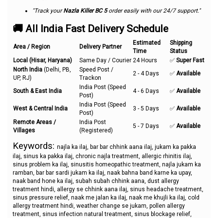
"Track your
Nazla Killer BC 5
order easily with our 24/7 support."
🚚 All India Fast Delivery Schedule
Estimated
Shipping
Area / Region
Delivery Partner
Time
Status
Local (Hisar, Haryana)
Same Day / Courier
24 Hours
✅
Super Fast
North India
(Delhi, PB,
Speed Post /
2 - 4 Days
✅
Available
UP, RJ)
Trackon
India Post (Speed
South & East India
4 - 6 Days
✅
Available
Post)
India Post (Speed
West & Central India
3 - 5 Days
✅
Available
Post)
Remote Areas /
India Post
5 - 7 Days
✅
Available
Villages
(Registered)
Keywords:
najla ka ilaj, bar bar chhink aana ilaj, jukam ka pakka
ilaj, sinus ka pakka ilaj, chronic najla treatment, allergic rhinitis ilaj,
sinus problem ka ilaj, sinusitis homeopathic treatment, najla jukam ka
ramban, bar bar sardi jukam ka ilaj, naak bahna band karne ka upay,
naak band hone ka ilaj, subah subah chhink aana, dust allergy
treatment hindi, allergy se chhink aana ilaj, sinus headache treatment,
sinus pressure relief, naak me jalan ka ilaj, naak me khujli ka ilaj, cold
allergy treatment hindi, weather change se jukam, pollen allergy
treatment, sinus infection natural treatment, sinus blockage relief,