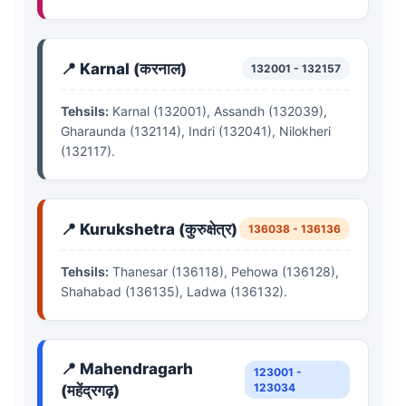
📍 Karnal (करनाल)
132001 - 132157
Tehsils:
Karnal (132001), Assandh (132039),
Gharaunda (132114), Indri (132041), Nilokheri
(132117).
📍 Kurukshetra (कुरुक्षेत्र)
136038 - 136136
Tehsils:
Thanesar (136118), Pehowa (136128),
Shahabad (136135), Ladwa (136132).
📍 Mahendragarh
123001 -
123034
(महेंद्रगढ़)