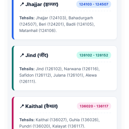
📍 Jhajjar (झज्जर)
124103 - 124507
Tehsils:
Jhajjar (124103), Bahadurgarh
(124507), Beri (124201), Badli (124105),
Matanhail (124106).
📍 Jind (जींद)
126102 - 126152
Tehsils:
Jind (126102), Narwana (126116),
Safidon (126112), Julana (126101), Alewa
(126111).
📍 Kaithal (कैथल)
136020 - 136117
Tehsils:
Kaithal (136027), Guhla (136026),
Pundri (136020), Kalayat (136117).