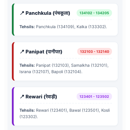
📍 Panchkula (पंचकूला)
134102 - 134205
Tehsils:
Panchkula (134109), Kalka (133302).
📍 Panipat (पानीपत)
132103 - 132140
Tehsils:
Panipat (132103), Samalkha (132101),
Israna (132107), Bapoli (132104).
📍 Rewari (रेवाड़ी)
123401 - 123502
Tehsils:
Rewari (123401), Bawal (123501), Kosli
(123302).