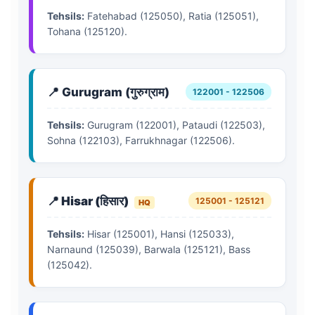
Tehsils:
Fatehabad (125050), Ratia (125051),
Tohana (125120).
📍 Gurugram (गुरुग्राम)
122001 - 122506
Tehsils:
Gurugram (122001), Pataudi (122503),
Sohna (122103), Farrukhnagar (122506).
📍 Hisar (हिसार)
125001 - 125121
HQ
Tehsils:
Hisar (125001), Hansi (125033),
Narnaund (125039), Barwala (125121), Bass
(125042).