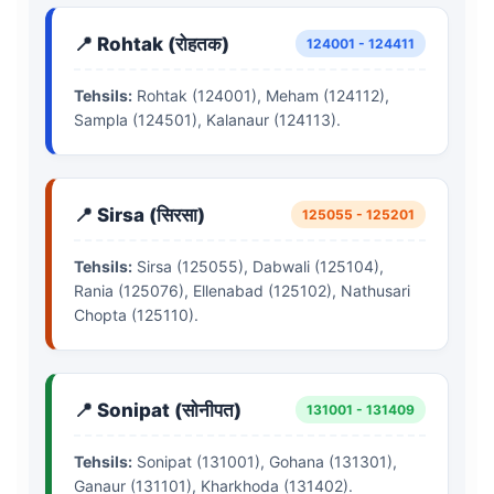
📍 Rohtak (रोहतक)
124001 - 124411
Tehsils:
Rohtak (124001), Meham (124112),
Sampla (124501), Kalanaur (124113).
📍 Sirsa (सिरसा)
125055 - 125201
Tehsils:
Sirsa (125055), Dabwali (125104),
Rania (125076), Ellenabad (125102), Nathusari
Chopta (125110).
📍 Sonipat (सोनीपत)
131001 - 131409
Tehsils:
Sonipat (131001), Gohana (131301),
Ganaur (131101), Kharkhoda (131402).