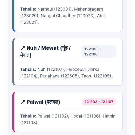
Tehsils:
Narnaul (123001), Mahendragarh
(123029), Nangal Chaudhry (123023), Ateli
(123021).
📍 Nuh / Mewat (नूंह /
122103 -
122108
मेवात)
Tehsils:
Nuh (122107), Ferozepur Jhirka
(122104), Punahana (122508), Taoru (122105).
📍 Palwal (पलवल)
121102 - 121107
Tehsils:
Palwal (121102), Hodal (121106), Hathin
(121103).