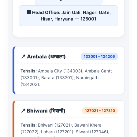
🏢 Head Office:
Jain Gali, Nagori Gate,
Hisar, Haryana — 125001
📍 Ambala (अम्बाला)
133001 - 134205
Tehsils:
Ambala City (134003), Ambala Cantt
(133001), Barara (133201), Naraingarh
(134203).
📍 Bhiwani (भिवानी)
127021 - 127310
Tehsils:
Bhiwani (127021), Bawani Khera
(127032), Loharu (127201), Siwani (127046),