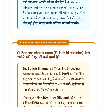
यही रेशा (कफ) आपके गले को छील देता है (Irritation),
जिससे आपको बार-बार गला साफ करने की आदत पड़ जाती
है। मुँह से बदबू आना (Halitosis) भी इसी टपकते हुए रेशे में
पनपने वाले बैक्टीरिया का नतीजा है। कफ सीरप पीने से यह
ठीक नहीं होगा,
साइनस की ब्लॉकेज खोलनी पड़ेगी।
🔍 SEARCH QUERY: bar bar chhink aana
Q. Bar bar chhink aana (Subah ki chhinke) कैसे
रोकें? AC में एलर्जी क्यों होती है?
Dr. Satish Sharma:
इसे 'Morning Sneezing
Spasms' कहते हैं। आपकी नाक की झिल्ली इतनी सेंसिटिव
(Hyper-reactive) हो चुकी है कि जैसे ही आप बिस्तर से
उठकर ठंडे फर्श पर पैर रखते हैं या AC की ठंडी-सूखी हवा में
जाते हैं, बॉडी उसे "खतरा" मान लेती है।
दिमाग तुरंत शरीर में
हिस्टामाइन (Histamine)
नाम का
केमिकल रिलीज़ करता है, और आपको धूल या मौसम बदलते