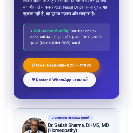
लेकिन आराम सिर्फ कुछ घंटों का? हर मौसम बदलते ही नाक
बंद और गले में कफ (Post Nasal Drip) जमना शुरू?
यह
जुकाम नहीं है, यह पुराना नज़ला और साइनस है।
⚡
सीधे Doctor से जानिए:
Bar-bar chhink
aana क्यों बंद नहीं होता और इसका 100% परमानेंट
इलाज (Nazla Killer BC5) क्या है।
🛒 Order Nazla Killer BC5 — ₹1085
💬 Doctor से WhatsApp पर बात करें
✓ VERIFIED MEDICAL एक्सपर्ट
Dr. Satish Sharma, DHMS, MD
(Homeopathy)