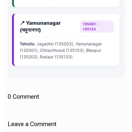
📍 Yamunanagar
135001 -
135133
(यमुनानगर)
Tehsils:
Jagadhri (135003), Yamunanagar
(135001), Chhachhrauli (135103), Bilaspur
(135202), Radaur (135133).
0
Comment
Leave a Comment