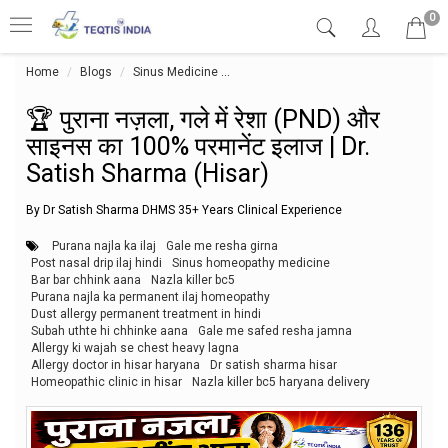
0
Home
Blogs
Sinus Medicine
🏆 पुराना नज़ला, गले में रेशा (PND) और साइ
🏆 पुराना नज़ला, गले में रेशा (PND) और
साइनस का 100% परमानेंट इलाज | Dr.
Satish Sharma (Hisar)
By Dr Satish Sharma DHMS 35+ Years Clinical Experience
Purana najla ka ilaj
Gale me resha girna
Post nasal drip ilaj hindi
Sinus homeopathy medicine
Bar bar chhink aana
Nazla killer bc5
Purana najla ka permanent ilaj homeopathy
Dust allergy permanent treatment in hindi
Subah uthte hi chhinke aana
Gale me safed resha jamna
Allergy ki wajah se chest heavy lagna
Allergy doctor in hisar haryana
Dr satish sharma hisar
Homeopathic clinic in hisar
Nazla killer bc5 haryana delivery