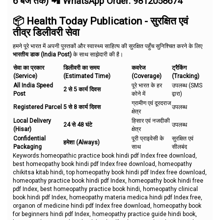
6 बजे तक) 📲 WhatsApp Order: 9812058674
📦 Health Today Publication - सुरक्षित एवं
तीव्र डिलीवरी सेवा
हमने पूरे भारत में अपनी पुस्तकों और स्वास्थ्य साहित्य की सुरक्षित पहुँच सुनिश्चित करने के लिए
भारतीय डाक (India Post)
के साथ साझेदारी की है।
सेवा का प्रकार
डिलीवरी का समय
कवरेज
ट्रैकिंग
(Service)
(Estimated Time)
(Coverage)
(Tracking)
All India Speed
पूरे भारत के हर
उपलब्ध (SMS
2 से 5 कार्य दिवस
Post
कोने में
द्वारा)
ग्रामीण एवं दूरदराज
Registered Parcel
5 से 8 कार्य दिवस
उपलब्ध
क्षेत्र
Local Delivery
हिसार एवं नजदीकी
24 से 48 घंटे
उपलब्ध
(Hisar)
क्षेत्र
Confidential
पूरी प्राइवेसी के
सुरक्षित एवं
हमेशा (Always)
Packaging
साथ
सीलबंद
Keywords:homeopathic practice book hindi pdf Index free download,
best homeopathy book hindi pdf Index free download, homeopathy
chikitsa kitab hindi, top homeopathy book hindi pdf Index free download,
homeopathy practice book hindi pdf Index, homeopathy book hindi free
pdf Index, best homeopathy practice book hindi, homeopathy clinical
book hindi pdf Index, homeopathy materia medica hindi pdf Index free,
organon of medicine hindi pdf Index free download, homeopathy book
for beginners hindi pdf Index, homeopathy practice guide hindi book,