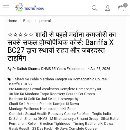
0
Home
Blogs
general
⭐⭐⭐⭐⭐ शादी से पहले मर्दाना कमजोरी का सबसे सफल होम्यो
⭐⭐⭐⭐⭐ शादी से पहले मर्दाना कमजोरी का
सबसे सफल होम्योपैथिक कोर्स: Bariffa X
BC27 द्वारा स्थायी राहत और जबरदस्त
टाइमिंग
By Dr Satish Sharma DHMS 35 Years Experience
•
Apr 23, 2026
Shadi Se Pehle Mardana Kamjori Ka Homeopathic Course
Bariffa X BC27
Pre-Marriage Sexual Weakness Complete Homeopathy Kit
30 Din Ka Mardana Taqat Recovery Course For Groom
Bachpan Ki Galti Ka Jad Se Ilaj Homeopathy
Shadi Se 1 Mahina Pehle Ki Kamjori Ki Dawa
Marriage Wellness Homeopathic Kit Price
Complete Sexual Health Recovery Course For Men
Teqtis India
Dr Satish Sharma DHMS
M Bhattacharya Emami Group
Sthai Rahat
Permanent Relief
Erection Tightness
Timing Badhane Ki Dawa
Gajab Result
23 Day Pack
46 Days Complete Course