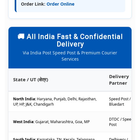
Order Link:
Order Online
🚚 All India Fast & Confidential
Delivery
Via India Post Speed Post & Premium Courier
Services
Delivery
State / UT (क्षेत्र)
Partner
North India:
Haryana, Punjab, Delhi, Rajasthan,
Speed Post /
UP, HP, J&K, Chandigarh
Bluedart
DTDC / Speed
West India:
Gujarat, Maharashtra, Goa, MP
Post
South India:
Karnataka, TN, Kerala, Telangana,
Delhivery /