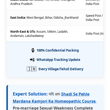
Andhra Pradesh
India Post
Speed Post /
East India:
West Bengal, Bihar, Odisha, Jharkhand
India Post
North-East & UTs:
Assam, Sikkim, Ladakh,
India Post (Air)
Andaman, Lakshadweep
🔒
100% Confidential Packing
📲
WhatsApp Tracking Update
🇮🇳
Every Village/Tehsil Delivery
Expert Solution:
यदि आप
Shadi Se Pehle
Mardana Kamjori Ka Homeopathic Course
,
Pre-marriage Sexual Weakness Complete