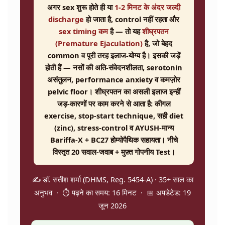
अगर sex शुरू होते ही या
1-2 मिनट के अंदर जल्दी
discharge
हो जाता है, control नहीं रहता और
sex timing कम
है — तो यह
शीघ्रपतन
(Premature Ejaculation)
है, जो बेहद
common व पूरी तरह इलाज-योग्य है। इसकी जड़ें
होती हैं — नसों की अति-संवेदनशीलता, serotonin
असंतुलन, performance anxiety व कमज़ोर
pelvic floor। शीघ्रपतन का असली इलाज इन्हीं
जड़-कारणों पर काम करने से आता है: कीगल
exercise, stop-start technique, सही diet
(zinc), stress-control व AYUSH-मान्य
Bariffa-X + BC27
होम्योपैथिक सहायता। नीचे
विस्तृत 20 सवाल-जवाब + मुफ़्त गोपनीय Test।
✍️ डॉ. सतीश शर्मा (DHMS, Reg. 5454-A) · 35+ साल का
अनुभव · ⏱️ पढ़ने का समय: 16 मिनट · 📅 अपडेटेड: 19
जून 2026