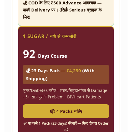
💰 COD के लिए ₹500 Advance आवश्यक —
बाकी Delivery पर। (सिर्फ़ Serious ग्राहक के
लिए)
⚕️ SUGAR / नशे से कमज़ोरी
92
Days Course
💰 23 Days Pack —
₹4,230
(With
Shipping)
शुगर/Diabetes मरीज़ · शराब/चिट्टा/गांजा से Damage
· 5+ साल पुरानी Problem · BP/Heart Patients
📦 4 Packs चाहिए
✅ या पहले
1 Pack (23 days)
मँगवाएँ — फिर दोबारा Order
करें