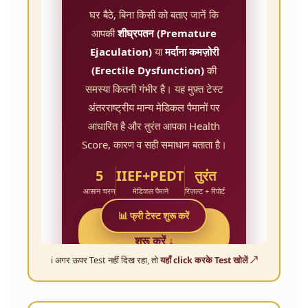
ℹ️ अगर ऊपर Test नहीं दिख रहा, तो
यहाँ click करके Test खोलें ↗