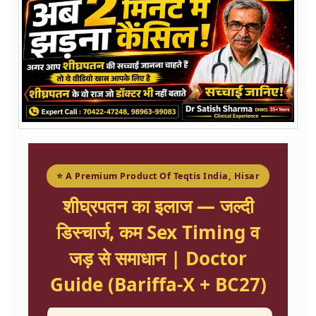
⭐ A Premium Product Of Teqtis India, Hisar
शीघ्रपतन का इलाज — जल्दी
डिस्चार्ज, कम Sex Timing व
जड़ से समाधान | Doctor
Guide (Bariffa-X + BC27)