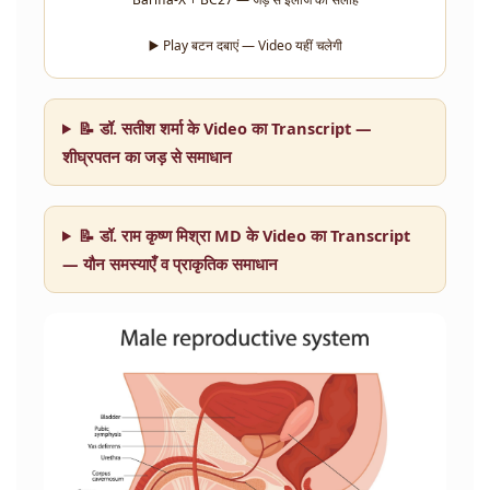
▶️ Play बटन दबाएं — Video यहीं चलेगी
📝 डॉ. सतीश शर्मा के Video का Transcript —
शीघ्रपतन का जड़ से समाधान
📝 डॉ. राम कृष्ण मिश्रा MD के Video का Transcript
— यौन समस्याएँ व प्राकृतिक समाधान