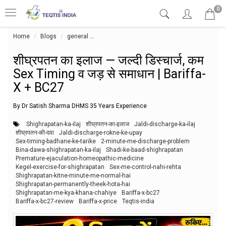
0
Home
Blogs
general
शीघ्रपतन का इलाज — जल्दी डिस्चार्ज, कम Sex Timing 
शीघ्रपतन का इलाज — जल्दी डिस्चार्ज, कम
Sex Timing व जड़ से समाधान | Bariffa-
X + BC27
By Dr Satish Sharma DHMS 35 Years Experience
Shighrapatan-ka-ilaj
शीघ्रपतन-का-इलाज
Jaldi-discharge-ka-ilaj
शीघ्रपतन-की-दवा
Jaldi-discharge-rokne-ke-upay
Sex-timing-badhane-ke-tarike
2-minute-me-discharge-problem
Bina-dawa-shighrapatan-ka-ilaj
Shadi-ke-baad-shighrapatan
Premature-ejaculation-homeopathic-medicine
Kegel-exercise-for-shighrapatan
Sex-me-control-nahi-rehta
Shighrapatan-kitne-minute-me-normal-hai
Shighrapatan-permanently-theek-hota-hai
Shighrapatan-me-kya-khana-chahiye
Bariffa-x-bc27
Bariffa-x-bc27-review
Bariffa-x-price
Teqtis-india