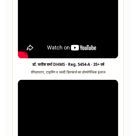
डॉ. सतीश शर्मा DHMS · Reg. 5454-A · 35+ वर्ष
शीघ्रपतन, टाइमिंग व जल्दी डिस्चार्ज का होम्योपैथिक इलाज