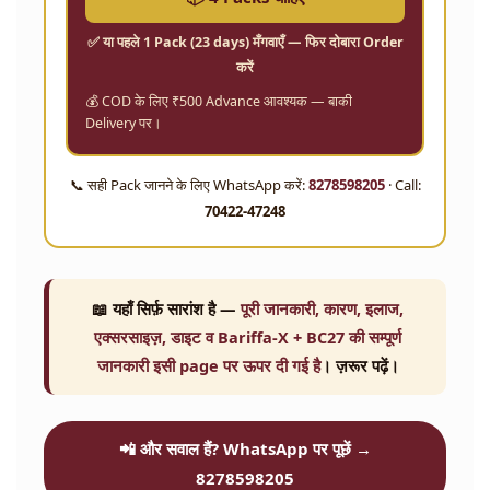
✅ या पहले
1 Pack (23 days)
मँगवाएँ — फिर दोबारा Order
करें
💰 COD के लिए ₹500 Advance आवश्यक — बाकी
Delivery पर।
📞 सही Pack जानने के लिए WhatsApp करें:
8278598205
· Call:
70422-47248
📖 यहाँ सिर्फ़ सारांश है —
पूरी जानकारी, कारण, इलाज,
एक्सरसाइज़, डाइट व Bariffa-X + BC27 की सम्पूर्ण
जानकारी इसी page पर ऊपर दी गई है
। ज़रूर पढ़ें।
📲 और सवाल हैं? WhatsApp पर पूछें →
8278598205