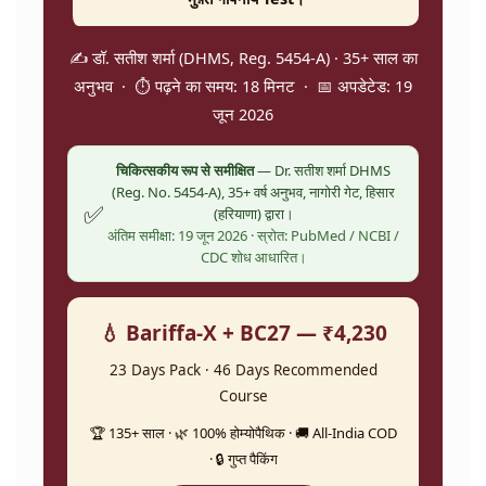
✍️ डॉ. सतीश शर्मा (DHMS, Reg. 5454-A) · 35+ साल का
अनुभव · ⏱️ पढ़ने का समय: 18 मिनट · 📅 अपडेटेड: 19
जून 2026
चिकित्सकीय रूप से समीक्षित
— Dr. सतीश शर्मा DHMS
(Reg. No. 5454-A), 35+ वर्ष अनुभव, नागोरी गेट, हिसार
✅
(हरियाणा) द्वारा।
अंतिम समीक्षा: 19 जून 2026 · स्रोत: PubMed / NCBI /
CDC शोध आधारित।
💧 Bariffa-X + BC27 — ₹4,230
23 Days Pack · 46 Days Recommended
Course
🏆 135+ साल · 🌿 100% होम्योपैथिक · 🚚 All-India COD
· 🔒 गुप्त पैकिंग