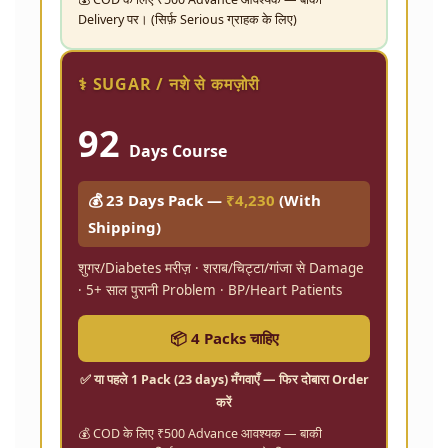
Delivery पर। (सिर्फ़ Serious ग्राहक के लिए)
⚕️ SUGAR / नशे से कमज़ोरी
92
Days Course
💰 23 Days Pack —
₹4,230
(With
Shipping)
शुगर/Diabetes मरीज़ · शराब/चिट्टा/गांजा से Damage
· 5+ साल पुरानी Problem · BP/Heart Patients
📦 4 Packs चाहिए
✅ या पहले
1 Pack (23 days)
मँगवाएँ — फिर दोबारा Order
करें
💰 COD के लिए ₹500 Advance आवश्यक — बाकी