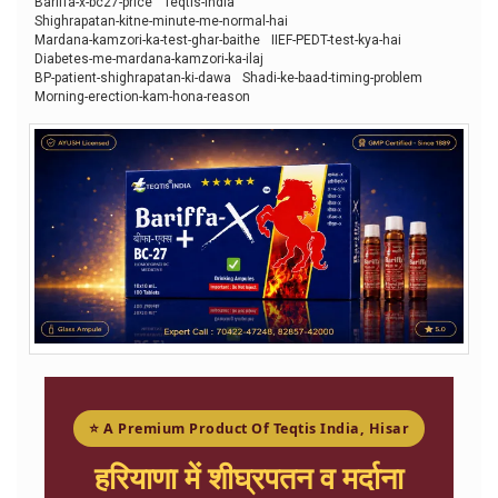
Bariffa-x-bc27-price
Teqtis-india
Shighrapatan-kitne-minute-me-normal-hai
Mardana-kamzori-ka-test-ghar-baithe
IIEF-PEDT-test-kya-hai
Diabetes-me-mardana-kamzori-ka-ilaj
BP-patient-shighrapatan-ki-dawa
Shadi-ke-baad-timing-problem
Morning-erection-kam-hona-reason
⭐ A Premium Product Of Teqtis India, Hisar
हरियाणा में शीघ्रपतन व मर्दाना