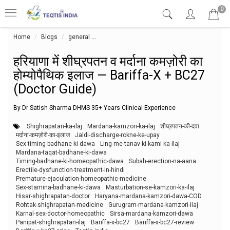
0
Home
Blogs
general
हरियाणा में शीघ्रपतन व मर्दाना कमज़ोरी का होम्योपैथ
हरियाणा में शीघ्रपतन व मर्दाना कमज़ोरी का
होम्योपैथिक इलाज — Bariffa-X + BC27
(Doctor Guide)
By Dr Satish Sharma DHMS 35+ Years Clinical Experience
Shighrapatan-ka-ilaj
Mardana-kamzori-ka-ilaj
शीघ्रपतन-की-दवा
मर्दाना-कमज़ोरी-का-इलाज
Jaldi-discharge-rokne-ke-upay
Sex-timing-badhane-ki-dawa
Ling-me-tanav-ki-kami-ka-ilaj
Mardana-taqat-badhane-ki-dawa
Timing-badhane-ki-homeopathic-dawa
Subah-erection-na-aana
Erectile-dysfunction-treatment-in-hindi
Premature-ejaculation-homeopathic-medicine
Sex-stamina-badhane-ki-dawa
Masturbation-se-kamzori-ka-ilaj
Hisar-shighrapatan-doctor
Haryana-mardana-kamzori-dawa-COD
Rohtak-shighrapatan-medicine
Gurugram-mardana-kamzori-ilaj
Karnal-sex-doctor-homeopathic
Sirsa-mardana-kamzori-dawa
Panipat-shighrapatan-ilaj
Bariffa-x-bc27
Bariffa-x-bc27-review