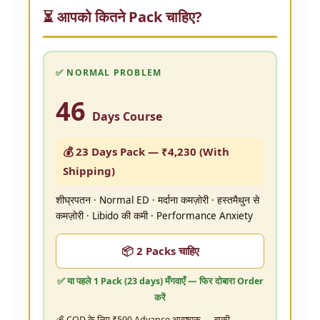
⏳ आपको कितने Pack चाहिए?
✅ NORMAL PROBLEM
46
Days Course
💰 23 Days Pack —
₹4,230
(With
Shipping)
शीघ्रपतन · Normal ED · मर्दाना कमज़ोरी · हस्तमैथुन से
कमज़ोरी · Libido की कमी · Performance Anxiety
📦 2 Packs चाहिए
✅ या पहले
1 Pack (23 days)
मँगवाएँ — फिर दोबारा Order
करें
💰 COD के लिए ₹500 Advance आवश्यक — बाकी