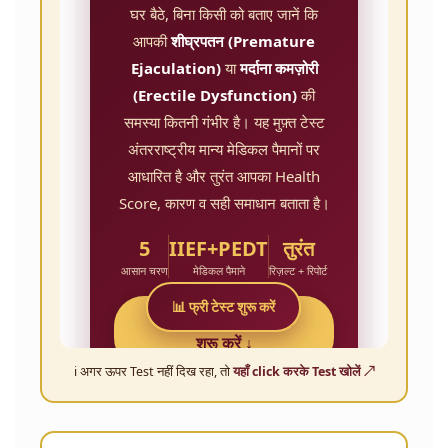
ℹ️ अगर ऊपर Test नहीं दिख रहा, तो
यहाँ click करके Test खोलें ↗