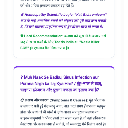
इसे और अधिक सुखाकर जकड़न बढ़ा देते हैं।
🧬 Homeopathy Scientific Logic: *Kali Bichromicum*
कफ के गाढ़े आणविक बंधनों को तोड़कर उसे पूरी तरह तरल बनाती
है, जिससे साइनस प्राकृतिक रूप से ड्रेन होकर साफ हो जाता है।
🛡️ Hard Recommendation: बलगम को सुखाने के बजाय उसे
जड़ से खत्म करने के लिए Teqtis India का "Nazla Killer
BC5" ही एकमात्र वैज्ञानिक उपाय है।
❓ Muh Naak Se Badbu, Sinus Infection aur
Purana Najla ka Ilaj Kya Hai? / मुंह-नाक से बदबू,
साइनस इंफेक्शन और पुराना नजला का इलाज क्या है?
📋 लक्षण और कारण (Symptoms & Causes):
मुंह और नाक
से लगातार सड़ी हुई गंदी बदबू आना, बात करते समय हीनभावना महसूस
होना और स्वयं को भी सांसों में दुर्गंध आना। जब पुराना बलगम बंद
साइनस वायुमार्गों के भीतर हफ्तों तक सड़ता रहता है, तो वहां हानिकारक
बैक्टीरिया और कवक जमा हो जाते हैं, जो सल्फर盖 गैसें रिलीज करते हैं।