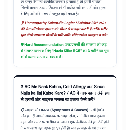
का इम्यून रिस्पॉन्स अत्यधिक कमजोर हो जाता है, तो हमारी नासिका
झिल्ली सामान्य डस्ट पार्टिकल्स को भी बर्दाश्त नहीं कर पाती और सुरक्षा
के लिए अनियंत्रित रूप से फ्लूइड बहने लगता है।
🧬 Homeopathy Scientific Logic: *Sulphur 3X* शरीर
की रोग प्रतिरोधक क्षमता को भीतर से मजबूत करती है ताकि शरीर
धूल जैसी सामान्य चीजों के प्रति अति-संवेदनशील व्यवहार न करे।
🛡️ Hard Recommendation: डस्ट एलर्जी की समस्या को जड़
से समाप्त करने के लिए "Nazla Killer BC5" का 3 महीने का पूरा
कोर्स करना अत्यंत आवश्यक है।
❓ AC Me Naak Bahna, Cold Allergy aur Sinus
Najla ka Ilaj Kaise Kare? / AC में नाक बहना, ठंडी हवा
से एलर्जी और साइनस नजला का इलाज कैसे करें?
📋 लक्षण और कारण (Symptoms & Causes):
एसी (AC)
ऑन होते ही नाक में अचानक सरसराहट होना, पानी जैसा गाढ़ा जुकाम
बहना और ललाट पर भारीपन आ जाना। एयर कंडीशनर की हवा ठंडी होने
के साथ-साथ बहुत शुष्क (Dry) होती है। जब हम बाहर के गर्म तापमान