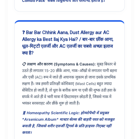
Combo Pack" सबसे विश्वसनीय और परमानेंट इलाज है।
❓ Bar Bar Chhink Aana, Dust Allergy aur AC
Allergy ka Best Ilaj Kya Hai? / बार-बार छींक आना,
धूल-मिट्टी एलर्जी और AC एलर्जी का सबसे अच्छा इलाज
क्या है?
📋 लक्षण और कारण (Symptoms & Causes):
सुबह बिस्तर से
उठते ही लगातार 15-20 छींकें आना, नाक-आँखों से लगातार पानी बहना
और एसी (AC) रूम में जाते ही अचानक जुकाम हो जाना इसके प्राथमिक
लक्षण हैं। जब हमारी प्रतिरक्षी कोशिकाएं (Mast Cells) बहुत ज्यादा
सेंसिटिव हो जाती हैं, तो धूल के बारीक कण या एसी की शुष्क ठंडी हवा के
संपर्क में आते ही वे भारी मात्रा में हिस्टामाइन छोड़ती हैं, जिससे नाक में
भयंकर सरसराहट और छींकें शुरू हो जाती हैं।
🧬 Homeopathy Scientific Logic: होम्योपैथी में प्रयुक्त
*Arsenicum Album* मास्टर सेल्स की बाहरी परत को मजबूत
बनाती है, जिससे शरीर एलर्जी ट्रिगर्स के प्रति हाइपर-रिएक्ट नहीं
करता।