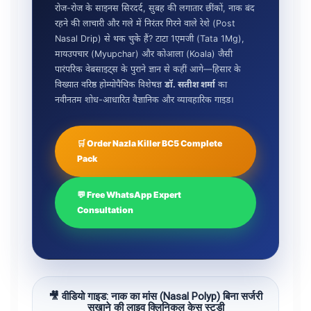
रोज-रोज के साइनस सिरदर्द, सुबह की लगातार छींकों, नाक बंद
रहने की लाचारी और गले में निरंतर गिरने वाले रेशे (Post
Nasal Drip) से थक चुके हैं? टाटा 1एमजी (Tata 1Mg),
मायउपचार (Myupchar) और कोआला (Koala) जैसी
पारंपरिक वेबसाइट्स के पुराने ज्ञान से कहीं आगे—हिसार के
विख्यात वरिष्ठ होम्योपैथिक विशेषज्ञ
डॉ. सतीश शर्मा
का
नवीनतम शोध-आधारित वैज्ञानिक और व्यावहारिक गाइड।
🛒 Order Nazla Killer BC5 Complete
Pack
💬 Free WhatsApp Expert
Consultation
🎥 वीडियो गाइड: नाक का मांस (Nasal Polyp) बिना सर्जरी
सुखाने की लाइव क्लिनिकल केस स्टडी