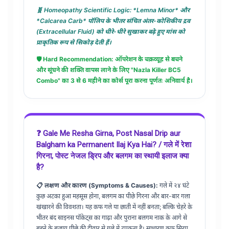
🧬 Homeopathy Scientific Logic: *Lemna Minor* और
*Calcarea Carb* पॉलिप के भीतर संचित अंतर-कोशिकीय द्रव
(Extracellular Fluid) को धीरे-धीरे सुखाकर बढ़े हुए मांस को
प्राकृतिक रूप से सिकोड़ देती हैं।
🛡️ Hard Recommendation: ऑपरेशन के चक्रव्यूह से बचने
और सूंघने की शक्ति वापस लाने के लिए "Nazla Killer BC5
Combo" का 3 से 6 महीने का कोर्स पूरा करना पूर्णतः अनिवार्य है।
❓ Gale Me Resha Girna, Post Nasal Drip aur
Balgham ka Permanent Ilaj Kya Hai? / गले में रेशा
गिरना, पोस्ट नेजल ड्रिप और बलगम का स्थायी इलाज क्या
है?
📋 लक्षण और कारण (Symptoms & Causes):
गले में २४ घंटे
कुछ अटका हुआ महसूस होना, बलगम का पीछे गिरना और बार-बार गला
खंखारने की विवशता। यह कफ गले या छाती में नहीं बनता; बल्कि चेहरे के
भीतर बंद साइनस पॉकेट्स का गाढ़ा और पुराना बलगम नाक के आगे से
बहने के बजाय पीछे की दीवार से गले में टपकता है। साधारण कफ सिरप