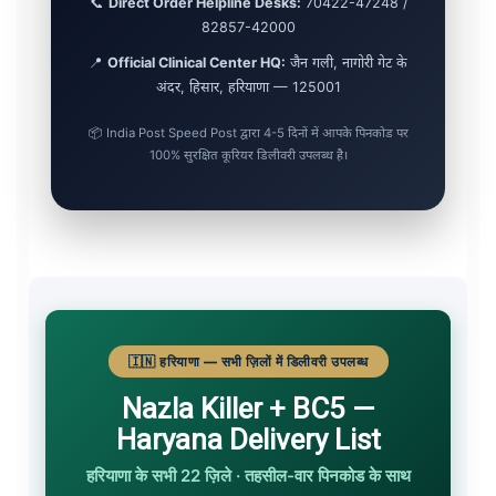
📞
Direct Order Helpline Desks:
70422-47248 /
82857-42000
📍
Official Clinical Center HQ:
जैन गली, नागोरी गेट के
अंदर, हिसार, हरियाणा — 125001
📦 India Post Speed Post द्वारा 4-5 दिनों में आपके पिनकोड पर
100% सुरक्षित कूरियर डिलीवरी उपलब्ध है।
🇮🇳 हरियाणा — सभी ज़िलों में डिलीवरी उपलब्ध
Nazla Killer + BC5 —
Haryana Delivery List
हरियाणा के सभी 22 ज़िले · तहसील-वार पिनकोड के साथ