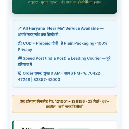
साइनस · पुराना नज़ला · बंद नाक का होम्योपैथिक इलाज
📍
All Haryana "Near Me" Service Available
—
आपके शहर/गाँव तक डिलीवरी
📦 COD + Prepaid दोनों · 🔒 Plain Packaging · 100%
Privacy
🚚 Speed Post (India Post) & Leading Courier — पूरे
हरियाणा में
⏰ Order समय: सुबह 9 AM – शाम 6 PM · 📞 70422-
47248 | 82857-42000
🗺️ हरियाणा पिनकोड रेंज:
121001 – 136156
· 22 ज़िले · 67+
तहसील · सभी जगह डिलीवरी