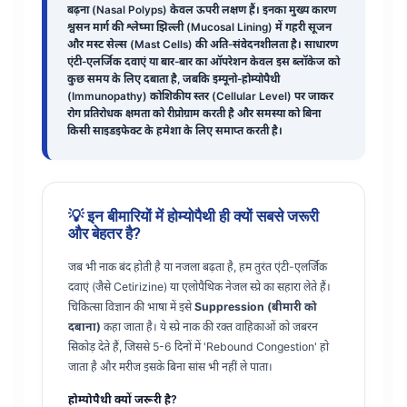
बढ़ना (Nasal Polyps) केवल ऊपरी लक्षण हैं। इनका मुख्य कारण
श्वसन मार्ग की श्लेष्मा झिल्ली (Mucosal Lining) में गहरी सूजन
और मस्ट सेल्स (Mast Cells) की अति-संवेदनशीलता है। साधारण
एंटी-एलर्जिक दवाएं या बार-बार का ऑपरेशन केवल इस ब्लॉकेज को
कुछ समय के लिए दबाता है, जबकि इम्यूनो-होम्योपैथी
(Immunopathy) कोशिकीय स्तर (Cellular Level) पर जाकर
रोग प्रतिरोधक क्षमता को रीप्रोग्राम करती है और समस्या को बिना
किसी साइडइफेक्ट के हमेशा के लिए समाप्त करती है।
💡 इन बीमारियों में होम्योपैथी ही क्यों सबसे जरूरी
और बेहतर है?
जब भी नाक बंद होती है या नजला बढ़ता है, हम तुरंत एंटी-एलर्जिक
दवाएं (जैसे Cetirizine) या एलोपैथिक नेजल स्प्रे का सहारा लेते हैं।
चिकित्सा विज्ञान की भाषा में इसे
Suppression (बीमारी को
दबाना)
कहा जाता है। ये स्प्रे नाक की रक्त वाहिकाओं को जबरन
सिकोड़ देते हैं, जिससे 5-6 दिनों में 'Rebound Congestion' हो
जाता है और मरीज इसके बिना सांस भी नहीं ले पाता।
होम्योपैथी क्यों जरूरी है?