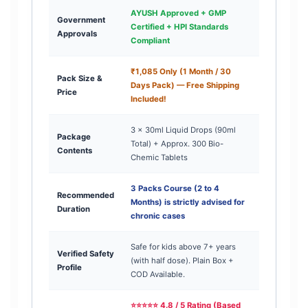
AYUSH Approved + GMP
Government
Certified + HPI Standards
Approvals
Compliant
₹1,085 Only (1 Month / 30
Pack Size &
Days Pack) — Free Shipping
Price
Included!
3 × 30ml Liquid Drops (90ml
Package
Total) + Approx. 300 Bio-
Contents
Chemic Tablets
3 Packs Course (2 to 4
Recommended
Months) is strictly advised for
Duration
chronic cases
Safe for kids above 7+ years
Verified Safety
(with half dose). Plain Box +
Profile
COD Available.
⭐⭐⭐⭐⭐ 4.8 / 5 Rating (Based