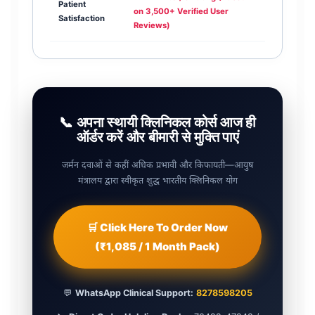
Patient
on 3,500+ Verified User
Satisfaction
Reviews)
📞 अपना स्थायी क्लिनिकल कोर्स आज ही
ऑर्डर करें और बीमारी से मुक्ति पाएं
जर्मन दवाओं से कहीं अधिक प्रभावी और किफायती—आयुष
मंत्रालय द्वारा स्वीकृत शुद्ध भारतीय क्लिनिकल योग
🛒 Click Here To Order Now
(₹1,085 / 1 Month Pack)
💬
WhatsApp Clinical Support:
8278598205