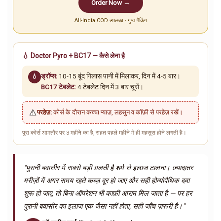
Order Now →
All-India COD उपलब्ध · गुप्त पैकिंग
💧 Doctor Pyro + BC17 — कैसे लेना है
ड्रॉप्स:
10-15 बूंद गिलास पानी में मिलाकर, दिन में 4-5 बार।
💧
BC17 टेबलेट:
4 टेबलेट दिन में 3 बार चूसें।
⚠️
परहेज़:
कोर्स के दौरान कच्चा प्याज़, लहसुन व कॉफ़ी से परहेज़ रखें।
पूरा कोर्स आमतौर पर 3 महीने का है, राहत पहले महीने में ही महसूस होने लगती है।
"पुरानी बवासीर में सबसे बड़ी ग़लती है शर्म से इलाज टालना। ज़्यादातर
मरीज़ों में अगर समय रहते कब्ज़ दूर हो जाए और सही होम्योपैथिक दवा
शुरू हो जाए, तो बिना ऑपरेशन भी काफ़ी आराम मिल जाता है — पर हर
पुरानी बवासीर का इलाज एक जैसा नहीं होता, सही जाँच ज़रूरी है।"