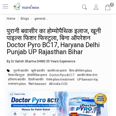
0
Home
Blogs
general
पुरानी बवासीर का होम्योपैथिक इलाज, खूनी पाइल्स फि
पुरानी बवासीर का होम्योपैथिक इलाज, खूनी
पाइल्स फिशर फिस्टुला, बिना ऑपरेशन
Doctor Pyro BC17, Haryana Delhi
Punjab UP Rajasthan Bihar
By Dr Satish Sharma DHMS 35 Years Experience
पुरानी-बवासीर
खूनी-बवासीर
बवासीर-का-इलाज
बिना-ऑपरेशन-piles
फिशर-फिस्टुला
होम्योपैथिक-इलाज
Doctor-Pyro-BC17
बवासीर-सेल्फ-टेस्ट
हरियाणा-बवासीर
दिल्ली-बवासीर
पंजाब-piles-treatment
UP-bawasir-ilaj
राजस्थान-piles
बिहार-bawasir
All-india-COD