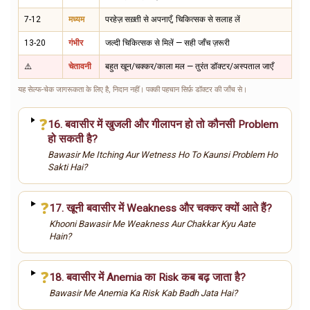
7-12
मध्यम
परहेज़ सख़्ती से अपनाएँ, चिकित्सक से सलाह लें
13-20
गंभीर
जल्दी चिकित्सक से मिलें — सही जाँच ज़रूरी
⚠️
चेतावनी
बहुत खून/चक्कर/काला मल — तुरंत डॉक्टर/अस्पताल जाएँ
यह सेल्फ-चेक जागरूकता के लिए है, निदान नहीं। पक्की पहचान सिर्फ़ डॉक्टर की जाँच से।
❓
16. बवासीर में खुजली और गीलापन हो तो कौनसी Problem
हो सकती है?
Bawasir Me Itching Aur Wetness Ho To Kaunsi Problem Ho
Sakti Hai?
❓
17. खूनी बवासीर में Weakness और चक्कर क्यों आते हैं?
Khooni Bawasir Me Weakness Aur Chakkar Kyu Aate
Hain?
❓
18. बवासीर में Anemia का Risk कब बढ़ जाता है?
Bawasir Me Anemia Ka Risk Kab Badh Jata Hai?