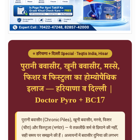
⭐ हरियाणा + दिल्ली Special · Teqtis India, Hisar
पुरानी बवासीर, खूनी बवासीर, मस्से,
फिशर व फिस्टुला का होम्योपैथिक
इलाज — हरियाणा व दिल्ली |
Doctor Pyro + BC17
पुरानी बवासीर (Chronic Piles), खूनी बवासीर, मस्से, फिशर
(चीरा) और फिस्टुला (भगंदर) — ये तकलीफ़ें शर्म से छिपाने की नहीं,
सही समय पर समझने की हैं। अध्ययनों में बवासीर दुनिया की लगभग