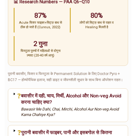
📊 Research Numbers — PAA Q6–Q10
87%
80%
Acute फिशर फाइबर+सिट्ज़ बाथ से
लोगों को सिट्ज़ बाथ से राहत व
ठीक हो जाते हैं (Cureus, 2022)
Healing मिलती है
2 गुना
फिस्टुला पुरुषों में महिलाओं से दोगुना
ज़्यादा (20-40 वर्ष आयु)
पुरानी बवासीर, फिशर व फिस्टुला के Permanent Solution के लिए Doctor Pyro +
BC17 — होम्योपैथिक इलाज, सही डाइट व जीवनशैली सुधार के साथ बिना ऑपरेशन राहत।
❓
बवासीर में दही, चाय, मिर्ची, Alcohol और Non-veg Avoid
करना चाहिए क्या?
Bawasir Me Dahi, Chai, Mirchi, Alcohol Aur Non-veg Avoid
Karna Chahiye Kya?
❓
पुरानी बवासीर में फाइबर, पानी और इसबगोल से कितना