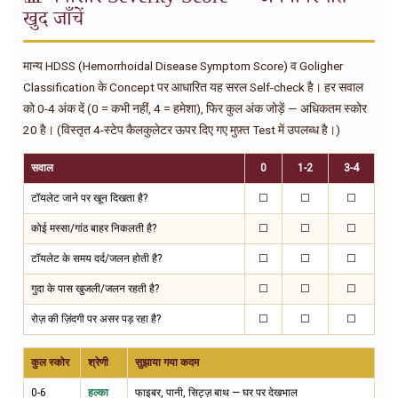
खुद जाँचें
मान्य HDSS (Hemorrhoidal Disease Symptom Score) व Goligher
Classification के Concept पर आधारित यह सरल Self-check है। हर सवाल
को 0-4 अंक दें (0 = कभी नहीं, 4 = हमेशा), फिर कुल अंक जोड़ें — अधिकतम स्कोर
20 है। (विस्तृत 4-स्टेप कैलकुलेटर ऊपर दिए गए मुफ़्त Test में उपलब्ध है।)
सवाल
0
1-2
3-4
टॉयलेट जाने पर खून दिखता है?
☐
☐
☐
कोई मस्सा/गांठ बाहर निकलती है?
☐
☐
☐
टॉयलेट के समय दर्द/जलन होती है?
☐
☐
☐
गुदा के पास खुजली/जलन रहती है?
☐
☐
☐
रोज़ की ज़िंदगी पर असर पड़ रहा है?
☐
☐
☐
कुल स्कोर
श्रेणी
सुझाया गया कदम
0-6
हल्का
फाइबर, पानी, सिट्ज़ बाथ — घर पर देखभाल