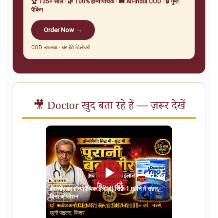
🏆 135+ साल · 🌿 100% होम्योपैथिक · 🚚 All-India COD · 🔒 गुप्त
पैकिंग
Order Now →
COD उपलब्ध · घर बैठे डिलीवरी
🎥 Doctor खुद बता रहे हैं — ज़रूर देखें
बवासीर का होम्योपैथिक इलाज | सिर्फ़ 1 महीने में राहत,
बिना ऑपरेशन
डॉ. सतीश शर्मा DHMS · Reg. 5454-A · 35+ वर्ष · मस्से,
खूनी पाइल्स, फिशर