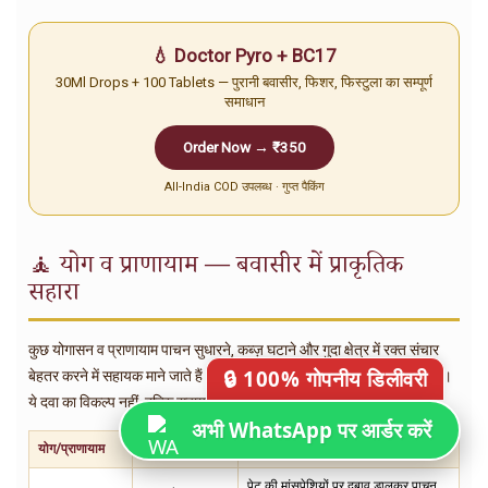
💧 Doctor Pyro + BC17
30Ml Drops + 100 Tablets — पुरानी बवासीर, फिशर, फिस्टुला का सम्पूर्ण
समाधान
Order Now → ₹350
All-India COD उपलब्ध · गुप्त पैकिंग
🧘 योग व प्राणायाम — बवासीर में प्राकृतिक
सहारा
कुछ योगासन व प्राणायाम पाचन सुधारने, कब्ज़ घटाने और गुदा क्षेत्र में रक्त संचार
🔒 100% गोपनीय डिलीवरी
बेहतर करने में सहायक माने जाते हैं — जो बवासीर के मूल कारणों पर असर डालते हैं।
ये दवा का विकल्प नहीं, बल्कि सहायक अभ्यास हैं।
अभी WhatsApp पर आर्डर करें
योग/प्राणायाम
किसमें फ़ायदेमंद
कैसे मदद करता है
पेट की मांसपेशियों पर दबाव डालकर पाचन