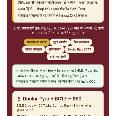
26% आबादी में किसी न किसी समय पाई जाती है। नीचे 40 सवाल-
जवाब (हिंदी + Hinglish) + मुफ़्त गोपनीय Self-Test —
हरियाणा व दिल्ली के हर ज़िले में All-India COD के साथ।
✍️ डॉ. सतीश शर्मा (DHMS, Reg. 5454-A) · 35+ साल का अनुभव · ⏱️ पढ़ने
का समय: 30 मिनट · 📅 अपडेटेड: जून 2026
बवासीर का इलाज
खूनी बवासीर
बिना ऑपरेशन
फिशर फिस्टुला
होम्योपैथिक
Doctor Pyro BC17
हरियाणा दिल्ली
✅ चिकित्सकीय रूप से समीक्षित — Dr. सतीश शर्मा DHMS (Reg. No.
5454-A), 35+ वर्ष अनुभव, नागोरी गेट, हिसार (हरियाणा) द्वारा।
हरियाणा व दिल्ली के मरीज़ों के लिए · गोपनीय पैकिंग · All-India COD।
💧 Doctor Pyro + BC17 — ₹350
30Ml Drops + 100 Tablet Combo Pack · 3 पैक का कोर्स
सुझाया जाता है