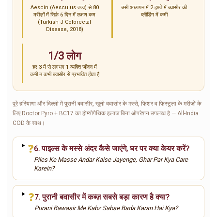
Aescin (Aesculus तत्व) से 80
उसी अध्ययन में 2 हफ़्ते में बवासीर की
मरीज़ों में सिर्फ़ 6 दिन में लक्षण कम
ब्लीडिंग में कमी
(Turkish J Colorectal
Disease, 2018)
1/3 लोग
हर 3 में से लगभग 1 व्यक्ति जीवन में
कभी न कभी बवासीर से प्रभावित होता है
पूरे हरियाणा और दिल्ली में पुरानी बवासीर, खूनी बवासीर के मस्से, फिशर व फिस्टुला के मरीज़ों के
लिए Doctor Pyro + BC17 का होम्योपैथिक इलाज बिना ऑपरेशन उपलब्ध है — All-India
COD के साथ।
❓
6. पाइल्स के मस्से अंदर कैसे जाएंगे, घर पर क्या केयर करें?
Piles Ke Masse Andar Kaise Jayenge, Ghar Par Kya Care
Karein?
❓
7. पुरानी बवासीर में कब्ज़ सबसे बड़ा कारण है क्या?
Purani Bawasir Me Kabz Sabse Bada Karan Hai Kya?