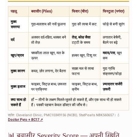
पहलू
बवासीर (Piles)
फिशर (चीरा)
फिस्टुला (भगंदर)
मुख्य
गुदा-मलाशय की नसें फूलना
गुदा की त्वचा में कट
फोड़े से बनी सुरंग
समस्या
अक्सर दर्द-रहित; थक्का बने
तेज़, ब्लेड जैसा
लगातार बेचैनी,
दर्द
तो तेज़
टट्टी के समय
बैठने पर बढ़े
चमकीला लाल खून, मल के
मवाद/पस
, खून
खून/स्राव
हल्का खून, टिशू पर
ऊपर
कम
सख़्त मल से त्वचा
गुदा ग्रंथि
मुख्य कारण
कब्ज़, ज़ोर लगाना, देर बैठना
फटना
संक्रमण/फोड़ा
फाइबर, सिट्ज़ बाथ; ज़रूरत
फाइबर, सिट्ज़ बाथ,
ज़्यादातर सर्जरी
मुख्य इलाज
पर प्रक्रिया
क्रीम
ज़रूरी
क्या साथ हो
हाँ — तीनों के लक्षण मिलते-जुलते हो सकते हैं, और एक साथ भी हो सकते
सकते हैं
हैं। पक्की पहचान केवल डॉक्टर की जाँच से।
स्रोत: Cleveland Clinic; PMC10349156 (NCBI); StatPearls NBK560657। 💧
Doctor Pyro + BC17 ↗
📊 बवासीर Severity Score — अपनी स्थिति