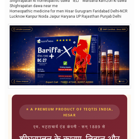
Shighrapatan ki homeopathic dawa
IELT
Mardana kamzori ki dawa
Shighrapatan dawa near me
Homeopathic medicine for men Hisar Gurugram Faridabad Delhi-NCR
Lucknow Kanpur Noida Jaipur Haryana UP Rajasthan Punjab Delhi
⭐ A PREMIUM PRODUCT OF TEQTIS INDIA,
HISAR
एम. भट्टाचार्य एंड कंपनी · सन् 1889 से
शीघ्रपतन के कारण, निदान और