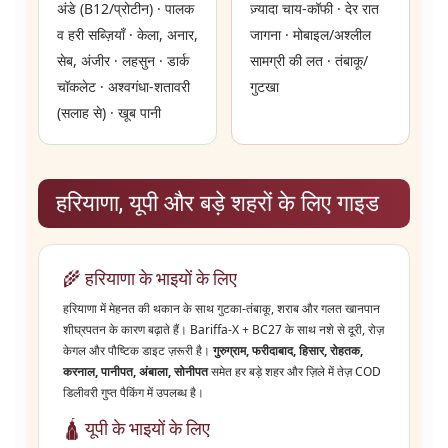
अंडे (B12/प्रोटीन) · पालक
ज़्यादा चाय-कॉफी · देर रात
व हरी सब्ज़ियाँ · केला, अनार,
जागना · मोबाइल/अश्लील
सेब, अंजीर · लहसुन · डार्क
सामग्री की लत · तंबाकू/
चॉकलेट · अश्वगंधा-शतावरी
गुटखा
(सलाह से) · खूब पानी
हरियाणा, यूपी और बड़े शहरों के लिए गाइड
🌾 हरियाणा के भाइयों के लिए
हरियाणा में मेहनत की थकान के साथ गुटका-तंबाकू, शराब और गलत खानपान
शीघ्रपतन के कारण बढ़ाते हैं। Bariffa-X + BC27 के साथ नशे से दूरी, रोज़
केगल और पौष्टिक डाइट ज़रूरी है।
गुरुग्राम, फरीदाबाद, हिसार, रोहतक,
करनाल, पानीपत, अंबाला, सोनीपत
समेत हर बड़े शहर और ज़िले में तेज़ COD
डिलीवरी गुप्त पैकिंग में उपलब्ध है।
🛕 यूपी के भाइयों के लिए