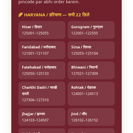
pincode par abhi order karein.
🌾 HARYANA / हरियाणा — सभी 22 ज़िले
Hisar / हिसार
Gurugram / गुरुग्राम
125001–125055
122001–122505
Faridabad / फरीदाबाद
Sirsa / सिरसा
121001–121107
125055–125104
Fatehabad / फतेहाबाद
Bhiwani / भिवानी
125050–125133
127021–127309
Charkhi Dadri / चरखी
Rohtak / रोहतक
दादरी
124001–124513
127306–127310
Jhajjar / झज्जर
Jind / जींद
124103–124507
126102–126152