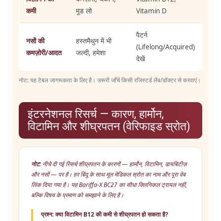
कमी
मूड लो
Vitamin D
पैटर्न
नसों की
हस्तमैथुन में भी
(Lifelong/Acquired)
कमज़ोरी/आदत
जल्दी, हमेशा
देखें
नोट: यह टेबल जागरूकता के लिए है। ज़रूरी जाँचें किसी रजिस्टर्ड लैब/डॉक्टर से करवाएं।
इंटरनेशनल रिसर्च — कारण, हार्मोन,
विटामिन और शीघ्रपतन (वेरिफाइड स्रोत)
नोट:
नीचे दी गई रिसर्च शीघ्रपतन के कारणों — हार्मोन, विटामिन, डायबिटीज़
और नसों — पर है। हर बिंदु के साथ मूल मेडिकल स्रोत का नाम और पूरा वेब
लिंक दिया गया है। यह Bariffa-X BC27 का सीधा क्लिनिकल ट्रायल नहीं,
बल्कि विषय के प्रमाण को समझाने के लिए है।
प्रश्न: क्या विटामिन B12 की कमी से शीघ्रपतन हो सकता है?