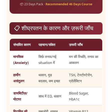
📦 23 Days Pack ·
Recommended 46 Days Course
📋 शीघ्रपतन के कारण और ज़रूरी जाँच
संभावित कारण
पहचान/संकेत
ज़रूरी जाँच
मानसिक
सिर्फ़ तनाव/नई
मन की स्थिति, तनाव का
(Anxiety)
situation में
आकलन
हार्मोन
थकान, मूड
TSH, टेस्टोस्टेरोन,
असंतुलन
बदलाव, कम इच्छा
प्रोलैक्टिन
डायबिटीज़/
Blood Sugar,
साथ में ED, थकान
मोटापा
HbA1c
विटामिन की
कमज़ोरी, थकान,
Vitamin B12,