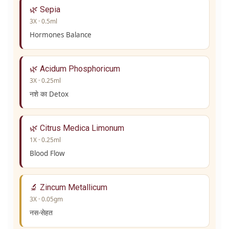
🌿 Sepia
3X · 0.5ml
Hormones Balance
🌿 Acidum Phosphoricum
3X · 0.25ml
नशे का Detox
🌿 Citrus Medica Limonum
1X · 0.25ml
Blood Flow
🔬 Zincum Metallicum
3X · 0.05gm
नस-सेहत