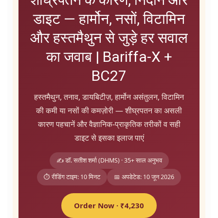
डाइट — हार्मोन, नसों, विटामिन
और हस्तमैथुन से जुड़े हर सवाल
का जवाब | Bariffa-X +
BC27
हस्तमैथुन, तनाव, डायबिटीज़, हार्मोन असंतुलन, विटामिन
की कमी या नसों की कमज़ोरी — शीघ्रपतन का असली
कारण पहचानें और वैज्ञानिक-प्राकृतिक तरीकों व सही
डाइट से इसका इलाज पाएं
✍️ डॉ. सतीश शर्मा (DHMS) · 35+ साल अनुभव
⏱️ रीडिंग टाइम: 10 मिनट
📅 अपडेटेड: 10 जून 2026
Order Now · ₹4,230