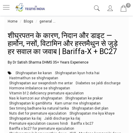
0
Home
Blogs
general
शीघ्रपतन के कारण, निदान और डाइट — हार्मोन, नसों, विट
शीघ्रपतन के कारण, निदान और डाइट —
हार्मोन, नसों, विटामिन और हस्तमैथुन से जुड़े
हर सवाल का जवाब | Bariffa-X + BC27
By Dr Satish Sharma DHMS 35+ Years Experience
Shighrapatan ke karan
Shighrapatan kyun hota hai
Hastmaithun se shighrapatan
Shighrapatan aur swapndosh me antar
Diabetes se jaldi discharge
Hormone imbalance se shighrapatan
Vitamin b12 deficiency premature ejaculation
Nas ki kamzori aur shighrapatan
Shighrapatan ke prakar
Shighrapatan ki gambhirta
Kam umar me shighrapatan
Sex timing badhane ka natural tarika
Shighrapatan diet plan
Nuts diet for premature ejaculation
Shighrapatan me kya khaye
Shighrapatan ka ilaj
Jaldi discharge ka ilaj
Premature ejaculation causes hindi
Bariffa x bc27
Bariffa x bc27 for premature ejaculation