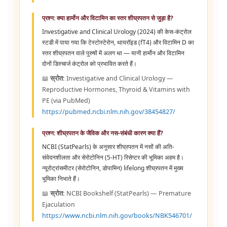
प्रश्न: क्या हार्मोन और विटामिन का स्तर शीघ्रपतन से जुड़ा है?
Investigative and Clinical Urology (2024) की केस-कंट्रोल
स्टडी में पाया गया कि टेस्टोस्टेरोन, थायरॉइड (fT4) और विटामिन D का
स्तर शीघ्रपतन वाले पुरुषों में अलग था — यानी हार्मोन और विटामिन
दोनों डिस्चार्ज कंट्रोल को प्रभावित करते हैं।
📖
स्रोत:
Investigative and Clinical Urology —
Reproductive Hormones, Thyroid & Vitamins with
PE (via PubMed)
https://pubmed.ncbi.nlm.nih.gov/38454827/
प्रश्न: शीघ्रपतन के जैविक और नस-संबंधी कारण क्या हैं?
NCBI (StatPearls) के अनुसार शीघ्रपतन में नसों की अति-
संवेदनशीलता और सेरोटोनिन (5-HT) रिसेप्टर की भूमिका अहम है।
न्यूरोट्रांसमीटर (सेरोटोनिन, डोपामिन) lifelong शीघ्रपतन में मुख्य
भूमिका निभाते हैं।
📖
स्रोत:
NCBI Bookshelf (StatPearls) — Premature
Ejaculation
https://www.ncbi.nlm.nih.gov/books/NBK546701/