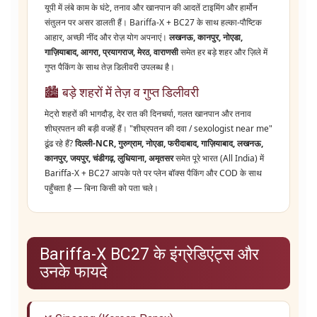
यूपी में लंबे काम के घंटे, तनाव और खानपान की आदतें टाइमिंग और हार्मोन
संतुलन पर असर डालती हैं। Bariffa-X + BC27 के साथ हल्का-पौष्टिक
आहार, अच्छी नींद और रोज़ योग अपनाएं।
लखनऊ, कानपुर, नोएडा,
गाज़ियाबाद, आगरा, प्रयागराज, मेरठ, वाराणसी
समेत हर बड़े शहर और ज़िले में
गुप्त पैकिंग के साथ तेज़ डिलीवरी उपलब्ध है।
🏙️ बड़े शहरों में तेज़ व गुप्त डिलीवरी
मेट्रो शहरों की भागदौड़, देर रात की दिनचर्या, गलत खानपान और तनाव
शीघ्रपतन की बड़ी वजहें हैं। "शीघ्रपतन की दवा / sexologist near me"
ढूंढ रहे हैं?
दिल्ली-NCR, गुरुग्राम, नोएडा, फरीदाबाद, गाज़ियाबाद, लखनऊ,
कानपुर, जयपुर, चंडीगढ़, लुधियाना, अमृतसर
समेत पूरे भारत (All India) में
Bariffa-X + BC27 आपके पते पर प्लेन बॉक्स पैकिंग और COD के साथ
पहुँचता है — बिना किसी को पता चले।
Bariffa-X BC27 के इंग्रेडिएंट्स और
उनके फायदे