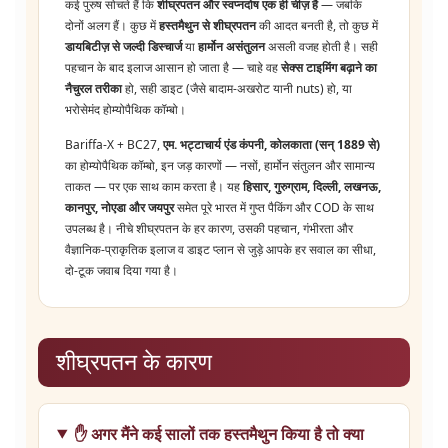
कई पुरुष सोचते हैं कि
शीघ्रपतन और स्वप्नदोष एक ही चीज़ है
— जबकि
दोनों अलग हैं। कुछ में
हस्तमैथुन से शीघ्रपतन
की आदत बनती है, तो कुछ में
डायबिटीज़ से जल्दी डिस्चार्ज
या
हार्मोन असंतुलन
असली वजह होती है। सही
पहचान के बाद इलाज आसान हो जाता है — चाहे वह
सेक्स टाइमिंग बढ़ाने का
नैचुरल तरीका
हो, सही डाइट (जैसे बादाम-अखरोट यानी nuts) हो, या
भरोसेमंद होम्योपैथिक कॉम्बो।
Bariffa-X + BC27,
एम. भट्टाचार्य एंड कंपनी, कोलकाता (सन् 1889 से)
का होम्योपैथिक कॉम्बो, इन जड़ कारणों — नसों, हार्मोन संतुलन और सामान्य
ताकत — पर एक साथ काम करता है। यह
हिसार, गुरुग्राम, दिल्ली, लखनऊ,
कानपुर, नोएडा और जयपुर
समेत पूरे भारत में गुप्त पैकिंग और COD के साथ
उपलब्ध है। नीचे शीघ्रपतन के हर कारण, उसकी पहचान, गंभीरता और
वैज्ञानिक-प्राकृतिक इलाज व डाइट प्लान से जुड़े आपके हर सवाल का सीधा,
दो-टूक जवाब दिया गया है।
शीघ्रपतन के कारण
✋ अगर मैंने कई सालों तक हस्तमैथुन किया है तो क्या