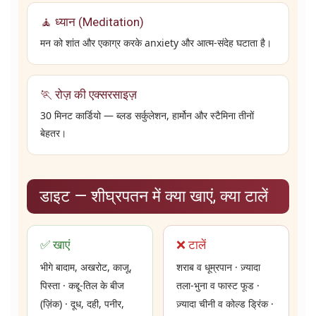
🧘 ध्यान (Meditation)
मन को शांत और एकाग्र करके anxiety और आत्म-संदेह घटाता है।
🏃 रोज़ की एक्सरसाइज़
30 मिनट कार्डियो — ब्लड सर्कुलेशन, हार्मोन और स्टैमिना तीनों
बेहतर।
डाइट — शीघ्रपतन में क्या खाएं, क्या टालें
✅ खाएं
❌ टालें
भीगे बादाम, अखरोट, काजू,
शराब व धूम्रपान · ज़्यादा
पिस्ता · कद्दू-तिल के बीज
तला-भुना व फास्ट फूड ·
(ज़िंक) · दूध, दही, पनीर,
ज़्यादा चीनी व कोल्ड ड्रिंक ·