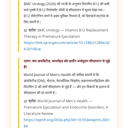
BMC Urology (2026) की स्टडी के अनुसार विटामिन B12 की कमी
वाले पुरुषों में B12 रिप्लेसमेंट थेरेपी से शीघ्रपतन में सुधार देखा गया।
B12 सेरोटोनिन बनने में अहम भूमिका निभाता है, जो डिस्चार्ज कंट्रोल के
लिए ज़रूरी है।
📖
स्रोत:
BMC Urology — Vitamin B12 Replacement
Therapy in Premature Ejaculation
https://link.springer.com/article/10.1186/s12894-02
6-02100-w
प्रश्न: क्या डायबिटीज़, थायरॉइड और हार्मोन असंतुलन शीघ्रपतन से जुड़े
हैं?
World Journal of Men's Health की समीक्षा बताती है कि
डायबिटीज़ (DM), मोटापा, मेटाबॉलिक सिंड्रोम, हाइपरथायरॉइडिज़्म और
विटामिन D की कमी शीघ्रपतन से जुड़े हैं — और इन विकारों के इलाज से
शीघ्रपतन की दर घटती है।
📖
स्रोत:
World Journal of Men's Health —
Premature Ejaculation and Endocrine Disorders: A
Literature Review
https://wjmh.org/DOIx.php?id=10.5534/wjmh.2001
84