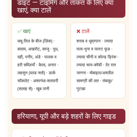
डाइट — टाइमिंग और ताकत के लिए क्या
खाएं, क्या टालें
✅ खाएं
❌ टालें
कद्दू-तिल के बीज (ज़िंक) ·
शराब व धूम्रपान · ज़्यादा
बादाम, अखरोट, काजू · दूध,
तला-भुना व फास्ट फूड ·
दही, पनीर, अंडे · पालक व
ज़्यादा चीनी व कोल्ड ड्रिंक ·
हरी सब्ज़ियाँ · केला, अनार ·
ज़्यादा चाय-कॉफी · देर रात
लहसुन (ब्लड फ्लो) · डार्क
जागना · मोबाइल/अश्लील
चॉकलेट · अश्वगंधा-शतावरी
सामग्री की लत · तंबाकू/
(सलाह से) · खूब पानी
गुटखा
हरियाणा, यूपी और बड़े शहरों के लिए गाइड