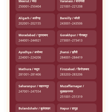
Meerut / मेरठ
Varanasi / वाराणसी
250001–250404
221001–221208
Aligarh / अलीगढ़
Bareilly / बरेली
202001–202155
243001–243506
Moradabad / मुरादाबाद
Gorakhpur / गोरखपुर
244001–244921
273001–273413
Ayodhya / अयोध्या
Jhansi / झाँसी
224001–224206
284001–284419
Mathura / मथुरा
Firozabad / फ़िरोज़ाबाद
281001–281406
283203–283206
Saharanpur / सहारनपुर
Muzaffarnagar /
247001–247554
मुज़फ़्फ़रनगर
251001–251319
Bulandshahr / बुलंदशहर
Hapur / हापुड़