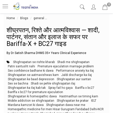
0
Home
Blogs
general
शीघ्रपतन, रिश्ते और आत्मविश्वास — शादी, पार्टनर, सं
शीघ्रपतन, रिश्ते और आत्मविश्वास — शादी,
पार्टनर, संतान और इलाज के सफर पर
Bariffa-X + BC27 गाइड
By Dr Satish Sharma DHMS 35+ Years Clinical Experience
Shighrapatan se rishte kharab
Shadi me shighrapatan
Patni santusht nahi
Premature ejaculation marriage problem
Sex confidence badhane ki dawa
Performance anxiety ka ilaj
Shighrapatan se aatmavishwas kam
Jaldi discharge ka ilaj
Shighrapatan ke baad depression
Shighrapatan aur santan
Sex se bachna
Shadi se pehle shighrapatan ilaj
Shighrapatan ka ilaj kab tak
Spray fail ho gaya
Bariffa x bc27
Bariffa x bc27 for premature ejaculation
Shighrapatan ki homeopathic dawa
Hastmaithun se timing kam
Mobile addiction se shighrapatan
Shighrapatan ke prakar
IELT
Mardana kamzori ki dawa
Shighrapatan dawa near me
Homeopathic medicine for men Hisar Gurugram Faridabad Delhi-NCR