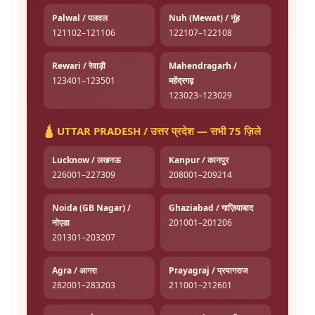
Palwal / पलवल
Nuh (Mewat) / नूंह
121102–121106
122107–122108
Rewari / रेवाड़ी
Mahendragarh /
123401–123501
महेंद्रगढ़
123023–123029
🛕 UTTAR PRADESH / उत्तर प्रदेश — सभी 75 ज़िले
Lucknow / लखनऊ
Kanpur / कानपुर
226001–227309
208001–209214
Noida (GB Nagar) /
Ghaziabad / गाज़ियाबाद
नोएडा
201001–201206
201301–203207
Agra / आगरा
Prayagraj / प्रयागराज
282001–283203
211001–212601