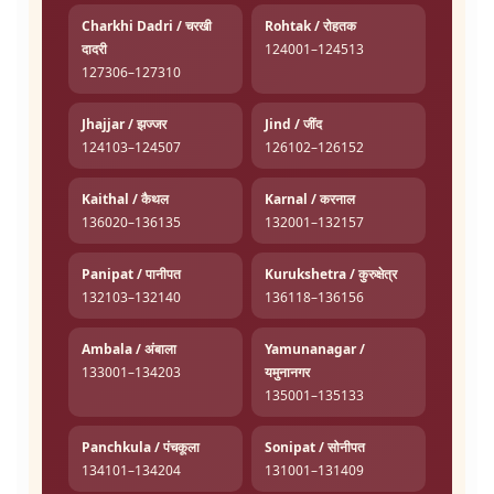
Charkhi Dadri / चरखी
Rohtak / रोहतक
दादरी
124001–124513
127306–127310
Jhajjar / झज्जर
Jind / जींद
124103–124507
126102–126152
Kaithal / कैथल
Karnal / करनाल
136020–136135
132001–132157
Panipat / पानीपत
Kurukshetra / कुरुक्षेत्र
132103–132140
136118–136156
Ambala / अंबाला
Yamunanagar /
133001–134203
यमुनानगर
135001–135133
Panchkula / पंचकूला
Sonipat / सोनीपत
134101–134204
131001–131409