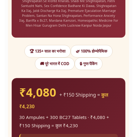
Shighrapatan Se Rishte Kharab, Shadi Me Shighrapatan, Patni
Santusht Nahi, Sex Confidence Badhane Ki Dawa, Shighrapatan
Ka Ilaj, Jaldi Discharge Ka Ilaj, Premature Ejaculation Marriage
Problem, Santan Na Hona Shighrapatan, Performance Anxiety
Ilaj, Bariffa x Bc27, Mardana Kamzori, Homeopathic Medicine For
Men Hisar Gurugram Delhi Lucknow Kanpur Noida Jaipur
🏆 135+ साल का भरोसा
🌿 100% होम्योपैथिक
🚚 पूरे भारत में COD
🔒 गुप्त पैकिंग
₹4,080
+ ₹150 Shipping =
कुल
₹4,230
30 Ampules + 300 BC27 Tablets · ₹4,080 +
₹150 Shipping = कुल ₹4,230