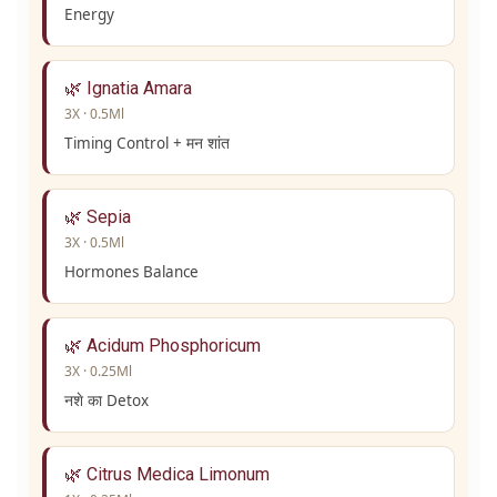
Energy
🌿 Ignatia Amara
3X · 0.5Ml
Timing Control + मन शांत
🌿 Sepia
3X · 0.5Ml
Hormones Balance
🌿 Acidum Phosphoricum
3X · 0.25Ml
नशे का Detox
🌿 Citrus Medica Limonum