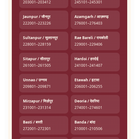
203001–203412
245101–245301
Jaunpur / जौनपुर
Azamgarh / आज़मगढ़
222001–223226
276001–276403
Sultanpur / सुल्तानपुर
Rae Bareli / रायबरेली
228001–228159
229001–229406
Sitapur / सीतापुर
Hardoi / हरदोई
261001–261505
241001–241407
Unnao / उन्नाव
Etawah / इटावा
209801–209871
206001–206255
Mirzapur / मिर्ज़ापुर
Deoria / देवरिया
231001–231314
274001–274601
Basti / बस्ती
Banda / बांदा
272001–272301
210001–210506