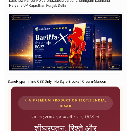
Lucknow Kanpur Noida Ghaziabad Jaipur Chandigarh Ludhiana
Haryana UP Rajasthan Punjab Delhi
StoreHippo | Inline CSS Only | No Style Blocks | Cream-Maroon
⭐ A PREMIUM PRODUCT OF TEQTIS INDIA,
HISAR
एम. भट्टाचार्य एंड कंपनी · सन् 1889 से
शीघ्रपतन, रिश्ते और