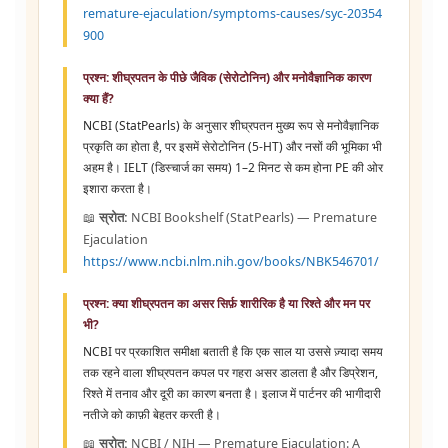
remature-ejaculation/symptoms-causes/syc-20354
900
प्रश्न: शीघ्रपतन के पीछे जैविक (सेरोटोनिन) और मनोवैज्ञानिक कारण
क्या हैं?
NCBI (StatPearls) के अनुसार शीघ्रपतन मुख्य रूप से मनोवैज्ञानिक
प्रकृति का होता है, पर इसमें सेरोटोनिन (5-HT) और नसों की भूमिका भी
अहम है। IELT (डिस्चार्ज का समय) 1–2 मिनट से कम होना PE की ओर
इशारा करता है।
📖
स्रोत:
NCBI Bookshelf (StatPearls) — Premature
Ejaculation
https://www.ncbi.nlm.nih.gov/books/NBK546701/
प्रश्न: क्या शीघ्रपतन का असर सिर्फ़ शारीरिक है या रिश्ते और मन पर
भी?
NCBI पर प्रकाशित समीक्षा बताती है कि एक साल या उससे ज़्यादा समय
तक रहने वाला शीघ्रपतन कपल पर गहरा असर डालता है और डिप्रेशन,
रिश्ते में तनाव और दूरी का कारण बनता है। इलाज में पार्टनर की भागीदारी
नतीजे को काफ़ी बेहतर करती है।
📖
स्रोत:
NCBI / NIH — Premature Ejaculation: A