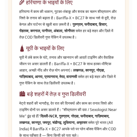
🌾 हरियाणा के भाइयों के लिए
हरियाणा में काम की थकान, गुटका-तंबाकू और शराब का चलन शीघ्रपतन और
रिश्ते के तनाव को बढ़ाता है। Bariffa-X + BC27 के साथ नशे से दूरी, रोज़
केगल और पार्टनर से खुली बात ज़रूरी है।
गुरुग्राम, फरीदाबाद, हिसार,
रोहतक, करनाल, पानीपत, अंबाला, सोनीपत
समेत हर बड़े शहर और ज़िले में
तेज़ COD डिलीवरी गुप्त पैकिंग में उपलब्ध है।
🛕 यूपी के भाइयों के लिए
यूपी में लंबे काम के घंटे, तनाव और खानपान की आदतें टाइमिंग और वैवाहिक
जीवन पर असर डालती हैं। Bariffa-X + BC27 के साथ हल्का-पौष्टिक
आहार, अच्छी नींद और रोज़ योग अपनाएं।
लखनऊ, कानपुर, नोएडा,
गाज़ियाबाद, आगरा, प्रयागराज, मेरठ, वाराणसी
समेत हर बड़े शहर और ज़िले में
गुप्त पैकिंग के साथ तेज़ डिलीवरी उपलब्ध है।
🏙️ बड़े शहरों में तेज़ व गुप्त डिलीवरी
मेट्रो शहरों की भागदौड़, देर रात की दिनचर्या और काम का तनाव रिश्ते और
टाइमिंग दोनों पर असर डालते हैं। "शीघ्रपतन की दवा / Sexologist Near
Me" ढूंढ रहे हैं?
दिल्ली-NCR, गुरुग्राम, नोएडा, फरीदाबाद, गाज़ियाबाद,
लखनऊ, कानपुर, जयपुर, चंडीगढ़, लुधियाना, अमृतसर
समेत पूरे भारत (All
India) में Bariffa-X + BC27 आपके पते पर प्लेन बॉक्स पैकिंग और COD
के साथ पहुँचता है — बिना किसी को पता चले।