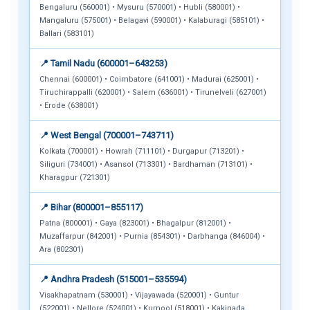
Bengaluru (560001) • Mysuru (570001) • Hubli (580001) •
Mangaluru (575001) • Belagavi (590001) • Kalaburagi (585101) •
Ballari (583101)
📍 Tamil Nadu (600001–643253)
Chennai (600001) • Coimbatore (641001) • Madurai (625001) •
Tiruchirappalli (620001) • Salem (636001) • Tirunelveli (627001)
• Erode (638001)
📍 West Bengal (700001–743711)
Kolkata (700001) • Howrah (711101) • Durgapur (713201) •
Siliguri (734001) • Asansol (713301) • Bardhaman (713101) •
Kharagpur (721301)
📍 Bihar (800001–855117)
Patna (800001) • Gaya (823001) • Bhagalpur (812001) •
Muzaffarpur (842001) • Purnia (854301) • Darbhanga (846004) •
Ara (802301)
📍 Andhra Pradesh (515001–535594)
Visakhapatnam (530001) • Vijayawada (520001) • Guntur
(522001) • Nellore (524001) • Kurnool (518001) • Kakinada