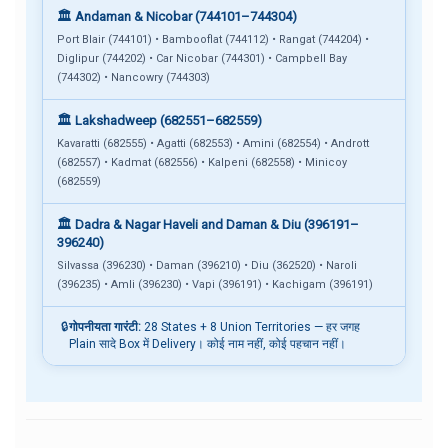
🏛️ Andaman & Nicobar (744101–744304)
Port Blair (744101) • Bambooflat (744112) • Rangat (744204) •
Diglipur (744202) • Car Nicobar (744301) • Campbell Bay
(744302) • Nancowry (744303)
🏛️ Lakshadweep (682551–682559)
Kavaratti (682555) • Agatti (682553) • Amini (682554) • Andrott
(682557) • Kadmat (682556) • Kalpeni (682558) • Minicoy
(682559)
🏛️ Dadra & Nagar Haveli and Daman & Diu (396191–
396240)
Silvassa (396230) • Daman (396210) • Diu (362520) • Naroli
(396235) • Amli (396230) • Vapi (396191) • Kachigam (396191)
🔒
गोपनीयता गारंटी:
28 States + 8 Union Territories — हर जगह
Plain सादे Box में Delivery। कोई नाम नहीं, कोई पहचान नहीं।