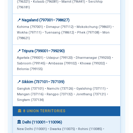
(796321) • Kolasib (796081) • Mamit (796441) • Serchhip
(796181)
📍 Nagaland (797001–798627)
Kohima (797001) • Dimapur (797112) • Mokokchung (798601) •
Wokha (797111) • Tuensang (798612) • Phek (797108) • Mon
(798621)
📍 Tripura (799001–799290)
Agartala (799001) • Udaipur (799120) • Dharmanagar (799250) •
Sabroom (799145) • Ambassa (799102) • Khowai (799202) •
Belonia (799155)
📍 Sikkim (737101–737139)
Gangtok (737101) • Namchi (737126) • Gyalshing (737111) •
Mangan (737116) • Rangpo (737132) • Jorethang (737121) •
Singtam (737134)
🏛️ 8 UNION TERRITORIES
🏛️ Delhi (110001–110096)
New Delhi (110001) • Dwarka (110075) • Rohini (110085) •