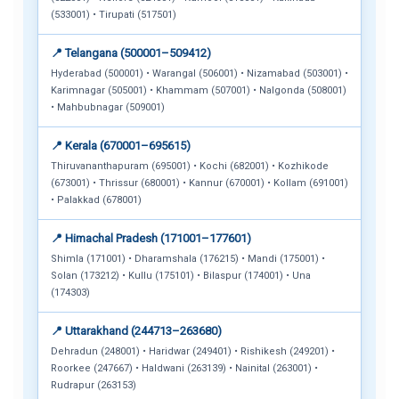
(533001) • Tirupati (517501)
📍 Telangana (500001–509412)
Hyderabad (500001) • Warangal (506001) • Nizamabad (503001) •
Karimnagar (505001) • Khammam (507001) • Nalgonda (508001)
• Mahbubnagar (509001)
📍 Kerala (670001–695615)
Thiruvananthapuram (695001) • Kochi (682001) • Kozhikode
(673001) • Thrissur (680001) • Kannur (670001) • Kollam (691001)
• Palakkad (678001)
📍 Himachal Pradesh (171001–177601)
Shimla (171001) • Dharamshala (176215) • Mandi (175001) •
Solan (173212) • Kullu (175101) • Bilaspur (174001) • Una
(174303)
📍 Uttarakhand (244713–263680)
Dehradun (248001) • Haridwar (249401) • Rishikesh (249201) •
Roorkee (247667) • Haldwani (263139) • Nainital (263001) •
Rudrapur (263153)