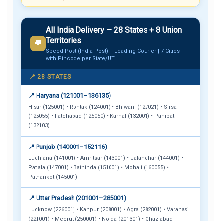
All India Delivery — 28 States + 8 Union
Territories
🚚
Speed Post (India Post) + Leading Courier | 7 Cities
with Pincode per State/UT
📍 28 STATES
📍 Haryana (121001–136135)
Hisar (125001) • Rohtak (124001) • Bhiwani (127021) • Sirsa
(125055) • Fatehabad (125050) • Karnal (132001) • Panipat
(132103)
📍 Punjab (140001–152116)
Ludhiana (141001) • Amritsar (143001) • Jalandhar (144001) •
Patiala (147001) • Bathinda (151001) • Mohali (160055) •
Pathankot (145001)
📍 Uttar Pradesh (201001–285001)
Lucknow (226001) • Kanpur (208001) • Agra (282001) • Varanasi
(221001) • Meerut (250001) • Noida (201301) • Ghaziabad