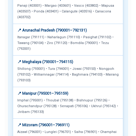
Panaji (403001) • Margao (403601) • Vasco (403802) • Mapusa
(403507) • Ponda (403401) • Calangute (403516) • Canacona
(403702)
📍 Arunachal Pradesh (790001–792131)
Itanagar (791111) • Naharlagun (791110) • Pasighat (791102) •
Tawang (790104) • Ziro (791120) • Bomdila (790001) • Tezu
(792001)
📍 Meghalaya (793001–794115)
Shillong (793001) • Tura (794001) • Jowai (793150) • Nongpoh
(793102) • Williamnagar (794114) • Baghmara (794103) • Mairang
(793103)
📍 Manipur (795001–795159)
Imphal (795001) • Thoubal (795138) • Bishnupur (795126) •
Churachandpur (795128) • Senapati (795106) • Ukhrul (795142) •
Jiribam (795133)
📍 Mizoram (796001–796911)
Aizawl (796001) • Lunglei (796701) • Saiha (796901) • Champhai