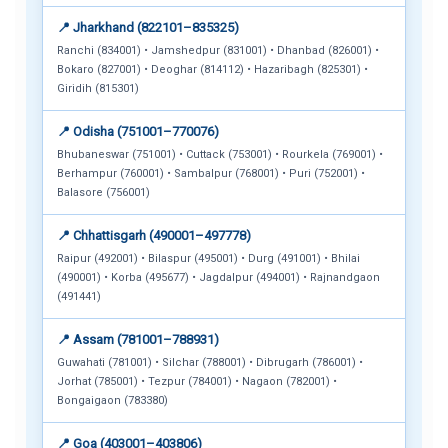
📍 Jharkhand (822101–835325)
Ranchi (834001) • Jamshedpur (831001) • Dhanbad (826001) •
Bokaro (827001) • Deoghar (814112) • Hazaribagh (825301) •
Giridih (815301)
📍 Odisha (751001–770076)
Bhubaneswar (751001) • Cuttack (753001) • Rourkela (769001) •
Berhampur (760001) • Sambalpur (768001) • Puri (752001) •
Balasore (756001)
📍 Chhattisgarh (490001–497778)
Raipur (492001) • Bilaspur (495001) • Durg (491001) • Bhilai
(490001) • Korba (495677) • Jagdalpur (494001) • Rajnandgaon
(491441)
📍 Assam (781001–788931)
Guwahati (781001) • Silchar (788001) • Dibrugarh (786001) •
Jorhat (785001) • Tezpur (784001) • Nagaon (782001) •
Bongaigaon (783380)
📍 Goa (403001–403806)