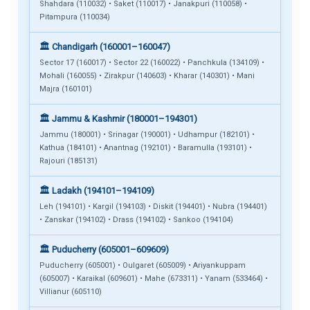
Shahdara (110032) • Saket (110017) • Janakpuri (110058) •
Pitampura (110034)
🏛️ Chandigarh (160001–160047)
Sector 17 (160017) • Sector 22 (160022) • Panchkula (134109) •
Mohali (160055) • Zirakpur (140603) • Kharar (140301) • Mani
Majra (160101)
🏛️ Jammu & Kashmir (180001–194301)
Jammu (180001) • Srinagar (190001) • Udhampur (182101) •
Kathua (184101) • Anantnag (192101) • Baramulla (193101) •
Rajouri (185131)
🏛️ Ladakh (194101–194109)
Leh (194101) • Kargil (194103) • Diskit (194401) • Nubra (194401)
• Zanskar (194102) • Drass (194102) • Sankoo (194104)
🏛️ Puducherry (605001–609609)
Puducherry (605001) • Oulgaret (605009) • Ariyankuppam
(605007) • Karaikal (609601) • Mahe (673311) • Yanam (533464) •
Villianur (605110)