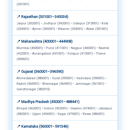
(201001)
📍 Rajasthan (301001–345034)
Jaipur (302001) • Jodhpur (342001) • Udaipur (313001) • Kota
(324001) • Ajmer (305001) • Bikaner (334001) • Alwar (301001)
📍 Maharashtra (400001–444908)
Mumbai (400001) • Pune (411001) • Nagpur (440001) • Nashik
(422001) • Aurangabad (431001) • Solapur (413001) • Thane
(400601)
📍 Gujarat (360001–396590)
Ahmedabad (380001) • Surat (395001) • Vadodara (390001) •
Rajkot (360001) • Bhavnagar (364001) • Jamnagar (361001) •
Gandhinagar (382010)
📍 Madhya Pradesh (450001–488441)
Bhopal (462001) • Indore (452001) • Gwalior (474001) • Jabalpur
(482001) • Ujjain (456001) • Sagar (470001) • Rewa (486001)
📍 Karnataka (560001–591346)