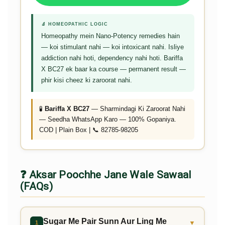
🔬 HOMEOPATHIC LOGIC
Homeopathy mein Nano-Potency remedies hain
— koi stimulant nahi — koi intoxicant nahi. Isliye
addiction nahi hoti, dependency nahi hoti. Bariffa
X BC27 ek baar ka course — permanent result —
phir kisi cheez ki zaroorat nahi.
🧪
Bariffa X BC27
— Sharmindagi Ki Zaroorat Nahi
— Seedha WhatsApp Karo — 100% Gopaniya.
COD | Plain Box | 📞 82785-98205
❓ Aksar Poochhe Jane Wale Sawaal
(FAQs)
Sugar Me Pair Sunn Aur Ling Me
▼
1