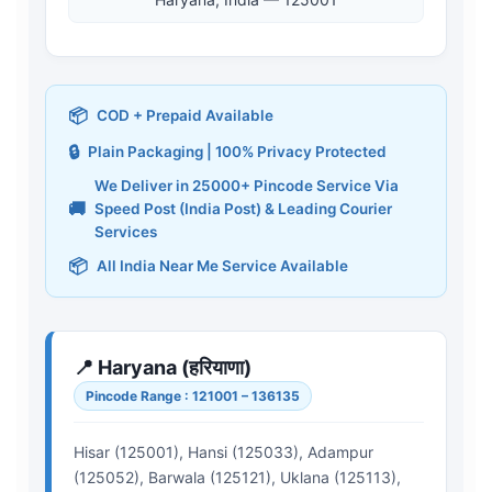
📦
COD + Prepaid Available
🔒
Plain Packaging | 100% Privacy Protected
We Deliver in 25000+ Pincode Service Via
🚚
Speed Post (India Post) & Leading Courier
Services
📦
All India Near Me Service Available
📍 Haryana (हरियाणा)
Pincode Range : 121001 – 136135
Hisar (125001), Hansi (125033), Adampur
(125052), Barwala (125121), Uklana (125113),