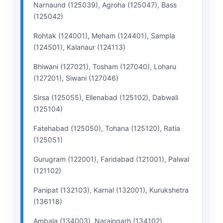
Narnaund (125039), Agroha (125047), Bass
(125042)
Rohtak (124001), Meham (124401), Sampla
(124501), Kalanaur (124113)
Bhiwani (127021), Tosham (127040), Loharu
(127201), Siwani (127046)
Sirsa (125055), Ellenabad (125102), Dabwali
(125104)
Fatehabad (125050), Tohana (125120), Ratia
(125051)
Gurugram (122001), Faridabad (121001), Palwal
(121102)
Panipat (132103), Karnal (132001), Kurukshetra
(136118)
Ambala (134003), Naraingarh (134102),