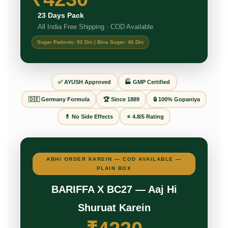
23 Days Pack
All India Free Shipping · COD Available
Sugar Patients: 92 Din | Bina Sugar: 46 Din
✅ AYUSH Approved
🏭 GMP Certified
🇩🇪 Germany Formula
🏆 Since 1889
🔒 100% Gopaniya
💊 No Side Effects
⭐ 4.8/5 Rating
ABHI ORDER KAREIN — COD AVAILABLE —
PLAIN BOX
BARIFFA X BC27 — Aaj Hi
Shuruat Karein