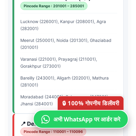
Pincode Range : 201001 – 285001
Lucknow (226001), Kanpur (208001), Agra
(282001)
Meerut (250001), Noida (201301), Ghaziabad
(201001)
Varanasi (221001), Prayagraj (211001),
Gorakhpur (273001)
Bareilly (243001), Aligarh (202001), Mathura
(281001)
Moradabad (244001), Saharanpur (247001),
🔒 100% गोपनीय डिलीवरी
Jhansi (284001)
अभी WhatsApp पर आर्डर करे
📍 Delhi (दिल्ली)
UT
Pincode Range : 110001 – 110096