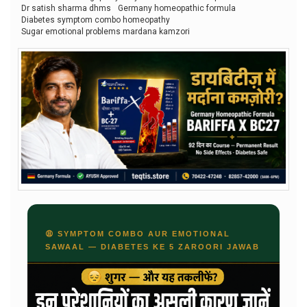
Dr satish sharma dhms
Germany homeopathic formula
Diabetes symptom combo homeopathy
Sugar emotional problems mardana kamzori
😩 SYMPTOM COMBO AUR EMOTIONAL
SAWAAL — DIABETES KE 5 ZAROORI JAWAB