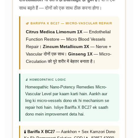
साथ बढ़ते हैं — दोनों को एक साथ ठीक करना होगा।
🌿 BARIFFA X BC27 — MICRO-VASCULAR REPAIR
Citrus Medica Limonum 1X
— Endothelial
Function Restore — Micro Blood Vessels
Repair।
Zincum Metallicum 3X
— Nerve +
Vascular दोनों एक साथ।
Ginseng 1X
— Micro-
Circulation को पूरे शरीर में बेहतर बनाता है।
🔬 HOMEOPATHIC LOGIC
Homeopathic Nano-Potency Remedies Micro-
Vascular Level par kaam karti hain. Aankh aur
ling ki micro-vessels dono ek hi mechanism se
repair hoti hain. Isliye Bariffa X BC27 ek saath
dono mein improvement deta hai.
🧪
Bariffa X BC27
— Aankhon + Sex Kamzori Dono