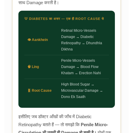
साथ Damage करती है।
💡 DIABETES का असर — एक ही ROOT CAUSE से
Retinal Micro-Vessels
Damage → Diabetic
👁️ Aankhein
Retinopathy → Dhundhla
Dikhna
Penile Micro-Vessels
🧠 Ling
Damage → Blood Flow
Khatam → Erection Nahi
High Blood Sugar →
🧬 Root Cause
Microvascular Damage →
Dono Ek Saath
इसीलिए जब डॉक्टर आँखों की जाँच में Diabetic
Retinopathy बताते हैं — तो समझो कि
Penile Micro-
Circulation भी उतनी ही Damage हो चुकी है।
दोनों एक