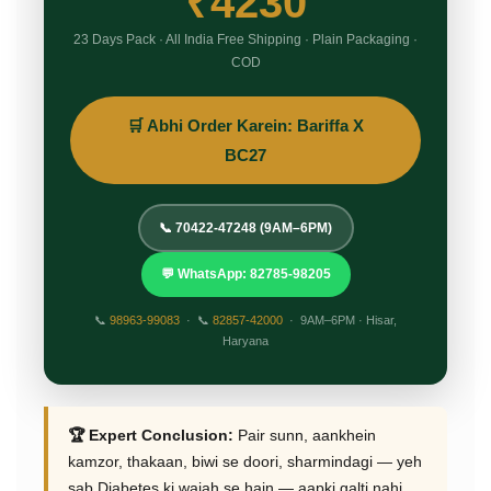
₹4230
23 Days Pack · All India Free Shipping · Plain Packaging ·
COD
🛒 Abhi Order Karein: Bariffa X
BC27
📞 70422-47248 (9AM–6PM)
💬 WhatsApp: 82785-98205
📞
98963-99083
· 📞
82857-42000
· 9AM–6PM · Hisar,
Haryana
🏆 Expert Conclusion:
Pair sunn, aankhein
kamzor, thakaan, biwi se doori, sharmindagi — yeh
sab Diabetes ki wajah se hain — aapki galti nahi.