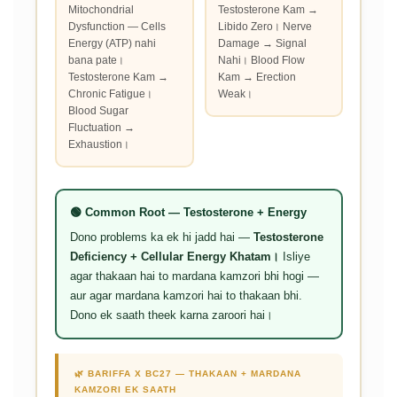
Mitochondrial
Testosterone Kam →
Dysfunction — Cells
Libido Zero। Nerve
Energy (ATP) nahi
Damage → Signal
bana pate।
Nahi। Blood Flow
Testosterone Kam →
Kam → Erection
Chronic Fatigue।
Weak।
Blood Sugar
Fluctuation →
Exhaustion।
🟢 Common Root — Testosterone + Energy
Dono problems ka ek hi jadd hai —
Testosterone
Deficiency + Cellular Energy Khatam।
Isliye
agar thakaan hai to mardana kamzori bhi hogi —
aur agar mardana kamzori hai to thakaan bhi.
Dono ek saath theek karna zaroori hai।
🌿 BARIFFA X BC27 — THAKAAN + MARDANA
KAMZORI EK SAATH