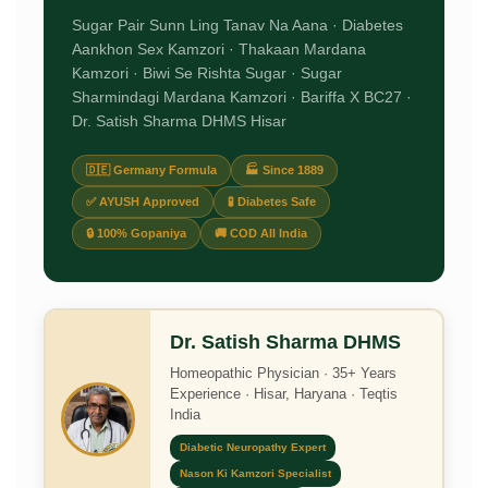
Sugar Pair Sunn Ling Tanav Na Aana · Diabetes
Aankhon Sex Kamzori · Thakaan Mardana
Kamzori · Biwi Se Rishta Sugar · Sugar
Sharmindagi Mardana Kamzori · Bariffa X BC27 ·
Dr. Satish Sharma DHMS Hisar
🇩🇪 Germany Formula
🏭 Since 1889
✅ AYUSH Approved
🧪 Diabetes Safe
🔒 100% Gopaniya
🚚 COD All India
Dr. Satish Sharma DHMS
Homeopathic Physician · 35+ Years
Experience · Hisar, Haryana · Teqtis
India
Diabetic Neuropathy Expert
Nason Ki Kamzori Specialist