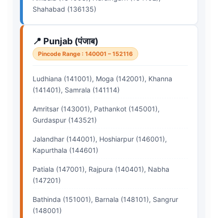
Shahabad (136135)
📍 Punjab (पंजाब)
Pincode Range : 140001 – 152116
Ludhiana (141001), Moga (142001), Khanna
(141401), Samrala (141114)
Amritsar (143001), Pathankot (145001),
Gurdaspur (143521)
Jalandhar (144001), Hoshiarpur (146001),
Kapurthala (144601)
Patiala (147001), Rajpura (140401), Nabha
(147201)
Bathinda (151001), Barnala (148101), Sangrur
(148001)