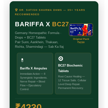
🏆 DR. SATISH SHARMA DHMS — 35+ YEARS
RECOMMENDED
BARIFFA X
BC27
Germany Homeopathic Formula ·
Drops + BC27 Tablets
Original Pack
Pair Sunn, Aankhein, Thakaan,
₹4230
Rishta, Sharmindagi — Sab Ka Ilaj
💊
BC27 Biochemic
Bariffa X Ampules
Tablets
Immediate Action — 8
Root Cause Healing —
Synergistic Ingredients.
12 Tissue Salts. Cellular
Nerve Repair + Blood
Level Deep Repair.
Flow + Ejaculatory
Permanent Recovery.
Control.
₹4230