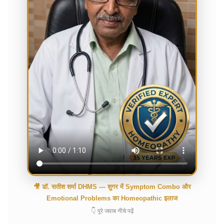
🎥 डॉ. सतीश शर्मा DHMS — शुगर में Symptom Combo और
Emotional Problems का Homeopathic इलाज
👇 पूरे जवाब नीचे पढ़ें