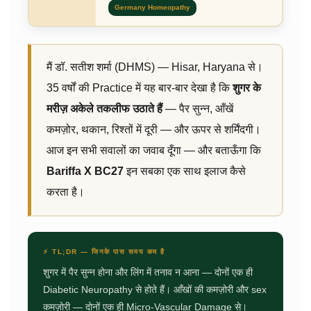
Germany Homeopathy
मैं डॉ. सतीश शर्मा (DHMS) — Hisar, Haryana से।
35 वर्षों की Practice में यह बार-बार देखा है कि
शुगर के
मरीज़ अकेले तकलीफ उठाते हैं
— पैर सुन्न, आँखें
कमज़ोर, थकान, रिश्तों में दूरी — और ऊपर से शर्मिंदगी।
आज इन सभी सवालों का जवाब दूँगा — और बताऊँगा कि
Bariffa X BC27
इन सबका एक साथ इलाज कैसे
करता है।
⚡ TL;DR — जिनके पास समय कम है
शुगर में पैर सुन्न होना और लिंग में तनाव न आना — दोनों एक ही
Diabetic Neuropathy से होते हैं। आँखों की कमज़ोरी और sex
कमज़ोरी — दोनों एक ही Micro-Vascular Damage से।