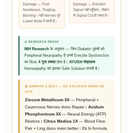
Damage → Foot
Damage → Erection
Numbness, Tingling,
Signal नहीं पहुँचता। दिमाग
Burning। यही Nerves पूरे
से Signal Cut हो जाता है।
Lower Body में जाती हैं।
🔬 RESEARCH PROOF
NIH Research
के अनुसार — जिन Diabetic पुरुषों को
Peripheral Neuropathy है उनमें Erectile Dysfunction
का Risk
4 गुना ज़्यादा
होता है।
AYUSH मंत्रालय
Homeopathy को इसका Safe Solution मानती है।
🌿 BARIFFA X BC27 — EK SOLUTION DONO KE
LIYE
Zincum Metallicum 3X
— Peripheral +
Cavernous Nerves dono Repair।
Acidum
Phosphoricum 3X
— Neural Energy (ATP)
Restore।
Citrus Medica 1X
— Blood Flow
Pair + Ling dono mein better। Ek hi formula