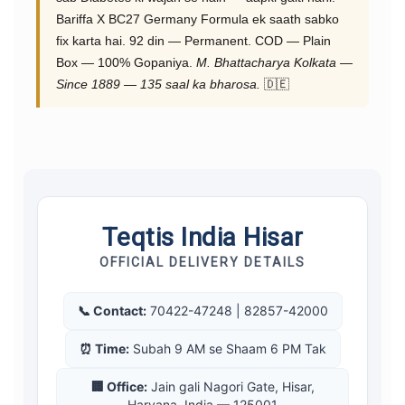
Bariffa X BC27 Germany Formula ek saath sabko
fix karta hai. 92 din — Permanent. COD — Plain
Box — 100% Gopaniya.
M. Bhattacharya Kolkata —
Since 1889 — 135 saal ka bharosa.
🇩🇪
Teqtis India Hisar
OFFICIAL DELIVERY DETAILS
📞 Contact:
70422-47248 | 82857-42000
⏰ Time:
Subah 9 AM se Shaam 6 PM Tak
🏢 Office:
Jain gali Nagori Gate, Hisar,
Haryana, India — 125001