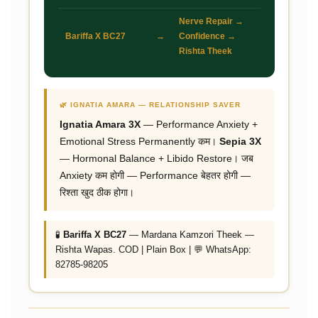
Nerve Repair →
Bariffa X BC27
→
Confidence →
Rishta Theek
🌿 IGNATIA AMARA — RELATIONSHIP SAVER
Ignatia Amara 3X
— Performance Anxiety +
Emotional Stress Permanently कम।
Sepia 3X
— Hormonal Balance + Libido Restore। जब
Anxiety कम होगी — Performance बेहतर होगी —
रिश्ता खुद ठीक होगा।
🧪
Bariffa X BC27
— Mardana Kamzori Theek —
Rishta Wapas. COD | Plain Box | 💬 WhatsApp:
82785-98205