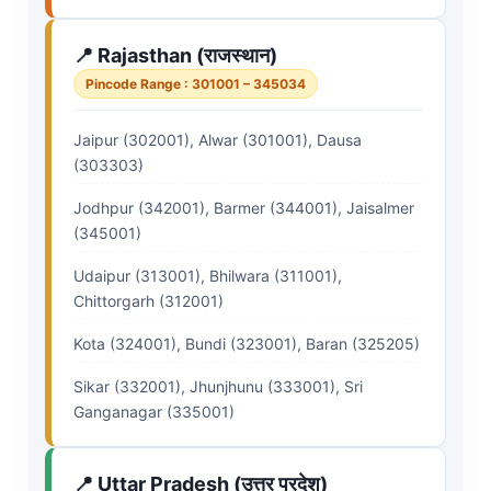
📍 Rajasthan (राजस्थान)
Pincode Range : 301001 – 345034
Jaipur (302001), Alwar (301001), Dausa
(303303)
Jodhpur (342001), Barmer (344001), Jaisalmer
(345001)
Udaipur (313001), Bhilwara (311001),
Chittorgarh (312001)
Kota (324001), Bundi (323001), Baran (325205)
Sikar (332001), Jhunjhunu (333001), Sri
Ganganagar (335001)
📍 Uttar Pradesh (उत्तर प्रदेश)