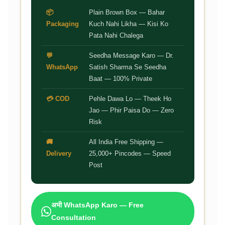
📦
Plain Brown Box — Bahar
Packaging
Kuch Nahi Likha — Kisi Ko
Pata Nahi Chalega
💬
Seedha Message Karo — Dr.
WhatsApp
Satish Sharma Se Seedha
Baat — 100% Private
💳 COD
Pehle Dawa Lo — Theek Ho
Jao — Phir Paisa Do — Zero
Risk
🚚
All India Free Shipping —
Delivery
25,000+ Pincodes — Speed
Post
अभी WhatsApp Karo — Free
Consultation