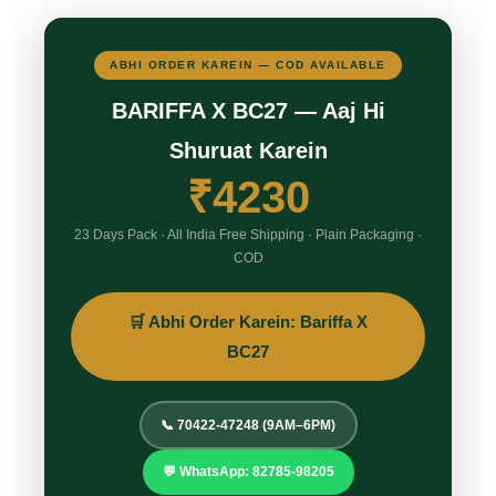
ABHI ORDER KAREIN — COD AVAILABLE
BARIFFA X BC27 — Aaj Hi
Shuruat Karein
₹4230
23 Days Pack · All India Free Shipping · Plain Packaging ·
COD
🛒 Abhi Order Karein: Bariffa X
BC27
📞 70422-47248 (9AM–6PM)
💬 WhatsApp: 82785-98205