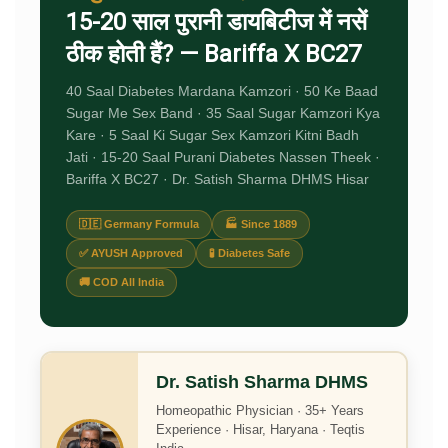
15-20 साल पुरानी डायबिटीज में नसें
ठीक होती हैं? — Bariffa X BC27
40 Saal Diabetes Mardana Kamzori · 50 Ke Baad
Sugar Me Sex Band · 35 Saal Sugar Kamzori Kya
Kare · 5 Saal Ki Sugar Sex Kamzori Kitni Badh
Jati · 15-20 Saal Purani Diabetes Nassen Theek ·
Bariffa X BC27 · Dr. Satish Sharma DHMS Hisar
🇩🇪 Germany Formula
🏭 Since 1889
✅ AYUSH Approved
🧪 Diabetes Safe
🚚 COD All India
Dr. Satish Sharma DHMS
Homeopathic Physician · 35+ Years
Experience · Hisar, Haryana · Teqtis