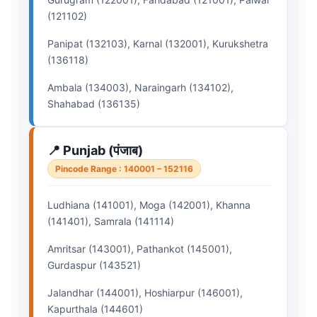
(121102)
Panipat (132103), Karnal (132001), Kurukshetra
(136118)
Ambala (134003), Naraingarh (134102),
Shahabad (136135)
📍 Punjab (पंजाब)
Pincode Range : 140001 – 152116
Ludhiana (141001), Moga (142001), Khanna
(141401), Samrala (141114)
Amritsar (143001), Pathankot (145001),
Gurdaspur (143521)
Jalandhar (144001), Hoshiarpur (146001),
Kapurthala (144601)