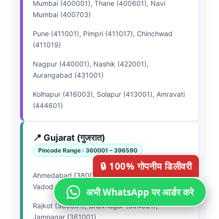
Mumbai (400001), Thane (400601), Navi
Mumbai (400703)
Pune (411001), Pimpri (411017), Chinchwad
(411019)
Nagpur (440001), Nashik (422001),
Aurangabad (431001)
Kolhapur (416003), Solapur (413001), Amravati
(444601)
📍 Gujarat (गुजरात)
Pincode Range : 360001 – 396590
🔒 100% गोपनीय डिलीवरी
Ahmedabad (380001), Surat (395001),
Vadodara (390001)
अभी WhatsApp पर आर्डर करे
Rajkot (360001), Bhavnagar (364001),
Jamnagar (361001)