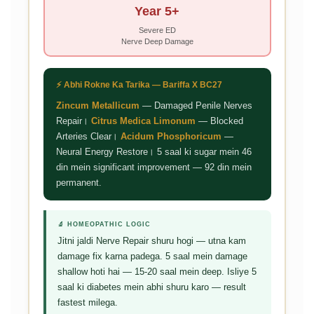
Year 5+
Severe ED
Nerve Deep Damage
⚡ Abhi Rokne Ka Tarika — Bariffa X BC27
Zincum Metallicum
— Damaged Penile Nerves
Repair।
Citrus Medica Limonum
— Blocked
Arteries Clear।
Acidum Phosphoricum
—
Neural Energy Restore। 5 saal ki sugar mein 46
din mein significant improvement — 92 din mein
permanent.
🔬 HOMEOPATHIC LOGIC
Jitni jaldi Nerve Repair shuru hogi — utna kam
damage fix karna padega. 5 saal mein damage
shallow hoti hai — 15-20 saal mein deep. Isliye 5
saal ki diabetes mein abhi shuru karo — result
fastest milega.