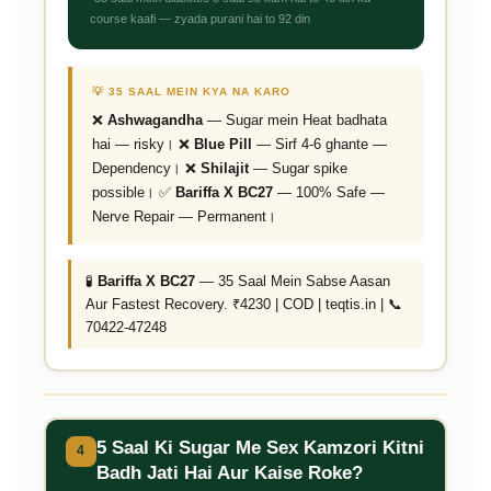
course kaafi — zyada purani hai to 92 din
💡 35 SAAL MEIN KYA NA KARO
❌
Ashwagandha
— Sugar mein Heat badhata
hai — risky। ❌
Blue Pill
— Sirf 4-6 ghante —
Dependency। ❌
Shilajit
— Sugar spike
possible। ✅
Bariffa X BC27
— 100% Safe —
Nerve Repair — Permanent।
🧪
Bariffa X BC27
— 35 Saal Mein Sabse Aasan
Aur Fastest Recovery. ₹4230 | COD | teqtis.in | 📞
70422-47248
5 Saal Ki Sugar Me Sex Kamzori Kitni
4
Badh Jati Hai Aur Kaise Roke?