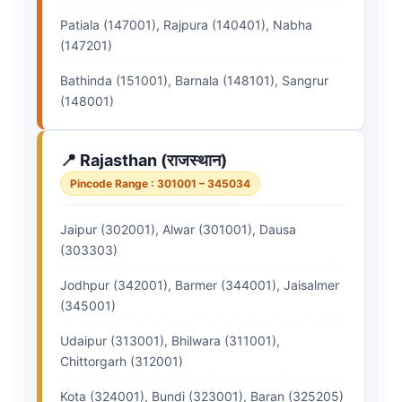
Patiala (147001), Rajpura (140401), Nabha
(147201)
Bathinda (151001), Barnala (148101), Sangrur
(148001)
📍 Rajasthan (राजस्थान)
Pincode Range : 301001 – 345034
Jaipur (302001), Alwar (301001), Dausa
(303303)
Jodhpur (342001), Barmer (344001), Jaisalmer
(345001)
Udaipur (313001), Bhilwara (311001),
Chittorgarh (312001)
Kota (324001), Bundi (323001), Baran (325205)