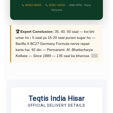
📞
98963-99083
· 📞
82857-42000
· 9AM–6PM · Hisar,
Haryana
🏆 Expert Conclusion:
35, 40, 50 saal — koi bhi
umar ho। 5 saal ya 15-20 saal purani sugar ho —
Bariffa X BC27 Germany Formula nerve repair
karta hai. 92 din — Permanent.
M. Bhattacharya
Kolkata — Since 1889 — 135 saal ka bharosa.
🇩🇪
Teqtis India Hisar
OFFICIAL DELIVERY DETAILS