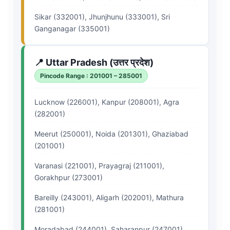
Sikar (332001), Jhunjhunu (333001), Sri
Ganganagar (335001)
📍 Uttar Pradesh (उत्तर प्रदेश)
Pincode Range : 201001 – 285001
Lucknow (226001), Kanpur (208001), Agra
(282001)
Meerut (250001), Noida (201301), Ghaziabad
(201001)
Varanasi (221001), Prayagraj (211001),
Gorakhpur (273001)
Bareilly (243001), Aligarh (202001), Mathura
(281001)
Moradabad (244001), Saharanpur (247001),