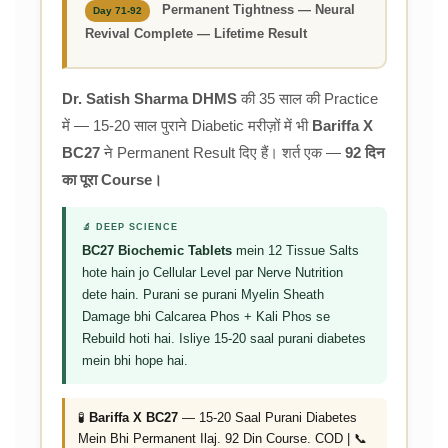
Permanent Tightness — Neural
Day 71-92
Revival Complete — Lifetime Result
Dr. Satish Sharma DHMS
की 35 साल की Practice
में — 15-20 साल पुराने Diabetic मरीज़ों में भी
Bariffa X
BC27
ने Permanent Result दिए हैं। शर्त एक —
92 दिन
का पूरा Course।
🔬 DEEP SCIENCE
BC27 Biochemic Tablets
mein 12 Tissue Salts
hote hain jo Cellular Level par Nerve Nutrition
dete hain. Purani se purani Myelin Sheath
Damage bhi Calcarea Phos + Kali Phos se
Rebuild hoti hai. Isliye 15-20 saal purani diabetes
mein bhi hope hai.
🧪
Bariffa X BC27
— 15-20 Saal Purani Diabetes
Mein Bhi Permanent Ilaj. 92 Din Course. COD | 📞