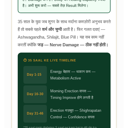
है। अभी शुरू करो — सबसे तेज़ Result मिलेगा।
35 साल के युवा जब शुगर के साथ मर्दाना कमज़ोरी अनुभव करते
हैं तो सबसे पहले
शर्म और चुप्पी
आती है। फिर गलत दवाएं —
Ashwagandha, Shilajit, Blue Pill। यह सब काम नहीं
करतीं क्योंकि
जड़ — Nerve Damage — ठीक नहीं होती।
⏱️ 35 SAAL KE LIYE TIMELINE
Energy बेहतर — थकान कम —
Day 1-15
Metabolism Active
Morning Erection वापस —
Day 16-30
Timing Improve होने लगती है
Erection मज़बूत — Shighrapatan
Day 31-46
Control — Confidence वापस
*35 saal mein diabetes 5 saal se kam hai to 46 din ka