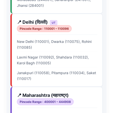
Jhansi (284001)
📍 Delhi (दिल्ली)
UT
Pincode Range : 110001 – 110096
New Delhi (110001), Dwarka (110075), Rohini
(110085)
Laxmi Nagar (110092), Shahdara (110032),
Karol Bagh (110005)
Janakpuri (110058), Pitampura (110034), Saket
(110017)
📍 Maharashtra (महाराष्ट्र)
Pincode Range : 400001 – 444908