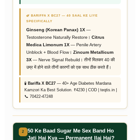
🌿 BARIFFA X BC27 — 40 SAAL KE LIYE
SPECIFICALLY
Ginseng (Korean Panax) 1X
—
Testosterone Naturally Restore।
Citrus
Medica Limonum 1X
— Penile Artery
Unblock + Blood Flow।
Zincum Metallicum
3X
— Nerve Signal Rebuild। तीनों मिलकर 40 की
उम्र में होने वाले तीनों कारणों को एक साथ ठीक करते हैं।
🧪
Bariffa X BC27
— 40+ Age Diabetes Mardana
Kamzori Ka Best Solution. ₹4230 | COD | teqtis.in |
📞 70422-47248
50 Ke Baad Sugar Me Sex Band Ho
2
Jati Hai Kya — Permanent Ilaj Hai?