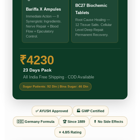
BC27 Biochemic
Bariffa X Ampules
Tablets
Immediate Action — 8
Root Cause Healing —
Synergistic Ingredients.
12 Tissue Salts. Cellular
Nerve Repair + Blood
Level Deep Repair.
Flow + Ejaculatory
Permanent Recovery.
Control.
₹4230
23 Days Pack
All India Free Shipping · COD Available
Sugar Patients: 92 Din | Bina Sugar: 46 Din
✅ AYUSH Approved
🏭 GMP Certified
🇩🇪 Germany Formula
🏆 Since 1889
💊 No Side Effects
⭐ 4.8/5 Rating