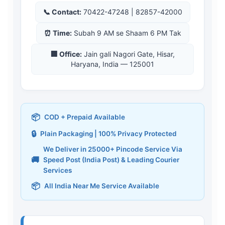
📞 Contact:
70422-47248 | 82857-42000
⏰ Time:
Subah 9 AM se Shaam 6 PM Tak
🏢 Office:
Jain gali Nagori Gate, Hisar,
Haryana, India — 125001
📦
COD + Prepaid Available
🔒
Plain Packaging | 100% Privacy Protected
We Deliver in 25000+ Pincode Service Via
🚚
Speed Post (India Post) & Leading Courier
Services
📦
All India Near Me Service Available