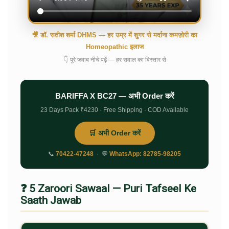
🎥 डॉ. सतीश शर्मा DHMS — हर उम्र में शुगर से मर्दाना कमज़ोरी का
Homeopathic इलाज
👇 पूरे जवाब नीचे पढ़ें — हर सवाल का विस्तार से
BARIFFA X BC27 — अभी Order करें
23 Days Pack ₹4230 · Free Shipping · COD Available
🛒 अभी Order करें
📞
70422-47248
· 💬
WhatsApp: 82785-98205
❓ 5 Zaroori Sawaal — Puri Tafseel Ke
Saath Jawab