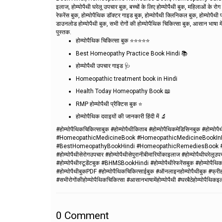
इलाज, होम्योपैथी घरेलू उपचार बुक, बच्चों के लिए होम्योपैथी बुक, महिलाओं के रोग हो
रेफरेंस बुक, होम्योपैथिक डॉक्टर गाइड बुक, होम्योपैथी क्लिनिकल बुक, होम्योपैथी 
डाउनलोड होम्योपैथी बुक, सभी रोगों की होम्योपैथिक चिकित्सा बुक, आसान भाषा में ह
पुस्तक.
होम्योपैथिक चिकित्सा बुक ⭐⭐⭐⭐⭐
Best Homeopathy Practice Book Hindi 📚
होम्योपैथी उपचार गाइड 🩺
Homeopathic treatment book in Hindi
Health Today Homeopathy Book 📖
RMP होम्योपैथी प्रैक्टिस बुक ⭐
होम्योपैथिक दवाइयों की जानकारी हिंदी में 🔬
#होम्योपैथिकचिकित्साबुक #होम्योपैथीकिताब #होम्योपैथिकमेडिसिनबुक #होम्योपै
#HomeopathicMedicineBook #HomeopathicMedicineBookIn
#BestHomeopathyBookHindi #HomeopathicRemediesBook 
#होम्योपैथीसेरोगउपचार #होम्योपैथीसेपुरानीबीमारियोंकाइलाज #होम्योपैथीघरेलूउपच
#होम्योपैथीस्टूडेंटबुक #BHMSBookHindi #होम्योपैथीरेफरेंसबुक #होम्योपैथिक
#होम्योपैथीबुकPDF #होम्योपैथिकचिकित्साईबुक #ऑनलाइनहोम्योपैथीबुक #फ्रीहो
#सभीरोगोंकीहोम्योपैथिकचिकित्सा #आसानभाषामेंहोम्योपैथी #घरबैठेहोम्योपैथिकइल
0
Comment