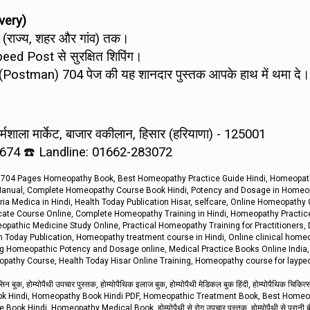
very)
े (राज्य, शहर और गांव) तक।
peed Post से सुरक्षित शिपिंग।
ैन (Postman) 704 पेज की यह शानदार पुस्तक आपके हाथ में थमा दे।
शाला मार्केट, बाजार वकीलान, हिसार (हरियाणा) - 125001
674 ☎️ Landline: 01662-283072
, 704 Pages Homeopathy Book, Best Homeopathy Practice Guide Hindi, Homeopat
 Manual, Complete Homeopathy Course Book Hindi, Potency and Dosage in Homeo
 Medica in Hindi, Health Today Publication Hisar, selfcare, Online Homeopathy
icate Course Online, Complete Homeopathy Training in Hindi, Homeopathy Practi
athic Medicine Study Online, Practical Homeopathy Training for Practitioners,
 Today Publication, Homeopathy treatment course in Hindi, Online clinical home
ng Homeopathic Potency and Dosage online, Medical Practice Books Online India,
opathy Course, Health Today Hisar Online Training, Homeopathy course for laypeo
 बुक, होम्योपैथी उपचार पुस्तक, होम्योपैथिक इलाज बुक, होम्योपैथी मेडिकल बुक हिंदी, होम्योपैथिक चिकित्सा
ook Hindi, Homeopathy Book Hindi PDF, Homeopathic Treatment Book, Best Home
ndi, Homeopathy Medical Book, होम्योपैथी से रोग उपचार पुस्तक, होम्योपैथी से पुरानी बीम