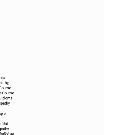
hic
pathy,
 Course
ce Course
 Diploma
opathy
ple,
 हिंदी
opathy
ारियों का