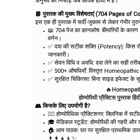
अनुभव का निचोड़ अब आपके हाथों में है।
📘 पुस्तक की मुख्य विशेषताएं (704 Pages of
इस एक ही पुस्तक में सर्दी-जुकाम से लेकर गंभीर पु
📖 704 पेज का ज्ञानकोष: बीमारियों के क
वर्णन।
✅ दवा की सटीक शक्ति (Potency): किस रोग
जानकारी।
✅ सेवन विधि व अवधि: दवा लेने का सही तरी
✅ 500+ औषधियाँ: विस्तृत Homeopathic
✅ सुरक्षित चिकित्सा: बिना साइड इफेक्ट के स
🔥Homeopathy
होम्योपैथी प्रैक्टिस पुस्तक ह
👥 किसके लिए उपयोगी है?
👨‍⚕️ होम्योपैथिक प्रैक्टिशनर: क्लिनिक में 
🎓 मेडिकल स्टूडेंट: होम्योपैथी की गहरी और
🏠 आम पाठक: घर पर सुरक्षित प्राथमिक उपचा
👨‍👩‍👧‍👦✨