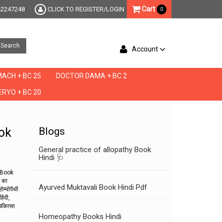
Cart
42247248
CLICK TO REGISTER/LOGIN
0
Search
Account
ACH + BC 25
DOCTOR DAMA + BC 2
RYO + BC 20
ok
Blogs
General practice of allopathy Book
Hindi 🩺
,
 Book
 का
Ayurved Muktavali Book Hindi Pdf
ोम्योपैथी
िंदी,
चिकित्सा
Homeopathy Books Hindi