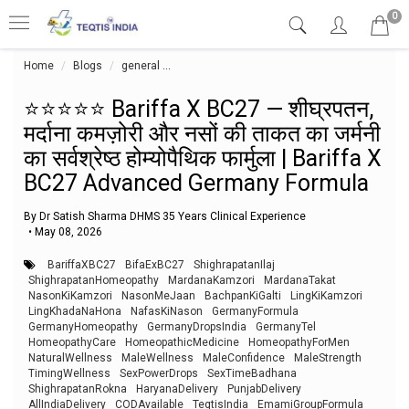
0
Home
Blogs
general
⭐⭐⭐⭐⭐ Bariffa X BC27 — शीघ्रपतन, मर्दाना कमज़ोरी औ
⭐⭐⭐⭐⭐ Bariffa X BC27 — शीघ्रपतन,
मर्दाना कमज़ोरी और नसों की ताकत का जर्मनी
का सर्वश्रेष्ठ होम्योपैथिक फार्मुला | Bariffa X
BC27 Advanced Germany Formula
By Dr Satish Sharma DHMS 35 Years Clinical Experience
•
May 08, 2026
BariffaXBC27
BifaExBC27
ShighrapatanIlaj
ShighrapatanHomeopathy
MardanaKamzori
MardanaTakat
NasonKiKamzori
NasonMeJaan
BachpanKiGalti
LingKiKamzori
LingKhadaNaHona
NafasKiNason
GermanyFormula
GermanyHomeopathy
GermanyDropsIndia
GermanyTel
HomeopathyCare
HomeopathicMedicine
HomeopathyForMen
NaturalWellness
MaleWellness
MaleConfidence
MaleStrength
TimingWellness
SexPowerDrops
SexTimeBadhana
ShighrapatanRokna
HaryanaDelivery
PunjabDelivery
AllIndiaDelivery
CODAvailable
TeqtisIndia
EmamiGroupFormula