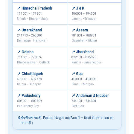
📍 Himachal Pradesh
📍 J & K
171001 – 177601
180001 – 194301
Shimla • Dharamshala
Jammu • Srinagar
📍 Uttarakhand
📍 Assam
244713 – 263680
781001 – 788931
Dehradun • Haridwar
Guwahati • Silchar
📍 Odisha
📍 Jharkhand
751001 – 770076
822101 – 835325
Bhubaneswar • Cuttack
Ranchi • Jamshedpur
📍 Chhattisgarh
📍 Goa
490001 – 497778
403001 – 403806
Raipur • Bilaspur
Panaji • Margao
📍 Puducherry
📍 Andaman & Nicobar
605001 – 609609
744101 – 744304
Puducherry City
Port Blair
🔒
गोपनीयता गारंटी:
Parcel बिल्कुल सादे Box में — किसी बीमारी या दवा का
नाम नहीं।