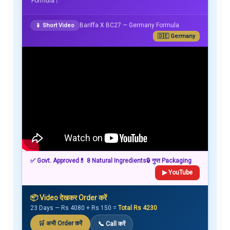
Formula।
Bariffa X BC27 — Germany Formula
📱 Short Video
🇩🇪 Germany
✅ Govt. Approved
💊 8 Natural Ingredients
🔒 गुप्त Packaging
▶ YouTube
📦 Video देखकर Order करें
23 Days — Rs 4080 + Rs 150 =
Total Rs 4230
🛒 अभी Order करें
📞 Call करें