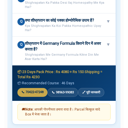
Shighrapatan Ka Pakka Desi Ilaj Homeopathy Me Kya
Hai?
क्या शीघ्रपतन का कोई पक्का होम्योपैथिक उपाय है?
▼
Q
Kya Shighrapatan Ka Koi Pakka Homeopathic Upay
Hai?
शीघ्रपतन में Germany Formula कितने दिन में असर
▼
Q
करता है?
Shighrapatan Me Germany Formula Kitne Din Me
Asar Karta Hai?
📦 23 Days Pack Price : Rs 4080 + Rs 150 Shipping =
Total Rs 4230
📦 Recommended Course : 46 Days
📞 70422-47248
📞 98963-99083
🔗 पूरी जानकारी
🚚
Note:
आपकी गोपनीयता हमारा वादा है। Parcel बिल्कुल सादे
Box में भेजा जाता है।