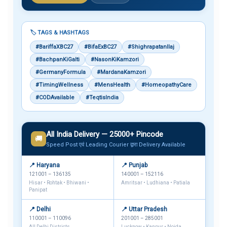
🏷️ TAGS & HASHTAGS
#BariffaXBC27
#BifaExBC27
#ShighrapatanIlaj
#BachpanKiGalti
#NasonKiKamzori
#GermanyFormula
#MardanaKamzori
#TimingWellness
#MensHealth
#HomeopathyCare
#CODAvailable
#TeqtisIndia
All India Delivery — 25000+ Pincode
🚚
Speed Post एवं Leading Courier द्वारा Delivery Available
📍 Haryana
📍 Punjab
121001 – 136135
140001 – 152116
Hisar • Rohtak • Bhiwani •
Amritsar • Ludhiana • Patiala
Panipat
📍 Delhi
📍 Uttar Pradesh
110001 – 110096
201001 – 285001
All Delhi Districts
Lucknow • Kanpur • Noida