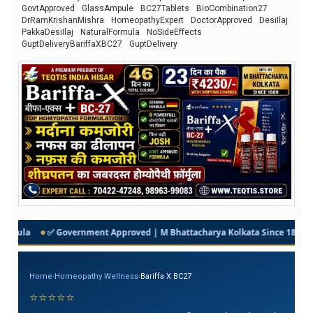
GovtApproved
GlassAmpule
BC27Tablets
BioCombination27
DrRamKrishanMishra
HomeopathyExpert
DoctorApproved
DesiIlaj
PakkaDesiIlaj
NaturalFormula
NoSideEffects
GuptDeliveryBariffaXBC27
GuptDelivery
rmula
✅ Government Approved | M Bhattacharya Kolkata Since 1889 निर्मि
Home
›
Homeopathy Wellness
›
Bariffa X BC27
⭐⭐⭐⭐⭐