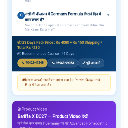
Hai?
नसों की ढीलापन में Germany Formula कितने दिन में
▼
Q
काम करता है?
Nason Ki Dheelapan Me Germany Formula Kitne Din
Me Kaam Karta Hai?
📦 23 Days Pack Price : Rs 4080 + Rs 150 Shipping =
Total Rs 4230
📦 Recommended Course : 46 Days
📞 70422-47248
📞 98963-99083
🔗 पूरी जानकारी
🚚
Note:
आपकी गोपनीयता हमारा वादा है। Parcel बिल्कुल सादे
Box में भेजा जाता है।
🎬 Product Video
Bariffa X BC27 — Product Video देखें
जानें कैसे काम करता है Germany का यह Advanced Homeopathic