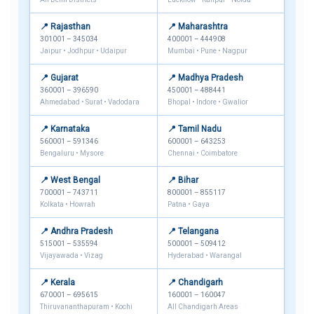
📍 Rajasthan
📍 Maharashtra
301001 – 345034
400001 – 444908
Jaipur • Jodhpur • Udaipur
Mumbai • Pune • Nagpur
📍 Gujarat
📍 Madhya Pradesh
360001 – 396590
450001 – 488441
Ahmedabad • Surat • Vadodara
Bhopal • Indore • Gwalior
📍 Karnataka
📍 Tamil Nadu
560001 – 591346
600001 – 643253
Bengaluru • Mysore
Chennai • Coimbatore
📍 West Bengal
📍 Bihar
700001 – 743711
800001 – 855117
Kolkata • Howrah
Patna • Gaya
📍 Andhra Pradesh
📍 Telangana
515001 – 535594
500001 – 509412
Vijayawada • Vizag
Hyderabad • Warangal
📍 Kerala
📍 Chandigarh
670001 – 695615
160001 – 160047
Thiruvananthapuram • Kochi
All Chandigarh Areas