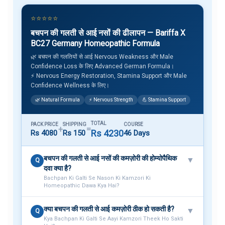
⭐⭐⭐⭐⭐
बचपन की गलती से आई नसों की ढीलापन — Bariffa X
BC27 Germany Homeopathic Formula
🌿 बचपन की गलतियों से आई Nervous Weakness और Male
Confidence Loss के लिए Advanced German Formula।
⚡ Nervous Energy Restoration, Stamina Support और Male
Confidence Wellness के लिए।
🌿 Natural Formula
⚡ Nervous Strength
💪 Stamina Support
TOTAL
PACK PRICE
SHIPPING
COURSE
+
=
Rs 4230
Rs 4080
Rs 150
46 Days
बचपन की गलती से आई नसों की कमज़ोरी की होम्योपैथिक
▼
Q
दवा क्या है?
Bachpan Ki Galti Se Nason Ki Kamzori Ki
Homeopathic Dawa Kya Hai?
क्या बचपन की गलती से आई कमज़ोरी ठीक हो सकती है?
▼
Q
Kya Bachpan Ki Galti Se Aayi Kamzori Theek Ho Sakti