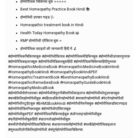
होम्योपैथिक चिकित्सा बुक ⭐⭐⭐⭐⭐
Best Homeopathy Practice Book Hindi 📚
होम्योपैथी उपचार गाइड 🩺
Homeopathic treatment book in Hindi
Health Today Homeopathy Book 📖
RMP होम्योपैथी प्रैक्टिस बुक ⭐
होम्योपैथिक दवाइयों की जानकारी हिंदी में 🔬
#होम्योपैथिकचिकित्साबुक #होम्योपैथीकिताब #होम्योपैथिकमेडिसिनबुक #होम्योपैथीउपचारपुस्तक
#होम्योपैथिकइलाजबुक #होम्योपैथीमेडिकलबुकहिंदी #होम्योपैथिकचिकित्साहिंदीपुस्तक
#HomeopathicMedicineBook #HomeopathicMedicineBookInHindi
#HomeopathyBookHindi #HomeopathyBookHindiPDF
#HomeopathicTreatmentBook #BestHomeopathyBookHindi
#HomeopathicRemediesBook #HomeopathyGuideBookHindi
#HomeopathyMedicalBook
#होम्योपैथीसेरोगउपचार #होम्योपैथीसेपुरानीबीमारियोंकाइलाज #होम्योपैथीघरेलूउपचारबुक
#बच्चोंकेलिएहोम्योपैथीबुक #महिलाओंकेरोगहोम्योपैथी #त्वचारोगहोम्योपैथी #पेटरोगहोम्योपैथी
#होम्योपैथीस्टूडेंटबुक #BHMSBookHindi #होम्योपैथीरेफरेंसबुक #होम्योपैथिकडॉक्टरगाइड
#होम्योपैथीक्लिनिकलबुक #होम्योपैथीप्रैक्टिसबुक
#होम्योपैथीबुकPDF #होम्योपैथिकचिकित्साईबुक #ऑनलाइनहोम्योपैथीबुक
#फ्रीहोम्योपैथीबुकहिंदी #डाउनलोडहोम्योपैथीबुक
#सभीरोगोंकीहोम्योपैथिकचिकित्सा #आसानभाषामेंहोम्योपैथी #घरबैठेहोम्योपैथिकइलाज
#शुरुआतीलोगोंकेलिएहोम्योपैथी #संपूर्णहोम्योपैथिकचिकित्सा